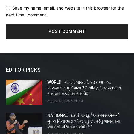
Save my name, email, and website in this browser for the
next time I comment.
EDITOR PICKS
WORLD : ચીનને ભારતનો કડક જવાબ,
અરુણાચલ પ્રદેશના 27 ઐતિહાસિક સ્થળોનો
સત્તાવાર નકશામાં સમાવેશ
August 8, 2026 5:24 PM
NATIONAL : થરૂરે કહ્યું, “આરએસએસની
મુખ્ય વિચારધારા એ જ રહે છે, પરંતુ ભાગવતના
નિવેદનો પરિવર્તન દર્શાવે છે.”
August 8, 2026 5:05 PM