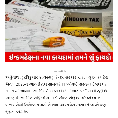
meetarticle
અહેવાલ : ( રવિકુમાર કાયસ્થ )
કેન્દ્ર સરકાર દ્વારા ન્યૂ ઇન્કમટેક્ષ
બિવલ 2025ને આવતીકાલે સોમવારે 11 ઓગષ્ટે સંસદના ટેબલ પર
રાખવામાં આવશે. આ બિલને લઇને લોકોમાં ભારે ચર્ચા ચાલી રહી છે
કારણ કે આ બિલ સીધું લોકો સાથે સંકળાયેલું છે. બિલને લઇને
બનાવાયેલી સિલેક્ટ કમિટીએ નવા આવકવેરા કાયદાને લઇને ઘણા
સૂચન કર્યા છે.