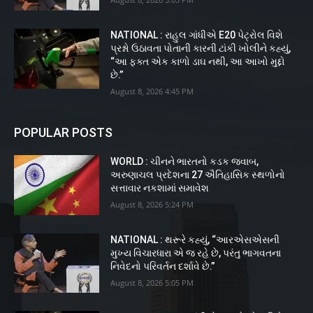
NATIONAL : રાહુલ ગાંધીએ E20 પેટ્રોલ વિશે
પ્રશ્નો ઉઠાવતા પોતાની કારની ટાંકી ખોલીને કહ્યું,
“આ ફક્ત એક કાળો ડાઘ નથી, આ આખો મુદ્દો
છે.”
August 8, 2026 4:45 PM
POPULAR POSTS
WORLD : ચીનને ભારતનો કડક જવાબ,
અરુણાચલ પ્રદેશના 27 ઐતિહાસિક સ્થળોનો
સત્તાવાર નકશામાં સમાવેશ
August 8, 2026 5:24 PM
NATIONAL : થરૂરે કહ્યું, “આરએસએસની
મુખ્ય વિચારધારા એ જ રહે છે, પરંતુ ભાગવતના
નિવેદનો પરિવર્તન દર્શાવે છે.”
August 8, 2026 5:05 PM