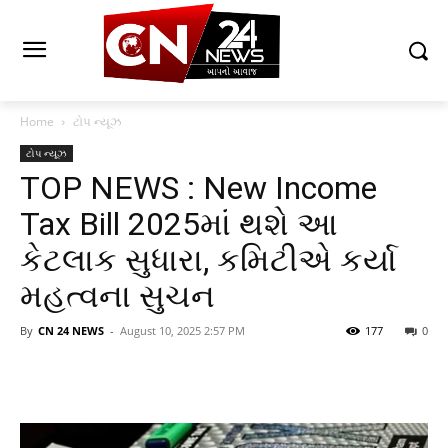
Home
ટોપ ન્યૂઝ
ટોપ ન્યૂઝ
TOP NEWS : New Income
Tax Bill 2025માં થશે આ
કેટલાક સુધારા, કમિટીએ કર્યા
મહત્વના સુચન
By
CN 24 NEWS
-
August 10, 2025 2:57 PM
177
0