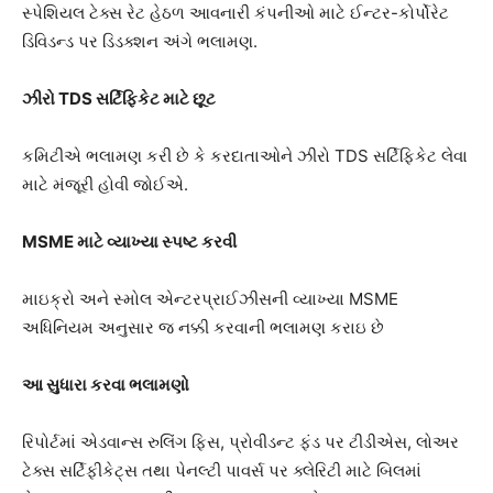
સ્પેશિયલ ટેક્સ રેટ હેઠળ આવનારી કંપનીઓ માટે ઈન્ટર-કોર્પોરેટ
ડિવિડન્ડ પર ડિડક્શન અંગે ભલામણ.
ઝીરો TDS સર્ટિફિકેટ માટે છૂટ
કમિટીએ ભલામણ કરી છે કે કરદાતાઓને ઝીરો TDS સર્ટિફિકેટ લેવા
માટે મંજૂરી હોવી જોઈએ.
MSME માટે વ્યાખ્યા સ્પષ્ટ કરવી
માઇક્રો અને સ્મોલ એન્ટરપ્રાઈઝીસની વ્યાખ્યા MSME
અધિનિયમ અનુસાર જ નક્કી કરવાની ભલામણ કરાઇ છે
આ સુધારા કરવા ભલામણો
રિપોર્ટમાં એડવાન્સ રુલિંગ ફિસ, પ્રોવીડન્ટ ફંડ પર ટીડીએસ, લોઅર
ટેક્સ સર્ટિફીકેટ્સ તથા પેનલ્ટી પાવર્સ પર ક્લેરિટી માટે બિલમાં