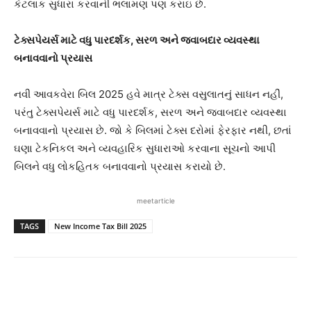
કેટલાક સુધારા કરવાની ભલામણ પણ કરાઇ છે.
ટેક્સપેયર્સ માટે વધુ પારદર્શક, સરળ અને જવાબદાર વ્યવસ્થા
બનાવવાનો પ્રયાસ
નવી આવકવેરા બિલ 2025 હવે માત્ર ટેક્સ વસુલાતનું સાધન નહીં,
પરંતુ ટેક્સપેયર્સ માટે વધુ પારદર્શક, સરળ અને જવાબદાર વ્યવસ્થા
બનાવવાનો પ્રયાસ છે. જો કે બિલમાં ટેક્સ દરોમાં ફેરફાર નથી, છતાં
ઘણા ટેકનિકલ અને વ્યવહારિક સુધારાઓ કરવાના સૂચનો આપી
બિલને વધુ લોકહિતક બનાવવાનો પ્રયાસ કરાયો છે.
meetarticle
TAGS
New Income Tax Bill 2025