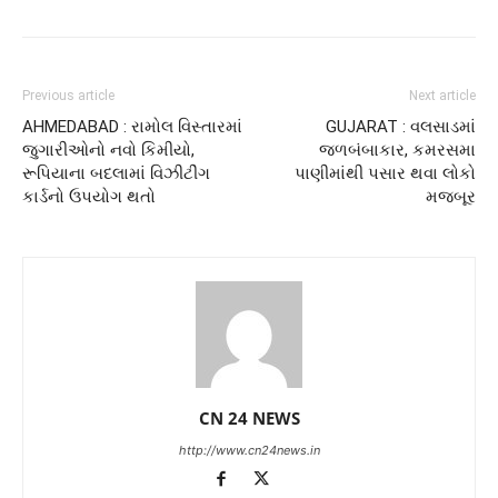
Previous article
Next article
AHMEDABAD : રામોલ વિસ્તારમાં
GUJARAT : વલસાડમાં
જુગારીઓનો નવો કિમીયો,
જળબંબાકાર, કમરસમા
રૂપિયાના બદલામાં વિઝીટીંગ
પાણીમાંથી પસાર થવા લોકો
કાર્ડનો ઉપયોગ થતો
મજબૂર
CN 24 NEWS
http://www.cn24news.in