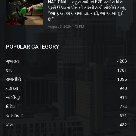
NATIONAL : રાહુલ ગાંધીએ E20 પેટ્રોલ વિશે
પ્રશ્નો ઉઠાવતા પોતાની કારની ટાંકી ખોલીને કહ્યું,
“આ ફક્ત એક કાળો ડાઘ નથી, આ આખો મુદ્દો
છે.”
August 8, 2026 4:45 PM
POPULAR CATEGORY
ગુજરાત
4203
દેશ
1781
રાજનીતિ
1096
વડોદરા
940
બોલીવૂડ
914
વિદેશ
774
અમદાવાદ
671
ખેલ
482