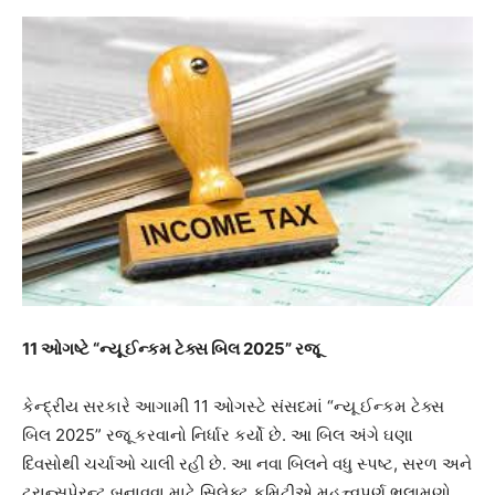
11 ઓગષ્ટે “ન્યૂ ઈન્કમ ટેક્સ બિલ 2025” રજૂ
કેન્દ્રીય સરકારે આગામી 11 ઓગસ્ટે સંસદમાં “ન્યૂ ઈન્કમ ટેક્સ
બિલ 2025” રજૂ કરવાનો નિર્ધાર કર્યો છે. આ બિલ અંગે ઘણા
દિવસોથી ચર્ચાઓ ચાલી રહી છે. આ નવા બિલને વધુ સ્પષ્ટ, સરળ અને
ટ્રાન્સપેરન્ટ બનાવવા માટે સિલેક્ટ કમિટીએ મહત્ત્વપૂર્ણ ભલામણો