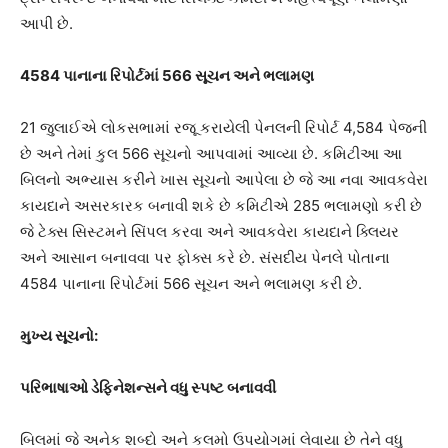
આપી છે.
4584 પાનાના રિપોર્ટમાં 566 સૂચન અને ભલામણ
21 જુલાઈએ લોકસભામાં રજૂ કરાયેલી પેનલની રિપોર્ટ 4,584 પેજની
છે અને તેમાં કુલ 566 સૂચનો આપવામાં આવ્યા છે. કમિટીઆ આ
બિલનો અભ્યાસ કરીને ખાસ સૂચનો આપેલા છે જે આ નવા આવકવેરા
કાયદાને અસરકારક બનાવી શકે છે કમિટીએ 285 ભલામણો કરી છે
જે ટેક્સ સિસ્ટમને સિંપલ કરવા અને આવકવેરા કાયદાને ક્લિયર
અને આસાન બનાવવા પર ફોક્સ કરે છે. સંસદીય પેનલે પોતાના
4584 પાનાના રિપોર્ટમાં 566 સૂચન અને ભલામણ કરી છે.
મુખ્ય સૂચનો:
પરિભાષાઓ ડેફિનેશન્સને વધુ સ્પષ્ટ બનાવવી
બિલમાં જે અનેક શબ્દો અને કલમો ઉપયોગમાં લેવાયા છે તેને વધુ