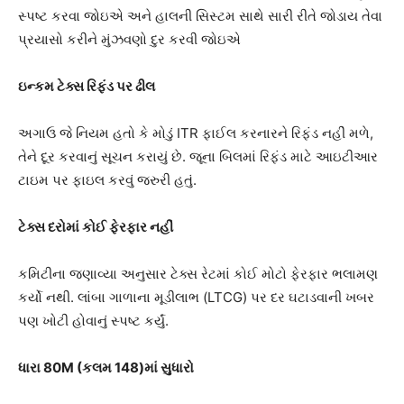
સ્પષ્ટ કરવા જોઇએ અને હાલની સિસ્ટમ સાથે સારી રીતે જોડાય તેવા
પ્રયાસો કરીને મુંઝવણો દુર કરવી જોઇએ
ઇન્કમ ટેક્સ રિફંડ પર ઢીલ
અગાઉ જે નિયમ હતો કે મોડું ITR ફાઈલ કરનારને રિફંડ નહીં મળે,
તેને દૂર કરવાનું સૂચન કરાયું છે. જૂના બિલમાં રિફંડ માટે આઇટીઆર
ટાઇમ પર ફાઇલ કરવું જરુરી હતું.
ટેક્સ દરોમાં કોઈ ફેરફાર નહીં
કમિટીના જણાવ્યા અનુસાર ટેક્સ રેટમાં કોઈ મોટો ફેરફાર ભલામણ
કર્યો નથી. લાંબા ગાળાના મૂડીલાભ (LTCG) પર દર ઘટાડવાની ખબર
પણ ખોટી હોવાનું સ્પષ્ટ કર્યું.
ધારા 80M (કલમ 148)માં સુધારો