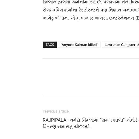
ઢિલ્લોન હાલમાં જર્મનીમાં રહે છે. પંજાબમાં તેની વ
રોજ કપિલ શર્માના રેસ્ટોરન્ટને પણ નિશાન બનાવવામા
ભાગેડુઓમાંના એક, બબ્બર ખાલસા ઇન્ટરનેશનલ (BKI
TAGS
'Anyone Salman killed'
Lawrence Gangster th
Previous article
RAJPIPALA : નર્મદા જિલ્લામાં “સક્ષમ શાળા” એવોર્ડ
વિતરણ સમારોહ યોજાયો