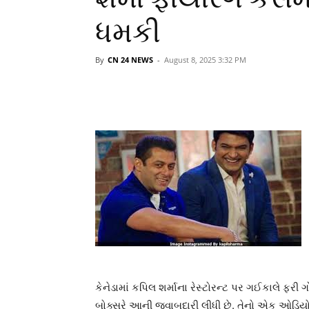
ધમકી
By
CN 24 NEWS
-
August 8, 2025 3:32 PM
કેનેડામાં કપિલ શર્માના રેસ્ટોરન્ટ પર ગઈકાલે ફરી 
બોક્સરે આની જવાબદારી લીધી છે. તેનો એક ઓડિયો