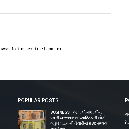
owser for the next time I comment.
POPULAR POSTS
P
BUSINESS : આગામી નાણાકીય
ગુ
વર્ષની શરૂઆતમાં પ્લાસ્ટિકની નોટો
દે
ય
બહાર પાડવાની તૈયારીમાં RBI: સંજય
મલ્હોત્રા