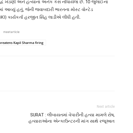
િરુદ્ધ ખંડણી અને હત્યાના અનેક કેસ નોંધાયેલા છે. 10 જુલાઈના
ં આવ્યું હતું, જેની જવાબદારી ભારતના મોસ્ટ વોન્ટેડ
) કાર્યકર્તા હરજીત સિંહ લાડીએ લીધી હતી.
meetarticle
reatens Kapil Sharma firing
Next article
SURAT : લીંબાયતમાં વેપારીની હત્યા મામલે રોષ,
હત્યારાઓના એન્કાઉન્ટરની માંગ સાથે રજૂઆત