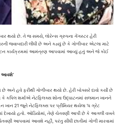
બાર થયો છે. તે જ સમયે, લોરેન્સ ગ્રુપના ગેંગસ્ટર હેરી
રની જવાબદારી લીધી છે અને કહ્યું છે કે ગોળીબાર એટલા માટે
ન કાર્યક્રમમાં આમંત્રણ આપવામાં આવ્યું હતું અને જે કોઈ
ં આવશે’
છે અને હવે ફરીથી ગોળીબાર થયો છે. હેરી બોક્સરે દાવો કર્યો છે
 કે કપિલ શર્માએ નેટફ્લિક્સ શોના ઉદ્ઘાટનમાં સલમાન ખાનને
ખાન 21 જૂને નેટફ્લિક્સ પર પ્રીમિયર થયેલા ‘ધ ગ્રેટ
ં દેખાયો હતો. ઓડિયોમાં, તેણે ચેતવણી આપી છે કે આગલી વખતે
ચેતવણી આપવામાં આવશે નહીં, પરંતુ સીધી છાતીમાં ગોળી મારવામાં