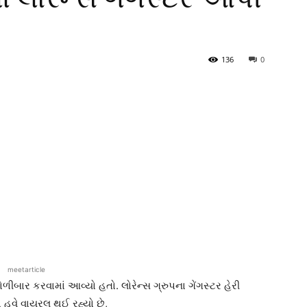
136
0
meetarticle
ગોળીબાર કરવામાં આવ્યો હતો. લોરેન્સ ગ્રુપના ગેંગસ્ટર હેરી
 હવે વાયરલ થઈ રહ્યો છે,