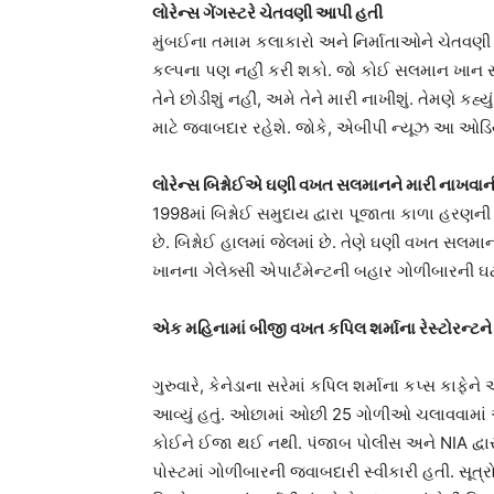
લોરેન્સ ગેંગસ્ટરે ચેતવણી આપી હતી
મુંબઈના તમામ કલાકારો અને નિર્માતાઓને ચેતવણી આપ
કલ્પના પણ નહીં કરી શકો. જો કોઈ સલમાન ખાન સાથ
તેને છોડીશું નહીં, અમે તેને મારી નાખીશું. તેમણે ક
માટે જવાબદાર રહેશે. જોકે, એબીપી ન્યૂઝ આ ઓડિયોન
લોરેન્સ બિશ્નોઈએ ઘણી વખત સલમાનને મારી નાખવા
1998માં બિશ્નોઈ સમુદાય દ્વારા પૂજાતા કાળા હરણન
છે. બિશ્નોઈ હાલમાં જેલમાં છે. તેણે ઘણી વખત સલ
ખાનના ગેલેક્સી એપાર્ટમેન્ટની બહાર ગોળીબારની 
એક મહિનામાં બીજી વખત કપિલ શર્માના રેસ્ટોરન્ટને
ગુરુવારે, કેનેડાના સરેમાં કપિલ શર્માના કપ્સ ક
આવ્યું હતું. ઓછામાં ઓછી 25 ગોળીઓ ચલાવવામાં
કોઈને ઈજા થઈ નથી. પંજાબ પોલીસ અને NIA દ્વારા વ
પોસ્ટમાં ગોળીબારની જવાબદારી સ્વીકારી હતી. સૂત્ર