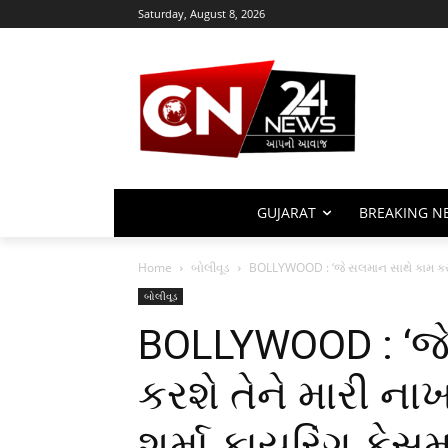
Saturday, August 8, 2026
GUJARAT
BREAKING N
Home
બોલીવૂડ
BOLLYWOOD : ‘જે સલમાન સાથે કામ કરશે 
બોલીવૂડ
BOLLYWOOD : ‘જે
કરશે તેને મારી ના
શર્મા ફાયરિંગ કેસમ