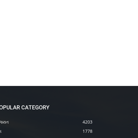
OPULAR CATEGORY
જરાત
4203
શ
1778