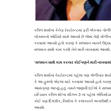
કપિલ શર્માના કેનેડા રેસ્ટોરન્ટમાં ફરી એકવાર ગોળી
બોક્સરનો ઓડિયો સામે આવ્યો છે જેમાં તેણે ગોળીબા
કરવામાં આવ્યો હતો કારણ કે સલમાન ખાનને ઉદ્ઘાટ
સલમાન સાથે કામ કરશે તેને મારી નાખવામાં આવશે.
‘સલમાન સાથે કામ કરનાર કોઈપણને મારી નાખવામા
કપિલ શર્માના રેસ્ટોરન્ટમાં પહેલા પણ ગોળીબાર થયો 
કે આ હુમલો એટલા માટે કરવામાં આવ્યો હતો કારણ
આમંત્રણ આપ્યું હતું. તમને જણાવી દઈએ કે સલમાન 
ઇન્ડિયન કપિલ શો’ના સીઝન 3 ના પહેલા એપિસોડમા
કોઈ પણ દિગ્દર્શક, નિર્માતા કે કલાકારને અગાઉથી 
આવશે.