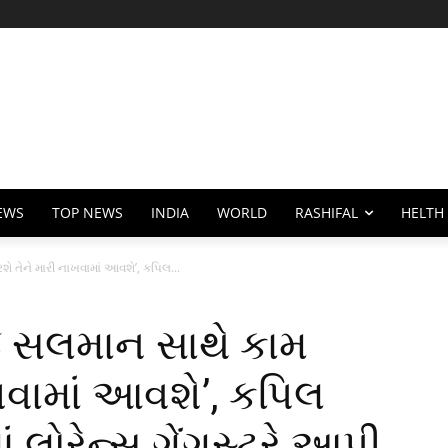
EWS
TOP NEWS
INDIA
WORLD
RASHIFAL
HELTH
તેને મારી નાખવામાં આવશે’, કપિલ...
 સલમાન સાથે કામ
ખવામાં આવશે’, કપિલ
ાં લોરેન્સ ગેંગસ્ટરે આપી