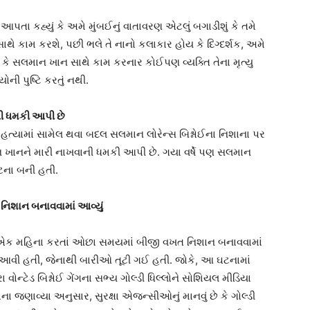
તા કહ્યું કે અમે મુંબઈનું વાતાવરણ એટલું બગાડીશું કે તમે
ે કામ કરશે, પછી ભલે તે નાનો કલાકાર હોય કે દિગ્દર્શક, અમે
હ્યું કે સલમાન ખાન સાથે કામ કરનાર કોઈપણ વ્યક્તિ તેના મૃત્યુ
ી પુષ્ટિ કરતું નથી.
ની ધમકી આપી છે
ી હત્યામાં સામેલ થવા બદલ સલમાન લોરેન્સ બિશ્નોઈના નિશાના પર
માન ખાનને મારી નાખવાની ધમકી આપી છે. ગયા વર્ષે પણ સલમાન
ઘટના બની હતી.
 નિશાન બનાવવામાં આવ્યું
ાફેને એક મહિના કરતાં ઓછા સમયમાં બીજી વખત નિશાન બનાવવામાં
 આવી હતી, જેનાથી બારીઓ તૂટી ગઈ હતી. જોકે, આ ઘટનામાં
ોન્ટેડ બિશ્નોઈ ગેંગના સભ્ય ગોલ્ડી ધિલ્લોને સોશિયલ મીડિયા
ોના જણાવ્યા અનુસાર, સુરક્ષા એજન્સીઓનું માનવું છે કે ગોલ્ડી