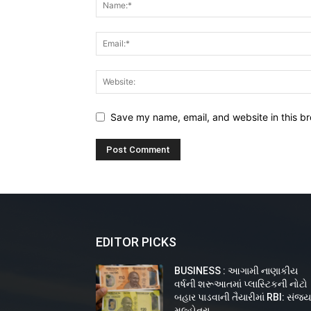
Save my name, email, and website in this br
EDITOR PICKS
BUSINESS : આગામી નાણાકીય
વર્ષની શરૂઆતમાં પ્લાસ્ટિકની નોટો
બહાર પાડવાની તૈયારીમાં RBI: સંજ
મલ્હોત્રા