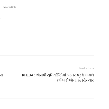
meetarticle
Next article
ેસ
KHEDA : એસપી યુનિવર્સિટીમાં પડતર પ્રશ્નો મામલે
કર્મચારીઓના સૂત્રોચ્ચાર