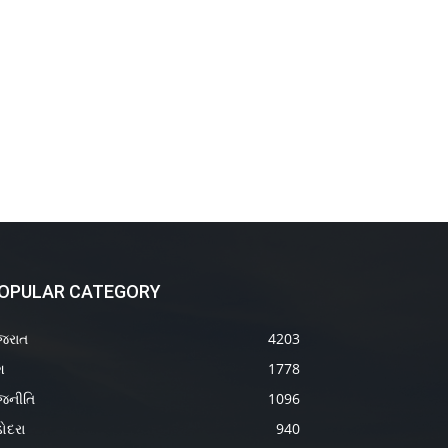
OPULAR CATEGORY
જરાત
4203
શ
1778
જનીતિ
1096
ોદરા
940