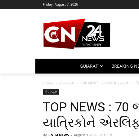
Friday, August 7, 2026
GUJARAT
BREAKING N
Home
ટોપ ન્યૂઝ
TOP NEWS : 70 જેટલા ફસાયેલા યાત્ર
ટોપ ન્યૂઝ
TOP NEWS : 70 જ
યાત્રિકોને એરલિફ
By
CN 24 NEWS
-
August 9, 2025 12:03 PM