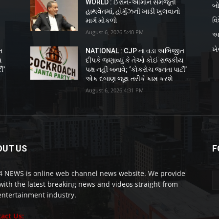
WORLD : ઈરાન-ઓમાન સમજૂતી
બો
હાથવેંતમાં, હોર્મુઝની ખાડી ખુલવાનો
વિ
માર્ગ મોકળો
August 6, 2026 5:40 PM
અ
ખ
ત
NATIONAL : CJP ના વડા અભિજીત
ય
દીપકે જણાવ્યું કે તેઓ કોઈ રાજકીય
ી’
પક્ષ નહીં બનાવે; ‘કોકરોચ જનતા પાર્ટી’
એક દબાણ જૂથ તરીકે કામ કરશે
August 6, 2026 4:31 PM
OUT US
F
 NEWS is online web channel news website. We provide
with the latest breaking news and videos straight from
entertainment industry.
act Us: