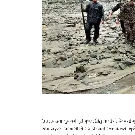
ઉત્તરાખંડના મુખ્યમંત્રી પુષ્કરસિંહ ધામીએ કેમ્પન
એક મહિલા પ્રવાસીએ રાખડી બાંધી રક્ષાબંધનની શુભ