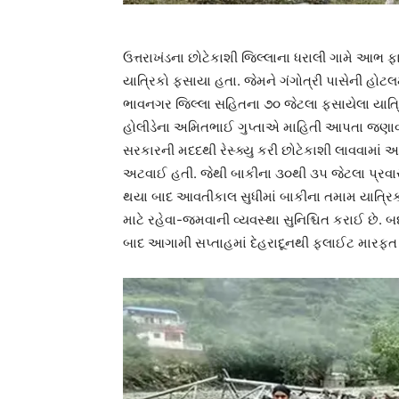
ઉત્તરાખંડના છોટેકાશી જિલ્લાના ધરાલી ગામે આભ
યાત્રિકો ફસાયા હતા. જેમને ગંગોત્રી પાસેની હોટલ
ભાવનગર જિલ્લા સહિતના ૭૦ જેટલા ફસાયેલા યાત્રિ
હોલીડેના અમિતભાઈ ગુપ્તાએ માહિતી આપતા જણાવ્યું 
સરકારની મદદથી રેસ્ક્યુ કરી છોટેકાશી લાવવામાં આ
અટવાઈ હતી. જેથી બાકીના ૩૦થી ૩૫ જેટલા પ્રવાસી
થયા બાદ આવતીકાલ સુધીમાં બાકીના તમામ યાત્રિકો
માટે રહેવા-જમવાની વ્યવસ્થા સુનિશ્ચિત કરાઈ છે. બદ
બાદ આગામી સપ્તાહમાં દેહરાદૂનથી ફ્લાઈટ મારફત