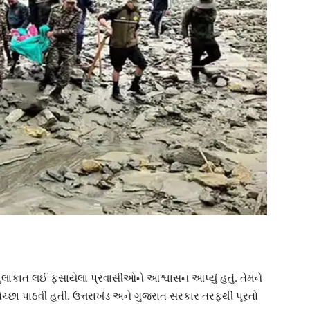
ી મુલાકાત લઈ ફસાયેલા પ્રવાસીઓને આશ્વાસન આપ્યું હતું. તેમને
ેચ્છા પાઠવી હતી. ઉત્તરાખંડ અને ગુજરાત સરકાર તરફથી પૂરતો