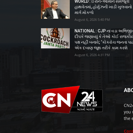
WORLD : ઈરાન-ઓમાન સમજૂતી
હાથવેંતમાં, હોર્મુઝની ખાડી ખુલવાનો
માર્ગ મોકળો
August 6, 2026 5:40 PM
NATIONAL : CJP ના વડા અભિજી
દીપકે જણાવ્યું કે તેઓ કોઈ રાજકી
પક્ષ નહીં બનાવે; ‘કોકરોચ જનતા પાર્ટ
એક દબાણ જૂથ તરીકે કામ કરશે
August 6, 2026 4:31 PM
AB
CN24
you 
the 
Cont