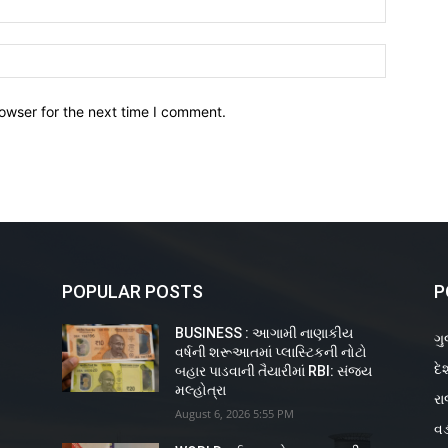
owser for the next time I comment.
POPULAR POSTS
P
BUSINESS : આગામી નાણાકીય
ગુ
વર્ષની શરૂઆતમાં પ્લાસ્ટિકની નોટો
દે
ય
બહાર પાડવાની તૈયારીમાં RBI: સંજય
મલ્હોત્રા
રા
August 6, 2026 5:55 PM
વડ