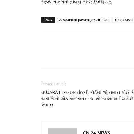
સહયોગ મળતો હોવાનું તેમણે ઉમેર્યું હતું.
TAGS
70 stranded passengers airlifted
Chotekashi
Previous article
GUJARAT : બનાસકાંઠાની કોર્ટમાં જો તમારા કોઈ ક
ચાલે છે તો લોક અદાલતના આયોજનમાં થઈ શકે છે
નિકાલ
CN 24 NEWS