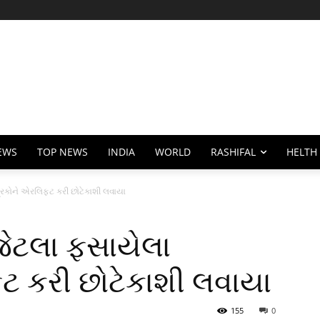
EWS
TOP NEWS
INDIA
WORLD
RASHIFAL
HELTH
િકોને એરલિફ્ટ કરી છોટેકાશી લવાયા
ેટલા ફસાયેલા
્ટ કરી છોટેકાશી લવાયા
155
0