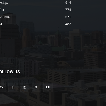
લીવૂડ
914
દેશ
774
મદાવાદ
671
ેલ
482
OLLOW US