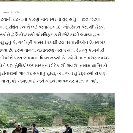
meetarticle
 ફાટવાની ઘટનાના કારણે ભાવનગરના ૩૮ સહિત ૧૦૦ જેટલા
માં સુરક્ષિત સ્થાને લઈ જવાયા બાદ ‘ઓપરેશન જિંદગી’ હેઠળ
કોને હેલિકોપ્ટરથી એરલિફ્ટ કરી છોટેકાશી લવાયા હતા.
હતું કે, ગંગોત્રી પાસેથી ૬૫થી ૭૦ પ્રવાસીઓને ઉત્તરાખંડ
વ્યા છે. દરમિયાનમાં વાતાવરણ ખરાબ થતાં રેસ્ક્યુ કામગીરી
ઓને પરત લાવવામાં વિઘ્ન નડયો છે. જો કે, વાતાવરણ સ્વચ્છ
ને પણ હેલિકોપ્ટર મારફત છોટેકાશી લવાશે. તમામ યાત્રિકો
્રીનાથમાં ભાગવદ્ સપ્તાહ હોય, ત્યાં અને હરિદ્રારમાં રોકાણ
 યાત્રિકો અમદાવાદ અને ત્યાંથી ભાવનગર પરત આવશે.