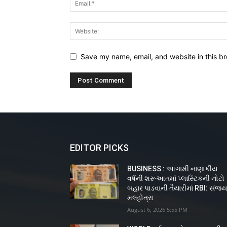
Save my name, email, and website in this br
EDITOR PICKS
BUSINESS : આગામી નાણાકીય
વર્ષની શરૂઆતમાં પ્લાસ્ટિકની નોટો
બહાર પાડવાની તૈયારીમાં RBI: સંજ
મલ્હોત્રા
August 6, 2026 5:55 PM