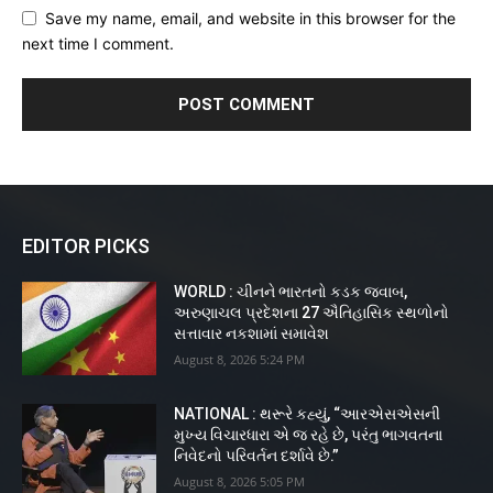
Save my name, email, and website in this browser for the
next time I comment.
EDITOR PICKS
WORLD : ચીનને ભારતનો કડક જવાબ,
અરુણાચલ પ્રદેશના 27 ઐતિહાસિક સ્થળોનો
સત્તાવાર નકશામાં સમાવેશ
August 8, 2026 5:24 PM
NATIONAL : થરૂરે કહ્યું, “આરએસએસની
મુખ્ય વિચારધારા એ જ રહે છે, પરંતુ ભાગવતના
નિવેદનો પરિવર્તન દર્શાવે છે.”
August 8, 2026 5:05 PM