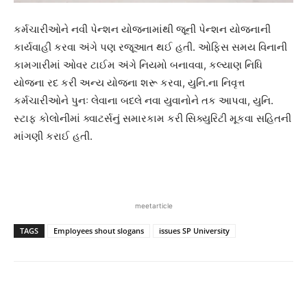
કર્મચારીઓને નવી પેન્શન યોજનામાંથી જૂની પેન્શન યોજનાની
કાર્યવાહી કરવા અંગે પણ રજૂઆત થઈ હતી. ઓફિસ સમય વિનાની
કામગારીમાં ઓવર ટાઈમ અંગે નિયમો બનાવવા, કલ્યાણ નિધિ
યોજના રદ કરી અન્ય યોજના શરૂ કરવા, યુનિ.ના નિવૃત્ત
કર્મચારીઓને પુનઃ લેવાના બદલે નવા યુવાનોને તક આપવા, યુનિ.
સ્ટાફ કોલોનીમાં ક્વાટર્સનું સમારકામ કરી સિક્યુરિટી મૂકવા સહિતની
માંગણી કરાઈ હતી.
meetarticle
TAGS
Employees shout slogans
issues SP University