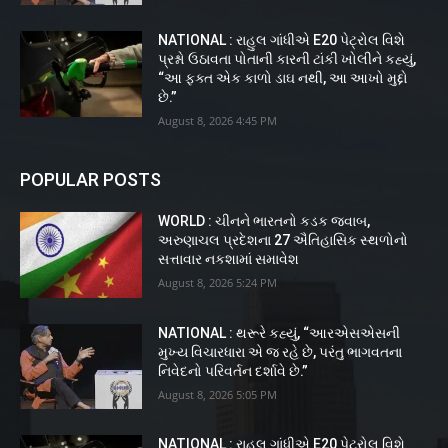
NATIONAL : રાહુલ ગાંધીએ E20 પેટ્રોલ વિશે
પ્રશ્નો ઉઠાવતા પોતાની કારની ટાંકી ખોલીને કહ્યું,
“આ ફક્ત એક કાળો ડાઘ નથી, આ આખો મુદ્દો
છે.”
August 8, 2026 4:45 PM
POPULAR POSTS
WORLD : ચીનને ભારતનો કડક જવાબ,
અરુણાચલ પ્રદેશના 27 ઐતિહાસિક સ્થળોનો
સત્તાવાર નકશામાં સમાવેશ
August 8, 2026 5:24 PM
NATIONAL : થરૂરે કહ્યું, “આરએસએસની
મુખ્ય વિચારધારા એ જ રહે છે, પરંતુ ભાગવતના
નિવેદનો પરિવર્તન દર્શાવે છે.”
August 8, 2026 5:05 PM
NATIONAL : રાહુલ ગાંધીએ E20 પેટ્રોલ વિશે