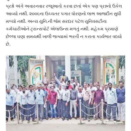
પ્રશ્નો અંગે અવારનવાર રજૂઆતો કરવા છતાં એક પણ પ્રશ્નનો ઉકેલ
આવ્યો નથી. ૨૦૦૬ના ઉચ્ચતર પગાર ધોરણનો લાભ આજદીન સુધી
મળ્યો નથી. અન્ય યુનિ.ની જેમ સરદાર પટેલ યુનિવસટીના
કર્મચારીઓને ટ્રાન્સપોર્ટ એલાઉન્સ મળતું નથી. મહેકમ પ્રમાણે
છેલ્લા ઘણા સમયથી ખાલી જગ્યામાં ભરતી ન કરાતા કાર્યભાર વધ્યો
છે.