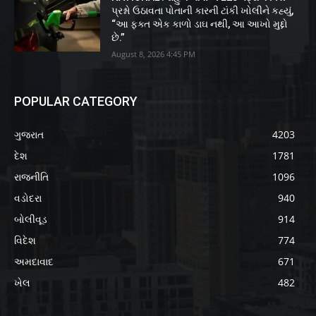
પ્રશ્નો ઉઠાવતા પોતાની કારની ટાંકી ખોલીને કહ્યું,
“આ ફક્ત એક કાળો ડાઘ નથી, આ આખો મુદ્દો
છે.”
August 8, 2026 4:45 PM
POPULAR CATEGORY
ગુજરાત
4203
દેશ
1781
રાજનીતિ
1096
વડોદરા
940
બોલીવૂડ
914
વિદેશ
774
અમદાવાદ
671
ખેલ
482