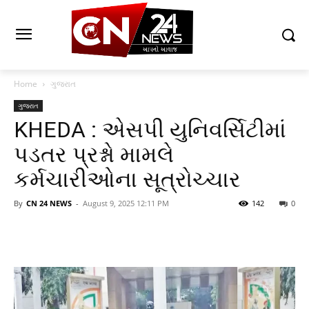
Home
ગુજરાત
ગુજરાત
KHEDA : એસપી યુનિવર્સિટીમાં
પડતર પ્રશ્નો મામલે
કર્મચારીઓના સૂત્રોચ્ચાર
By
CN 24 NEWS
-
August 9, 2025 12:11 PM
142
0