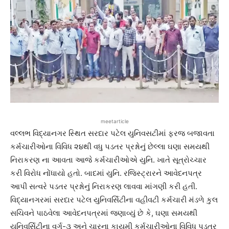
meetarticle
વલ્લભ વિદ્યાનગર સ્થિત સરદાર પટેલ યુનિવસટીમાં ફરજ બજાવતા
કર્મચારીઓના વિવિધ ૨૪થી વધુ પડતર પ્રશ્નોનું છેલ્લા ઘણા સમયથી
નિરાકરણ ના આવતા આજે કર્મચારીઓએ યુનિ. ખાતે સૂત્રોચ્ચાર
કરી વિરોધ નોંધાયો હતો. બાદમાં યુનિ. રજિસ્ટ્રારને આવેદનપત્ર
આપી સત્વરે પડતર પ્રશ્નોનું નિરાકરણ લાવવા માંગણી કરી હતી.
વિદ્યાનગરમાં સરદાર પટેલ યુનિવર્સિટીના વહીવટી કર્મચારી મંડળે કુલ
સચિવને પાઠવેલા આવેદનપત્રમાં જણાવ્યું છે કે, ઘણા સમયથી
યુનિવર્સિટીના વર્ગ-૩ અને ચારના કાયમી કર્મચારીઓના વિવિધ પડતર