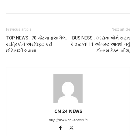
Previous article
Next article
TOP NEWS : 70 જેટલા ફસાયેલા
BUSINESS : કરદાતાઓને રાહત
યાત્રિકોને એરલિફ્ટ કરી
કે ઝટકો! 11 ઓગસ્ટ આવશે નવું
છોટેકાશી લવાયા
ઈન્કમ ટેક્સ બીલ,
CN 24 NEWS
http://www.cn24news.in