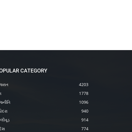
OPULAR CATEGORY
જરાત
4203
શ
1778
જનીતિ
1096
ોદરા
940
લીવૂડ
914
દેશ
774