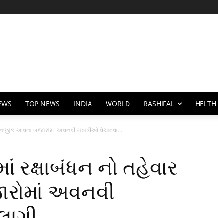
EWS
TOP NEWS
INDIA
WORLD
RASHIFAL
HELTH
ાર નજીક આવતા બજારોમાં અવનવી રાખડીઓ વેચાવવા...
ં રક્ષાબંધન નો તહેવાર
રોમાં અવનવી
લાગી