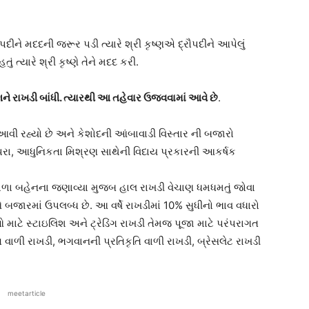
પદીને મદદની જરૂર પડી ત્યારે શ્રી કૃષ્ણએ દ્રૌપદીને આપેલું
ું ત્યારે શ્રી કૃષ્ણે તેને મદદ કરી.
્ણને રાખડી બાંધી. ત્યારથી આ તહેવાર ઉજવવામાં આવે છે
.
આવી રહ્યો છે અને કેશોદની આંબાવાડી વિસ્તાર ની બજારો
પરા, આધુનિકતા મિશ્રણ સાથેની વિદાય પ્રકારની આકર્ષક
વાળા બહેનના જણાવ્યા મુજબ હાલ રાખડી વેચાણ ધમધમતું જોવા
ઓ બજારમાં ઉપલબ્ધ છે. આ વર્ષે રાખડીમાં 10% સુધીનો ભાવ વધારો
 માટે સ્ટાઇલિશ અને ટ્રેડિંગ રાખડી તેમજ પૂજા માટે પરંપરાગત
્ષ વાળી રાખડી, ભગવાનની પ્રતિકૃતિ વાળી રાખડી, બ્રેસલેટ રાખડી
meetarticle