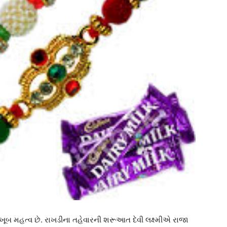
ં ખૂબ મહત્વ છે. રાખડીના તહેવારની શરૂઆત દેવી લક્ષ્મીએ રાજા