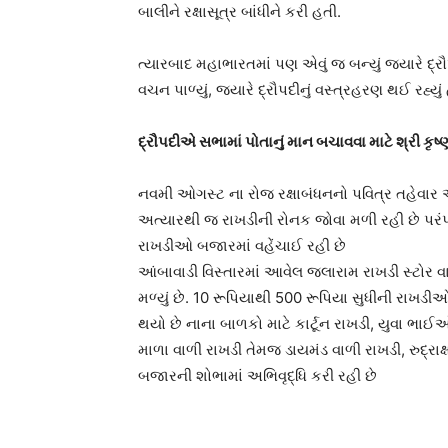
બાલીને રક્ષાસૂત્ર બાંધીને કરી હતી.
ત્યારબાદ મહાભારતમાં પણ એવું જ બન્યું જ્યારે દ્રૌ
વચન પાળ્યું, જ્યારે દ્રૌપદીનું વસ્ત્રહરણ થઈ રહ્યું હત
દ્રૌપદીએ સભામાં પોતાનું માન બચાવવા માટે શ્રી કૃષ
નવમી ઓગસ્ટ ના રોજ રક્ષાબંધનનો પવિત્ર તહેવાર 
અત્યારથી જ રાખડીની રોનક જોવા મળી રહી છે પરં
રાખડીઓ બજારમાં વહેંચાઈ રહી છે
આંબાવાડી વિસ્તારમાં આવેલ જલારામ રાખડી સ્ટોર 
મળ્યું છે. 10 રૂપિયાથી 500 રૂપિયા સુધીની રાખડી
થયો છે નાના બાળકો માટે કાર્ટૂન રાખડી, યુવા ભાઈઓ
માળા વાળી રાખડી તેમજ ડાયમંડ વાળી રાખડી, રુદ્રાક
બજારની શોભામાં અભિવૃદ્ધિ કરી રહી છે