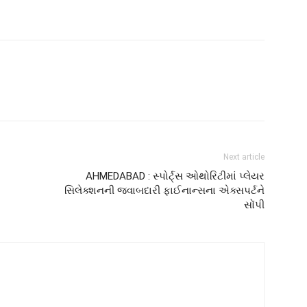
Next article
AHMEDABAD : સ્પોર્ટ્સ ઓથોરિટીમાં પ્લેયર
સિલેક્શનની જવાબદારી ફાઈનાન્સના એક્સપર્ટને
સોંપી