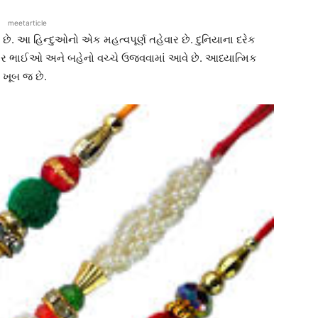
meetarticle
વે છે. આ હિન્દુઓનો એક મહત્વપૂર્ણ તહેવાર છે. દુનિયાના દરેક
 તહેવાર ભાઈઓ અને બહેનો વચ્ચે ઉજવવામાં આવે છે. આધ્યાત્મિક
 ખૂબ જ છે.