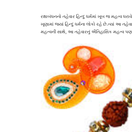
રક્ષાબંધનનો તહેવાર હિન્દુ ધર્મમાં ખૂબ જ મહત્વ ધરા
ખૂણામાં જ્યાં હિન્દુ ધર્મના લોકો રહે છે.ત્યાં આ
મહત્વની સાથે, આ તહેવારનું ઐતિહાસિક મહત્વ પણ