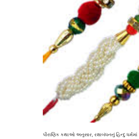
પૌરાણિક કથાઓ અનુસાર, રક્ષાબંધનનું હિન્દુ ધર્મમા