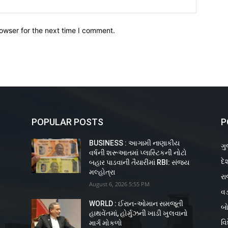
owser for the next time I comment.
POPULAR POSTS
P
BUSINESS : આગામી નાણાકીય
ગુ
વર્ષની શરૂઆતમાં પ્લાસ્ટિકની નોટો
દે
ય
બહાર પાડવાની તૈયારીમાં RBI: સંજય
મલ્હોત્રા
રા
August 6, 2026 5:55 PM
વડ
WORLD : ઈરાન-ઓમાન સમજૂતી
બો
હાથવેંતમાં, હોર્મુઝની ખાડી ખુલવાનો
વિ
માર્ગ મોકળો