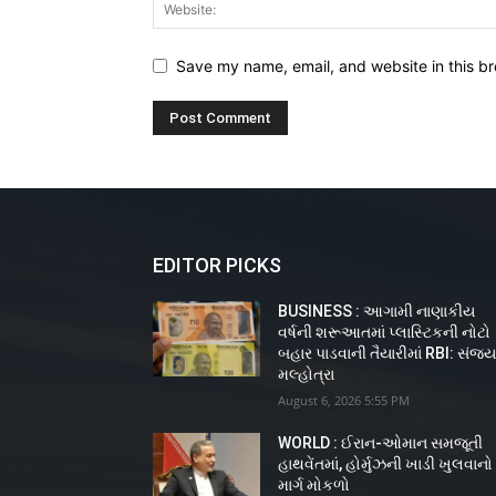
Save my name, email, and website in this br
EDITOR PICKS
BUSINESS : આગામી નાણાકીય
વર્ષની શરૂઆતમાં પ્લાસ્ટિકની નોટો
બહાર પાડવાની તૈયારીમાં RBI: સંજ
મલ્હોત્રા
August 6, 2026 5:55 PM
WORLD : ઈરાન-ઓમાન સમજૂતી
હાથવેંતમાં, હોર્મુઝની ખાડી ખુલવાનો
માર્ગ મોકળો