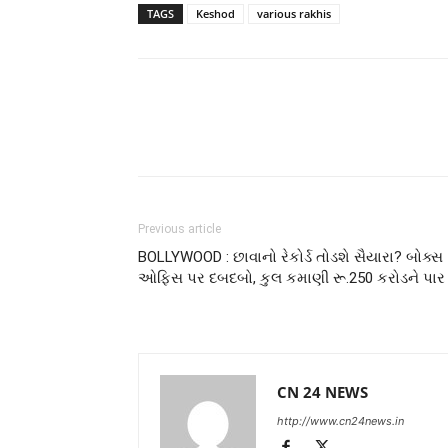
TAGS
Keshod
various rakhis
Previous article
BOLLYWOOD : છાવાનો રેકોર્ડ તોડશે સૈયારા? બોક્સ
ઓફિસ પર દબદબો, કુલ કમાણી રૂ.250 કરોડને પાર
CN 24 NEWS
http://www.cn24news.in