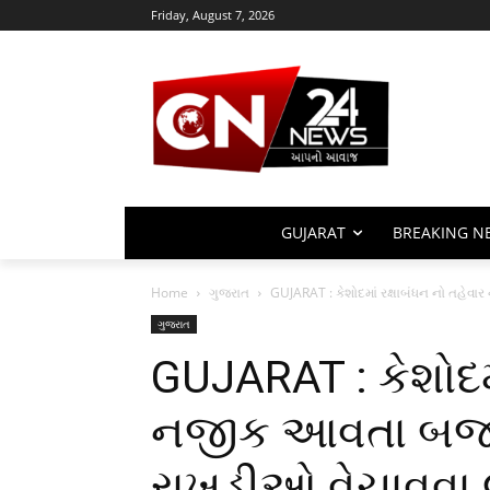
Friday, August 7, 2026
GUJARAT
BREAKING N
Home
ગુજરાત
GUJARAT : કેશોદમાં રક્ષાબંધન નો તહેવ
ગુજરાત
GUJARAT : કેશોદમા
નજીક આવતા બજા
રાખડીઓ વેચાવવા 