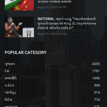
સત્તાવાર નકશામાં સમાવેશ
August 8, 2026 5:24 PM
NATIONAL : થરૂરે કહ્યું, “આરએસએસની
મુખ્ય વિચારધારા એ જ રહે છે, પરંતુ ભાગવતના
નિવેદનો પરિવર્તન દર્શાવે છે.”
August 8, 2026 5:05 PM
POPULAR CATEGORY
ગુજરાત
4203
દેશ
1781
રાજનીતિ
1096
વડોદરા
940
બોલીવૂડ
914
વિદેશ
774
અમદાવાદ
671