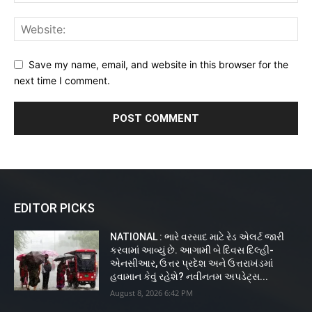
Save my name, email, and website in this browser for the
next time I comment.
EDITOR PICKS
NATIONAL : ભારે વરસાદ માટે રેડ એલર્ટ જારી
કરવામાં આવ્યું છે. આગામી બે દિવસ દિલ્હી-
એનસીઆર, ઉત્તર પ્રદેશ અને ઉત્તરાખંડમાં
હવામાન કેવું રહેશે? નવીનતમ અપડેટ્સ...
August 8, 2026 6:42 PM