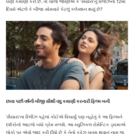
ઘણી કમાણી કરી છે. તો ચાલો જાણીએ કે ‘સૈયારા’નું રિલીઝના 12મા
દિવસે એટલે કે બીજા સોમવારે કેટલું કલેક્શન થયું છે?
છાવા પછી વર્ષની બીજી સૌથી વધુ કમાણી કરનારી ફિલ્મ બની
‘સૈયારા’ના રિલીઝ પહેલાં કોઈએ વિચાર્યું પણ નહોતું કે આ ફિલ્મને
દર્શકોનો આટલો બધો પ્રેમ મળશે. આ મ્યુઝિકલ રોમેન્ટિક ડ્રામાએ
લોકો પર એવો જાદુ કરી દીધો છે કે તેનો ક્રેઝ ખતમ થવાનું નામ જ