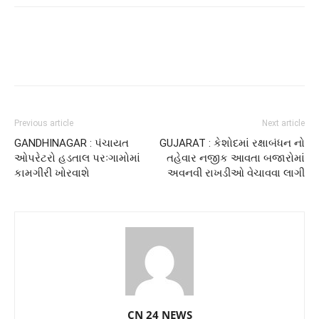
Previous article
Next article
GANDHINAGAR : પંચાયત
GUJARAT : કેશોદમાં રક્ષાબંધન નો
ઓપરેટરો હડતાલ પરઃગામોમાં
તહેવાર નજીક આવતા બજારોમાં
કામગીરી ખોરવાશે
અવનવી રાખડીઓ વેચાવવા લાગી
CN 24 NEWS