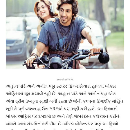
meetarticle
અહાન પાંડે અને અનીત પડ્ડા સ્ટારર ફિલ્મ સૈયારા હાલમાં બોક્સ
ઓફિસમાં ધૂમ મચાવી રહી છે. અહાન પાંડે અને અનીત પડ્ડા એક
એવા ડ્રીમ ડેબ્યૂના સાક્ષી બની રહ્યા છે જેની કલ્પના દિગ્દર્શક મોહિત
સૂરી કે પ્રોડક્શન હાઉસ YRFએ પણ નહીં કરી હશે. આ ફિલ્મનો
બોક્સ ઓફિસ પર દબદબો છે અને તેણે જબરદસ્ત કલેક્શન કરીને
બધાને આશ્ચર્યચકિત કરી દીધા છે. બીજા વીકેન્ડ પર પણ આ ફિલ્મે