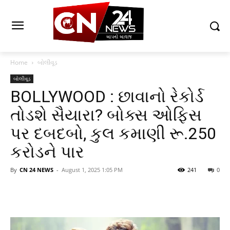
Home
બોલીવૂડ
બોલીવૂડ
BOLLYWOOD : છાવાનો રેકોર્ડ
તોડશે સૈયારા? બોક્સ ઓફિસ
પર દબદબો, કુલ કમાણી રૂ.250
કરોડને પાર
By
CN 24 NEWS
-
August 1, 2025 1:05 PM
241
0