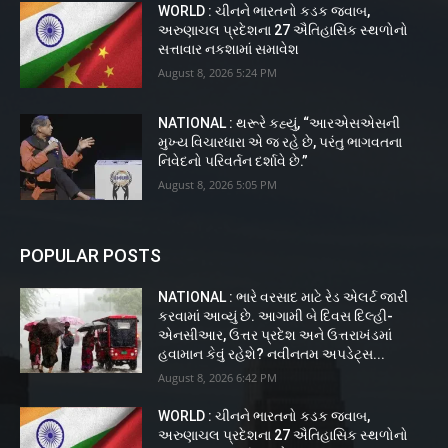
WORLD : ચીનને ભારતનો કડક જવાબ,
અરુણાચલ પ્રદેશના 27 ઐતિહાસિક સ્થળોનો
સત્તાવાર નકશામાં સમાવેશ
August 8, 2026 5:24 PM
NATIONAL : થરૂરે કહ્યું, “આરએસએસની
મુખ્ય વિચારધારા એ જ રહે છે, પરંતુ ભાગવતના
નિવેદનો પરિવર્તન દર્શાવે છે.”
August 8, 2026 5:05 PM
POPULAR POSTS
NATIONAL : ભારે વરસાદ માટે રેડ એલર્ટ જારી
કરવામાં આવ્યું છે. આગામી બે દિવસ દિલ્હી-
એનસીઆર, ઉત્તર પ્રદેશ અને ઉત્તરાખંડમાં
હવામાન કેવું રહેશે? નવીનતમ અપડેટ્સ...
August 8, 2026 6:42 PM
WORLD : ચીનને ભારતનો કડક જવાબ,
અરુણાચલ પ્રદેશના 27 ઐતિહાસિક સ્થળોનો