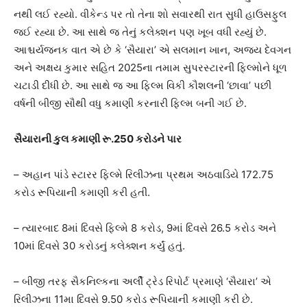
નથી લઈ રહ્યો. વીકેન્ડ પર તો તેના શો સવારથી રાત સુધી હાઉસફુલ
જઈ રહ્યા છે. આ સાથે જ તેનું કલેક્શન પણ ખૂબ વધી રહ્યું છે.
આશ્ચર્યજનક વાત એ છે કે ‘સૈયારા’ એ સલમાન ખાન, અજય દેવગન
અને અક્ષય કુમાર સહિત 2025ના તમામ સુપરસ્ટારની ફિલ્મોને ધૂળ
ચટાડી દીધી છે. આ સાથે જ આ ફિલ્મ વિકી કૌશલની ‘છાવા’ પછી
વર્ષની બીજી સૌથી વધુ કમાણી કરનારી ફિલ્મ બની ગઈ છે.
સૈયારાની કુલ કમાણી રૂ.250 કરોડને પાર
– અહાન પાંડે સ્ટારર ફિલ્મે રિલીઝના પ્રથમ અઠવાડિયે 172.75
કરોડ રૂપિયાની કમાણી કરી હતી.
– ત્યારબાદ 8માં દિવસે ફિલ્મે 8 કરોડ, 9માં દિવસે 26.5 કરોડ અને
10માં દિવસે 30 કરોડનું કલેક્શન કર્યું હતું.
– બીજી તરફ સૈકનિલ્કના અર્લી ટ્રેડ રિપોર્ટ પ્રમાણે ‘સૈયારા’ એ
રિલીઝના 11મા દિવસે 9.50 કરોડ રૂપિયાની કમાણી કરી છે.