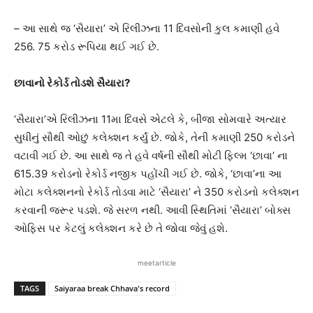
– આ સાથે જ ‘સૈયારા’ એ રિલીઝના 11 દિવસોની કુલ કમાણી હવે
256. 75 કરોડ રૂપિયા થઈ ગઈ છે.
છાવાનો રેકોર્ડ તોડશે સૈયારા?
‘સૈયારા’એ રિલીઝના 11મા દિવસે એટલે કે, બીજા સોમવારે અત્યાર
સુધીનું સૌથી ઓછું કલેક્શન કર્યું છે. જોકે, તેની કમાણી 250 કરોડને
વટાવી ગઈ છે. આ સાથે જ તે હવે વર્ષની સૌથી મોટી ફિલ્મ ‘છાવા’ ના
615.39 કરોડનો રેકોર્ડ નજીક પહોંચી ગઈ છે. જોકે, ‘છાવા’ના આ
મોટા કલેક્શનનો રેકોર્ડ તોડવા માટે ‘સૈયારા’ ને 350 કરોડનો કલેક્શન
કરવાની જરૂર પડશે. જે સરળ નથી. આવી સ્થિતિમાં ‘સૈયારા’ બોક્સ
ઓફિસ પર કેટલું કલેક્શન કરે છે તે જોવા જેવું હશે.
meetarticle
TAGS
Saiyaraa break Chhava's record