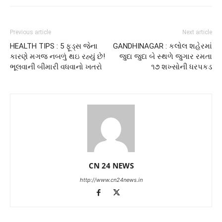
Previous article
Next article
HEALTH TIPS : 5 ફૂડ્સ જેના
GANDHINAGAR : કલોલ શહેરમાં
કારણે મગજ નબળું થઇ રહ્યું છે!
જુદા જુદા બે સ્થળે જુગાર રમતા
ભૂલવાની બીમારી વધવાનો ખતરો
૧૭ શખ્સોની ધરપકડ
CN 24 NEWS
http://www.cn24news.in