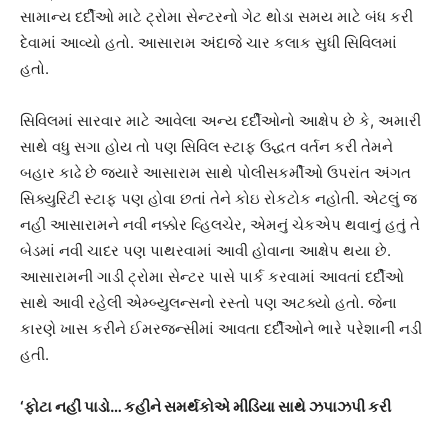
સામાન્ય દર્દીઓ માટે ટ્રોમા સેન્ટરનો ગેટ થોડા સમય માટે બંધ કરી
દેવામાં આવ્યો હતો. આસારામ અંદાજે ચાર કલાક સુધી સિવિલમાં
હતો.
સિવિલમાં સારવાર માટે આવેલા અન્ય દર્દીઓનો આક્ષેપ છે કે, અમારી
સાથે વધુ સગા હોય તો પણ સિવિલ સ્ટાફ ઉદ્ધત વર્તન કરી તેમને
બહાર કાઢે છે જ્યારે આસારામ સાથે પોલીસકર્મીઓ ઉપરાંત અંગત
સિક્યુરિટી સ્ટાફ પણ હોવા છતાં તેને કોઇ રોકટોક નહોતી. એટલું જ
નહીં આસારામને નવી નક્કોર વ્હિલચેર, એમનું ચેકએપ થવાનું હતું તે
બેડમાં નવી ચાદર પણ પાથરવામાં આવી હોવાના આક્ષેપ થયા છે.
આસારામની ગાડી ટ્રોમા સેન્ટર પાસે પાર્ક કરવામાં આવતાં દર્દીઓ
સાથે આવી રહેલી એમ્બ્યુલન્સનો રસ્તો પણ અટક્યો હતો. જેના
કારણે ખાસ કરીને ઈમરજન્સીમાં આવતા દર્દીઓને ભારે પરેશાની નડી
હતી.
‘ફોટા નહીં પાડો… કહીને સમર્થકોએ મીડિયા સાથે ઝપાઝપી કરી