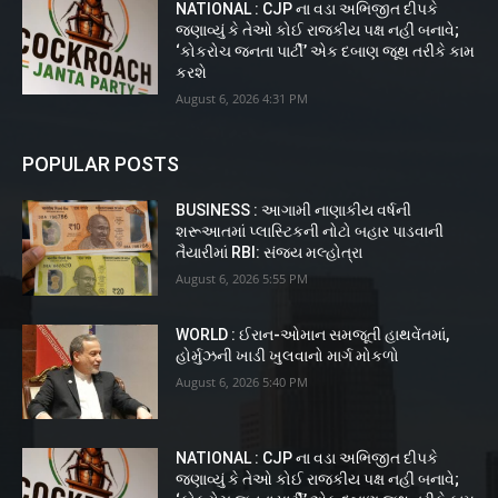
NATIONAL : CJP ના વડા અભિજીત દીપકે
જણાવ્યું કે તેઓ કોઈ રાજકીય પક્ષ નહીં બનાવે;
‘કોકરોચ જનતા પાર્ટી’ એક દબાણ જૂથ તરીકે કામ
કરશે
August 6, 2026 4:31 PM
POPULAR POSTS
BUSINESS : આગામી નાણાકીય વર્ષની
શરૂઆતમાં પ્લાસ્ટિકની નોટો બહાર પાડવાની
તૈયારીમાં RBI: સંજય મલ્હોત્રા
August 6, 2026 5:55 PM
WORLD : ઈરાન-ઓમાન સમજૂતી હાથવેંતમાં,
હોર્મુઝની ખાડી ખુલવાનો માર્ગ મોકળો
August 6, 2026 5:40 PM
NATIONAL : CJP ના વડા અભિજીત દીપકે
જણાવ્યું કે તેઓ કોઈ રાજકીય પક્ષ નહીં બનાવે;