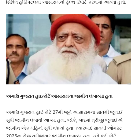
સિવિલ હોસ્પિટલમાં આસારામનો હેલ્થ રિપોર્ટ કરવામાં આવ્યો હતો.
અગાઉ ગુજરાત હાઇકોર્ટે આસારામના જામીન લંબાવ્યા હતા
અગાઉ ગુજરાત હાઈકોર્ટે 27મી જૂને આસારામના સાતમી જુલાઈ
સુધી જામીન લંબાવી આપ્યા હતા. જોકે, બાદમાં ત્રીજી જુલાઈએ
જામીન એક મહિનો સુધી વધાર્યા હતા. ત્યારબાદ સાતમી ઓગસ્ટ
2025ના રોજ ત્રીજીવાર જામીન લંબાવ્યા હતા. હવે ફરી કોર્ટે