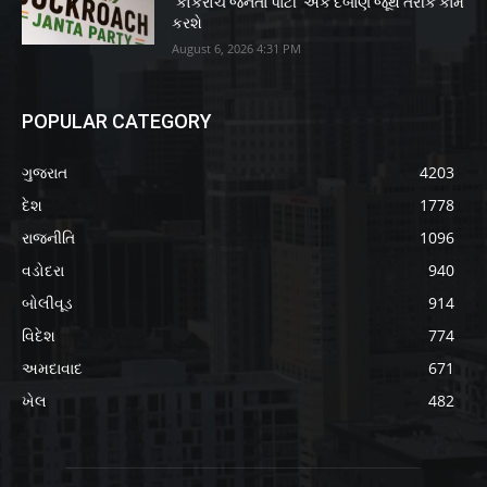
‘કોકરોચ જનતા પાર્ટી’ એક દબાણ જૂથ તરીકે કામ
કરશે
August 6, 2026 4:31 PM
POPULAR CATEGORY
ગુજરાત
4203
દેશ
1778
રાજનીતિ
1096
વડોદરા
940
બોલીવૂડ
914
વિદેશ
774
અમદાવાદ
671
ખેલ
482