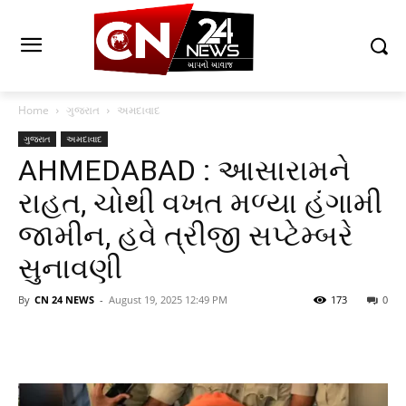
Home
ગુજરાત
અમદાવાદ
ગુજરાત
અમદાવાદ
AHMEDABAD : આસારામને
રાહત, ચોથી વખત મળ્યા હંગામી
જામીન, હવે ત્રીજી સપ્ટેમ્બરે
સુનાવણી
By
CN 24 NEWS
-
August 19, 2025 12:49 PM
173
0