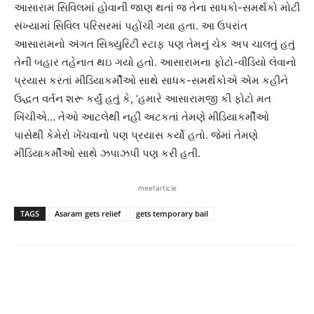
આસારામ સિવિલમાં હોવાની જાણ થતાં જ તેના સાધકો-સમર્થકો મોટી
સંખ્યામાં સિવિલ પરિસરમાં પહોંચી ગયા હતા. આ ઉપરાંત
આસારામનો અંગત સિક્યુરિટી સ્ટાફ પણ તેમનું ચેક અપ ચાલતું હતું
તેની બહાર તહેનાત થઇ ગયો હતો. આસારામના ફોટો-વીડિયો લેવાનો
પ્રયાસ કરતાં મીડિયાકર્મીઓ સાથે સાધક-સમર્થકોએ એમ કહીને
ઉદ્ધત વર્તન શરૂ કર્યું હતું કે, ‘હમારે આસારામજી કી ફોટો મત
ખિંચીએ… તેઓ આટલેથી નહીં અટકતાં તેમણે મીડિયાકર્મીઓ
પાસેથી કેમેરો ખેંચવાનો પણ પ્રયાસ કર્યો હતો. જેમાં તેમણે
મીડિયાકર્મીઓ સાથે ઝપાઝપી પણ કરી હતી.
meetarticle
TAGS
Asaram gets relief
gets temporary bail