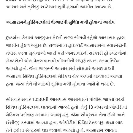
આસારામને ત્રીજી સપ્ટેમ્બર સુધી હંગામી જામીન આપ્યા છે.
આસારામને હોસ્પિટલોમાં વીઆઇપી સુવિધા મળી હોવાના આક્ષેપ
દુષ્કર્મના કેસમાં આજીવન કેદની સજા ભોગવી રહેલો આસારામ હાલ
જામીન હેઠળ બહાર છે. રાજસ્થાન હાઇકોર્ટે આસારામના સ્વાસ્થ્યની
તપાસ કરવા સૂચનાઓ જારી કરી અમદાવાદની સરકારી હોસ્પિટલોમાં
ડૉક્ટરોની એક પેનલ બનાવી બીમારીની સંપૂર્ણ તપાસ કરવા નિર્દેશ
આપ્યો હતો. જેના ભાગરૂપે આસારામને સોમવારે અમદાવાદની
અસારવા સિવિલ હોસ્પિટલમાં મેડિકલ ચેક અપમાં લાવવામાં આવ્યા
હતા, જ્યાં તેને વીઆઇપી સુવિધા મળી હોવાના આક્ષેપો થયા છે.
સોમવારે સવારે 10:30ની આસપાસ આસારામને પોલીસ જાપ્તા વચ્ચે
સિવિલ હોસ્પિટલમાં લાવવામાં આવ્યો હતો. તેનું 13 નંબરની ઓપીડીમાં
મેડિકલ પરીક્ષણ કરવામાં આવ્યું હતું. જેમાં સૌપ્રથમ તેના ઈકો અને
ઈસીજી કરવામાં આવ્યા હતા. ઓપીડીમાં વિવિધ ટેસ્ટ પૂરા થયા બાદ
તેને ટ્રોમા સેન્ટરમાં લઇ જવામાં આવ્યો હતો. આસારામ આવતા