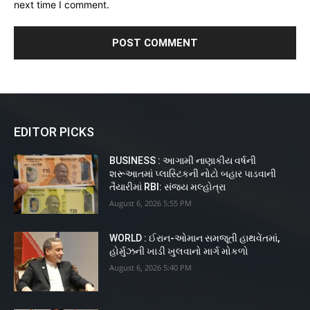
next time I comment.
EDITOR PICKS
BUSINESS : આગામી નાણાકીય વર્ષની
શરૂઆતમાં પ્લાસ્ટિકની નોટો બહાર પાડવાની
તૈયારીમાં RBI: સંજય મલ્હોત્રા
August 6, 2026 5:55 PM
WORLD : ઈરાન-ઓમાન સમજૂતી હાથવેંતમાં,
હોર્મુઝની ખાડી ખુલવાનો માર્ગ મોકળો
August 6, 2026 5:40 PM