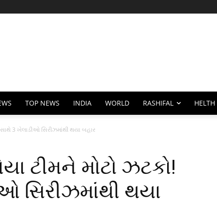
EWS
TOP NEWS
INDIA
WORLD
RASHIFAL
HELTH
કસાથે 3 ખેલાડીઓ સિરીઝમાંથી થયા બહાર
િયા ટીમને મોટો ઝટકો!
ીઓ સિરીઝમાંથી થયા