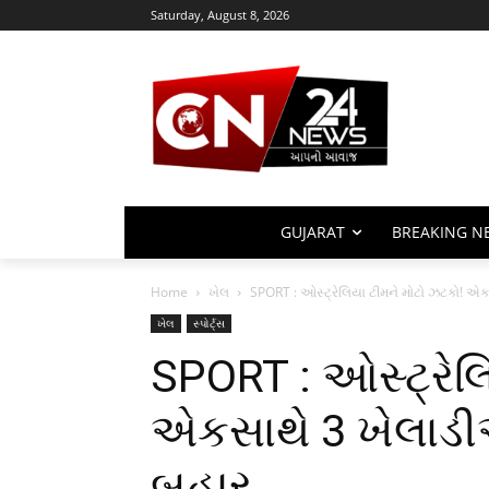
Saturday, August 8, 2026
GUJARAT
BREAKING N
Home
ખેલ
SPORT : ઓસ્ટ્રેલિયા ટીમને મોટો ઝટકો! એ
ખેલ
સ્પોર્ટ્સ
SPORT : ઓસ્ટ્રેલ
એકસાથે 3 ખેલાડ
બહાર