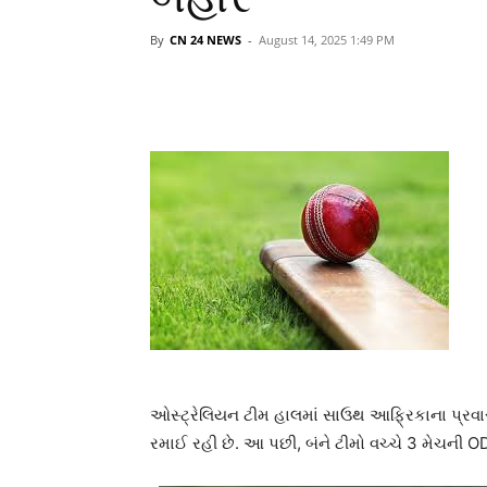
By
CN 24 NEWS
-
August 14, 2025 1:49 PM
ઓસ્ટ્રેલિયન ટીમ હાલમાં સાઉથ આફ્રિકાના પ્રવાસ 
રમાઈ રહી છે. આ પછી, બંને ટીમો વચ્ચે 3 મેચની O