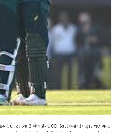
ાગ્યો છે. ટીમના 3 ખેલાડીઓ ODI સિરીઝમાંથી બહાર થઈ ગયા