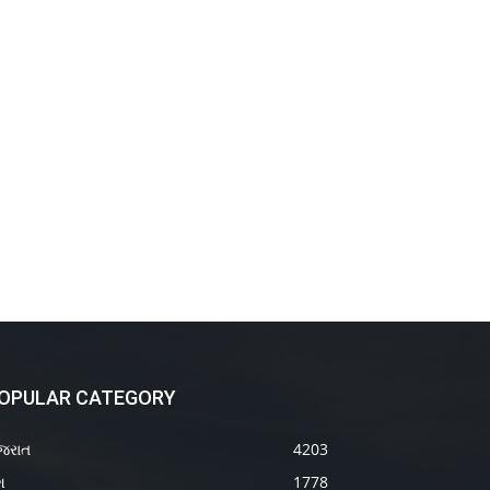
OPULAR CATEGORY
જરાત
4203
શ
1778