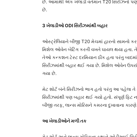
છે. આમાંથી એક ખેલાડી વર્તમાન T20 સિરીઝનો પ
છે.
3 ખેલાડીઓ ODI સિરીઝમાંથી બહાર
ઓસ્ટ્રેલિયાને બીજી T20 મેચમાં હારનો સામનો કર
મિશેલ ઓવેન બેટિંગ કરતી વખતે ઘાયલ થયા હતા. તેમ
તેઓ કન્કશન ટેસ્ટ દરમિયાન ઠીક હતા પરંતુ બાદમ
સિરીઝમાંથી બહાર થઈ ગયા છે. મિશેલ ઓવેન ઉપરાં
ગયા છે.
મેટ શોર્ટ બંને સિરીઝનો ભાગ હતો પરંતુ આ પહેલા ત
સિરીઝમાંથી પણ બહાર થઈ ગયો હતો. સંપૂર્ણ ફિટ ન
બીજી તરફ, લાન્સ મોરિસને કમરના દુખાવાના કારણે પર્
આ ખેલાડીઓને મળી તક
મેટ શોર્ટ અને લાન્સ મોરિસના સ્થાને ઓડીઆઈ સિરીઝ