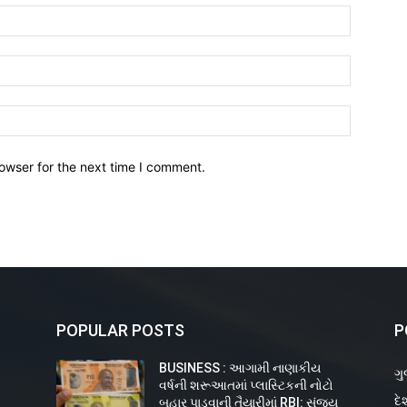
owser for the next time I comment.
POPULAR POSTS
P
BUSINESS : આગામી નાણાકીય
ગુ
વર્ષની શરૂઆતમાં પ્લાસ્ટિકની નોટો
દે
ય
બહાર પાડવાની તૈયારીમાં RBI: સંજય