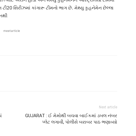
ટી20 સિરીઝમાં કાંગારૂ ટીમનો ભાગ છે. મેથ્યુ કુહનેમેન છેલ્લા
 નથી
meetarticle
Next article
ં
GUJARAT : ઈ મેમોથી બચવા બાઈકમાં ડબલ નંબર
પ્લેટ લગાવી, પોલીસે બરાબર પાઠ ભણાવ્યો