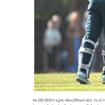
આ ODI સિરીઝ પહેલા ઓસ્ટ્રેલિયાને મોટો ઝટકો લ