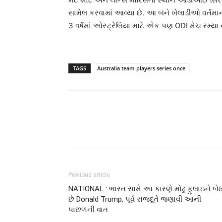
સામેલ કરવામાં આવ્યા છે. આ બંને ખેલાડીઓ વર્તમાન 
3 વર્ષમાં ઓસ્ટ્રેલિયા માટે એક પણ ODI મેચ રમ્યા
TAGS
Australia team players series once
Previous article
NATIONAL : ભારત સામે આ કારણે મોઢું ફુલાઇને બેઠા
છે Donald Trump, પૂર્વ રાજદૂતે જણાવી આની
પાછળની વાત