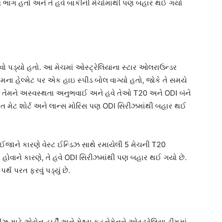
ણ ભાગ હતો અને તે હવે બાકીની મેચોમાંથી પણ બહાર થઈ ગયો
વો પડ્યો હતો. આ મેચમાં ઓસ્ટ્રેલિયાના સ્ટાર ઓલરાઉન્ડર
ના હેલ્મેટ પર એક હાઇ સ્પીડ બોલ વાગ્યો હતો, જોકે તે સમયે
ાં તેમને અસ્વસ્થતા અનુભવાઈ અને હવે તેઓ T20 અને ODI બંને
ત મેટ શોર્ટ અને લાન્સ મોરિસ પણ ODI સિરીઝમાંથી બહાર થઈ
ે ઈજાને કારણે વેસ્ટ ઈન્ડિઝ સાથે રમાયેલી 5 મેચની T20
 હોવાને કારણે, તે હવે ODI સિરીઝમાંથી પણ બહાર થઈ ગયો છે.
થ પરત ફરવું પડ્યું છે.
 માટે એરોન હાર્ડી અને મેથ્યુ કુહનેમેનને ઓસ્ટ્રેલિયા ટીમમાં