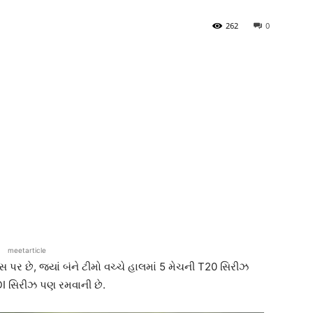
262
0
meetarticle
પર છે, જ્યાં બંને ટીમો વચ્ચે હાલમાં 5 મેચની T20 સિરીઝ
DI સિરીઝ પણ રમવાની છે.