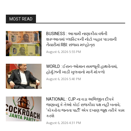
MOST READ
BUSINESS : આગામી નાણાકીય વર્ષની
શરૂઆતમાં પ્લાસ્ટિકની નોટો બહાર પાડવાની
તૈયારીમાં RBI: સંજય મલ્હોત્રા
August 6, 2026 5:55 PM
WORLD : ઈરાન-ઓમાન સમજૂતી હાથવેંતમાં,
હોર્મુઝની ખાડી ખુલવાનો માર્ગ મોકળો
August 6, 2026 5:40 PM
NATIONAL : CJP ના વડા અભિજીત દીપકે
જણાવ્યું કે તેઓ કોઈ રાજકીય પક્ષ નહીં બનાવે;
‘કોકરોચ જનતા પાર્ટી’ એક દબાણ જૂથ તરીકે કામ
કરશે
August 6, 2026 4:31 PM