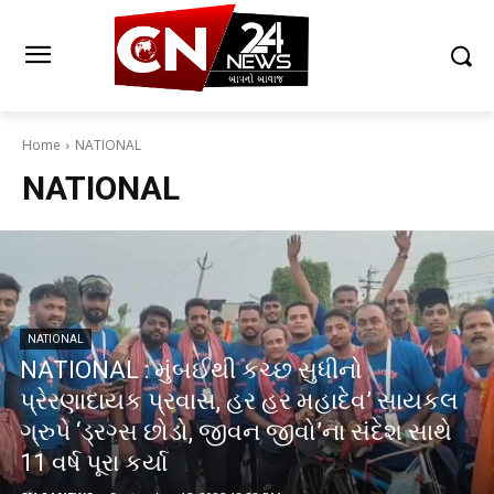
Home
NATIONAL
NATIONAL
NATIONAL
NATIONAL : મુંબઈથી કચ્છ સુધીનો
પ્રેરણાદાયક પ્રવાસ, હર હર મહાદેવ’ સાયકલ
ગ્રુપે ‘ડ્રગ્સ છોડો, જીવન જીવો’ના સંદેશ સાથે
11 વર્ષ પૂરા કર્યા