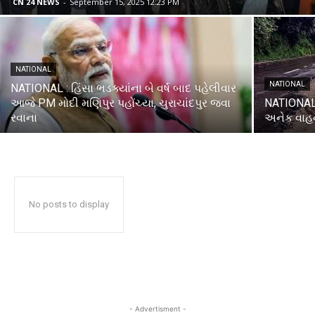
CN 24 NEWS
-
September 15, 2025 12:23 PM
NATIONAL
NATIONAL
NATIONAL : હિંસા ભડક્યાંના બે વર્ષ બાદ પહેલીવાર
આજે PM મોદી મણિપુર પહોંચ્યા, ચુરાચાંદપુર જવા
NATIONAL 
રવાના
અનેક વાહનો
No posts to display
- Advertisment -