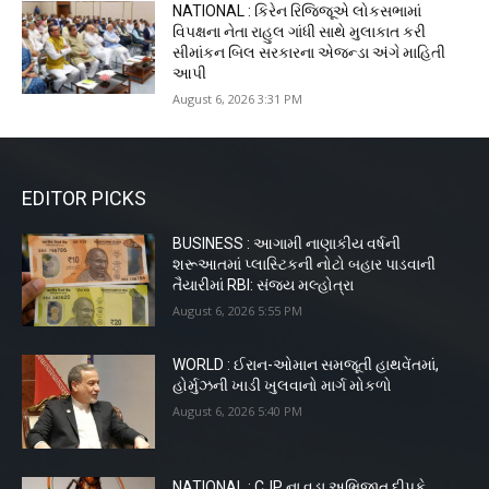
NATIONAL : કિરેન રિજિજૂએ લોકસભામાં
વિપક્ષના નેતા રાહુલ ગાંધી સાથે મુલાકાત કરી
સીમાંકન બિલ સરકારના એજન્ડા અંગે માહિતી
આપી
August 6, 2026 3:31 PM
EDITOR PICKS
BUSINESS : આગામી નાણાકીય વર્ષની
શરૂઆતમાં પ્લાસ્ટિકની નોટો બહાર પાડવાની
તૈયારીમાં RBI: સંજય મલ્હોત્રા
August 6, 2026 5:55 PM
WORLD : ઈરાન-ઓમાન સમજૂતી હાથવેંતમાં,
હોર્મુઝની ખાડી ખુલવાનો માર્ગ મોકળો
August 6, 2026 5:40 PM
NATIONAL : CJP ના વડા અભિજીત દીપકે