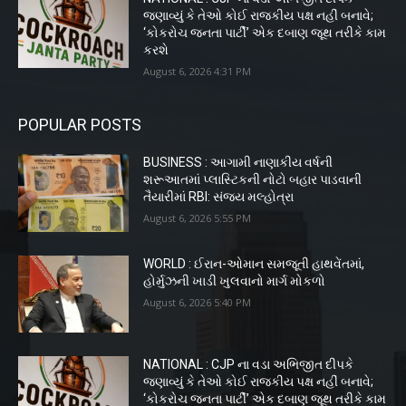
જણાવ્યું કે તેઓ કોઈ રાજકીય પક્ષ નહીં બનાવે;
‘કોકરોચ જનતા પાર્ટી’ એક દબાણ જૂથ તરીકે કામ
કરશે
August 6, 2026 4:31 PM
POPULAR POSTS
BUSINESS : આગામી નાણાકીય વર્ષની
શરૂઆતમાં પ્લાસ્ટિકની નોટો બહાર પાડવાની
તૈયારીમાં RBI: સંજય મલ્હોત્રા
August 6, 2026 5:55 PM
WORLD : ઈરાન-ઓમાન સમજૂતી હાથવેંતમાં,
હોર્મુઝની ખાડી ખુલવાનો માર્ગ મોકળો
August 6, 2026 5:40 PM
NATIONAL : CJP ના વડા અભિજીત દીપકે
જણાવ્યું કે તેઓ કોઈ રાજકીય પક્ષ નહીં બનાવે;
‘કોકરોચ જનતા પાર્ટી’ એક દબાણ જૂથ તરીકે કામ