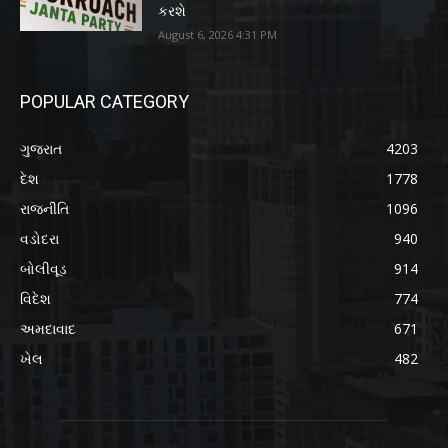
કરશે
August 6, 2026 4:31 PM
POPULAR CATEGORY
ગુજરાત
4203
દેશ
1778
રાજનીતિ
1096
વડોદરા
940
બોલીવૂડ
914
વિદેશ
774
અમદાવાદ
671
ખેલ
482