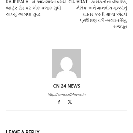
RAJPIPALA : બે આખલાઓ વચ્ચે
GUJARAT : કાર્યકર્તાના વૈચારિક,
જાહેર રોડ પર એક કલાક સુધી
નૈતિક અને માનવીય મૂલ્યોનું
ચાલ્યું આખલા યુદ્ધ
ઘડતર કરતી શાળા એટલે
પ્રશિક્ષણ વર્ગ -બલવંતસિહ
રાજપૂત
CN 24 NEWS
http://www.cn24news.in
LEAVE A REPLY