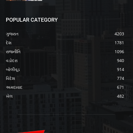
POPULAR CATEGORY
ગુજરાત
4203
દેશ
1781
રાજનીતિ
1096
વડોદરા
940
બોલીવૂડ
914
વિદેશ
774
અમદાવાદ
671
ખેલ
482