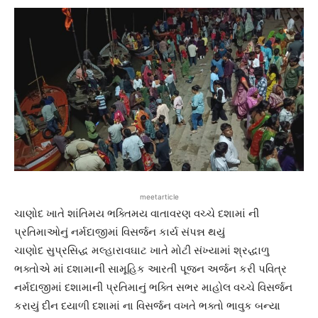
meetarticle
ચાણોદ ખાતે શાંતિમય ભક્તિમય વાતાવરણ વચ્ચે દશામાં ની
પ્રતિમાઓનું નર્મદાજીમાં વિસર્જન કાર્ય સંપન્ન થયું
ચાણોદ સુપ્રસિદ્ધ મલ્હારાવઘાટ ખાતે મોટી સંખ્યામાં શ્રદ્ધાળુ
ભક્તોએ માં દશામાની સામૂહિક આરતી પૂજન અર્જન કરી પવિત્ર
નર્મદાજીમાં દશામાની પ્રતિમાનું ભક્તિ સભર માહોલ વચ્ચે વિસર્જન
કરાયું દીન દયાળી દશામાં ના વિસર્જન વખતે ભક્તો ભાવુક બન્યા