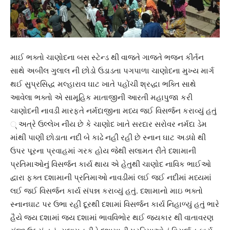
માઈ ભક્તો ચાણોદના બસ સ્ટેન્ડ થી વાજતે ગાજતે ભજન કીર્તન
સાથે અબીલ ગુલાલ ની છોડો ઉડાડતા પગપાળા ચાણોદના મુખ્ય માર્ગ
થઈ સુપ્રસિદ્ધ મલ્હારાવ ઘાટ ખાતે પહોંચી શ્રદ્ધા ભક્તિ સાથે
આવેલા ભક્તો એ સામૂહિક માતાજીની આરતી મહાપુજા કરી
ચાણોદની નાવડી મારફતે નર્મદાજીના મધ્ય જઈ વિસર્જન કરાવ્યું હતું
્ અત્રે ઉલ્લેખ નીય છે કે ચાણોદ ખાતે સરદાર સરોવર નર્મદા ડેમ
માંથી પાણી છોડાતા નદી બે કાઢે નહીં રહી છે સ્નાન ઘાટ અડધો થી
ઉપર પૂરના પ્રવાહમાં ગરક હોય જેથી સલામત રીતે દશામાની
પ્રતિમાઓનું વિસર્જન કાર્ય થાય એ હેતુથી ચાણોદ નાવિક ભાઈઓ
દ્વારા ફક્ત દશામાની પ્રતિમાઓ નાવડીમાં લઈ જઈ નદીમાં મધ્યમાં
લઈ જઈ વિસર્જન કાર્ય સંપન્ન કરાવ્યું હતું. દશામાનો માઇ ભક્તો
સ્નાનઘાટ પર ઉભા રહી દૂરથી દશામાં વિસર્જન કાર્ય નિહાળ્યું હતું ભારે
હૈયે જય દશામાં જય દશામાં ભાવવિભોર થઈ જયકાર થી વાતાવરણ