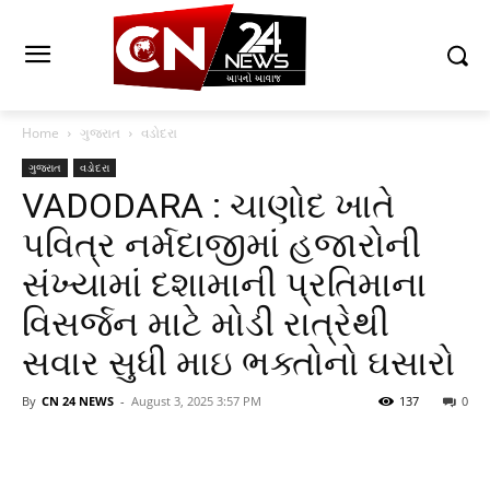
Home
ગુજરાત
વડોદરા
ગુજરાત
વડોદરા
VADODARA : ચાણોદ ખાતે
પવિત્ર નર્મદાજીમાં હજારોની
સંખ્યામાં દશામાની પ્રતિમાના
વિસર્જન માટે મોડી રાત્રેથી
સવાર સુધી માઇ ભક્તોનો ઘસારો
By
CN 24 NEWS
-
August 3, 2025 3:57 PM
137
0