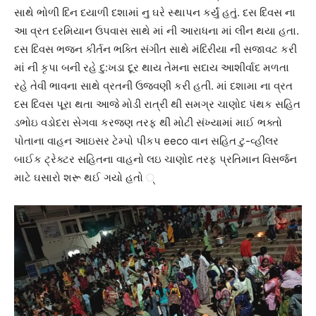
સાથે ભોળી દિન દયાળી દશામાં નુ ઘરે સ્થાપન કર્યું હતું. દસ દિવસ ના
આ વ્રત દરમિયાન ઉપવાસ સાથે માં ની આરાધના માં લીન થયા હતા.
દસ દિવસ ભજન કીર્તન ભક્તિ સંગીત સાથે મંદિરીયા ની સજાવટ કરી
માં ની કૃપા બની રહે દુ:ખડા દૂર થાય તેમના સદાય આશીર્વાદ મળતા
રહે તેવી ભાવના સાથે વ્રતની ઉજવણી કરી હતી. માં દશામા ના વ્રત
દસ દિવસ પૂરા થતા આજે મોડી રાત્રી થી સમગ્ર ચાણોદ પંથક સહિત
ડભોઇ વડોદરા સેગવા કરજણ તરફ થી મોટી સંખ્યામાં માઈ ભક્તો
પોતાના વાહન આઇસર ટેમ્પો પીકપ eeco વાન સહિત ટુ-વ્હીલર
બાઈક ટ્રેક્ટર સહિતના વાહનો લઇ ચાણોદ તરફ પ્રતિમાન વિસર્જન
માટે ઘસારો શરૂ થઈ ગયો હતો ્