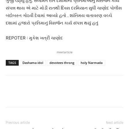
ગુંજી ઉઠ્યું હતું. સલામત રીતે દશામાની પ્રતિમાઓનું વિસર્જન કાર્ય
સંપન્ન થાય એ માટે મોડી રાતથી દિવસ દરમિયાન સુધી ચાણોદ પોલીસ
બંદોબસ્ત ગોઠવી દેવામાં આવ્યો હતો . શાંતિમય વાતાવરણ વચ્ચે
દશામાં હજારો પ્રતિમાનું વિસર્જન કાર્ય સંપન્ન થયું હતું
REPOTER : મુકેશ ખત્રી ચાણોદ
meetarticle
TAGS
Dashama idol
devotees throng
holy Narmada
Previous article
Next article