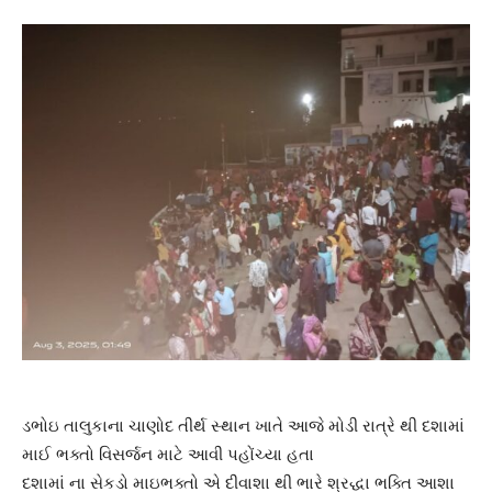
ડભોઇ તાલુકાના ચાણોદ તીર્થ સ્થાન ખાતે આજે મોડી રાત્રે થી દશામાં
માઈ ભક્તો વિસર્જન માટે આવી પહોંચ્યા હતા
દશામાં ના સેકડો માઇભક્તો એ દીવાશા થી ભારે શ્રદ્ધા ભક્તિ આશા