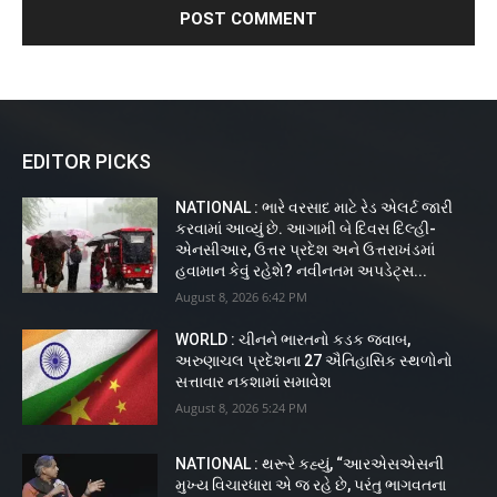
EDITOR PICKS
NATIONAL : ભારે વરસાદ માટે રેડ એલર્ટ જારી
કરવામાં આવ્યું છે. આગામી બે દિવસ દિલ્હી-
એનસીઆર, ઉત્તર પ્રદેશ અને ઉત્તરાખંડમાં
હવામાન કેવું રહેશે? નવીનતમ અપડેટ્સ...
August 8, 2026 6:42 PM
WORLD : ચીનને ભારતનો કડક જવાબ,
અરુણાચલ પ્રદેશના 27 ઐતિહાસિક સ્થળોનો
સત્તાવાર નકશામાં સમાવેશ
August 8, 2026 5:24 PM
NATIONAL : થરૂરે કહ્યું, “આરએસએસની
મુખ્ય વિચારધારા એ જ રહે છે, પરંતુ ભાગવતના