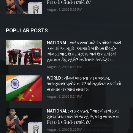
નિવેદનો પરિવર્તન દર્શાવે છે.”
August 8, 2026 5:05 PM
POPULAR POSTS
NATIONAL : ભારે વરસાદ માટે રેડ એલર્ટ જારી
કરવામાં આવ્યું છે. આગામી બે દિવસ દિલ્હી-
એનસીઆર, ઉત્તર પ્રદેશ અને ઉત્તરાખંડમાં
હવામાન કેવું રહેશે? નવીનતમ અપડેટ્સ...
August 8, 2026 6:42 PM
WORLD : ચીનને ભારતનો કડક જવાબ,
અરુણાચલ પ્રદેશના 27 ઐતિહાસિક સ્થળોનો
સત્તાવાર નકશામાં સમાવેશ
August 8, 2026 5:24 PM
NATIONAL : થરૂરે કહ્યું, “આરએસએસની
મુખ્ય વિચારધારા એ જ રહે છે, પરંતુ ભાગવતના
નિવેદનો પરિવર્તન દર્શાવે છે.”
August 8, 2026 5:05 PM