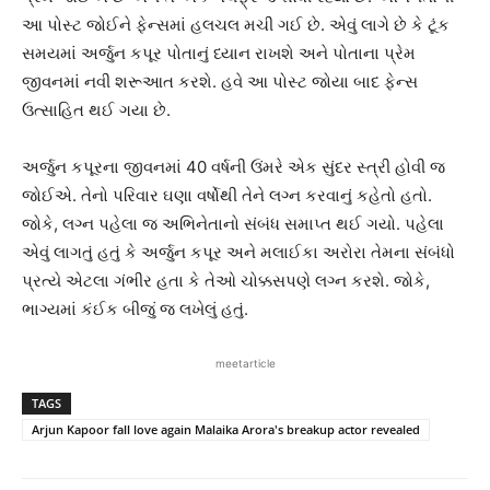
આ પોસ્ટ જોઈને ફેન્સમાં હલચલ મચી ગઈ છે. એવું લાગે છે કે ટૂંક
સમયમાં અર્જુન કપૂર પોતાનું ધ્યાન રાખશે અને પોતાના પ્રેમ
જીવનમાં નવી શરૂઆત કરશે. હવે આ પોસ્ટ જોયા બાદ ફેન્સ
ઉત્સાહિત થઈ ગયા છે.
અર્જુન કપૂરના જીવનમાં 40 વર્ષની ઉંમરે એક સુંદર સ્ત્રી હોવી જ
જોઈએ. તેનો પરિવાર ઘણા વર્ષોથી તેને લગ્ન કરવાનું કહેતો હતો.
જોકે, લગ્ન પહેલા જ અભિનેતાનો સંબંધ સમાપ્ત થઈ ગયો. પહેલા
એવું લાગતું હતું કે અર્જુન કપૂર અને મલાઈકા અરોરા તેમના સંબંધો
પ્રત્યે એટલા ગંભીર હતા કે તેઓ ચોક્કસપણે લગ્ન કરશે. જોકે,
ભાગ્યમાં કંઈક બીજું જ લખેલું હતું.
meetarticle
TAGS
Arjun Kapoor fall love again Malaika Arora's breakup actor revealed