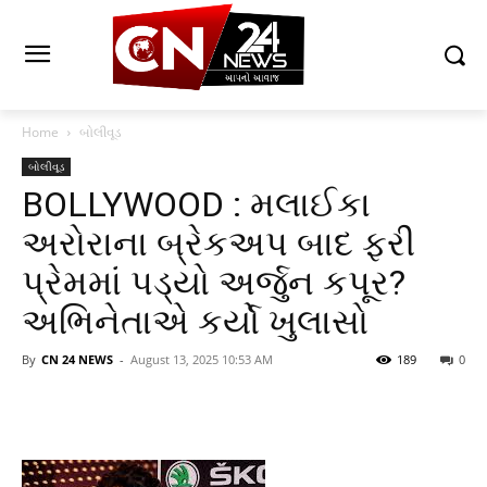
Home
બોલીવૂડ
બોલીવૂડ
BOLLYWOOD : મલાઈકા
અરોરાના બ્રેકઅપ બાદ ફરી
પ્રેમમાં પડ્યો અર્જુન કપૂર?
અભિનેતાએ કર્યો ખુલાસો
By
CN 24 NEWS
-
August 13, 2025 10:53 AM
189
0