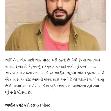
અભિનેતા એક પછી એક પોસ્ટ કરી રહ્યો છે તેથી ફેન્સ અનુમાન
લગાવી રહ્યા છે કે, અર્જુન કપૂર ઠીક નથી અને બ્રેકઅપ બાદ
આગળ વધી શક્યો નથી. સાથે જ અર્જુન કપૂરના અંગત જીવન અંગે
એક ખાસ અપડેટ આપતી પોસ્ટ સામે આવી છે જે જોઈને લાગી રહ્યું
છે કે, મલાઈકા અરોરા સાથેના બ્રેકઅપ બાદ અભિનેતા હવે નવા
પ્રેમની શોધમાં છે.
અર્જુન કપૂરે કરી રસપ્રદ પોસ્ટ