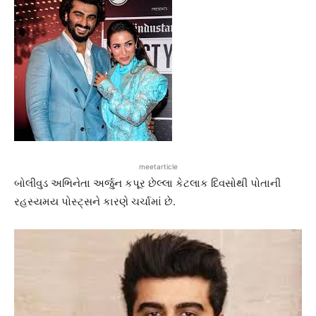
meetarticle
બોલીવુડ અભિનેતા અર્જુન કપૂર છેલ્લા કેટલાક દિવસોથી પોતાની
રહસ્યમય પોસ્ટ્સને કારણે ચર્ચામાં છે.