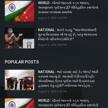
WORLD : ચીનને ભારતનો કડક જવાબ,
અરુણાચલ પ્રદેશના 27 ઐતિહાસિક સ્થળોનો
સત્તાવાર નકશામાં સમાવેશ
August 8, 2026 5:24 PM
NATIONAL : થરૂરે કહ્યું, “આરએસએસની
મુખ્ય વિચારધારા એ જ રહે છે, પરંતુ ભાગવતના
નિવેદનો પરિવર્તન દર્શાવે છે.”
August 8, 2026 5:05 PM
POPULAR POSTS
NATIONAL : ભારે વરસાદ માટે રેડ એલર્ટ જારી
કરવામાં આવ્યું છે. આગામી બે દિવસ દિલ્હી-
એનસીઆર, ઉત્તર પ્રદેશ અને ઉત્તરાખંડમાં
હવામાન કેવું રહેશે? નવીનતમ અપડેટ્સ...
August 8, 2026 6:42 PM
WORLD : ચીનને ભારતનો કડક જવાબ,
અરુણાચલ પ્રદેશના 27 ઐતિહાસિક સ્થળોનો