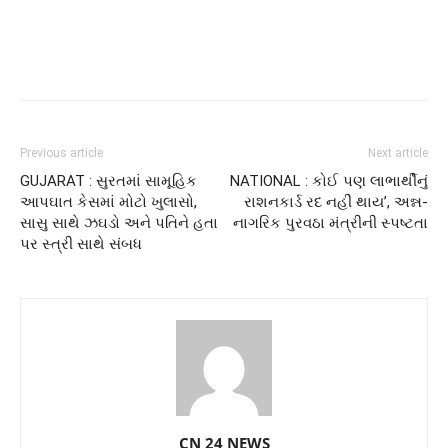
Previous article
Next article
GUJARAT : સુરતમાં સામૂહિક
NATIONAL : કોઈ પણ લાભાર્થીનું
આપઘાત કેસમાં મોટો ખુલાસો,
રાશનકાર્ડ રદ નહીં થાય’, અન્ન-
સાસુ સાથે ઝઘડો અને પતિને હતા
નાગરિક પુરવઠા મંત્રીની સ્પષ્ટતા
પર સ્ત્રી સાથે સંબધ
CN 24 NEWS