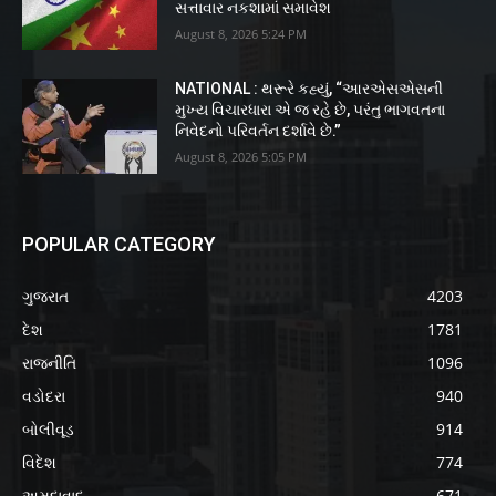
સત્તાવાર નકશામાં સમાવેશ
August 8, 2026 5:24 PM
NATIONAL : થરૂરે કહ્યું, “આરએસએસની
મુખ્ય વિચારધારા એ જ રહે છે, પરંતુ ભાગવતના
નિવેદનો પરિવર્તન દર્શાવે છે.”
August 8, 2026 5:05 PM
POPULAR CATEGORY
ગુજરાત
4203
દેશ
1781
રાજનીતિ
1096
વડોદરા
940
બોલીવૂડ
914
વિદેશ
774
અમદાવાદ
671