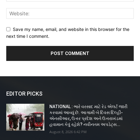
Save my name, email, and website in this browser for the
next time I comment.
EDITOR PICKS
NATIONAL : ભારે વરસાદ માટે રેડ એલર્ટ જારી
કરવામાં આવ્યું છે. આગામી બે દિવસ દિલ્હી-
એનસીઆર, ઉત્તર પ્રદેશ અને ઉત્તરાખંડમાં
હવામાન કેવું રહેશે? નવીનતમ અપડેટ્સ...
August 8, 2026 6:42 PM