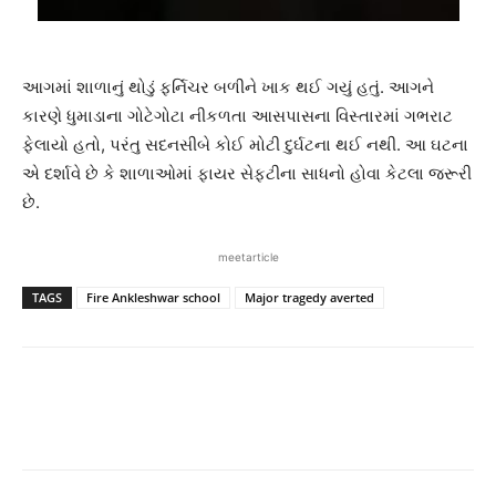
આગમાં શાળાનું થોડું ફર્નિચર બળીને ખાક થઈ ગયું હતું. આગને
કારણે ધુમાડાના ગોટેગોટા નીકળતા આસપાસના વિસ્તારમાં ગભરાટ
ફેલાયો હતો, પરંતુ સદનસીબે કોઈ મોટી દુર્ઘટના થઈ નથી. આ ઘટના
એ દર્શાવે છે કે શાળાઓમાં ફાયર સેફ્ટીના સાધનો હોવા કેટલા જરૂરી
છે.
meetarticle
TAGS
Fire Ankleshwar school
Major tragedy averted