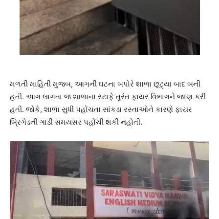
મળતી માહિતી મુજબ, આગની ઘટના બપોરે શાળા છૂટ્યા બાદ બની
હતી. આગ લાગતા જ શાળાના સ્ટાફે તુરંત ફાયર વિભાગને જાણ કરી
હતી. જોકે, શાળા સુધી પહોંચતા સાંકડા રસ્તાઓને કારણે ફાયર
બ્રિગેડની ગાડી સમયસર પહોંચી શકી નહોતી.