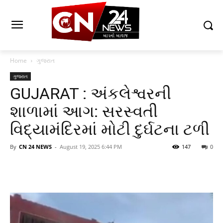
Home
ગુજરાત
ગુજરાત
GUJARAT : અંકલેશ્વરની
શાળામાં આગ: સરસ્વતી
વિદ્યામંદિરમાં મોટી દુર્ઘટના ટળી
By
CN 24 NEWS
-
August 19, 2025 6:44 PM
147
0