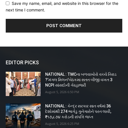
Save my name, email, and website in this browser for the
next time I comment.
EDITOR PICKS
NATIONAL : TMCના બળવાખોરો વચ્ચે તિરાડ
?’મંગલ મિલન’બેઠકમા સતત બીજી વખત 3
NCPI સાંસદોની ગેરહાજરી
August 5, 2026 6:50 PM
NATIONAL : કેન્દ્ર સરકાર સાત વર્ષમાં 36
દેશોમાંથી 274 ભાગેડુ ગુનેગારોને પરત લાવી,
₹૧૭,૮૭૪ કરોડની સંપત્તિ જપ્ત
August 5, 2026 6:25 PM