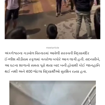
meetarticle
અંકલેશ્વરના ગડખોલ વિસ્તારમાં આવેલી સરસ્વતી વિદ્યામંદિર
ઈંગ્લીશ મીડીયમ સ્કૂલમાં ગતરોજ બપોરે આગ લાગી હતી. સદનસીબે,
આ ઘટના શાળાનો સમય પૂરો થયા બાદ બની હોવાથી કોઈ જાનહાનિ
થઈ નથી અને 400 જેટલા વિદ્યાર્થીઓ સુરક્ષિત રહ્યા હતા.