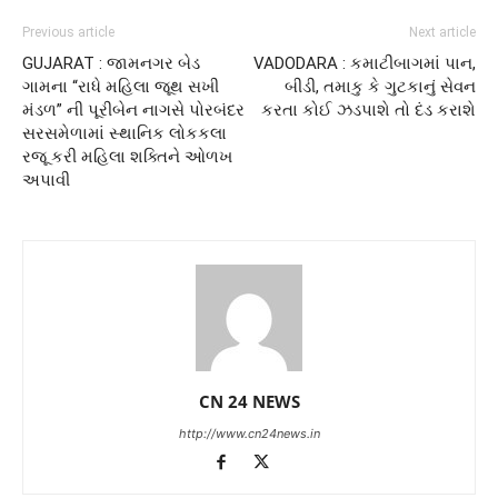
Previous article
Next article
GUJARAT : જામનગર બેડ
VADODARA : કમાટીબાગમાં પાન,
ગામના “રાધે મહિલા જૂથ સખી
બીડી, તમાકુ કે ગુટકાનું સેવન
મંડળ” ની પૂરીબેન નાગસે પોરબંદર
કરતા કોઈ ઝડપાશે તો દંડ કરાશે
સરસમેળામાં સ્થાનિક લોકકલા
રજૂ કરી મહિલા શક્તિને ઓળખ
અપાવી
CN 24 NEWS
http://www.cn24news.in