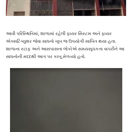
આવી પરિસ્થિતિમાં, શાળામાં રહેલી ફાયર સિસ્ટમ અને ફાયર
એક્સટિંગ્યુશર જેવા સાધનો ખૂબ જ ઉપયોગી સાબિત થયા હતા.
શાળાના સ્ટાફ અને આસપાસના લોકોએ સમયસૂચકતા વાપરીને આ
સાધનોની મદદથી આગ પર કાબૂ મેળવ્યો હતો.