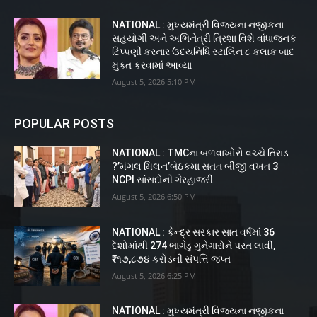
NATIONAL : મુખ્યમંત્રી વિજયના નજીકના
સહયોગી અને અભિનેત્રી ત્રિશા વિશે વાંધાજનક
ટિપ્પણી કરનાર ઉદયનિધિ સ્ટાલિન ૮ કલાક બાદ
મુક્ત કરવામાં આવ્યા
August 5, 2026 5:10 PM
POPULAR POSTS
NATIONAL : TMCના બળવાખોરો વચ્ચે તિરાડ
?’મંગલ મિલન’બેઠકમા સતત બીજી વખત 3
NCPI સાંસદોની ગેરહાજરી
August 5, 2026 6:50 PM
NATIONAL : કેન્દ્ર સરકાર સાત વર્ષમાં 36
દેશોમાંથી 274 ભાગેડુ ગુનેગારોને પરત લાવી,
₹૧૭,૮૭૪ કરોડની સંપત્તિ જપ્ત
August 5, 2026 6:25 PM
NATIONAL : મુખ્યમંત્રી વિજયના નજીકના