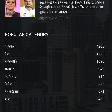
સહયોગી અને અભિનેત્રી ત્રિશા વિશે વાંધાજનક
ટિપ્પણી કરનાર ઉદયનિધિ સ્ટાલિન ૮ કલાક બાદ
મુક્ત કરવામાં આવ્યા
August 5, 2026 5:10 PM
POPULAR CATEGORY
ગુજરાત
4203
દેશ
1772
રાજનીતિ
1096
વડોદરા
940
બોલીવૂડ
914
વિદેશ
773
અમદાવાદ
671
ખેલ
482