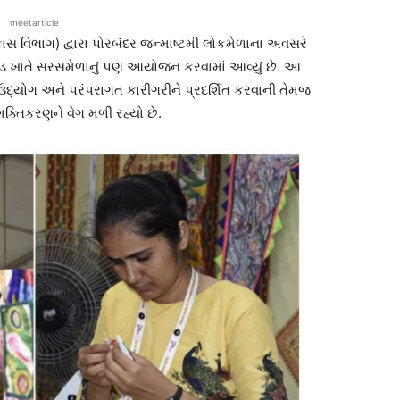
meetarticle
ાસ વિભાગ) દ્વારા પોરબંદર જન્માષ્ટમી લોકમેળાના અવસરે
ડ ખાતે સરસમેળાનું પણ આયોજન કરવામાં આવ્યું છે. આ
ઉદ્યોગ અને પરંપરાગત કારીગરીને પ્રદર્શિત કરવાની તેમજ
ક્તિકરણને વેગ મળી રહ્યો છે.