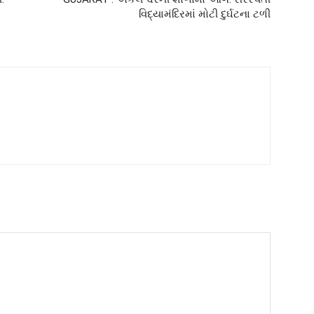
વિદ્યામંદિરમાં મોટી દુર્ઘટના ટળી