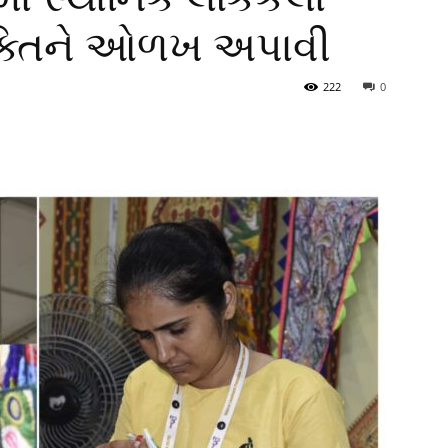
શક્તિને ઓળખ અપાવી
222
0