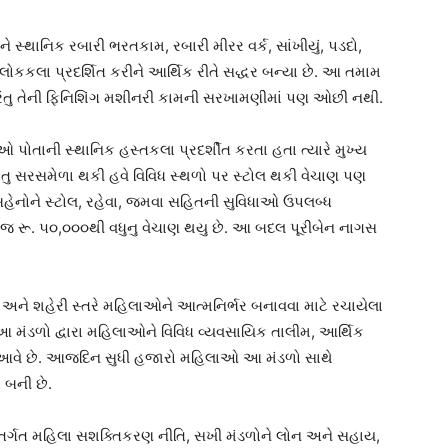
ે સ્થાનિક રબારી ભરતકામ, રબારી મીરર વર્ક, સાંખીયું, પડદો,
ોકકલા પ્રદર્શિત કરીને આર્થિક રીતે સદ્ધર બન્યા છે. આ તમામ
 પરંતુ તેની ફિનિશિંગ મશીનરી કામની સરખામણીમાં પણ ઓછી નથી.
 તેઓ પોતાની સ્થાનિક હસ્તકલા પ્રદર્શીત કરતા હતા ત્યારે મુખ્ય
તુ સરસમેળા થકી હવે વિવિધ સ્થળો પર સ્ટોલ થકી વેચાણ પણ
ર બહેનોને સ્ટોલ, રહેવા, જમવા સહિતની સુવિધાઓ ઉપલબ્ધ
જ રૂ. ૫૦,૦૦૦થી વધુનુ વેચાણ થયુ છે. આ બદલ પૂરીબેન નાગસ
મ્ય અને શહેરી સ્તરે મહિલાઓને આત્મનિર્ભર બનાવવા માટે રચાયેલા
મંડળો દ્વારા મહિલાઓને વિવિધ વ્યવસાયિક તાલીમ, આર્થિક
 આવે છે. આજદિન સુધી હજારો મહિલાઓ આ મંડળો સાથે
 બની છે.
તર્ગત મહિલા સશક્તિકરણ નીતિ, સખી મંડળોને લોન અને સહાય,