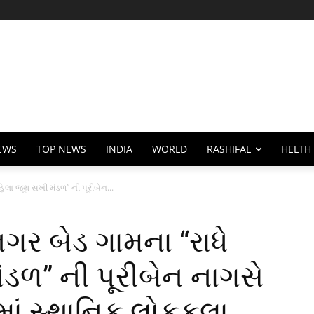
EWS
TOP NEWS
INDIA
WORLD
RASHIFAL
HELTH
લા જૂથ સખી મંડળ” ની પૂરીબેન...
ર બેડ ગામના “રાધે
ડળ” ની પૂરીબેન નાગસે
ાં સ્થાનિક લોકકલા