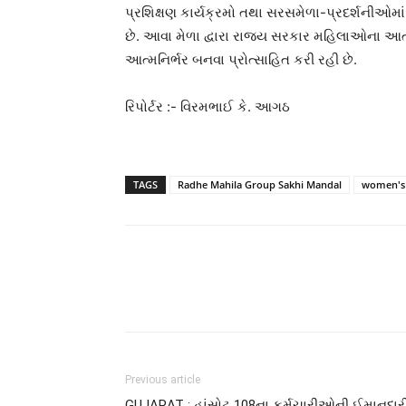
પ્રશિક્ષણ કાર્યક્રમો તથા સરસમેળા-પ્રદર્શનીઓમા
છે. આવા મેળા દ્વારા રાજ્ય સરકાર મહિલાઓના આત્મ
આત્મનિર્ભર બનવા પ્રોત્સાહિત કરી રહી છે.
રિપોર્ટર :- વિરમભાઈ કે. આગઠ
TAGS
Radhe Mahila Group Sakhi Mandal
women's
Previous article
GUJARAT : હાંસોટ 108ના કર્મચારીઓની ઈમાનદારી