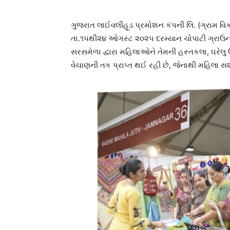
ગુજરાત લાઈવલીહૂડ પ્રમોશન કંપની લિ. (ગ્રામ વિક
તા.૧૫થી૨૪ ઓગસ્ટ ૨૦૨૫ દરમ્યાન ચોપાટી ગ્રાઉન્
સરસમેળા દ્વારા મહિલાઓને તેમની હસ્તકલા, ઘરેલુ 
વેચાણની તક પ્રાપ્ત થઈ રહી છે, જેનાથી મહિલા સશ