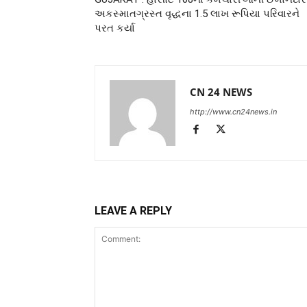
અકસ્માતગ્રસ્ત વૃદ્ધના 1.5 લાખ રૂપિયા પરિવારને
પરત કર્યા
CN 24 NEWS
http://www.cn24news.in
LEAVE A REPLY