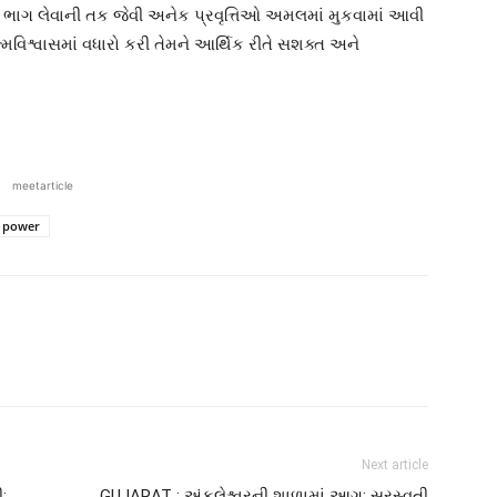
ં ભાગ લેવાની તક જેવી અનેક પ્રવૃત્તિઓ અમલમાં મુકવામાં આવી
વિશ્વાસમાં વધારો કરી તેમને આર્થિક રીતે સશક્ત અને
meetarticle
 power
Next article
:
GUJARAT : અંકલેશ્વરની શાળામાં આગ: સરસ્વતી