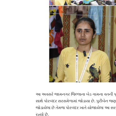
આ અવસરે જામનગર જિલ્લાના બેડ ગામના વતની પૂર
સાથે પોરબંદર સરસમેળામાં જોડાયા છે. પુરીબેન જણાવ
જોડાયેલા છે તેમજ પોરબંદર ખાતે યોજાયેલા આ સર
રહ્યો છે.