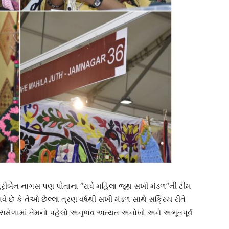
ીબેન નાગસ પણ પોતાના “રાધે મહિલા જૂથ સખી મંડળ”ની ટીમ
ે છે કે તેઓ છેલ્લા ત્રણ વર્ષથી સખી મંડળ સાથે સક્રિય રીતે
સમેળામાં તેમનો પહેલો અનુભવ અત્યંત અનોખો અને અભૂતપૂર્વ