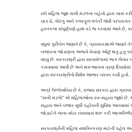
રાધે મહિલા જૂથ સખી મંડળના બહેનો દ્વારા ખાસ કરીન
ચાકડો, ગોદળુ અને કલરફૂલ ધળકી જેવી પરંપરાગત લ
હસ્તકલા સંપૂર્ણપણે હાથ વડે જ કરવામાં આવે છે,
વધુમાં પુરીબેન જણાવે છે કે, ગ્રામ્યકક્ષાએ જ્યારે
બજારના જોડાણના અભાવે વેચાણ ઓછું થતુ હતુ પરં
વધ્યુ છે. સરકારશ્રી દ્વારા સરસમેળામાં ભાગ લેના
કરાવવામાં આવી છે અને શરૂઆતના ત્રણ દિવસોમાં 
દ્વારા સરકારશ્રીનો વિશેષ આભાર વ્યક્ત કર્યો હતો.
અત્રે ઉલ્લેખનિય છે કે, રાજ્ય સરકાર દ્વારા ગ્રા
“સખી મંડળો” એ મહિલાઓના સ્વ-સહાય જૂથો છે. આ 
સહાય અને બજાર સુધી પહોંચની સુવિધા આપવામાં
જોડાઈને નાના-મોટા વ્યવસાય શરૂ કરી આત્મનિર્ભર
સરકારશ્રીની મહિલા સશક્તિકરણ માટેની પહેલ અં