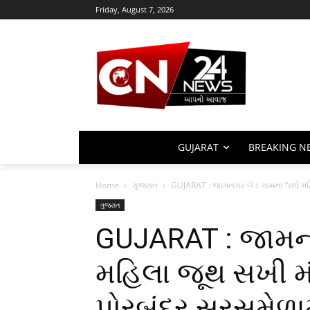
Friday, August 7, 2026
GUJARAT
BREAKING N
Home
ગુજરાત
GUJARAT : જામનગર બેડ ગામના “રાધે મહિ
ગુજરાત
GUJARAT : જામનગ
મહિલા જૂથ સખી મં
પોરબંદર સરસમેળામ