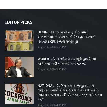
EDITOR PICKS
BUSINESS : આગામી નાણાકીય વર્ષની
શરૂઆતમાં પ્લાસ્ટિકની નોટો બહાર પાડવાની
તૈયારીમાં RBI: સંજય મલ્હોત્રા
August 6, 2026 5:55 PM
WORLD : ઈરાન-ઓમાન સમજૂતી હાથવેંતમાં,
હોર્મુઝની ખાડી ખુલવાનો માર્ગ મોકળો
August 6, 2026 5:40 PM
NATIONAL : CJP ના વડા અભિજીત દીપકે
જણાવ્યું કે તેઓ કોઈ રાજકીય પક્ષ નહીં બનાવે;
‘કોકરોચ જનતા પાર્ટી’ એક દબાણ જૂથ તરીકે કામ
કરશે
August 6, 2026 4:31 PM