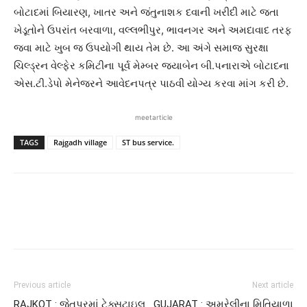
બોટાદમાં બિયારણ, ખાતર અને જંતુનાશક દવાની ખરીદી માટે જતા
ખેડૂતોને ઉપરાંત બરવાળા, વલ્લભીપુર, ભાવનગર અને અમદાવાદ તરફ
જવા માટે ખુબ જ ઉપયોગી થાય તેમ છે. આ અંગે સમાજ સુરક્ષા
ચિલ્ડ્રન વેલ્ફેર કમિટીના પૂર્વ મેમ્બર જયાબેન બી.પનારાએ બોટાદના
એસ.ટી.ડેપો મેનેજરને આવેદનપત્ર પાઠવી યોગ્ય કરવા માંગ કરી છે.
meetarticle
TAGS
Rajgadh village
ST bus service.
Previous article
Next article
RAJKOT : જેતપુરમાં ટેક્સટાઇલ
GUJARAT : અમરેલીના મિતિયાળા