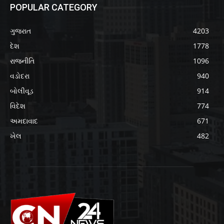
POPULAR CATEGORY
ગુજરાત
4203
દેશ
1778
રાજનીતિ
1096
વડોદરા
940
બોલીવૂડ
914
વિદેશ
774
અમદાવાદ
671
ખેલ
482