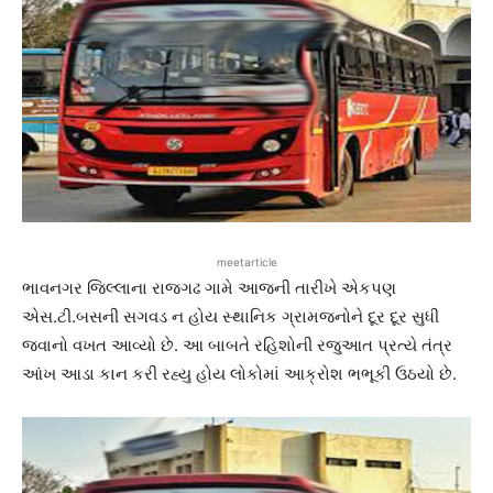
meetarticle
ભાવનગર જિલ્લાના રાજગઢ ગામે આજની તારીખે એકપણ
એસ.ટી.બસની સગવડ ન હોય સ્થાનિક ગ્રામજનોને દૂર દૂર સુધી
જવાનો વખત આવ્યો છે. આ બાબતે રહિશોની રજુઆત પ્રત્યે તંત્ર
આંખ આડા કાન કરી રહ્યુ હોય લોકોમાં આક્રોશ ભભૂકી ઉઠયો છે.