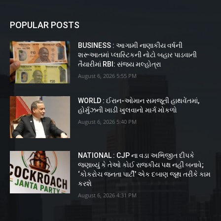
POPULAR POSTS
BUSINESS : આગામી નાણાકીય વર્ષની
શરૂઆતમાં પ્લાસ્ટિકની નોટો બહાર પાડવાની
તૈયારીમાં RBI: સંજય મલ્હોત્રા
August 6, 2026 5:55 PM
WORLD : ઈરાન-ઓમાન સમજૂતી હાથવેંતમાં,
હોર્મુઝની ખાડી ખુલવાનો માર્ગ મોકળો
August 6, 2026 5:40 PM
NATIONAL : CJP ના વડા અભિજીત દીપકે
જણાવ્યું કે તેઓ કોઈ રાજકીય પક્ષ નહીં બનાવે;
‘કોકરોચ જનતા પાર્ટી’ એક દબાણ જૂથ તરીકે કામ
કરશે
August 6, 2026 4:31 PM