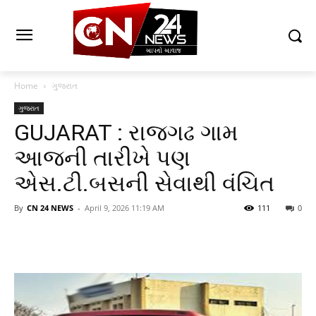
Home
ગુજરાત
ગુજરાત
GUJARAT : રાજગઢ ગામ
આજની તારીખે પણ
એસ.ટી.બસની સેવાથી વંચિત
By
CN 24 NEWS
-
April 9, 2026 11:19 AM
111
0