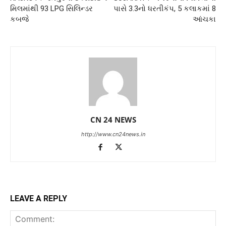
મિલમાંથી 93 LPG સિલિન્ડર
પાસે 3.3નો ધરતીકંપ, 5 કલાકમાં 8
કબજે
આંચકા
CN 24 NEWS
http://www.cn24news.in
LEAVE A REPLY