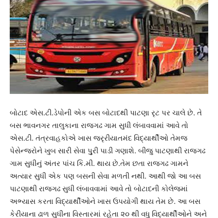
બોટાદ એસ.ટી.ડેપોની એક બસ બોટાદથી પાટણા રૃટ પર ચાલે છે. તે
બસ ભાવનગર તાલુકાના રાજગઢ ગામ સુધી લંબાવવામાં આવે તો
એસ.ટી. તંત્રવાહકોએ ખાસ જરૃરીયાતમંદ વિદ્યાર્થીઓ તેમજ
પેસેન્જરોને ખુબ સારી સેવા પુુરી પાડી ગણાશે. બીજુ પાટણાથી રાજગઢ
ગામ સુધીનું અંતર પાંચ કિ.મી. થાય છે.તેમ છતા રાજગઢ ગામને
અત્યાર સુધી એક પણ બસની સેવા મળતી નથી. આથી જો આ બસ
પાટણાથી રાજગઢ સુધી લંબાવવામાં આવે તો બોટાદની કોલેજમાં
અભ્યાસ કરતા વિદ્યાર્થીઓને ખાસ ઉપયોગી થાય તેમ છે. આ બસ
કેરીયાના ઢાળ સુધીના વિસ્તારમાં રહેતા ૨૦ થી વધુ વિદ્યાર્થીઓને અને