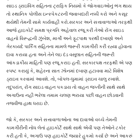
સાઇડ ડ્રાઇવિંગ સહિતના ટ્રાફિક નિયમો કે જોગવાઇઓનું ભંગ થાય
તો સ્થાનિક પોલીસ ઇન્સ્પેકટરની જવાબદારી નક્કી કરો અને કસૂર
થયેથી તેમની સામે કાર્યવાહી કરો.સરકાર અને સત્તાવાળાઓ તરફથી
આજે હાઇકોર્ટ સમક્ષ પ્રગતિ અહેવાલ રજૂ કરી તેઓ રોંગ સાઇડ
વાહનો વિરૂદ્ધની ઝુંબેશ, માર્ગો અને ફૂટપાથ પરથી દબાણો અને
ગેરકાયદે પાર્કિંગ સહિતના મામલે જરૂરી કામગીરી કરી રહ્યા હોવાના
દાવા કરાયા હતા અને તેને લઇ દંડ વસૂલાત સહિતની જરૂરી
આંકડાકીય માહિતી પણ રજૂ કરાઇ હતી. સરકારપક્ષ તરફથી એ પણ
સ્પષ્ટ કરાયું કે, શહેરના સાત ઝોનમાં દબાણ હટાવવા માટે વિશેષ
ડ્રાઇવ કરવામાં આવશે. તો, બોપલ-ધુમામાં ડ્રાઇવ ચાલુ રખાશે.
તદુપરાંત, રોંગ સાઇડ વાહન પકડાય તો વાહન જપ્તીની સાથે સાથે
અગાઉના નહી ભરેલા તમામ ચલણ ભરાયા પછી વાહન છોડવાની
તજવીજ હાથ ધરાઇ છે.
જો કે, સરકાર અને સત્તાવાળાઓના આ દાવાઓ વચ્ચે તેમની
કામગીરીની નોધ લેતાં હાઇકોર્ટે સાથે સાથે એવી પણ તેઓને ટકોર
કરી હતી કે, અગાઉ પણ હાઇકોર્ટે જયારે હુકમો કર્યા છે અને આકરું