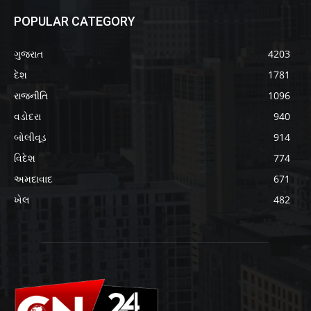
POPULAR CATEGORY
ગુજરાત
4203
દેશ
1781
રાજનીતિ
1096
વડોદરા
940
બોલીવૂડ
914
વિદેશ
774
અમદાવાદ
671
ખેલ
482