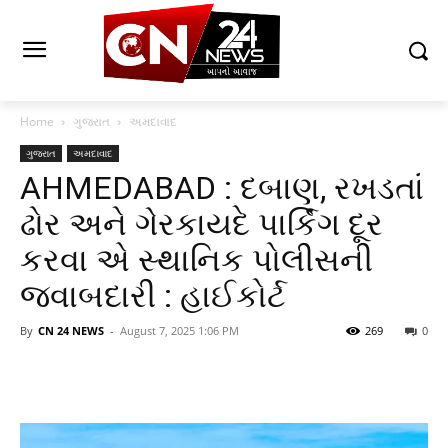
Home
ગુજરાત
અમદાવાદ
ગુજરાત
અમદાવાદ
AHMEDABAD : દબાણ, રખડતાં
ઢોર અને ગેરકાયદે પાર્કિંગ દૂર
કરવા એ સ્થાનિક પોલીસની
જવાબદારી : હાઈકોર્ટ
By
CN 24 NEWS
-
August 7, 2025 1:06 PM
269
0