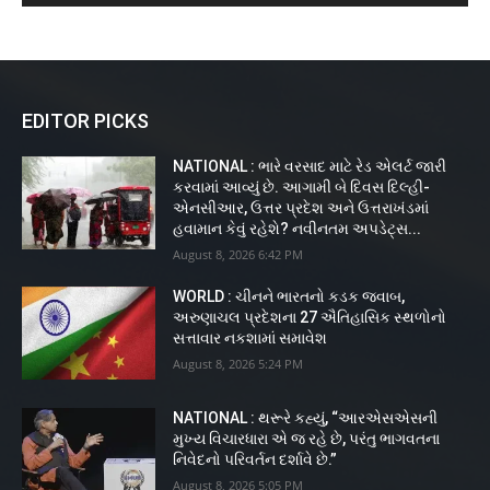
EDITOR PICKS
NATIONAL : ભારે વરસાદ માટે રેડ એલર્ટ જારી
કરવામાં આવ્યું છે. આગામી બે દિવસ દિલ્હી-
એનસીઆર, ઉત્તર પ્રદેશ અને ઉત્તરાખંડમાં
હવામાન કેવું રહેશે? નવીનતમ અપડેટ્સ...
August 8, 2026 6:42 PM
WORLD : ચીનને ભારતનો કડક જવાબ,
અરુણાચલ પ્રદેશના 27 ઐતિહાસિક સ્થળોનો
સત્તાવાર નકશામાં સમાવેશ
August 8, 2026 5:24 PM
NATIONAL : થરૂરે કહ્યું, “આરએસએસની
મુખ્ય વિચારધારા એ જ રહે છે, પરંતુ ભાગવતના
નિવેદનો પરિવર્તન દર્શાવે છે.”
August 8, 2026 5:05 PM