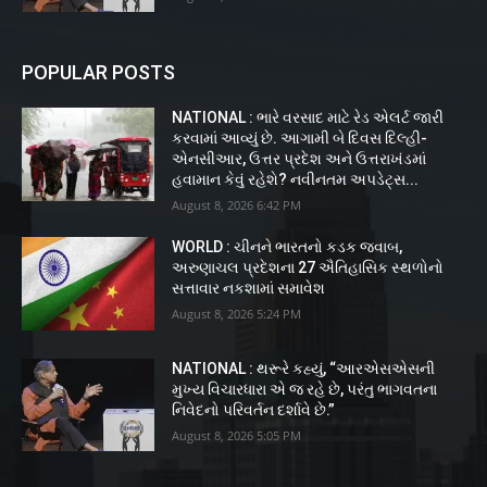
POPULAR POSTS
NATIONAL : ભારે વરસાદ માટે રેડ એલર્ટ જારી
કરવામાં આવ્યું છે. આગામી બે દિવસ દિલ્હી-
એનસીઆર, ઉત્તર પ્રદેશ અને ઉત્તરાખંડમાં
હવામાન કેવું રહેશે? નવીનતમ અપડેટ્સ...
August 8, 2026 6:42 PM
WORLD : ચીનને ભારતનો કડક જવાબ,
અરુણાચલ પ્રદેશના 27 ઐતિહાસિક સ્થળોનો
સત્તાવાર નકશામાં સમાવેશ
August 8, 2026 5:24 PM
NATIONAL : થરૂરે કહ્યું, “આરએસએસની
મુખ્ય વિચારધારા એ જ રહે છે, પરંતુ ભાગવતના
નિવેદનો પરિવર્તન દર્શાવે છે.”
August 8, 2026 5:05 PM