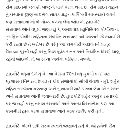
રોંગ સાઇડમાં જમણી બાજુએ પાર્ક કરતા થયા છે, રોંગ સાઇડ વાહન
હંકારવાના દૂષણ બાદ રોંગ સાઇડ વાહન પાર્કિગની સમસ્યાને લઇને
પણ સત્તાવાળાઓએ યોગ્ય પગલાં લેવા જોઇએ. હાઇકોર્ટે
સત્તાવાળાઓને વધુમાં જણાવ્યું કે,અમદાવાદ મ્યુનિસિપલ કોર્પોરેશન,
ટ્રાફિક પોલીસ સહિતના સંબંધિત સત્તાવાળાઓ અત્યારે જે કામગીરી
કરી રહ્યા છે તે બરોબર છે પરંતુ આ કામગીરી અદાલતને માત્ર
દેખાડવા પૂરતી નહી પરંતુ નિષ્ઠાપૂર્વક સતત અને નિયમિત ધોરણે ચાલુ
રહેવી જોઇએ, તો જ સાચા અર્થમાં પરિણામ મળશે.
હાઇકોર્ટે વધુમાં ઉમેર્યું કે, આ કેસમાં 70થી વધુ હુકમો બાદ પણ
પ્રશાસન નિંભરતા દેખાડે તે કોઇ સંજોગોમાં સાંખી લેવાશે નહી. શહેર
સહિત રાજ્યના કલ્યાણ અને સુખાકારી માટે પગલાં લેવા એ સરકાર
અને સત્તાવાળાઓની જવાબદારી છે. હાઇકોર્ટે શહેર અમુક રસ્તાઓ
પર જ નહી પરંતુ તમામ રસ્તાઓ અને અન્ય વિસ્તારોમાં પણ આ
કામગીરી હાથ ધરવા સત્તાવાળાઓને કડક તાકીદ કરી હતી.
હાઇકોર્ટે એટલે સુધી સરકારપક્ષને જણાવ્યું હતું કે, જો હવેથી રોંગ