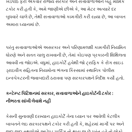
ખંડપીઠે ફરી એકવાર રાજ્ય સરકાર અને સત્તાવાળાઓને બહુ માર્મિક
ટકોર કરી હતી કે, અમે જાણીએ છીએ કે, આ મેટર અત્યારે દર
બુધવારે ચાલે છે, તેથી સત્તાવાળાઓ કામગીરી કરી રહ્યા છે, આ બાબત
અમારા ઘ્યાનમાં છે.
પરંતુ સત્તાવાળાઓએ અસરકાર અને પરિણામલક્ષી કામગીરી નિયમિત
ધોરણે અને સતત ચાલુ રાખવાની છે, તેમાં કોઇપણ પ્રકારની શિથિલતા
આવવી ના જોઇએ. વધુમાં, હાઇકોર્ટે હવેથી જો ટ્રાફિક કે રોંગ સાઇડ
ડ્રાઇવીંગ સહિતના નિયમોના ભંગના કિસ્સામાં સ્થાનિક પોલીસ
ઇન્સ્પેકટરની જવાબદારી ઠરાવવા પણ સરકારપક્ષને નિર્દેશ કર્યો હતો.
કન્ટેમ્પ્ટ પિટિશનમાં સરકાર, સત્તાવાળાઓને હાઇકોર્ટની ટકોર :
નીંભરતા સાંખી લેવાશે નહીં
કેસની સુનાવણી દરમ્યાન હાઇકોર્ટે તેના ઘ્યાન પર આવેલી કેટલીક
બાબતને લઇ સરકારપક્ષને ટકોર કરી હતી કે, શહેરમાં માર્ગો પર અને
જુદા જુદા સ્થળોએ આડેધડ પાર્કિગ તો થાય જ છે પરંતુ હવે તો લોકો