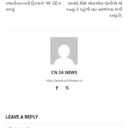
રજનીકાન્તની ફિલ્મને ‘એ’ રેટિંગ
સંબંધો વિશે એમએસ ધોનીએ જે
મળ્યું
કહ્યું તે પહેલી વાર સાંભળવા મળી
રહ્યું છે,
CN 24 NEWS
http://www.cn24news.in
LEAVE A REPLY