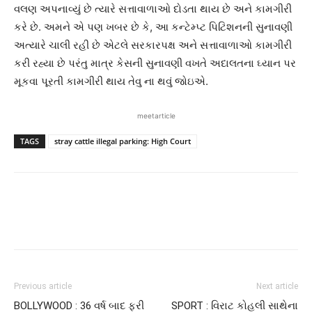
વલણ અપનાવ્યું છે ત્યારે સત્તાવાળાઓ દોડતા થાય છે અને કામગીરી
કરે છે. અમને એ પણ ખબર છે કે, આ કન્ટેમ્પ્ટ પિટિશનની સુનાવણી
અત્યારે ચાલી રહી છે એટલે સરકારપક્ષ અને સત્તાવાળાઓ કામગીરી
કરી રહ્યા છે પરંતુ માત્ર કેસની સુનાવણી વખતે અદાલતના ઘ્યાન પર
મૂકવા પૂરતી કામગીરી થાય તેવુ ના થવું જોઇએ.
meetarticle
TAGS
stray cattle illegal parking: High Court
Previous article
Next article
BOLLYWOOD : 36 વર્ષ બાદ ફરી
SPORT : વિરાટ કોહલી સાથેના