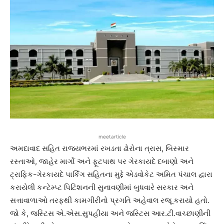
meetarticle
અમદાવાદ સહિત રાજ્યભરમાં રખડતા ઢોરોના ત્રાસ, બિસ્માર
રસ્તાઓ, જાહેર માર્ગો અને ફૂટપાથ પર ગેરકાયદે દબાણો અને
ટ્રાફિક-ગેરકાયદે પાર્કિંગ સહિતના મુદ્દે એડવોકેટ અમિત પંચાલ દ્વારા
કરાયેલી કન્ટેમ્પ્ટ પિટિશનની સુનાવણીમાં બુધવારે સરકાર અને
સત્તાવાળાઓ તરફથી કામગીરીનો પ્રગતિ અહેવાલ રજૂ કરાયો હતો.
જો કે, જસ્ટિસ એ.એસ.સુપહીયા અને જસ્ટિસ આર.ટી.વાચ્છાણીની