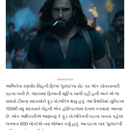
meetarticle
અભિનેતા રણવીર સિંહની ફિલ્મ ‘ધુરંધર’ના સેટ પર એક ચોંકાવનારી
ઘટના બની છે. લદાખમાં ફિલ્મની શૂટિંગ ચાલી રહી હતી અને એ જ
સમયે ટીમના સદસ્યોને ફૂડ પોઝનિંગ થયુ હતું .આ સ્થિતિમાં યુનિટના
100થી વધુ સદસ્યને લેહની એક હોસ્પિટલમાં દાખલ કરવામાં આવ્યા
છે. એક અધિકારીએ જણાવ્યું કે ફૂડ પોઝનિંગની ઘટના બનતા પહેલાં
લગભગ 600 લોકોએ ત્યાં ભોજન કર્યું હતું. આ ઘટના બાદ ‘ધુરંધર’ની