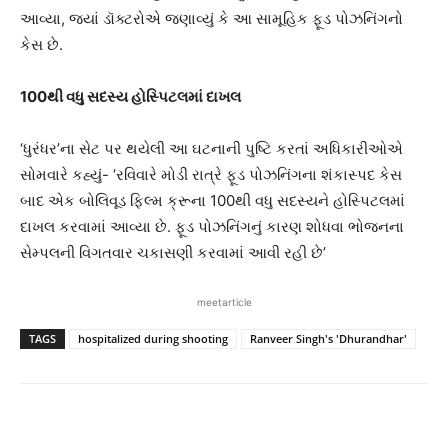
આવ્યા, જ્યાં ડૉક્ટરોએ જણાવ્યું કે આ સામૂહિક ફૂડ પોઝનિંગનો
કેસ છે.
100થી વધુ સદસ્ય હોસ્પિટલમાં દાખલ
‘ધુરંધર’ના સેટ પર થયેલી આ ઘટનાની પુષ્ટિ કરતાં અધિકારીઓએ
સોમવારે કહ્યું- ‘રવિવારે મોડી રાત્રે ફૂડ પોઝનિંગના શંકાસ્પદ કેસ
બાદ એક બોલિવૂડ ફિલ્મ ક્રૂના 100થી વધુ સદસ્યને હોસ્પિટલમાં
દાખલ કરવામાં આવ્યા છે. ફૂડ પોઝનિંગનું કારણ શોધવા ભોજનના
સેમ્પલની વિગતવાર ચકાસણી કરવામાં આવી રહી છે’
meetarticle
TAGS
hospitalized during shooting
Ranveer Singh's 'Dhurandhar'