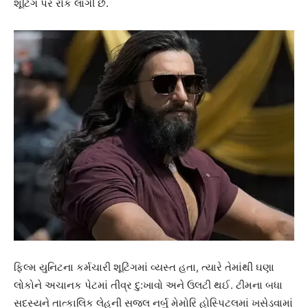
શૂટિંગ પર રોક લાગી છે.
ફિલ્મ યુનિટના કર્મચારી શૂટિંગમાં વ્યસ્ત હતા, ત્યારે તેમાંથી ઘણા
લોકોને અચાનક પેટમાં તીવ્ર દુ:ખાવો અને ઉલટી થઈ. ટીમના બધા
સદસ્યને તાત્કાલિક લેહની સજલ નર્બુ મેમોરિ હોસ્પિટલમાં ખસેડવામાં