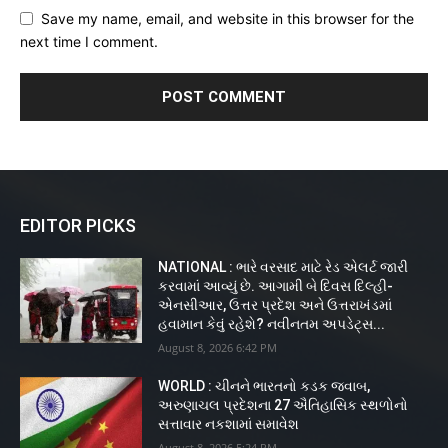
Save my name, email, and website in this browser for the
next time I comment.
EDITOR PICKS
NATIONAL : ભારે વરસાદ માટે રેડ એલર્ટ જારી
કરવામાં આવ્યું છે. આગામી બે દિવસ દિલ્હી-
એનસીઆર, ઉત્તર પ્રદેશ અને ઉત્તરાખંડમાં
હવામાન કેવું રહેશે? નવીનતમ અપડેટ્સ...
August 8, 2026 6:42 PM
WORLD : ચીનને ભારતનો કડક જવાબ,
અરુણાચલ પ્રદેશના 27 ઐતિહાસિક સ્થળોનો
સત્તાવાર નકશામાં સમાવેશ
August 8, 2026 5:24 PM