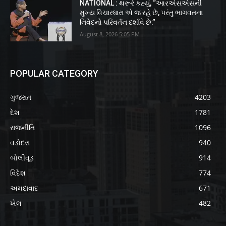
NATIONAL : થરૂરે કહ્યું, “આરએસએસની
મુખ્ય વિચારધારા એ જ રહે છે, પરંતુ ભાગવતના
નિવેદનો પરિવર્તન દર્શાવે છે.”
August 8, 2026 5:05 PM
POPULAR CATEGORY
ગુજરાત
4203
દેશ
1781
રાજનીતિ
1096
વડોદરા
940
બોલીવૂડ
914
વિદેશ
774
અમદાવાદ
671
ખેલ
482