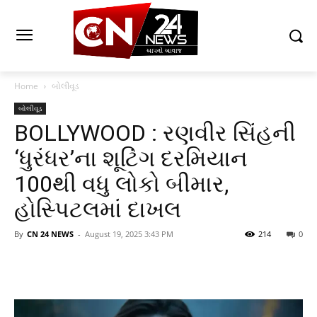
Home
બોલીવૂડ
બોલીવૂડ
BOLLYWOOD : રણવીર સિંહની
‘ધુરંધર’ના શૂટિંગ દરમિયાન
100થી વધુ લોકો બીમાર,
હોસ્પિટલમાં દાખલ
By
CN 24 NEWS
-
August 19, 2025 3:43 PM
214
0