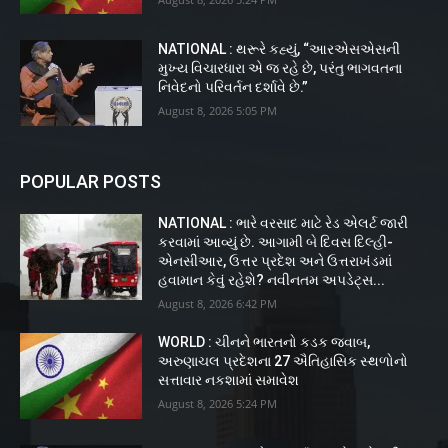
NATIONAL : થરૂરે કહ્યું, “આરએસએસની
મુખ્ય વિચારધારા એ જ રહે છે, પરંતુ ભાગવતના
નિવેદનો પરિવર્તન દર્શાવે છે.”
August 8, 2026 5:05 PM
POPULAR POSTS
NATIONAL : ભારે વરસાદ માટે રેડ એલર્ટ જારી
કરવામાં આવ્યું છે. આગામી બે દિવસ દિલ્હી-
એનસીઆર, ઉત્તર પ્રદેશ અને ઉત્તરાખંડમાં
હવામાન કેવું રહેશે? નવીનતમ અપડેટ્સ...
August 8, 2026 6:42 PM
WORLD : ચીનને ભારતનો કડક જવાબ,
અરુણાચલ પ્રદેશના 27 ઐતિહાસિક સ્થળોનો
સત્તાવાર નકશામાં સમાવેશ
August 8, 2026 5:24 PM