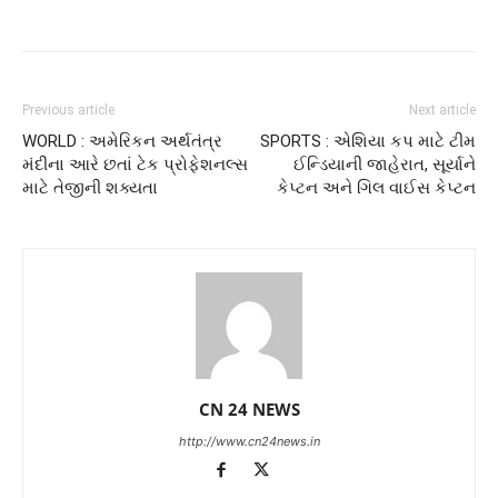
Previous article
Next article
WORLD : અમેરિકન અર્થતંત્ર
SPORTS : એશિયા કપ માટે ટીમ
મંદીના આરે છતાં ટેક પ્રોફેશનલ્સ
ઈન્ડિયાની જાહેરાત, સૂર્યાને
માટે તેજીની શક્યતા
કેપ્ટન અને ગિલ વાઈસ કેપ્ટન
CN 24 NEWS
http://www.cn24news.in