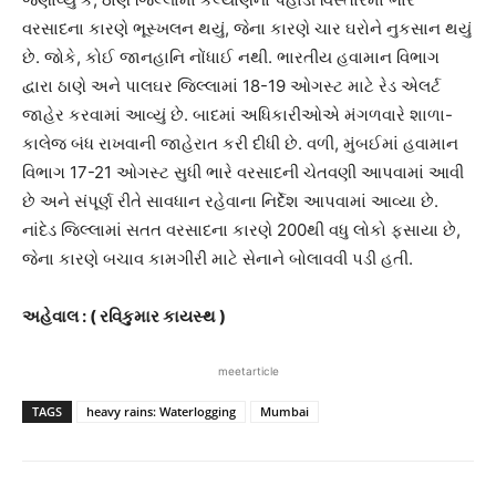
વરસાદના કારણે ભૂસ્ખલન થયું, જેના કારણે ચાર ઘરોને નુકસાન થયું
છે. જોકે, કોઈ જાનહાનિ નોંધાઈ નથી. ભારતીય હવામાન વિભાગ
દ્વારા ઠાણે અને પાલઘર જિલ્લામાં 18-19 ઓગસ્ટ માટે રેડ એલર્ટ
જાહેર કરવામાં આવ્યું છે. બાદમાં અધિકારીઓએ મંગળવારે શાળા-
કાલેજ બંધ રાખવાની જાહેરાત કરી દીધી છે. વળી, મુંબઈમાં હવામાન
વિભાગ 17-21 ઓગસ્ટ સુધી ભારે વરસાદની ચેતવણી આપવામાં આવી
છે અને સંપૂર્ણ રીતે સાવધાન રહેવાના નિર્દેશ આપવામાં આવ્યા છે.
નાંદેડ જિલ્લામાં સતત વરસાદના કારણે 200થી વધુ લોકો ફસાયા છે,
જેના કારણે બચાવ કામગીરી માટે સેનાને બોલાવવી પડી હતી.
અહેવાલ : ( રવિકુમાર કાયસ્થ )
meetarticle
TAGS
heavy rains: Waterlogging
Mumbai