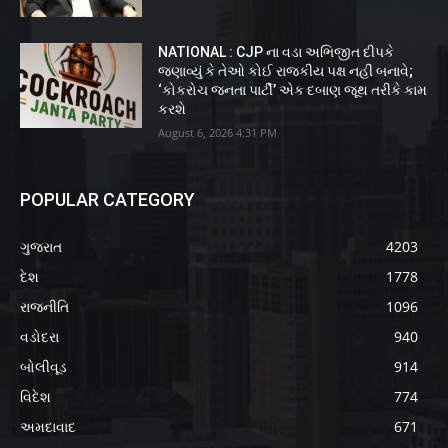
NATIONAL : CJP ના વડા અભિજીત દીપકે
જણાવ્યું કે તેઓ કોઈ રાજકીય પક્ષ નહીં બનાવે;
‘કોકરોચ જનતા પાર્ટી’ એક દબાણ જૂથ તરીકે કામ
કરશે
August 6, 2026 4:31 PM
POPULAR CATEGORY
ગુજરાત
4203
દેશ
1778
રાજનીતિ
1096
વડોદરા
940
બોલીવૂડ
914
વિદેશ
774
અમદાવાદ
671