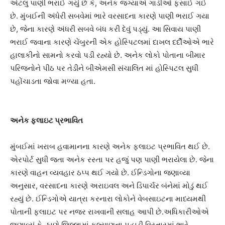
એટલું પાણી ભરાઈ ગયું છે કે, અનેક જગ્યાએ ગાડીઓ ફસાઈ ગઈ
છે. મુંબઈની અંધેરી સબવેમાં ભારે વરસાદના કારણે પાણી ભરાઈ ગયા
છે, જેના કારણે અંધરી સબવે બંધ કરી દેવું પડ્યું. આ સિવાય પાણી
ભરાઈ જવાના કારણે ચેંબુરની એક હોસ્પિટલમાં દાખલ દર્દીઓએ ભારે
હાલાકીનો સામનો કરવો પડી રહ્યો છે. અનેક લોકો પોતાના બીમાર
પરિજનોને પીઠ પર તેડીને બીએમસી સંચાલિત માં હોસ્પિટલ સુધી
પહોંચાડતા જોવા મળ્યા હતા.
અનેક ફ્લાઇટ પ્રભાવિત
મુંબઈમાં ખરાબ હવામાનના કારણે અનેક ફ્લાઇટ પ્રભાવિત થઈ છે.
એરપોર્ટ સુધી જતા અનેક રસ્તા પર હજું પણ પાણી ભરાયેલા છે. જેના
કારણે વાહન વ્યવહાર ઠપ્પ થઈ ગયો છે. ઈન્ડિગોના જણાવ્યા
અનુસાર, વરસાદના કારણે અરાઇવલ અને ડિપાર્ચર બંનેમાં મોડું થઈ
રહ્યું છે. ઈન્ડિગોએ યાત્રા કરનારા લોકોને વેબસાઇટના માધ્યમથી
પોતાની ફ્લાઇટ પર નજર રાખવાની સલાહ આપી છે.અધિકારીઓએ
જણાવ્યું કે, ઠાણે જિલ્લામાં કલ્યાણના પહાડી વિસ્તારમાં ભારે