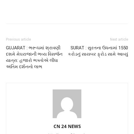
Previous article
Next article
GUJARAT : ભરૂચમાં શ્રાવણી
SURAT : સુરતના ઉધનામાં 1550
દશમે મેઘરાજાની ભવ્ય વિસર્જન
કરોડનું સાયબર ફ્રોડ સામે આવ્યું
યાત્રા: હજારો ભક્તોએ લીધા
અંતિમ દર્શનનો લાભ
CN 24 NEWS