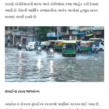
કારણે કોર્પોરેશનની શાળા અને કોલેજોમાં રજા જાહેર કરી દેવામાં
આવી છે. દેશની આર્થિક રાજધાનીના અનેક ભાગોમાં હજુય સતત
વરસાદ વરસી રહ્યો છે.
મંબઈના રસ્તા જળમગ્ન
ક્યારેય ન રોકાતા મુંબઈના રસ્તાઓ પાણીમાં ગરકાવ થઈ ગયા છે,