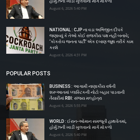
હોર્મુઝની ખાડી ખુલવાનો માર્ગ મોકળો
August 6, 2026 5:40 PM
NATIONAL : CJP ના વડા અભિજીત દીપકે
જણાવ્યું કે તેઓ કોઈ રાજકીય પક્ષ નહીં બનાવે;
‘કોકરોચ જનતા પાર્ટી’ એક દબાણ જૂથ તરીકે કામ
કરશે
August 6, 2026 4:31 PM
POPULAR POSTS
BUSINESS : આગામી નાણાકીય વર્ષની
શરૂઆતમાં પ્લાસ્ટિકની નોટો બહાર પાડવાની
તૈયારીમાં RBI: સંજય મલ્હોત્રા
August 6, 2026 5:55 PM
WORLD : ઈરાન-ઓમાન સમજૂતી હાથવેંતમાં,
હોર્મુઝની ખાડી ખુલવાનો માર્ગ મોકળો
August 6, 2026 5:40 PM