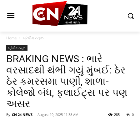
Home
બ્રેકીંગ ન્યૂઝ
બ્રેકીંગ ન્યૂઝ
BRAKING NEWS : ભારે
વરસાદથી થંભી ગયું મુંબઈ: ઠેર
ઠેર કમરસમા પાણી, શાળા-
કોલેજો બંધ, ફ્લાઈટ્સ પર પણ
અસર
By
CN 24 NEWS
-
August 19, 2025 11:38 AM
285
0