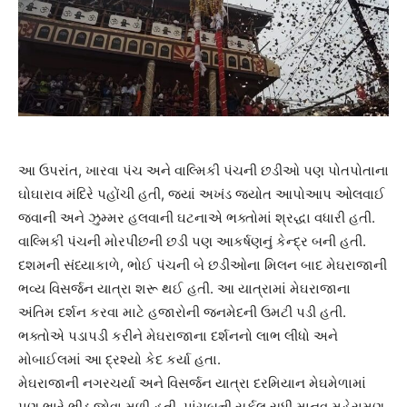
આ ઉપરાંત, ખારવા પંચ અને વાલ્મિકી પંચની છડીઓ પણ પોતપોતાના
ઘોઘારાવ મંદિરે પહોંચી હતી, જ્યાં અખંડ જ્યોત આપોઆપ ઓલવાઈ
જવાની અને ઝુમ્મર હલવાની ઘટનાએ ભક્તોમાં શ્રદ્ધા વધારી હતી.
વાલ્મિકી પંચની મોરપીંછની છડી પણ આકર્ષણનું કેન્દ્ર બની હતી.
દશમની સંધ્યાકાળે, ભોઈ પંચની બે છડીઓના મિલન બાદ મેઘરાજાની
ભવ્ય વિસર્જન યાત્રા શરૂ થઈ હતી. આ યાત્રામાં મેઘરાજાના
અંતિમ દર્શન કરવા માટે હજારોની જનમેદની ઉમટી પડી હતી.
ભક્તોએ પડાપડી કરીને મેઘરાજાના દર્શનનો લાભ લીધો અને
મોબાઈલમાં આ દ્રશ્યો કેદ કર્યા હતા.
મેઘરાજાની નગરચર્યા અને વિસર્જન યાત્રા દરમિયાન મેઘમેળામાં
પણ ભારે ભીડ જોવા મળી હતી. પાંચબત્તી સર્કલ સુધી માનવ મહેરામણ