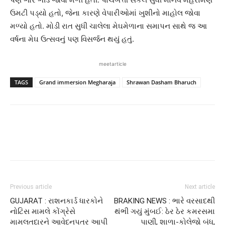
ઉમટી પડ્યો હતો, જેના કારણે વેપારીઓમાં ખુશીનો માહોલ જોવા
મળ્યો હતો. મોડી રાત સુધી ચાલેલા મેઘમેળાના સમાપન સાથે જ આ
વર્ષના મેઘ ઉત્સવનું પણ વિસર્જન થયું હતું.
meetarticle
TAGS
Grand immersion Megharaja
Shrawan Dasham Bharuch
Previous article
Next article
GUJARAT : રાશનકાર્ડ ધારકોને
BRAKING NEWS : ભારે વરસાદથી
નોટિસ મામલે કોંગ્રેસે
થંભી ગયું મુંબઈ: ઠેર ઠેર કમરસમા
મામલતદારને આવેદનપત્ર આપી
પાણી, શાળા-કોલેજો બંધ,