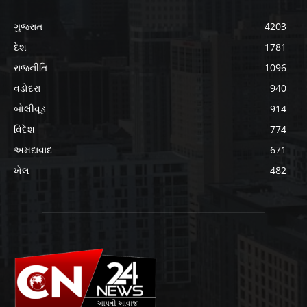
ગુજરાત
4203
દેશ
1781
રાજનીતિ
1096
વડોદરા
940
બોલીવૂડ
914
વિદેશ
774
અમદાવાદ
671
ખેલ
482