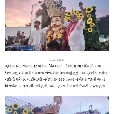
meetarticle
ગુજરાતમાં એકમાત્ર ભરૂચ જિલ્લામાં યોજાતા ચાર દિવસીય મેઘ
ઉત્સવનું શ્રાવણી દશમના રોજ સમાપન થયું હતું. આ પ્રસંગે, નર્મદા
નદીની પવિત્ર માટીમાંથી બનેલા ઇન્દ્રદેવ સ્વરૂપ મેઘરાજાની ભવ્ય
વિસર્જન યાત્રા નીકળી હતી, જેમાં હજારો ભક્તો ઉમટી પડ્યા હતા.