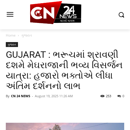
Home
ગુજરાત
ગુજરાત
GUJARAT : ભરૂચમાં શ્રાવણી
દશમે મેઘરાજાની ભવ્ય વિસર્જન
યાત્રા: હજારો ભક્તોએ લીધા
અંતિમ દર્શનનો લાભ
By
CN 24 NEWS
-
August 19, 2025 11:26 AM
253
0