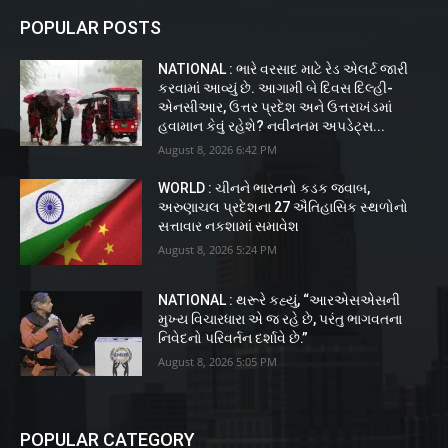
POPULAR POSTS
NATIONAL : ભારે વરસાદ માટે રેડ એલર્ટ જારી
કરવામાં આવ્યું છે. આગામી બે દિવસ દિલ્હી-
એનસીઆર, ઉત્તર પ્રદેશ અને ઉત્તરાખંડમાં
હવામાન કેવું રહેશે? નવીનતમ અપડેટ્સ...
August 8, 2026 6:42 PM
WORLD : ચીનને ભારતનો કડક જવાબ,
અરુણાચલ પ્રદેશના 27 ઐતિહાસિક સ્થળોનો
સત્તાવાર નકશામાં સમાવેશ
August 8, 2026 5:24 PM
NATIONAL : થરૂરે કહ્યું, “આરએસએસની
મુખ્ય વિચારધારા એ જ રહે છે, પરંતુ ભાગવતના
નિવેદનો પરિવર્તન દર્શાવે છે.”
August 8, 2026 5:05 PM
POPULAR CATEGORY