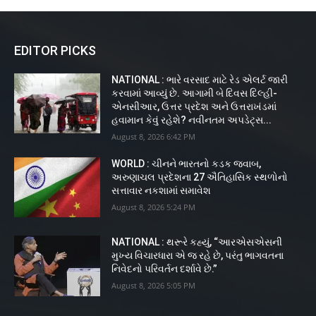
EDITOR PICKS
NATIONAL : ભારે વરસાદ માટે રેડ એલર્ટ જારી
કરવામાં આવ્યું છે. આગામી બે દિવસ દિલ્હી-
એનસીઆર, ઉત્તર પ્રદેશ અને ઉત્તરાખંડમાં
હવામાન કેવું રહેશે? નવીનતમ અપડેટ્સ...
August 8, 2026 6:42 PM
WORLD : ચીનને ભારતનો કડક જવાબ,
અરુણાચલ પ્રદેશના 27 ઐતિહાસિક સ્થળોનો
સત્તાવાર નકશામાં સમાવેશ
August 8, 2026 5:24 PM
NATIONAL : થરૂરે કહ્યું, “આરએસએસની
મુખ્ય વિચારધારા એ જ રહે છે, પરંતુ ભાગવતના
નિવેદનો પરિવર્તન દર્શાવે છે.”
August 8, 2026 5:05 PM