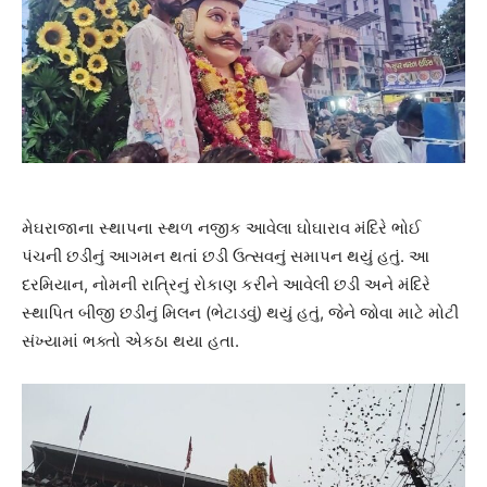
મેઘરાજાના સ્થાપના સ્થળ નજીક આવેલા ઘોઘારાવ મંદિરે ભોઈ
પંચની છડીનું આગમન થતાં છડી ઉત્સવનું સમાપન થયું હતું. આ
દરમિયાન, નોમની રાત્રિનું રોકાણ કરીને આવેલી છડી અને મંદિરે
સ્થાપિત બીજી છડીનું મિલન (ભેટાડવું) થયું હતું, જેને જોવા માટે મોટી
સંખ્યામાં ભક્તો એકઠા થયા હતા.