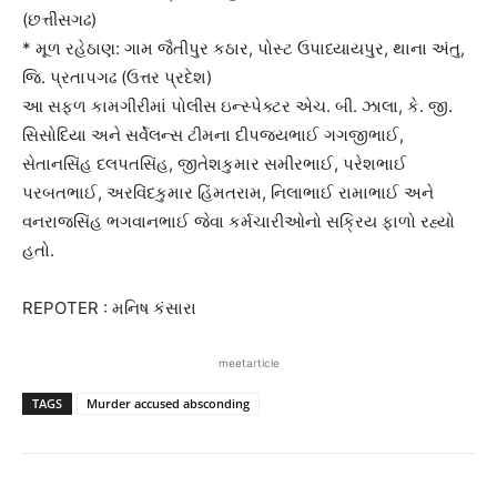
(છત્તીસગઢ)
* મૂળ રહેઠાણ: ગામ જૈતીપુર કઠાર, પોસ્ટ ઉપાધ્યાયપુર, થાના અંતુ,
જિ. પ્રતાપગઢ (ઉત્તર પ્રદેશ)
આ સફળ કામગીરીમાં પોલીસ ઇન્સ્પેક્ટર એચ. બી. ઝાલા, કે. જી.
સિસોદિયા અને સર્વેલન્સ ટીમના દીપજયભાઈ ગગજીભાઈ,
સેતાનસિંહ દલપતસિંહ, જીતેશકુમાર સમીરભાઈ, પરેશભાઈ
પરબતભાઈ, અરવિંદકુમાર હિંમતરામ, નિલાભાઈ રામાભાઈ અને
વનરાજસિંહ ભગવાનભાઈ જેવા કર્મચારીઓનો સક્રિય ફાળો રહ્યો
હતો.
REPOTER : મનિષ કંસારા
meetarticle
TAGS
Murder accused absconding