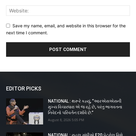
Save my name, email, and website in this browser for the
next time I comment.
EDITOR PICKS
NATIONAL : થરૂરે કહ્યું, “આરએસએસની
મુખ્ય વિચારધારા એ જ રહે છે, પરંતુ ભાગવતના
નિવેદનો પરિવર્તન દર્શાવે છે.”
August 8, 2026 5:05 PM
NATIONAL : રાહુલ ગાંધીએ E20 પેટ્રોલ વિશે