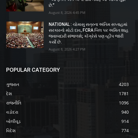
છે.”
August 8, 2026 4:45 PM
NATIONAL : ચોમાસુ સત્રના અંતિમ સપ્તાહમાં
સરકારનો મોટો દાવ, FCRA બિલ પર અમિત શાહ
જવાબદારી સંભાળશે; કોંગ્રેસે પણ વ્હીપ જારી
કર્યો છે.
August 8, 2026 4:27 PM
POPULAR CATEGORY
ગુજરાત
4203
દેશ
1781
રાજનીતિ
1096
વડોદરા
940
બોલીવૂડ
914
વિદેશ
774