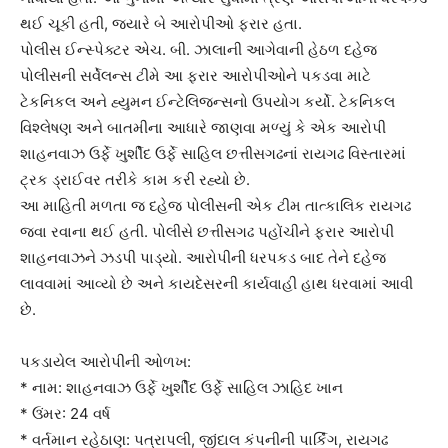
થઈ ચૂકી હતી, જ્યારે બે આરોપીઓ ફરાર હતા.
પોલીસ ઈન્સ્પેક્ટર એચ. બી. ઝાલાની આગેવાની હેઠળ દહેજ
પોલીસની સર્વેલન્સ ટીમે આ ફરાર આરોપીઓને પકડવા માટે
ટેકનિકલ અને હ્યુમન ઈન્ટેલિજન્સનો ઉપયોગ કર્યો. ટેકનિકલ
વિશ્લેષણ અને બાતમીના આધારે જાણવા મળ્યું કે એક આરોપી
શાહનવાઝ ઉર્ફે ખુર્શીદ ઉર્ફે સાહિલ છત્તીસગઢનાં રાયગઢ વિસ્તારમાં
ટ્રક ડ્રાઈવર તરીકે કામ કરી રહ્યો છે.
આ માહિતી મળતા જ દહેજ પોલીસની એક ટીમ તાત્કાલિક રાયગઢ
જવા રવાના થઈ હતી. પોલીસે છત્તીસગઢ પહોંચીને ફરાર આરોપી
શાહનવાઝને ઝડપી પાડ્યો. આરોપીની ધરપકડ બાદ તેને દહેજ
લાવવામાં આવ્યો છે અને કાયદેસરની કાર્યવાહી હાથ ધરવામાં આવી
છે.
પકડાયેલ આરોપીની ઓળખ:
* નામ: શાહનવાઝ ઉર્ફે ખુર્શીદ ઉર્ફે સાહિલ ઝાહિદ ખાન
* ઉંમર: 24 વર્ષ
* વર્તમાન રહેઠાણ: પત્રાપલી, જીંદાલ કંપનીની પાર્કિંગ, રાયગઢ