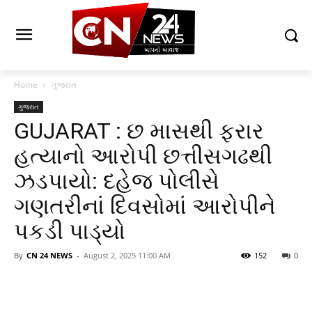
Home
ગુજરાત
ગુજરાત
GUJARAT : છ માસથી ફરાર
હત્યાનો આરોપી છત્તીસગઢથી
ઝડપાયો: દહેજ પોલીસે
ગણતરીનાં દિવસોમાં આરોપીને
પકડી પાડ્યો
By
CN 24 NEWS
-
August 2, 2025 11:00 AM
152
0