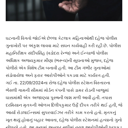
ઘટનાની વિગતો જોઈએ છેલ્લા કેટલાક મહિનાઓથી દહેજ પોલીસ
ગુનાખોરી પર અંકુશ લાવવા માટે સઘન કાર્યવાહી કરી રહી છે. પોલીસ
મહાનિરીક્ષક સંદીપસિંહ (વડોદરા રેન્જ) અને ઈન્ચાર્જ પોલીસ
અધિક્ષક અજયકુમાર મીણા (ભરૂચ)ની સૂચનાઓ મુજબ, દહેજ
પોલીસે એક વિશેષ ટીમ બનાવી હતી. આ ટીમ ગંભીર ગુનાઓમાં
સંડોવાયેલા અને ફરાર આરોપીઓને પકડવા માટે કાર્યરત હતી.
ગઈ તા. 22/09/2024ના રોજ દહેજ પોલીસ સ્ટેશન વિસ્તારના
ભેંસલી ગામની સીમમાં મોર્ડન કંપની પાસે ડામર રોડની બાજુમાં
ઘાસમાંથી એક અજાણ્યા પુરુષની લાશ મળી આવી હતી. તપાસ
દરમિયાન મૃતકની ઓળખ દિલીપકુમાર ઉર્ફે દીપક તરીકે થઈ હતી, જે
આર્યા રોડલાઈન્સમાં સુપરવાઈઝર તરીકે કામ કરતો હતો. મૃતકનું
ખૂન થયું હોવાનું બહાર આવતા, દહેજ પોલીસ સ્ટેશનમાં હત્યાનો ગુનો
નોંધાયો હતો. આ ગુનામાં અત્યાર સુધીમાં ત્રણ આરોપીઓની ધરપકડ