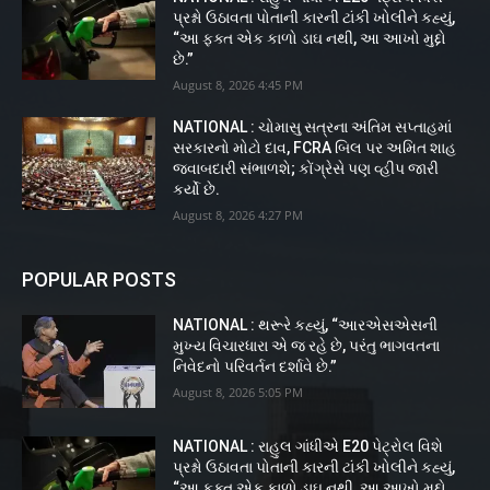
પ્રશ્નો ઉઠાવતા પોતાની કારની ટાંકી ખોલીને કહ્યું,
“આ ફક્ત એક કાળો ડાઘ નથી, આ આખો મુદ્દો
છે.”
August 8, 2026 4:45 PM
NATIONAL : ચોમાસુ સત્રના અંતિમ સપ્તાહમાં
સરકારનો મોટો દાવ, FCRA બિલ પર અમિત શાહ
જવાબદારી સંભાળશે; કોંગ્રેસે પણ વ્હીપ જારી
કર્યો છે.
August 8, 2026 4:27 PM
POPULAR POSTS
NATIONAL : થરૂરે કહ્યું, “આરએસએસની
મુખ્ય વિચારધારા એ જ રહે છે, પરંતુ ભાગવતના
નિવેદનો પરિવર્તન દર્શાવે છે.”
August 8, 2026 5:05 PM
NATIONAL : રાહુલ ગાંધીએ E20 પેટ્રોલ વિશે
પ્રશ્નો ઉઠાવતા પોતાની કારની ટાંકી ખોલીને કહ્યું,
“આ ફક્ત એક કાળો ડાઘ નથી, આ આખો મુદ્દો