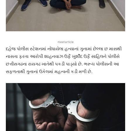
meetarticle
દહેજ પોલીસ સ્ટેશનમાં નોંધાયેલા હત્યાનાં ગુનામાં છેલ્લા છ માસથી
નાસતા ફરતા આરોપી શાહનવાઝ ઉર્ફે ખુર્શીદ ઉર્ફે સાહિલને પોલીસે
છત્તીસગઢના રાયગઢ ખાતેથી પકડી પાડ્યો છે. ભરૂચ પોલીસની આ
સફળતાથી ગુનાનાં ઉકેલમાં મહત્વની કડી મળી છે.