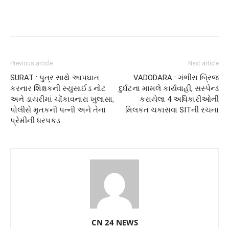
Previous article
Next article
SURAT : પુત્ર સાથે આપઘાત
VADODARA : ગંભીરા બ્રિજ
કરનાર શિક્ષકની સ્યુસાઈડ નોટ
દુર્ઘટના મામલે કાર્યવાહી, સસ્પેન્ડ
અને ડાયરીમાં ચોંકાવનારા ખુલાસા,
કરાયેલા 4 અધિકારીઓની
પોલીસે મૃતકની પત્ની અને તેના
મિલકત ચકાસવા SITની રચના
પ્રેમીની ધરપકડ
CN 24 NEWS