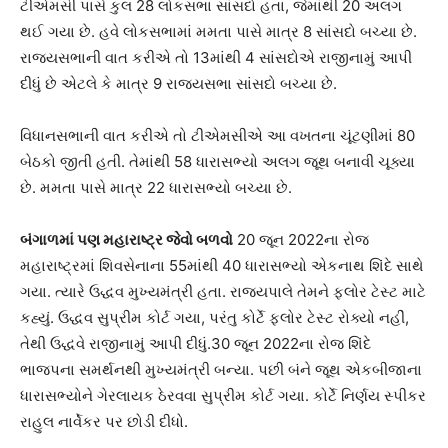
ટીએમસી પાસે કુલ 28 લોકસભા સાંસદો હતા, જેમાંથી 20 અલગ
થઈ ગયા છે. હવે લોકસભામાં મમતા પાસે માત્ર 8 સાંસદો બચ્યા છે.
રાજ્યસભાની વાત કરીએ તો 13માંથી 4 સાંસદોએ રાજીનામું આપી
દીધું છે એટલે કે માત્ર 9 રાજ્યસભા સાંસદો બચ્યા છે.
વિધાનસભાની વાત કરીએ તો ટીએમસીએ આ વખતના ચૂંટણીમાં 80
બેઠકો જીતી હતી. તેમાંથી 58 ધારાસભ્યો અલગ જૂથ બનાવી ચૂક્યા
છે. મમતા પાસે માત્ર 22 ધારાસભ્યો બચ્યા છે.
બંગાળમાં પણ મહારાષ્ટ્ર જેવો બળવો
20 જૂન 2022ના રોજ
મહારાષ્ટ્રમાં શિવસેનાના 55માંથી 40 ધારાસભ્યો એકનાથ શિંદે સાથે
ગયા. ત્યારે ઉદ્ધવ મુખ્યમંત્રી હતા. રાજ્યપાલે તેમને ફ્લોર ટેસ્ટ માટે
કહ્યું. ઉદ્ધવ સુપ્રીમ કોર્ટ ગયા, પરંતુ કોર્ટે ફ્લોર ટેસ્ટ રોક્યો નહીં,
તેથી ઉદ્ધવે રાજીનામું આપી દીધું.30 જૂન 2022ના રોજ શિંદે
ભાજપના સમર્થનથી મુખ્યમંત્રી બન્યા. પછી બંને જૂથ એકબીજાના
ધારાસભ્યોને ગેરલાયક ઠેરવવા સુપ્રીમ કોર્ટ ગયા. કોર્ટે નિર્ણય સ્પીકર
રાહુલ નાર્વેકર પર છોડી દીધો.