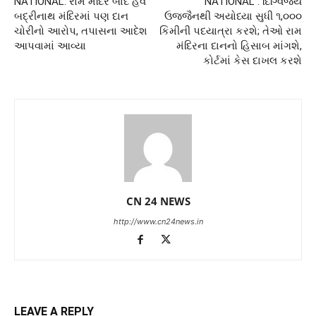
NATIONAL: રામ મંદિર બાદ હવે
NATIONAL : દિગ્વિજય
બદ્રીનાથ મંદિરમાં પણ દાન
ઉજ્જૈનથી અયોધ્યા સુધી ૧,૦૦૦
ચોરીનો આરોપ, તપાસના આદેશ
કિમીની પદયાત્રા કરશે; તેઓ રામ
આપવામાં આવ્યા
મંદિરના દાનનો હિસાબ માંગશે,
કોર્ટમાં કેસ દાખલ કરશે
CN 24 NEWS
http://www.cn24news.in
LEAVE A REPLY