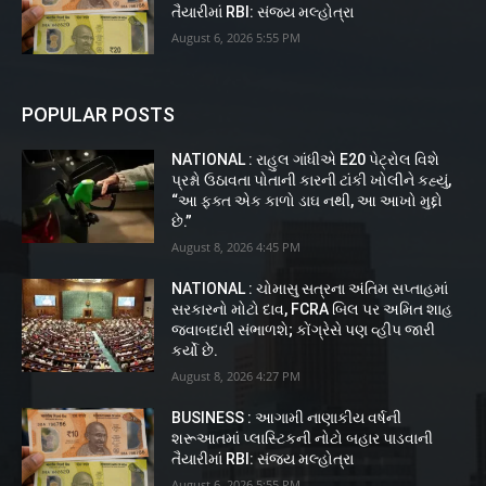
તૈયારીમાં RBI: સંજય મલ્હોત્રા
August 6, 2026 5:55 PM
POPULAR POSTS
NATIONAL : રાહુલ ગાંધીએ E20 પેટ્રોલ વિશે
પ્રશ્નો ઉઠાવતા પોતાની કારની ટાંકી ખોલીને કહ્યું,
“આ ફક્ત એક કાળો ડાઘ નથી, આ આખો મુદ્દો
છે.”
August 8, 2026 4:45 PM
NATIONAL : ચોમાસુ સત્રના અંતિમ સપ્તાહમાં
સરકારનો મોટો દાવ, FCRA બિલ પર અમિત શાહ
જવાબદારી સંભાળશે; કોંગ્રેસે પણ વ્હીપ જારી
કર્યો છે.
August 8, 2026 4:27 PM
BUSINESS : આગામી નાણાકીય વર્ષની
શરૂઆતમાં પ્લાસ્ટિકની નોટો બહાર પાડવાની
તૈયારીમાં RBI: સંજય મલ્હોત્રા
August 6, 2026 5:55 PM