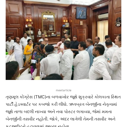
meetarticle
તૃણમૂલ કોંગ્રેસ (TMC)ના બળવાખોર જૂથે શુક્રવારે કોલકાતા સ્થિત
પાર્ટી હેડક્વાર્ટર પર કબજો કરી લીધો. ઋતબ્રત બેનર્જીના નેતૃત્વમાં
જૂથે તાળા બદલી નાખ્યા અને નવા પોસ્ટર લગાવ્યા, જેમાં મમતા
બેનર્જીની તસવીર નહોતી. જોકે, અંદર લાગેલી તેમની તસવીર અને
કટઆઉટને હટાવવામાં આવ્યા નહોતા.