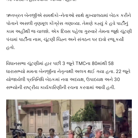
ઋતબ્રત બેનર્જીએ સમર્થકો-નેતાઓ સાથે મુખ્યાલયમાં બેઠક કરીને
પોતાને અસલી તૃણમૂલ કોંગ્રેસ ગણાવ્યા. તેમણે કહ્યું કે હવે પાર્ટીનું
કામ અહીંથી જ ચાલશે. એક દિવસ પહેલા ગુરુવારે તેમના જૂથે ચૂંટણી
પંચમાં પાર્ટીના નામ, ચૂંટણી ચિહ્ન અને સંગઠન પર દાવો રજૂ કર્યો
હતો.
વિધાનસભા ચૂંટણીમાં હાર પછી 3 જૂને TMCના 80માંથી 58
ધારાસભ્યો મમતા બેનર્જીના નેતૃત્વથી અલગ થઈ ગયા હતા. 22 જૂને
યોજાયેલી પ્રતિનિધિ બેઠકમાં નવા અધ્યક્ષ, ઉપાધ્યક્ષ અને 30
સભ્યોની રાષ્ટ્રીય કાર્યકારિણીની રચના કરવામાં આવી હતી.