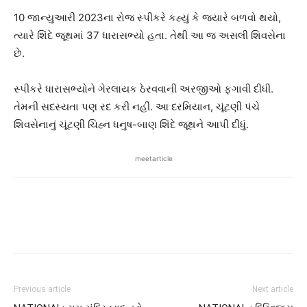
10 જાન્યુઆરી 2023ના રોજ સ્પીકરે કહ્યું કે જ્યારે બળવો થયો,
ત્યારે શિંદે જૂથમાં 37 ધારાસભ્યો હતા. તેથી આ જ અસલી શિવસેના
છે.
સ્પીકરે ધારાસભ્યોને ગેરલાયક ઠેરવવાની અરજીઓ ફગાવી દીધી.
તેમની સદસ્યતા પણ રદ કરી નહીં. આ દરમિયાન, ચૂંટણી પંચે
શિવસેનાનું ચૂંટણી ચિહ્ન ધનુષ-બાણ શિંદે જૂથને આપી દીધું.
meetarticle
Previous article
Next article