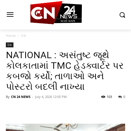
Home
દેશ
દેશ
NATIONAL : અસંતુષ્ટ જૂથે
કોલકાતામાં TMC હેડક્વાર્ટર પર
કબજો કર્યો; તાળાઓ અને
પોસ્ટરો બદલી નાખ્યા
By
CN 24 NEWS
-
July 4, 2026 12:05 PM
103
0