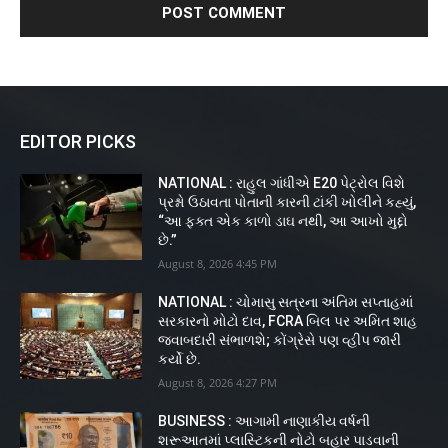
EDITOR PICKS
NATIONAL : રાહુલ ગાંધીએ E20 પેટ્રોલ વિશે
પ્રશ્નો ઉઠાવતા પોતાની કારની ટાંકી ખોલીને કહ્યું,
“આ ફક્ત એક કાળો ડાઘ નથી, આ આખો મુદ્દો
છે.”
August 8, 2026 4:45 PM
NATIONAL : ચોમાસુ સત્રના અંતિમ સપ્તાહમાં
સરકારનો મોટો દાવ, FCRA બિલ પર અમિત શાહ
જવાબદારી સંભાળશે; કોંગ્રેસે પણ વ્હીપ જારી
કર્યો છે.
August 8, 2026 4:27 PM
BUSINESS : આગામી નાણાકીય વર્ષની
શરૂઆતમાં પ્લાસ્ટિકની નોટો બહાર પાડવાની