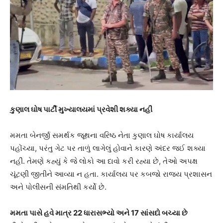
કુણાલ ઘોષ પાર્ટી મુખ્યાલયમાં પ્રવેશી શક્યા નહીં
મમતા બેનર્જી સમર્થક જૂથના વરિષ્ઠ નેતા કુણાલ ઘોષ કાર્યાલય
પહોંચ્યા, પરંતુ ગેટ પર તાળું લાગેલું હોવાને કારણે અંદર જઈ શક્યા
નહીં. તેમણે કહ્યું કે જે લોકો આ દાવો કરી રહ્યા છે, તેઓ અપક્ષ
ચૂંટણી જીતીને આવ્યા ન હતા. કાર્યાલય પર કબજો રાજ્ય પ્રશાસન
અને પોલીસની સંમતિથી કર્યો છે.
મમતા પાસે હવે માત્ર 22 ધારાસભ્યો અને 17 સાંસદો બચ્યા છે