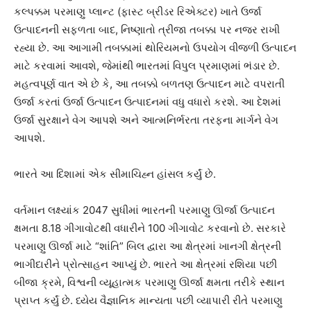
કલ્પક્કમ પરમાણુ પ્લાન્ટ (ફાસ્ટ બ્રીડર રિએક્ટર) ખાતે ઉર્જા
ઉત્પાદનની સફળતા બાદ, નિષ્ણાતો ત્રીજા તબક્કા પર નજર રાખી
રહ્યા છે. આ આગામી તબક્કામાં થોરિયમનો ઉપયોગ વીજળી ઉત્પાદન
માટે કરવામાં આવશે, જેમાંથી ભારતમાં વિપુલ પ્રમાણમાં ભંડાર છે.
મહત્વપૂર્ણ વાત એ છે કે, આ તબક્કો બળતણ ઉત્પાદન માટે વપરાતી
ઉર્જા કરતાં ઉર્જા ઉત્પાદન ઉત્પાદનમાં વધુ વધારો કરશે. આ દેશમાં
ઉર્જા સુરક્ષાને વેગ આપશે અને આત્મનિર્ભરતા તરફના માર્ગને વેગ
આપશે.
ભારતે આ દિશામાં એક સીમાચિહ્ન હાંસલ કર્યું છે.
વર્તમાન લક્ષ્યાંક 2047 સુધીમાં ભારતની પરમાણુ ઊર્જા ઉત્પાદન
ક્ષમતા 8.18 ગીગાવોટથી વધારીને 100 ગીગાવોટ કરવાનો છે. સરકારે
પરમાણુ ઊર્જા માટે “શાંતિ” બિલ દ્વારા આ ક્ષેત્રમાં ખાનગી ક્ષેત્રની
ભાગીદારીને પ્રોત્સાહન આપ્યું છે. ભારતે આ ક્ષેત્રમાં રશિયા પછી
બીજા ક્રમે, વિશ્વની વ્યૂહાત્મક પરમાણુ ઊર્જા ક્ષમતા તરીકે સ્થાન
પ્રાપ્ત કર્યું છે. ધ્યેય વૈજ્ઞાનિક માન્યતા પછી વ્યાપારી રીતે પરમાણુ