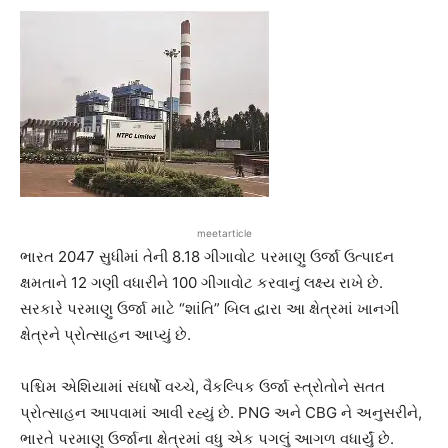
meetarticle
ભારત 2047 સુધીમાં તેની 8.18 ગીગાવોટ પરમાણુ ઉર્જા ઉત્પાદન
ક્ષમતાને 12 ગણી વધારીને 100 ગીગાવોટ કરવાનું લક્ષ્ય રાખે છે.
સરકારે પરમાણુ ઉર્જા માટે “શાંતિ” બિલ દ્વારા આ ક્ષેત્રમાં ખાનગી
ક્ષેત્રને પ્રોત્સાહન આપ્યું છે.
પશ્ચિમ એશિયામાં સંઘર્ષો વચ્ચે, વૈકલ્પિક ઉર્જા સ્ત્રોતોને સતત
પ્રોત્સાહન આપવામાં આવી રહ્યું છે. PNG અને CBG ને અનુસરીને,
ભારતે પરમાણુ ઉર્જાના ક્ષેત્રમાં વધુ એક પગલું આગળ વધાર્યું છે.