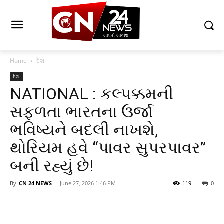
Home
દેશ
દેશ
NATIONAL : કલ્પક્કમની
સફળતા ભારતના ઉર્જા
ભવિષ્યને બદલી નાખશે,
થોરિયમ હવે “પાવર સુપરપાવર”
બની રહ્યું છે!
By
CN 24 NEWS
-
June 27, 2026 1:46 PM
119
0