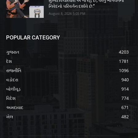
મુખ્ય વિચારધારા એ જ રહે છે, પરંતુ ભાગવતના
નિવેદનો પરિવર્તન દર્શાવે છે.”
August 8, 2026 5:05 PM
POPULAR CATEGORY
ગુજરાત
4203
દેશ
1781
રાજનીતિ
1096
વડોદરા
940
બોલીવૂડ
914
વિદેશ
774
અમદાવાદ
671
ખેલ
482