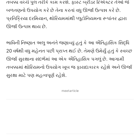
તબક્કા વચ્ચે પુલ તરીકે કામ કરશે. ફાસ્ટ બ્રીડર રિએક્ટર તેઓ જે
બળતણનો ઉપયોગ કરે છે તેના કરતાં વધુ ઊર્જા ઉત્પન્ન કરે છે.
પ્રતિક્રિયા દરમિયાન, થોરિયમમાંથી પ્લુટોનિયમના રૂપાંતર દ્વારા
ઊર્જા ઉત્પન્ન થાય છે.
ભાવિની નિષ્ણાત અલુ અનંતે જણાવ્યું હતું કે આ ઐતિહાસિક સિદ્ધિ
20 વર્ષથી વધુ મહેનત પછી પ્રાપ્ત થઈ છે. તેમણે ઉમેર્યું હતું કે સ્વચ્છ
ઊર્જા સુરક્ષાના સંદર્ભમાં આ એક ઐતિહાસિક પગલું છે. આગામી
તબક્કામાં થોરિયમનો ઉપયોગ ખૂબ જ ફાયદાકારક રહેશે અને ઊર્જા
સુરક્ષા માટે પણ મહત્વપૂર્ણ રહેશે.
meetarticle