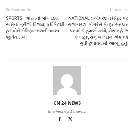
Previous article
Next article
SPORTS : ભારતનો બાંગ્લાદેશ
NATIONAL : ઓપરેશન સિંદૂર પર
સામેનો ત્રીજો વિજય, 5 વિકેટથી
રાજકારણ: કોંગ્રેસે કેન્દ્ર સરકાર
હરાવીને સેમિફાઇનલની આશા
પર મોટો હુમલો કર્યો; ખેરા કહે છે
જીવંત રાખી
કે બહાદુરોનું બલિદાન એક વર્ષ
સુધી છુપાવવામાં આવ્યું હતું.
CN 24 NEWS
http://www.cn24news.in