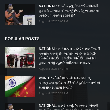
NATIONAL : થરૂરે કહ્યું, “આરએસએસની
મુખ્ય વિચારધારા એ જ રહે છે, પરંતુ ભાગવતના
નિવેદનો પરિવર્તન દર્શાવે છે.”
August 8, 2026 5:05 PM
POPULAR POSTS
NATIONAL : ભારે વરસાદ માટે રેડ એલર્ટ જારી
કરવામાં આવ્યું છે. આગામી બે દિવસ દિલ્હી-
એનસીઆર, ઉત્તર પ્રદેશ અને ઉત્તરાખંડમાં
હવામાન કેવું રહેશે? નવીનતમ અપડેટ્સ...
August 8, 2026 6:42 PM
WORLD : ચીનને ભારતનો કડક જવાબ,
અરુણાચલ પ્રદેશના 27 ઐતિહાસિક સ્થળોનો
સત્તાવાર નકશામાં સમાવેશ
August 8, 2026 5:24 PM
NATIONAL : થરૂરે કહ્યું, “આરએસએસની