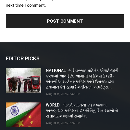
next time I comment.
EDITOR PICKS
NATIONAL : ભારે વરસાદ માટે રેડ એલર્ટ જારી
કરવામાં આવ્યું છે. આગામી બે દિવસ દિલ્હી-
એનસીઆર, ઉત્તર પ્રદેશ અને ઉત્તરાખંડમાં
હવામાન કેવું રહેશે? નવીનતમ અપડેટ્સ...
August 8, 2026 6:42 PM
WORLD : ચીનને ભારતનો કડક જવાબ,
અરુણાચલ પ્રદેશના 27 ઐતિહાસિક સ્થળોનો
સત્તાવાર નકશામાં સમાવેશ
August 8, 2026 5:24 PM