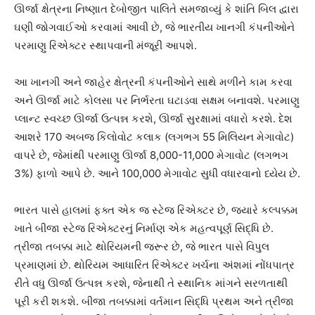
ઊર્જા ક્ષેત્રના નિષ્ણાત દેબોજીત પાલિતે સમજાવ્યું કે શાંતિ બિલ દ્વારા
ઘણી જોગવાઈઓ કરવામાં આવી છે, જે ભારતીય ખાનગી કંપનીઓને
પરમાણુ રિએક્ટર સ્થાપવાની મંજૂરી આપશે.
આ ખાનગી અને જાહેર ક્ષેત્રની કંપનીઓને સાથે મળીને કામ કરવા
અને ઊર્જા માટે કોલસા પર નિર્ભરતા ઘટાડવા સક્ષમ બનાવશે. પરમાણુ
પ્લાન્ટ સ્વચ્છ ઊર્જા ઉત્પન્ન કરશે, ઊર્જા સુરક્ષામાં વધારો કરશે. દેશ
આશરે 170 અબજ કિલોવોટ કલાક (લગભગ 55 મિલિયન મેગાવોટ)
વાપરે છે, જેમાંથી પરમાણુ ઊર્જા 8,000-11,000 મેગાવોટ (લગભગ
3%) ફાળો આપે છે. આને 100,000 મેગાવોટ સુધી વધારવાનો ધ્યેય છે.
ભારત પાસે હાલમાં ફક્ત એક જ સ્ટેજ રિએક્ટર છે, જ્યારે કલ્પક્કમ
ખાતે બીજા સ્ટેજ રિએક્ટરનું નિર્માણ એક મહત્વપૂર્ણ સિદ્ધિ છે.
ત્રીજા તબક્કા માટે થોરિયમની જરૂર છે, જે ભારત પાસે વિપુલ
પ્રમાણમાં છે. થોરિયમ આધારિત રિએક્ટર ખર્ચના અંશમાં નોંધપાત્ર
રીતે વધુ ઊર્જા ઉત્પન્ન કરશે, જેનાથી તે સ્થાનિક માંગને સરળતાથી
પૂરી કરી શકશે. બીજા તબક્કામાં વર્તમાન સિદ્ધિ પ્રથમ અને ત્રીજા