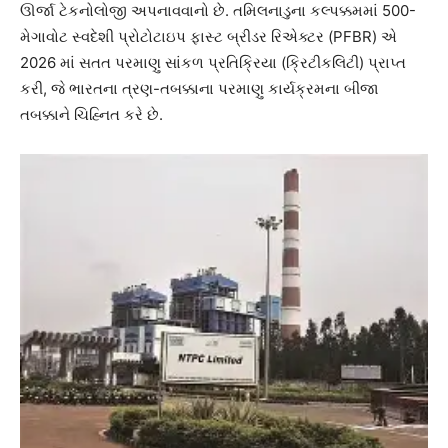
ઊર્જા ટેકનોલોજી અપનાવવાનો છે. તમિલનાડુના કલ્પક્કમમાં 500-
મેગાવોટ સ્વદેશી પ્રોટોટાઇપ ફાસ્ટ બ્રીડર રિએક્ટર (PFBR) એ
2026 માં સતત પરમાણુ સાંકળ પ્રતિક્રિયા (ક્રિટીકલિટી) પ્રાપ્ત
કરી, જે ભારતના ત્રણ-તબક્કાના પરમાણુ કાર્યક્રમના બીજા
તબક્કાને ચિહ્નિત કરે છે.