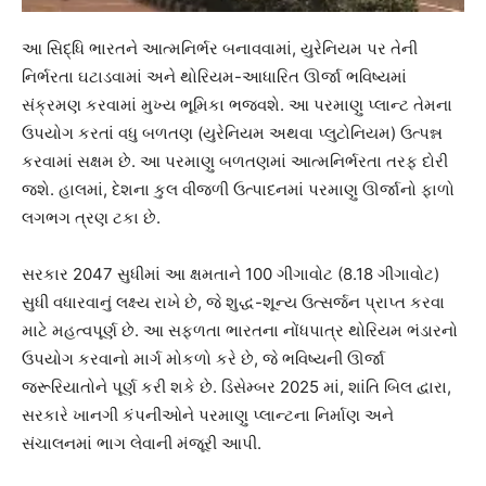
આ સિદ્ધિ ભારતને આત્મનિર્ભર બનાવવામાં, યુરેનિયમ પર તેની
નિર્ભરતા ઘટાડવામાં અને થોરિયમ-આધારિત ઊર્જા ભવિષ્યમાં
સંક્રમણ કરવામાં મુખ્ય ભૂમિકા ભજવશે. આ પરમાણુ પ્લાન્ટ તેમના
ઉપયોગ કરતાં વધુ બળતણ (યુરેનિયમ અથવા પ્લુટોનિયમ) ઉત્પન્ન
કરવામાં સક્ષમ છે. આ પરમાણુ બળતણમાં આત્મનિર્ભરતા તરફ દોરી
જશે. હાલમાં, દેશના કુલ વીજળી ઉત્પાદનમાં પરમાણુ ઊર્જાનો ફાળો
લગભગ ત્રણ ટકા છે.
સરકાર 2047 સુધીમાં આ ક્ષમતાને 100 ગીગાવોટ (8.18 ગીગાવોટ)
સુધી વધારવાનું લક્ષ્ય રાખે છે, જે શુદ્ધ-શૂન્ય ઉત્સર્જન પ્રાપ્ત કરવા
માટે મહત્વપૂર્ણ છે. આ સફળતા ભારતના નોંધપાત્ર થોરિયમ ભંડારનો
ઉપયોગ કરવાનો માર્ગ મોકળો કરે છે, જે ભવિષ્યની ઊર્જા
જરૂરિયાતોને પૂર્ણ કરી શકે છે. ડિસેમ્બર 2025 માં, શાંતિ બિલ દ્વારા,
સરકારે ખાનગી કંપનીઓને પરમાણુ પ્લાન્ટના નિર્માણ અને
સંચાલનમાં ભાગ લેવાની મંજૂરી આપી.