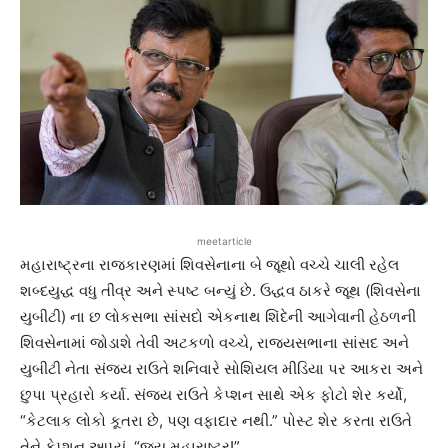
meetarticle
મહારાષ્ટ્રના રાજકારણમાં શિવસેનાના બે જૂથો વચ્ચે ચાલી રહેલ
શબ્દયુદ્ધ વધુ તીવ્ર અને સ્પષ્ટ બન્યું છે. ઉદ્ધવ ઠાકરે જૂથ (શિવસેના
યુબીટી) ના છ લોકસભા સાંસદો એકનાથ શિંદેની આગેવાની હેઠળની
શિવસેનામાં જોડાશે તેવી અટકળો વચ્ચે, રાજ્યસભાના સાંસદ અને
યુબીટી નેતા સંજય રાઉતે શનિવારે સોશિયલ મીડિયા પર આકરા અને
છુપા પ્રહારો કર્યા. સંજય રાઉતે કેપ્શન સાથે એક ફોટો શેર કર્યો,
“કેટલાક લોકો કૂતરા છે, પણ વફાદાર નથી.” પોસ્ટ શેર કરતા રાઉતે
તેને કેપ્શન આપ્યું, “જય મહારાષ્ટ્ર!”