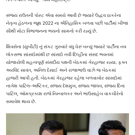
સંજય રાઉતની પોસ્ટ એવા સમયે આવી છે જ્યારે ઉદ્ધવ ઠાકરેના
નેતૃત્વ હેઠળના જૂથ 2022 ના ઐતિહાસિક બળવા પછી પાર્ટીમાં બીજા
સૌથી મોટા વિભાજનના ભયનો સામનો કરી રહ્યું છે.
શિવસેના (યુબીટી) નું સંકટ ગુરુવારે વધુ ઘેરું બન્યું જ્યારે પાર્ટીના નવ
લોકસભા સાંસદોમાંથી છ સાંસદો નવી દિલ્હીના સંસદ ભવનમાં
યોજાયેલી મહત્વપૂર્ણ સંસદીય પક્ષની બેઠકમાં ગેરહાજર રહ્યા. ફક્ત
અરવિંદ સાવંત, અનિલ દેસાઈ અને રાજાભાઉ વાઝે જ બેઠકમાં
હાજરી આપી હતી. બેઠકમાં ગેરહાજર રહેલા બળવાખોર સાંસદોમાં
નાગેશ પાટિલ-અષ્ટિકર, સંજય દેશમુખ, સંજય જાધવ, સંજય દિના
પાટિલ, ઓમપ્રકાશ રાજે નિમ્બાલકર અને ભાઉસાહેબ વાકચૌરેનો
સમાવેશ થાય છે.