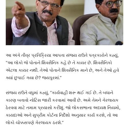
આ અંગે તીવ્ર પ્રતિક્રિયા આપતા સંજય રાઉતે પત્રકારોને કહ્યું,
“આ લોકો જે પોતાને શિવસૈનિક કહે છે તે કાયર છે. શિવસૈનિકો
એટલા કાયર નથી. તેઓ પોતાને શિવસૈનિક માને છે, અને તેઓ હવે
ક્યાં છુપાઈ ગયા છે? જયપુરમાં.”
સંજય રાઉતે વધુમાં કહ્યું, “કાર્યવાહી શરૂ થઈ ગઈ છે. તે બધાને
કારણ બતાવો નોટિસ જારી કરવામાં આવી છે. અમે તેમને ગેરલાયક
ઠેરવવા માટે તમામ પ્રયાસો કરીશું. જો લોકસભાના અધ્યક્ષ નિયમો,
કાયદાઓ અને સુપ્રીમ કોર્ટના નિર્દેશો અનુસાર કાર્ય કરશે, તો આ
લોકો ચોક્કસપણે ગેરલાયક ઠરશે.”