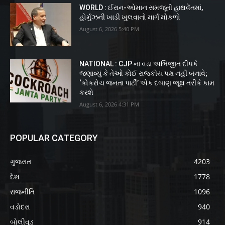
WORLD : ઈરાન-ઓમાન સમજૂતી હાથવેંતમાં,
હોર્મુઝની ખાડી ખુલવાનો માર્ગ મોકળો
August 6, 2026 5:40 PM
NATIONAL : CJP ના વડા અભિજીત દીપકે
જણાવ્યું કે તેઓ કોઈ રાજકીય પક્ષ નહીં બનાવે;
‘કોકરોચ જનતા પાર્ટી’ એક દબાણ જૂથ તરીકે કામ
કરશે
August 6, 2026 4:31 PM
POPULAR CATEGORY
ગુજરાત
4203
દેશ
1778
રાજનીતિ
1096
વડોદરા
940
બોલીવૂડ
914