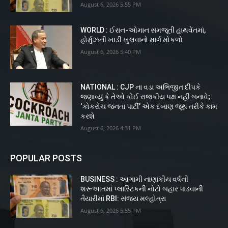
August 6, 2026 5:55 PM
WORLD : ઈરાન-ઓમાન સમજૂતી હાથવેંતમાં,
હોર્મુઝની ખાડી ખુલવાનો માર્ગ મોકળો
August 6, 2026 5:40 PM
NATIONAL : CJP ના વડા અભિજીત દીપકે
જણાવ્યું કે તેઓ કોઈ રાજકીય પક્ષ નહીં બનાવે;
‘કોકરોચ જનતા પાર્ટી’ એક દબાણ જૂથ તરીકે કામ
કરશે
August 6, 2026 4:31 PM
POPULAR POSTS
BUSINESS : આગામી નાણાકીય વર્ષની
શરૂઆતમાં પ્લાસ્ટિકની નોટો બહાર પાડવાની
તૈયારીમાં RBI: સંજય મલ્હોત્રા
August 6, 2026 5:55 PM