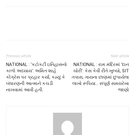
Previous article
Next article
NATIONAL : ‘કટોકટી ઇતિહાસનો
NATIONAL : રામ મંદિરમાં ‘દાન
કાળો અધ્યાય’: અમિત શાહે
ચોરી’: કેસ કેવી રીતે ખુલ્યો, SIT
કોંગ્રેસ પર પ્રહાર કર્યા, કહ્યું કે
તપાસ, ગાયના છાણમાં છુપાયેલા
બંધારણની આત્માને કચડી
લાખો રૂપિયા… સંપૂર્ણ સમયરેખા
નાખવામાં આવી હતી.
જાણો