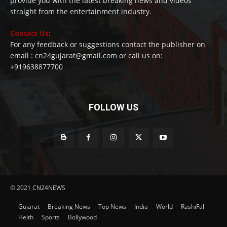
provide you with the latest breaking news and videos
straight from the entertainment industry.
Contact Us:
For any feedback or suggestions contact the publisher on
email : cn24gujarat@gmail.com or call us on:
+919638877700
FOLLOW US
© 2021 CN24NEWS
Gujarat
Breaking News
Top News
India
World
RashiFal
Helth
Sports
Bollywood