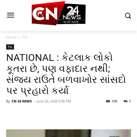
Home
દેશ
દેશ
NATIONAL : કેટલાક લોકો
કૂતરા છે, પણ વફાદાર નથી;
સંજય રાઉતે બળવાખોર સાંસદો
પર પ્રહારો કર્યા
By
CN 24 NEWS
-
June 26, 2026 3:30 PM
109
0