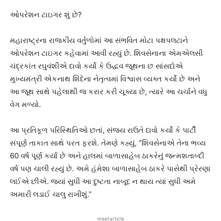
ઓપરેશન ટાઇગર શું છે?
મહારાષ્ટ્રના રાજકીય વર્તુળોમાં આ સંભવિત મોટા પક્ષપલટાને
ઓપરેશન ટાઇગર કહેવામાં આવી રહ્યું છે. શિવસેનાના એમએલસી
ચંદ્રકાંત રઘુવંશીએ દાવો કર્યો કે ઉદ્ધવ જૂથના છ સાંસદોએ
મુખ્યમંત્રી એકનાથ શિંદેના નેતૃત્વમાં વિશ્વાસ વ્યક્ત કર્યો છે અને
આ જૂથ સાથે પહેલાથી જ કરાર કરી ચૂક્યા છે, ત્યારે આ ચર્ચાને વધુ
વેગ મળ્યો.
આ પ્રતિકૂળ પરિસ્થિતિઓ છતાં, સંજય રાઉતે દાવો કર્યો કે પાર્ટી
સંપૂર્ણ તાકાત સાથે પરત ફરશે. તેમણે કહ્યું, “શિવસેનાએ તેના ભવ્ય
60 વર્ષ પૂર્ણ કર્યા છે અને હાલમાં બાળાસાહેબ ઠાકરેનું જન્મશતાબ્દી
વર્ષ પણ ચાલી રહ્યું છે. અમે હંમેશા બાળાસાહેબ ઠાકરે પાસેથી પ્રેરણા
લઈએ છીએ. જ્યાં સુધી આ દુષ્ટતા નાબૂદ ન થાય ત્યાં સુધી અમે
અમારી લડાઈ ચાલુ રાખીશું.”
meetarticle