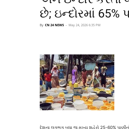
છે; ઇન્દોરમાં 65%
By
CN 24 NEWS
-
May 24, 2026 6:35 PM
દેશના લગભગ બધા જ મુખ્ય શહેરો 25-60% પાણીનો બ