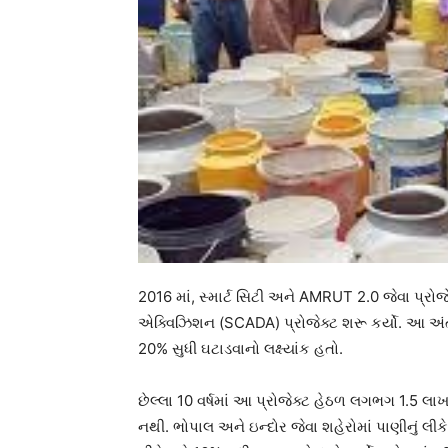
2016 માં, સ્માર્ટ સિટી અને AMRUT 2.0 જેવા પ્રો
એક્વિઝિશન (SCADA) પ્રોજેક્ટ શરૂ કર્યો. આ અં
20% સુધી ઘટાડવાનો લક્ષ્યાંક હતો.
છેલ્લા 10 વર્ષમાં આ પ્રોજેક્ટ હેઠળ લગભગ 1.5 લાખ
નથી. ભોપાલ અને ઇન્દોર જેવા શહેરોમાં પાણીનું લી