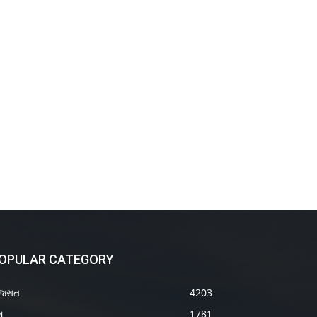
OPULAR CATEGORY
જરાત
4203
શ
1781