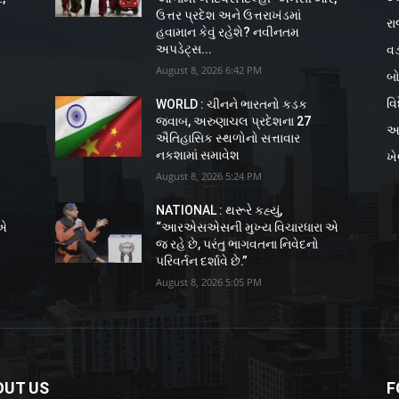
ઉત્તર પ્રદેશ અને ઉત્તરાખંડમાં
રા
હવામાન કેવું રહેશે? નવીનતમ
વડ
અપડેટ્સ...
August 8, 2026 6:42 PM
બો
વિ
WORLD : ચીનને ભારતનો કડક
જવાબ, અરુણાચલ પ્રદેશના 27
અ
ઐતિહાસિક સ્થળોનો સત્તાવાર
નકશામાં સમાવેશ
ખ
August 8, 2026 5:24 PM
NATIONAL : થરૂરે કહ્યું,
 એ
“આરએસએસની મુખ્ય વિચારધારા એ
જ રહે છે, પરંતુ ભાગવતના નિવેદનો
પરિવર્તન દર્શાવે છે.”
August 8, 2026 5:05 PM
OUT US
F