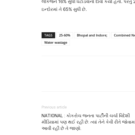
લીકેજને 16% સુધી ઘટાડવાનો દાવો કર્યો હતો. પરંતુ
ઇન્દોરમાં તે 65% સુધી છે.
TAGS
25-60%
Bhopal and Indore;
Combined N
Water wastage
Previous article
NATIONAL : કોકરોચ જનતા પાર્ટીની ચર્ચા વિદેશી
મીડિયામાં પણ થઈ રહી છે. ત્યાં તેને કેવી રીતે જોવામા
આવી રહી છે તે જાણો.