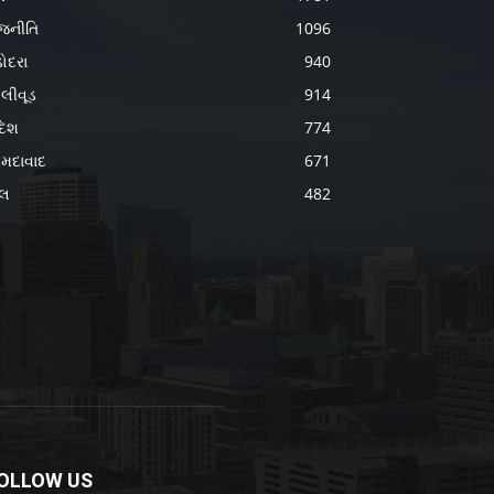
જનીતિ
1096
ોદરા
940
લીવૂડ
914
દેશ
774
મદાવાદ
671
ેલ
482
OLLOW US