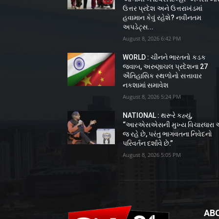
ઉત્તર પ્રદેશ અને ઉત્તરાખંડમાં
હવામાન કેવું રહેશે? નવીનતમ
અપડેટ્સ...
August 8, 2026 6:42 PM
WORLD : ચીનને ભારતનો કડક
જવાબ, અરુણાચલ પ્રદેશના 27
ઐતિહાસિક સ્થળોનો સત્તાવાર
નકશામાં સમાવેશ
August 8, 2026 5:24 PM
NATIONAL : થરૂરે કહ્યું,
“આરએસએસની મુખ્ય વિચારધારા
જ રહે છે, પરંતુ ભાગવતના નિવેદનો
પરિવર્તન દર્શાવે છે.”
August 8, 2026 5:05 PM
AB