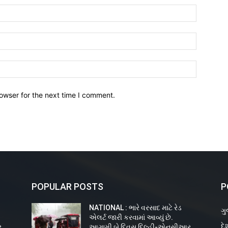
owser for the next time I comment.
POPULAR POSTS
P
NATIONAL : ભારે વરસાદ માટે રેડ
ગુ
એલર્ટ જારી કરવામાં આવ્યું છે.
દે
,
આગામી બે દિવસ દિલ્હી-એનસીઆર,