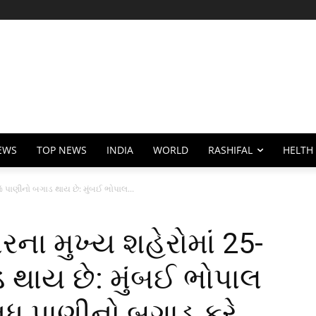
EWS
TOP NEWS
INDIA
WORLD
RASHIFAL
HELTH
 પાણીનો બગાડ થાય છે: મુંબઈ ભોપાલ...
ના મુખ્ય શહેરોમાં 25-
 થાય છે: મુંબઈ ભોપાલ
વધુ પાણીનો બગાડ કરે