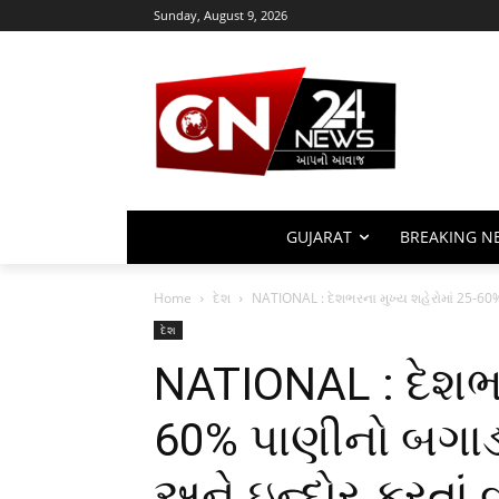
Sunday, August 9, 2026
GUJARAT
BREAKING N
Home
દેશ
NATIONAL : દેશભરના મુખ્ય શહેરોમાં 25-60%
દેશ
NATIONAL : દેશભર
60% પાણીનો બગાડ
અને ઇન્દોર કરતાં 