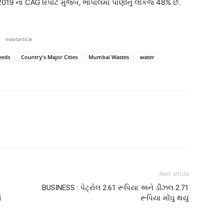
 2019 ના CAG રિપોર્ટ મુજબ, ભોપાલમાં પાણીનું લીકેજ 48% છે.
meetarticle
eeds
Country's Major Cities
Mumbai Wastes
water
Next article
BUSINESS : પેટ્રોલ 2.61 રૂપિયા અને ડીઝલ 2.71
ં
રૂપિયા મોંઘુ થયું