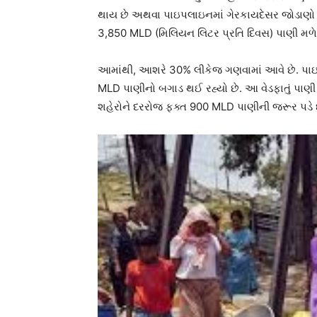
થાય છે અથવા પાઇપલાઇનમાં ગેરકાયદેસર જોડાણો કર
3,850 MLD (મિલિયન લિટર પ્રતિ દિવસ) પાણી મળે 
આમાંથી, આશરે 30% લીકેજ ગણવામાં આવે છે. પ
MLD પાણીનો બગાડ થઈ રહ્યો છે. આ વેડફાતું પાણી ઇ
શહેરોને દરરોજ ફક્ત 900 MLD પાણીની જરૂર પડે છ