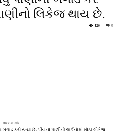
 પાણીનો લિકેજ થાય છે.
126
0
meetarticle
ગાડ કરી રહ્યા છે. પીવાના પાણીની લાઈનોમાં મોટા લીકેજ