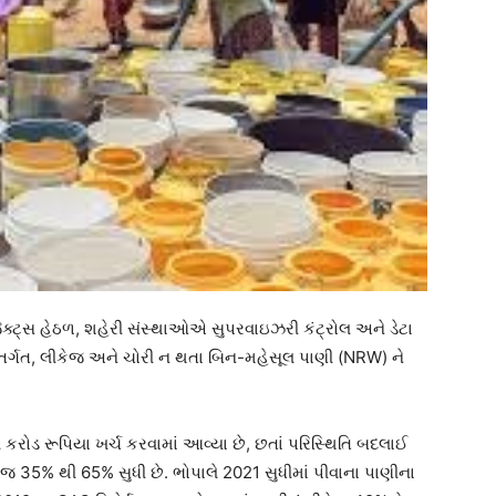
જેક્ટ્સ હેઠળ, શહેરી સંસ્થાઓએ સુપરવાઇઝરી કંટ્રોલ અને ડેટા
તર્ગત, લીકેજ અને ચોરી ન થતા બિન-મહેસૂલ પાણી (NRW) ને
 કરોડ રૂપિયા ખર્ચ કરવામાં આવ્યા છે, છતાં પરિસ્થિતિ બદલાઈ
કેજ 35% થી 65% સુધી છે. ભોપાલે 2021 સુધીમાં પીવાના પાણીના