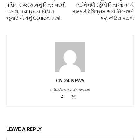
પશ્ચિમ રાજસ્થાનનું ચિત્ર બદલી
લઈને વધી રહેલી ચિંતાઓ વચ્ચે
નાખશે; વડાપ્રધાન મોદી ૪
સરકારે ટેલિગ્રામ અને સિગ્નલને
જુલાઈએ તેનું ઉદ્ઘાટન કરશે.
પણ નોટિસ પાઠવી
CN 24 NEWS
http://www.cn24news.in
LEAVE A REPLY