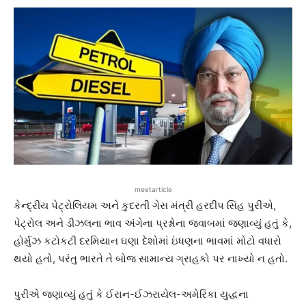
meetarticle
કેન્દ્રીય પેટ્રોલિયમ અને કુદરતી ગેસ મંત્રી હરદીપ સિંહ પુરીએ,
પેટ્રોલ અને ડીઝલના ભાવ અંગેના પ્રશ્નોના જવાબમાં જણાવ્યું હતું કે,
હોર્મુઝ કટોકટી દરમિયાન ઘણા દેશોમાં ઇંધણના ભાવમાં મોટો વધારો
થયો હતો, પરંતુ ભારતે તે બોજ સામાન્ય ગ્રાહકો પર નાખ્યો ન હતો.
પુરીએ જણાવ્યું હતું કે ઈરાન-ઈઝરાયેલ-અમેરિકા યુદ્ધના