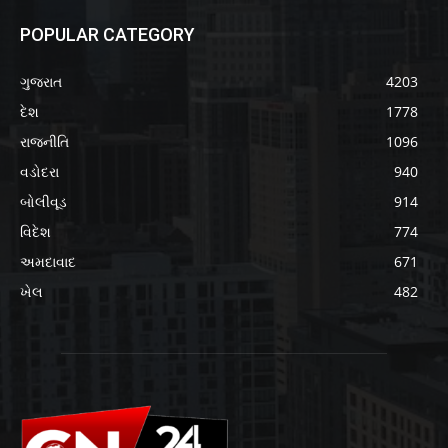
POPULAR CATEGORY
ગુજરાત
4203
દેશ
1778
રાજનીતિ
1096
વડોદરા
940
બોલીવૂડ
914
વિદેશ
774
અમદાવાદ
671
ખેલ
482