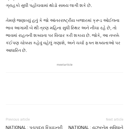
ગ્રાહકો સુધી પહોંચવામાં થોડો સમય લાગી શકે છે.
તેમણે જણાવ્યું હતું કે જો આંતરરાષ્ટ્રીય બજારમાં ક્રૂડ ઓઈલના
ભાવ આગામી બે થી ત્રણ મહિના સુધી સ્થિર અને નીચા રહે છે, તો
ભાવમાં રાહતની શક્યતા પર વિચાર કરી શકાય છે. જોકે, આ તબક્કે
કંઈપણ ચોક્કસ કહેવું વહેલું ગણાશે, અને ચર્ચા ફક્ત શક્યતાઓ પર
આધારિત છે.
meetarticle
Previous article
Next article
NATIONAL : પચપદરા રિફાઇનરી
NATIONAL : યુઝરનેમ સુવિધાને