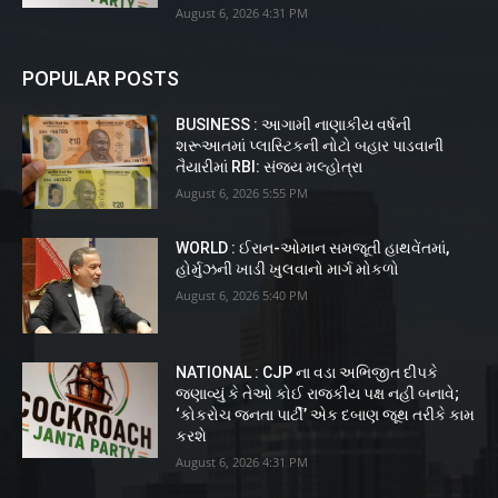
August 6, 2026 4:31 PM
POPULAR POSTS
BUSINESS : આગામી નાણાકીય વર્ષની
શરૂઆતમાં પ્લાસ્ટિકની નોટો બહાર પાડવાની
તૈયારીમાં RBI: સંજય મલ્હોત્રા
August 6, 2026 5:55 PM
WORLD : ઈરાન-ઓમાન સમજૂતી હાથવેંતમાં,
હોર્મુઝની ખાડી ખુલવાનો માર્ગ મોકળો
August 6, 2026 5:40 PM
NATIONAL : CJP ના વડા અભિજીત દીપકે
જણાવ્યું કે તેઓ કોઈ રાજકીય પક્ષ નહીં બનાવે;
‘કોકરોચ જનતા પાર્ટી’ એક દબાણ જૂથ તરીકે કામ
કરશે
August 6, 2026 4:31 PM