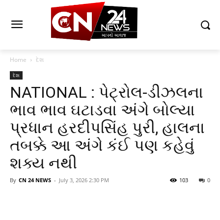
Home
દેશ
દેશ
NATIONAL : પેટ્રોલ-ડીઝલના
ભાવ ભાવ ઘટાડવા અંગે બોલ્યા
પ્રધાન હરદીપસિંહ પુરી, હાલના
તબક્કે આ અંગે કંઈ પણ કહેવું
શક્ય નથી
By
CN 24 NEWS
-
July 3, 2026 2:30 PM
103
0