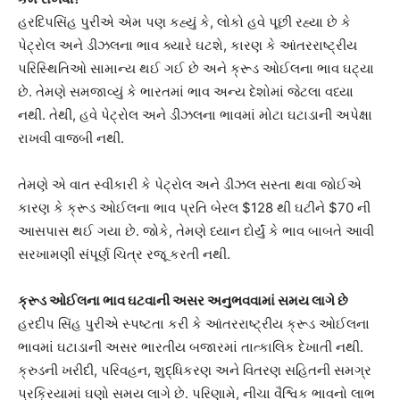
હરદિપસિંહ પુરીએ એમ પણ કહ્યું કે, લોકો હવે પૂછી રહ્યા છે કે
પેટ્રોલ અને ડીઝલના ભાવ ક્યારે ઘટશે, કારણ કે આંતરરાષ્ટ્રીય
પરિસ્થિતિઓ સામાન્ય થઈ ગઈ છે અને ક્રૂડ ઓઈલના ભાવ ઘટ્યા
છે. તેમણે સમજાવ્યું કે ભારતમાં ભાવ અન્ય દેશોમાં જેટલા વધ્યા
નથી. તેથી, હવે પેટ્રોલ અને ડીઝલના ભાવમાં મોટા ઘટાડાની અપેક્ષા
રાખવી વાજબી નથી.
તેમણે એ વાત સ્વીકારી કે પેટ્રોલ અને ડીઝલ સસ્તા થવા જોઈએ
કારણ કે ક્રૂડ ઓઈલના ભાવ પ્રતિ બેરલ $128 થી ઘટીને $70 ની
આસપાસ થઈ ગયા છે. જોકે, તેમણે ધ્યાન દોર્યું કે ભાવ બાબતે આવી
સરખામણી સંપૂર્ણ ચિત્ર રજૂ કરતી નથી.
ક્રૂડ ઓઈલના ભાવ ઘટવાની અસર અનુભવવામાં સમય લાગે છે
હરદીપ સિંહ પુરીએ સ્પષ્ટતા કરી કે આંતરરાષ્ટ્રીય ક્રૂડ ઓઈલના
ભાવમાં ઘટાડાની અસર ભારતીય બજારમાં તાત્કાલિક દેખાતી નથી.
ક્રુડની ખરીદી, પરિવહન, શુદ્ધિકરણ અને વિતરણ સહિતની સમગ્ર
પ્રક્રિયામાં ઘણો સમય લાગે છે. પરિણામે, નીચા વૈશ્વિક ભાવનો લાભ