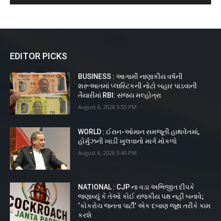
EDITOR PICKS
BUSINESS : આગામી નાણાકીય વર્ષની
શરૂઆતમાં પ્લાસ્ટિકની નોટો બહાર પાડવાની
તૈયારીમાં RBI: સંજય મલ્હોત્રા
August 6, 2026 5:55 PM
WORLD : ઈરાન-ઓમાન સમજૂતી હાથવેંતમાં,
હોર્મુઝની ખાડી ખુલવાનો માર્ગ મોકળો
August 6, 2026 5:40 PM
NATIONAL : CJP ના વડા અભિજીત દીપકે
જણાવ્યું કે તેઓ કોઈ રાજકીય પક્ષ નહીં બનાવે;
‘કોકરોચ જનતા પાર્ટી’ એક દબાણ જૂથ તરીકે કામ
કરશે