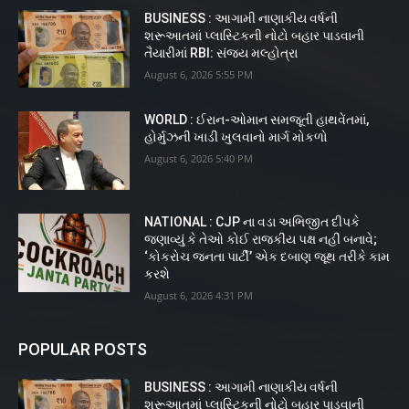
BUSINESS : આગામી નાણાકીય વર્ષની
શરૂઆતમાં પ્લાસ્ટિકની નોટો બહાર પાડવાની
તૈયારીમાં RBI: સંજય મલ્હોત્રા
August 6, 2026 5:55 PM
WORLD : ઈરાન-ઓમાન સમજૂતી હાથવેંતમાં,
હોર્મુઝની ખાડી ખુલવાનો માર્ગ મોકળો
August 6, 2026 5:40 PM
NATIONAL : CJP ના વડા અભિજીત દીપકે
જણાવ્યું કે તેઓ કોઈ રાજકીય પક્ષ નહીં બનાવે;
‘કોકરોચ જનતા પાર્ટી’ એક દબાણ જૂથ તરીકે કામ
કરશે
August 6, 2026 4:31 PM
POPULAR POSTS
BUSINESS : આગામી નાણાકીય વર્ષની
શરૂઆતમાં પ્લાસ્ટિકની નોટો બહાર પાડવાની