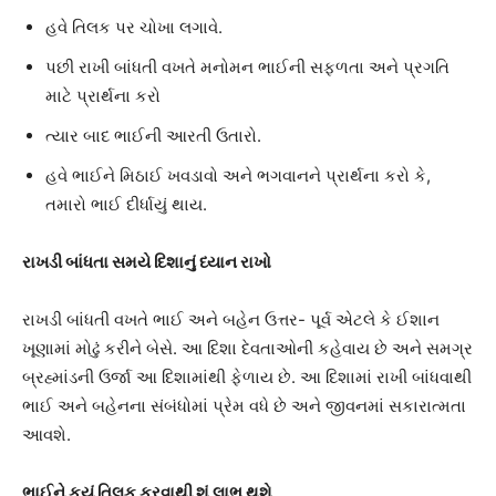
હવે તિલક પર ચોખા લગાવે.
પછી રાખી બાંધતી વખતે મનોમન ભાઈની સફળતા અને પ્રગતિ
માટે પ્રાર્થના કરો
ત્યાર બાદ ભાઈની આરતી ઉતારો.
હવે ભાઈને મિઠાઈ ખવડાવો અને ભગવાનને પ્રાર્થના કરો કે,
તમારો ભાઈ દીર્ધાયું થાય.
રાખડી બાંધતા સમયે દિશાનું ધ્યાન રાખો
રાખડી બાંધતી વખતે ભાઈ અને બહેન ઉત્તર- પૂર્વ એટલે કે ઈશાન
ખૂણામાં મોઢું કરીને બેસે. આ દિશા દેવતાઓની કહેવાય છે અને સમગ્ર
બ્રહ્માંડની ઉર્જા આ દિશામાંથી ફેળાય છે. આ દિશામાં રાખી બાંધવાથી
ભાઈ અને બહેનના સંબંધોમાં પ્રેમ વધે છે અને જીવનમાં સકારાત્મતા
આવશે.
ભાઈને કયું તિલક કરવાથી શું લાભ થશે