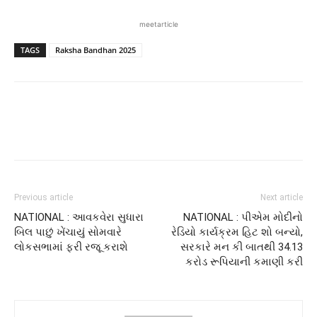
meetarticle
TAGS
Raksha Bandhan 2025
Previous article
Next article
NATIONAL : આવકવેરા સુધારા
NATIONAL : પીએમ મોદીનો
બિલ પાછું ખેંચાયું સોમવારે
રેડિયો કાર્યક્રમ હિટ શો બન્યો,
લોકસભામાં ફરી રજૂ કરાશે
સરકારે મન કી બાતથી 34.13
કરોડ રૂપિયાની કમાણી કરી