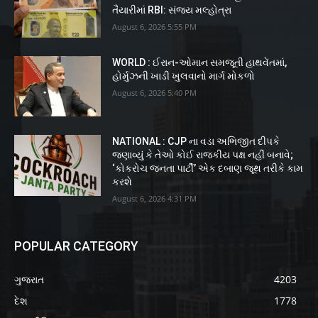
તૈયારીમાં RBI: સંજય મલ્હોત્રા
August 6, 2026 5:55 PM
WORLD : ઈરાન-ઓમાન સમજૂતી હાથવેંતમાં,
હોર્મુઝની ખાડી ખુલવાનો માર્ગ મોકળો
August 6, 2026 5:40 PM
NATIONAL : CJP ના વડા અભિજીત દીપકે
જણાવ્યું કે તેઓ કોઈ રાજકીય પક્ષ નહીં બનાવે;
‘કોકરોચ જનતા પાર્ટી’ એક દબાણ જૂથ તરીકે કામ
કરશે
August 6, 2026 4:31 PM
POPULAR CATEGORY
ગુજરાત
4203
દેશ
1778