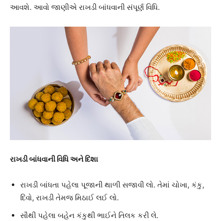
આવશે. આવો જાણીએ રાખડી બાંધવાની સંપૂર્ણ વિધિ.
રાખડી બાંધવાની વિધિ અને દિશા
રાખડી બાંધતા પહેલા પૂજાની થાળી સજાવી લો. તેમાં ચોખા, કંકુ,
દિવો, રાખડી તેમજ મિઠાઈ લઈ લો.
સૌથી પહેલા બહેન કંકુથી ભાઈને તિલક કરી લે.