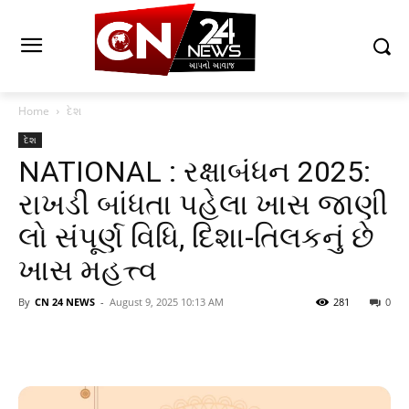
Home
દેશ
દેશ
NATIONAL : રક્ષાબંધન 2025:
રાખડી બાંધતા પહેલા ખાસ જાણી
લો સંપૂર્ણ વિધિ, દિશા-તિલકનું છે
ખાસ મહત્ત્વ
By
CN 24 NEWS
-
August 9, 2025 10:13 AM
281
0