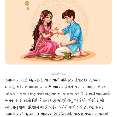
meetarticle
રક્ષાબંધન ભાઈ બહેનોનો એક એવો પવિત્ર તહેવાર છે કે, જેને
ધામધૂમથી મનાવવામાં આવે છે. ભાઈ બહેનને રાખી બાંધવા સાથે જ
એક બીજાના રક્ષણ અને સફળતાની કામના કરે છે. રાખડી બાંધવાનો
સમય સાથે સાથે વિધિ વિધાન પણ જાણી લેવું જોઈએ, જેથી રાખી
બાંધવાનું શુભ પરિણામ ભાઈ બહેન બંનેને મળી શકે છે. આ વખતે
રક્ષાબંધનનો તહેવાર 9 ઓગસ્ટ 2025ને શનિવારના રોજ મનાવવામાં