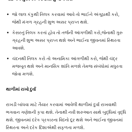
જો લાલ કંકુથી તિલક કરવામાં આવે તો ભાઈને અંગૂઠાથી કરો,
જેથી મંગળ ગ્રહની શુભ અસર પ્રાપ્ત થશે.
કેસરનું તિલક કરતાં હોવ તો તર્જની આંગળીથી કરો,જેનાથી ગુરુ
ગ્રહની શુભ અસર પ્રાપ્ત થશે અને ભાઈના જીવનમાં સ્થિરતા
આવશે.
ચંદનથી તિલક કરો તો અનામિકા આંગળીથી કરો, જેથી ચંદ્ર
મજબૂત થશે અને માનસિક શાંતિ મળશે તેમજ સંબંધોમાં મધુરતા
જોવા મળશે.
થાળીમાં રાખો દુર્વા
રાખડી બાંધવા માટે તૈયાર કરવામાં આવેલી થાળીમાં દુર્વા રાખવાથી
ભગવાન ગણેશની કૃપા થશે. તેનાથી નવી શરુઆત સાથે બુદ્ધિમાં વૃદ્ધિ
થશે. જીવનમાં દરેક પ્રકારના વિધ્નો દૂર થશે અને ભાઈના જીવનમાં
સ્થિરતા અને દરેક દિશાએથી સફળતા મળશે.