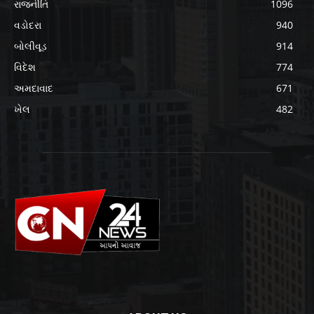
રાજનીતિ
1096
વડોદરા
940
બોલીવૂડ
914
વિદેશ
774
અમદાવાદ
671
ખેલ
482