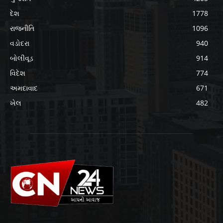
દેશ
1778
રાજનીતિ
1096
વડોદરા
940
બોલીવૂડ
914
વિદેશ
774
અમદાવાદ
671
ખેલ
482