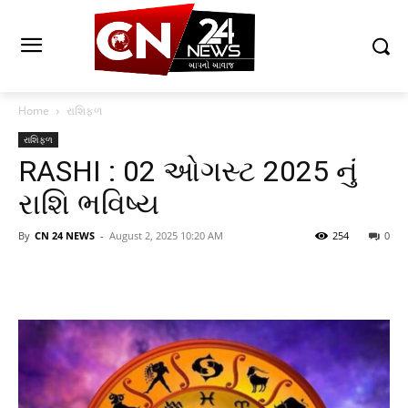
Home
રાશિફળ
રાશિફળ
RASHI : 02 ઓગસ્ટ 2025 નું
રાશિ ભવિષ્ય
By
CN 24 NEWS
-
August 2, 2025 10:20 AM
254
0