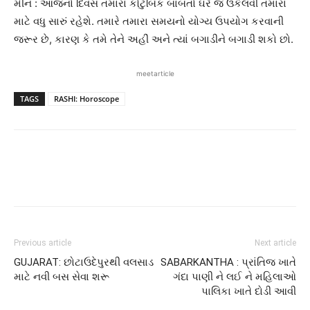
મીન : આજનો દિવસ તમારા કૌટુંબિક બાબતો ઘરે જ ઉકેલવી તમારા
માટે વધુ સારું રહેશે. તમારે તમારા સમયનો યોગ્ય ઉપયોગ કરવાની
જરૂર છે, કારણ કે તમે તેને અહીં અને ત્યાં બગાડીને બગાડી શકો છો.
meetarticle
TAGS
RASHI: Horoscope
Previous article
Next article
GUJARAT: છોટાઉદેપુરથી વલસાડ
SABARKANTHA : પ્રાંતિજ ખાતે
માટે નવી બસ સેવા શરૂ
ગંદા પાણી ને લઈ ને મહિલાઓ
પાલિકા ખાતે દોડી આવી