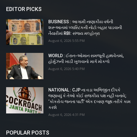
EDITOR PICKS
BUSINESS : આગામી નાણાકીય વર્ષની
શરૂઆતમાં પ્લાસ્ટિકની નોટો બહાર પાડવાની
તૈયારીમાં RBI: સંજય મલ્હોત્રા
August 6, 2026 5:55 PM
WORLD : ઈરાન-ઓમાન સમજૂતી હાથવેંતમાં,
હોર્મુઝની ખાડી ખુલવાનો માર્ગ મોકળો
August 6, 2026 5:40 PM
NATIONAL : CJP ના વડા અભિજીત દીપકે
જણાવ્યું કે તેઓ કોઈ રાજકીય પક્ષ નહીં બનાવે;
‘કોકરોચ જનતા પાર્ટી’ એક દબાણ જૂથ તરીકે કામ
કરશે
August 6, 2026 4:31 PM
POPULAR POSTS