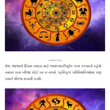
meetarticle
મેષ: આજનો દિવસ તમારા માટે જવાબદારીપૂર્વક કામ કરવાનો રહેશે.
તમારું કામ બીજા કોઈ પર ન નાખો. પ્રતિકૂળ પરિસ્થિતિઓમાં પણ
તમારે ધીરજ રાખવી પડશે.