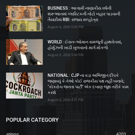
BUSINESS : આગામી નાણાકીય વર્ષની
શરૂઆતમાં પ્લાસ્ટિકની નોટો બહાર પાડવાની
તૈયારીમાં RBI: સંજય મલ્હોત્રા
August 6, 2026 5:55 PM
WORLD : ઈરાન-ઓમાન સમજૂતી હાથવેંતમાં,
હોર્મુઝની ખાડી ખુલવાનો માર્ગ મોકળો
August 6, 2026 5:40 PM
NATIONAL : CJP ના વડા અભિજીત દીપકે
જણાવ્યું કે તેઓ કોઈ રાજકીય પક્ષ નહીં બનાવે;
‘કોકરોચ જનતા પાર્ટી’ એક દબાણ જૂથ તરીકે કામ
કરશે
August 6, 2026 4:31 PM
POPULAR CATEGORY
ગુજરાત
4203