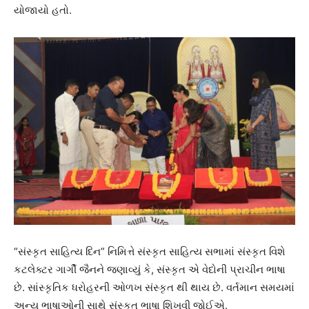
યોજાયો હતો.
“સંસ્કૃત સાહિત્ય દિન” નિમિત્તે સંસ્કૃત સાહિત્ય સભામાં સંસ્કૃત વિશે
કટલેક્ટર ગાર્ગી જૈનને જણાવ્યું કે, સંસ્કૃત એ વેદોની પ્રાચીન ભાષા
છે. સાંસ્કૃતિક ધરોહરની ઓળખ સંસ્કૃત થી થાય છે. વર્તમાન સમયમાં
અન્ય ભાષાઓની સાથે સંસ્કૃત ભાષા શિખવી જોઈએ.