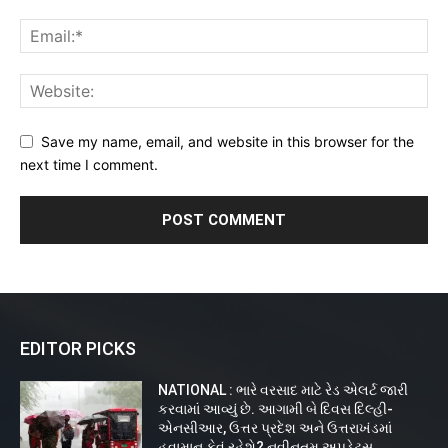
Save my name, email, and website in this browser for the
next time I comment.
EDITOR PICKS
NATIONAL : ભારે વરસાદ માટે રેડ એલર્ટ જારી
કરવામાં આવ્યું છે. આગામી બે દિવસ દિલ્હી-
એનસીઆર, ઉત્તર પ્રદેશ અને ઉત્તરાખંડમાં
હવામાન કેવું રહેશે? નવીનતમ અપડેટ્સ...