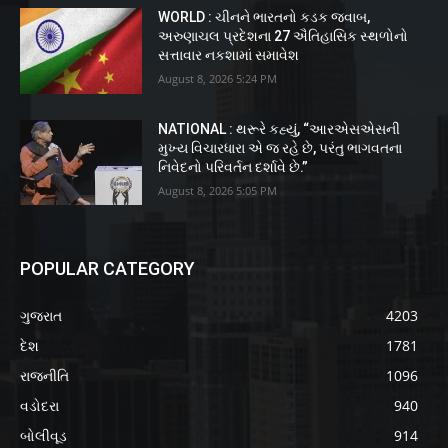
WORLD : ચીનને ભારતનો કડક જવાબ,
અરુણાચલ પ્રદેશના 27 ઐતિહાસિક સ્થળોનો
સત્તાવાર નકશામાં સમાવેશ
August 8, 2026 5:24 PM
NATIONAL : થરૂરે કહ્યું, “આરએસએસની
મુખ્ય વિચારધારા એ જ રહે છે, પરંતુ ભાગવતના
નિવેદનો પરિવર્તન દર્શાવે છે.”
August 8, 2026 5:05 PM
POPULAR CATEGORY
ગુજરાત
4203
દેશ
1781
રાજનીતિ
1096
વડોદરા
940
બોલીવૂડ
914