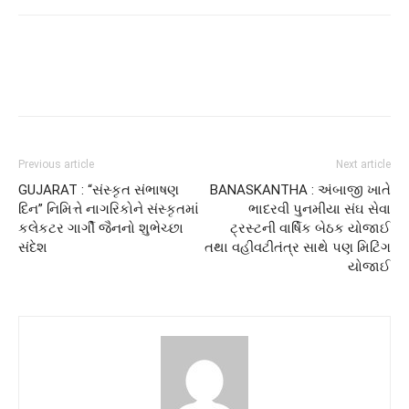
Previous article
Next article
GUJARAT : “સંસ્કૃત સંભાષણ
BANASKANTHA : અંબાજી ખાતે
દિન” નિમિત્તે નાગરિકોને સંસ્કૃતમાં
ભાદરવી પુનમીયા સંઘ સેવા
કલેકટર ગાર્ગી જૈનનો શુભેચ્છા
ટ્રસ્ટની વાર્ષિક બેઠક યોજાઈ
સંદેશ
તથા વહીવટીતંત્ર સાથે પણ મિટિંગ
યોજાઈ