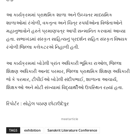
આ કાર્યક્રમમાં પ્રાથમિક શાળા અને ઉચ્ચતર માધ્યમિક
શાળાઓમાં રંગોળી, વકતૃત્વ અને ચિત્ર સ્પર્ધાઓના વિજેતાઓને
મહાનુભાવોને હસ્તે પ્રમાણપત્ર આપી સન્માનિત કરવામાં આવ્યા
હતા. સભાખંડમાં સંસ્કૃત સાહિત્યનું પ્રદર્શન સહિત સંસ્કૃત વિષયક
રંગોળી જિલ્લા કલેકટરએ નિહાળી હતી.
આ કાર્યક્રમમાં બોડેલી પ્રાંત અધિકારી ભૂમિકા રાઓલ, જિલ્લા
શિક્ષણ અધિકારી આનંદ પરમાર, જિલ્લા પ્રાથમિક શિક્ષણ અધિકારી
જે કે પરમાર, ટીપીઈઓ બોડેલી સંદીપભાઈ, શાળાના આચાર્ય,
શિક્ષકઓ અને મોટી સંખ્યામાં વિદ્યાર્થીઓ ઉપસ્થિત રહ્યાં હતા.
રિપોર્ટર : સોહેલ પઠાણ છોટાઉદેપુર
meetarticle
TAGS
exhibition
Sanskrit Literature Conference