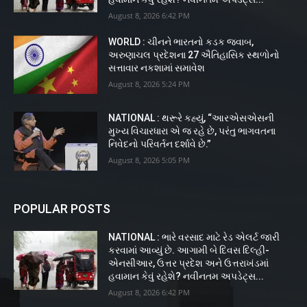
August 8, 2026 6:42 PM
WORLD : ચીનને ભારતનો કડક જવાબ,
અરુણાચલ પ્રદેશના 27 ઐતિહાસિક સ્થળોનો
સત્તાવાર નકશામાં સમાવેશ
August 8, 2026 5:24 PM
NATIONAL : થરૂરે કહ્યું, “આરએસએસની
મુખ્ય વિચારધારા એ જ રહે છે, પરંતુ ભાગવતના
નિવેદનો પરિવર્તન દર્શાવે છે.”
August 8, 2026 5:05 PM
POPULAR POSTS
NATIONAL : ભારે વરસાદ માટે રેડ એલર્ટ જારી
કરવામાં આવ્યું છે. આગામી બે દિવસ દિલ્હી-
એનસીઆર, ઉત્તર પ્રદેશ અને ઉત્તરાખંડમાં
હવામાન કેવું રહેશે? નવીનતમ અપડેટ્સ...
August 8, 2026 6:42 PM