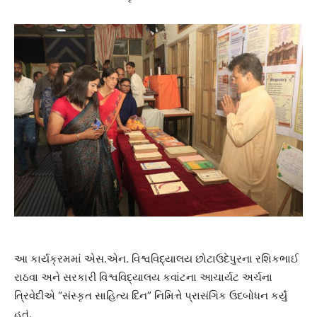
આ કાર્યક્રમમાં એસ.એન. વિશ્વવિદ્યાલય છોટાઉદેપુરના રશિકભાઈ
રાઠવા અને સરકારી વિશ્વવિદ્યાલય કવાંટના આચાર્યટ અર્ચના
ત્રિવેદીએ “સંસ્કૃત સાહિત્ય દિન” નિમિત્તે પ્રાસંગિક ઉદબોધન કર્યું
હતું.