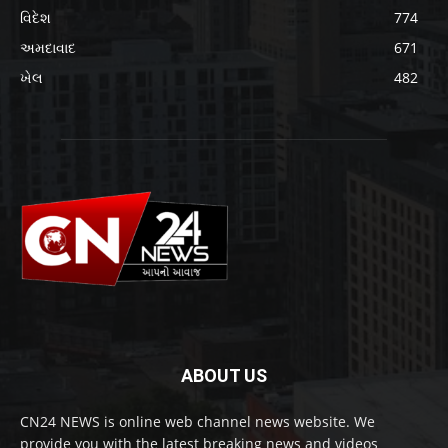
વિદેશ
774
અમદાવાદ
671
ખેલ
482
ABOUT US
CN24 NEWS is online web channel news website. We
provide you with the latest breaking news and videos