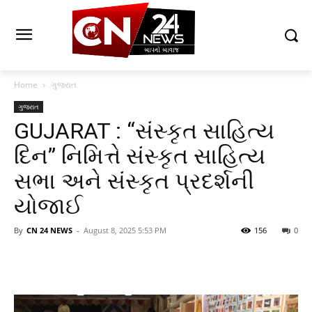
Home
ગુજરાત
ગુજરાત
GUJARAT : “સંસ્કૃત સાહિત્ય
દિન” નિમિત્તે સંસ્કૃત સાહિત્ય
સભા અને સંસ્કૃત પ્રદર્શની
યોજાઈ
By
CN 24 NEWS
-
August 8, 2025 5:53 PM
156
0