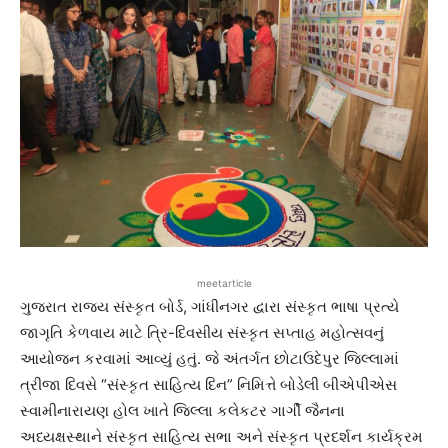
meetarticle
ગુજરાત રાજ્ય સંસ્કૃત બોર્ડ, ગાંધીનગર દ્વારા સંસ્કૃત ભાષા પ્રત્યે
જાગૃતિ કેળવાય માટે ત્રિ-દિવસીય સંસ્કૃત સપ્તાહ મહોત્સવનું
આયોજન કરવામાં આવ્યું હતું. જે અંતર્ગત છોટાઉદેપુર જિલ્લામાં
ત્રીજા દિવસે “સંસ્કૃત સાહિત્ય દિન” નિમિત્તે બોડેલી બીએપીએસ
સ્વામીનારાયણ હોલ ખાતે જિલ્લા કલેકટર ગાર્ગી જૈનના
અધ્યક્ષસ્થાને સંસ્કૃત સાહિત્ય સભા અને સંસ્કૃત પ્રદર્શન કાર્યક્રમ