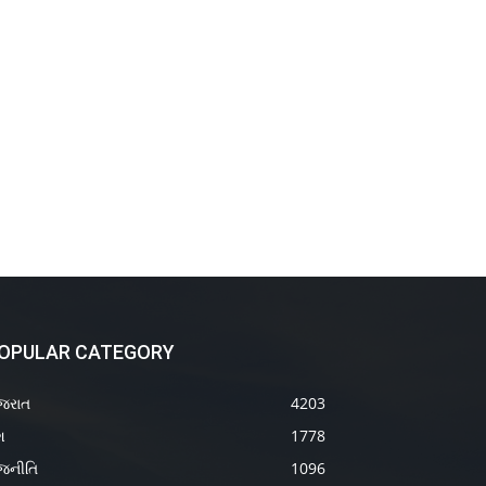
OPULAR CATEGORY
જરાત
4203
શ
1778
જનીતિ
1096