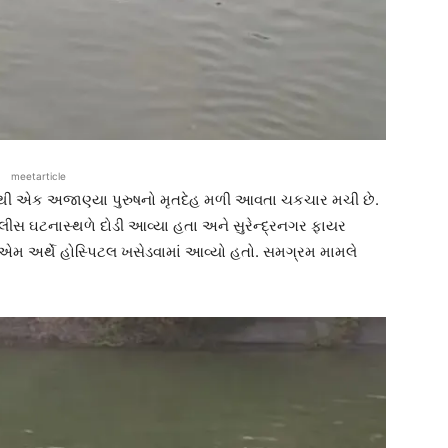
meetarticle
માંથી એક અજાણ્યા પુરુષનો મૃતદેહ મળી આવતા ચકચાર મચી છે.
લીસ ઘટનાસ્થળે દોડી આવ્યા હતા અને સુરેન્દ્રનગર ફાયર
એમ અર્થે હોસ્પિટલ ખસેડવામાં આવ્યો હતો. સમગ્રમ મામલે