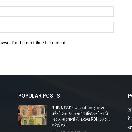
owser for the next time I comment.
POPULAR POSTS
P
BUSINESS : આગામી નાણાકીય
ગુ
વર્ષની શરૂઆતમાં પ્લાસ્ટિકની નોટો
દે
ય
બહાર પાડવાની તૈયારીમાં RBI: સંજય
મલ્હોત્રા
રા
August 6, 2026 5:55 PM