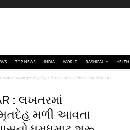
EWS
TOP NEWS
INDIA
WORLD
RASHIFAL
HELTH
માં અજાણ્યા પુરુષનો મૃતદેહ મળી આવતા ચકચાર, પોલીસ તપાસનો ધમધમાટ...
 : લખતરમાં
 મૃતદેહ મળી આવતા
પાસનો ધમધમાટ શરૂ