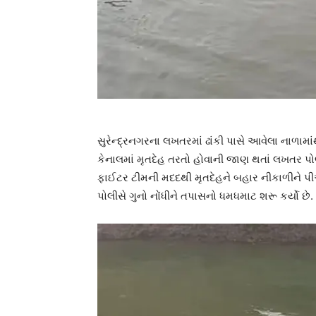
સુરેન્દ્રનગરના લખતરમાં ઢાંકી પાસે આવેલા નાળા
કેનાલમાં મૃતદેહ તરતો હોવાની જાણ થતાં લખતર પો
ફાઈટર ટીમની મદદથી મૃતદેહને બહાર નીકાળીને પી
પોલીસે ગુનો નોંધીને તપાસનો ધમધમાટ શરૂ કર્યો છે.