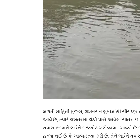
મળતી માહિતી મુજબ, લખતર તાલુકામાંથી સૌરાષ્ટ્ર તર
આવે છે, ત્યારે લખતરમાં ઢાંકી પાસે આવેલા સાતનાળ
તપાસ કરવાને લઈને રાજકોટ ખસેડવામાં આવ્યો છે.સ
હત્યા થઈ છે કે આત્મહત્યા કરી છે, તેને લઈને તપાસ