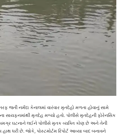
ફ જતી નર્મદા કેનાલમાં વારંવાર મૃતદેહો મળતા હોવાનું સામે
ાના સાયફનમાંથી મૃતદેહ મળ્યો હતો. પોલીસે મૃતદેહની ફોરેનસિક
મગ્ર ઘટનાને લઈને પોલીસે મૃતક વ્યક્તિ કોણ છે અને તેની
 હાથ ધરી છે. જોકે, પોસ્ટમોર્ટમ રિપોર્ટ આવ્યા બાદ બનાવને