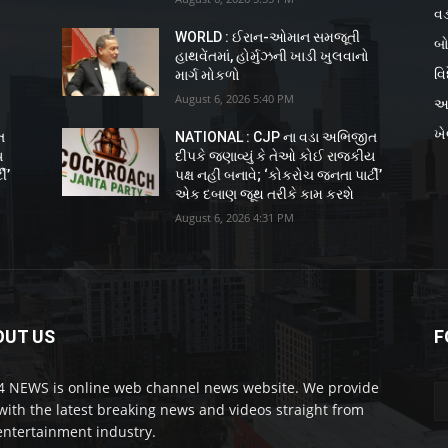
વડ
WORLD : ઈરાન-ઓમાન સમજૂતી
બો
હાથવેંતમાં, હોર્મુઝની ખાડી ખુલવાનો
વિ
માર્ગ મોકળો
August 6, 2026 5:40 PM
અ
ખ
ત
NATIONAL : CJP ના વડા અભિજીત
ય
દીપકે જણાવ્યું કે તેઓ કોઈ રાજકીય
ી’
પક્ષ નહીં બનાવે; ‘કોકરોચ જનતા પાર્ટી’
એક દબાણ જૂથ તરીકે કામ કરશે
August 6, 2026 4:31 PM
OUT US
F
 NEWS is online web channel news website. We provide
with the latest breaking news and videos straight from
entertainment industry.