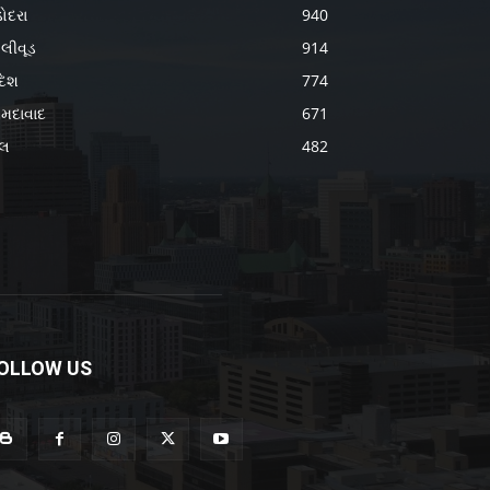
ોદરા
940
લીવૂડ
914
દેશ
774
મદાવાદ
671
ેલ
482
OLLOW US