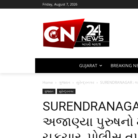
Friday, August 7, 2026
GUJARAT
BREAKING N
Home
ગુજરાત
સુરેન્દ્રનગર
SURENDRANAGAR : લખતર
ગુજરાત
સુરેન્દ્રનગર
SURENDRANAGAR
અજાણ્યા પુરુષનો
ચકચાર, પોલીસ ત