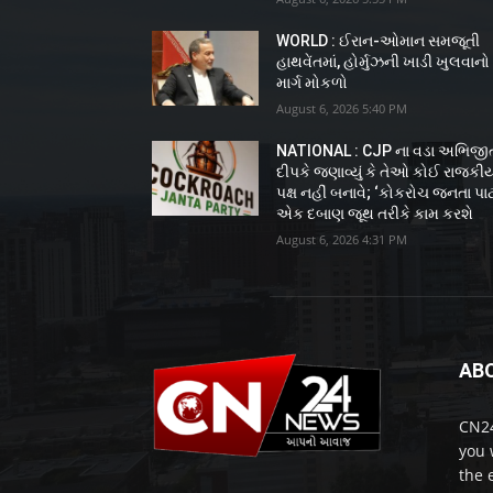
WORLD : ઈરાન-ઓમાન સમજૂતી
હાથવેંતમાં, હોર્મુઝની ખાડી ખુલવાનો
માર્ગ મોકળો
August 6, 2026 5:40 PM
NATIONAL : CJP ના વડા અભિજી
દીપકે જણાવ્યું કે તેઓ કોઈ રાજકી
પક્ષ નહીં બનાવે; ‘કોકરોચ જનતા પાર્ટ
એક દબાણ જૂથ તરીકે કામ કરશે
August 6, 2026 4:31 PM
AB
CN24
you 
the 