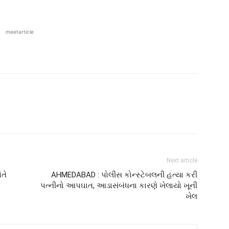
meetarticle
Next article
તે
AHMEDABAD : પોલીસ કોન્સ્ટેબલની હત્યા કરી
પત્નીનો આપઘાત, આડાસંબંધના કારણે ખેલાયો ખૂની
ખેલ