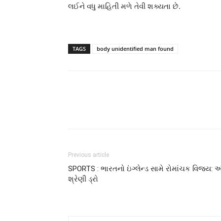
લઈને વધુ માહિતી મળે તેવી શક્યતા છે.
TAGS
body unidentified man found
Previous article
SPORTS : ભારતનો ઇંગ્લેન્ડ સામે રોમાંચક વિજય: અં
શ્રેણી ડ્રો