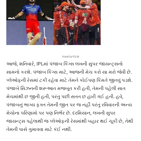
meetarticle
આજે, શનિવારે, IPLમાં પંજાબ કિંગ્સ લખનૌ સુપર જાયન્ટ્સનો
સામનો કરશે. પંજાબ કિંગ્સ માટે, આજની મેચ કરો યા મરો જેવી છે.
પ્લેઓફની રેસમાં ટકી રહેવા માટે તેમને કોઈપણ કિંમતે જીતવું પડશે.
પંજાબે સિઝનની શરૂઆત મજબૂત કરી હતી, તેમની પહેલી સાત
મેચમાંથી છ જીતી હતી, પરંતુ પછી સતત છ હારી ગઈ હતી. હવે,
પંજાબનું ભાગ્ય ફક્ત તેમની જીત પર જ નહીં પરંતુ રવિવારની અન્ય
મેચોના પરિણામો પર પણ નિર્ભર છે. દરમિયાન, લખનૌ સુપર
જાયન્ટ્સ પહેલાથી જ પ્લેઓફની રેસમાંથી બહાર થઈ ચૂકી છે, તેથી
તેમની પાસે ગુમાવવા માટે કંઈ નથી.