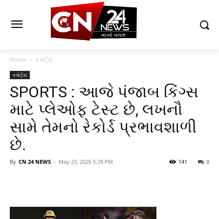
Home
સ્પોર્ટ્સ
સ્પોર્ટ્સ
SPORTS : આજે પંજાબ કિંગ્સ
માટે પ્લેઓફ ટેસ્ટ છે, લખનૌ
સામે તેમનો રેકોર્ડ પ્રભાવશાળી
છે.
By
CN 24 NEWS
-
May 23, 2026 5:28 PM
141
0