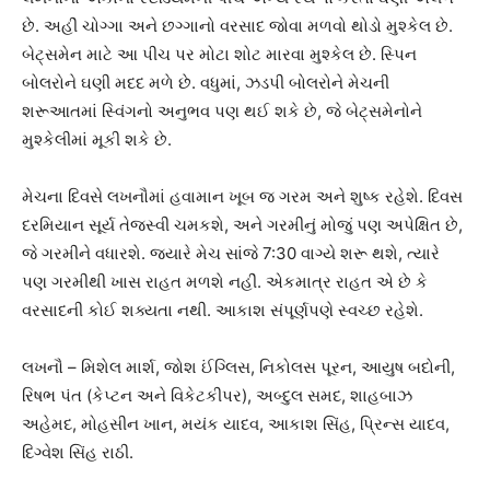
છે. અહીં ચોગ્ગા અને છગ્ગાનો વરસાદ જોવા મળવો થોડો મુશ્કેલ છે.
બેટ્સમેન માટે આ પીચ પર મોટા શોટ મારવા મુશ્કેલ છે. સ્પિન
બોલરોને ઘણી મદદ મળે છે. વધુમાં, ઝડપી બોલરોને મેચની
શરૂઆતમાં સ્વિંગનો અનુભવ પણ થઈ શકે છે, જે બેટ્સમેનોને
મુશ્કેલીમાં મૂકી શકે છે.
મેચના દિવસે લખનૌમાં હવામાન ખૂબ જ ગરમ અને શુષ્ક રહેશે. દિવસ
દરમિયાન સૂર્ય તેજસ્વી ચમકશે, અને ગરમીનું મોજું પણ અપેક્ષિત છે,
જે ગરમીને વધારશે. જ્યારે મેચ સાંજે 7:30 વાગ્યે શરૂ થશે, ત્યારે
પણ ગરમીથી ખાસ રાહત મળશે નહીં. એકમાત્ર રાહત એ છે કે
વરસાદની કોઈ શક્યતા નથી. આકાશ સંપૂર્ણપણે સ્વચ્છ રહેશે.
લખનૌ – મિશેલ માર્શ, જોશ ઈંગ્લિસ, નિકોલસ પૂરન, આયુષ બદોની,
રિષભ પંત (કેપ્ટન અને વિકેટકીપર), અબ્દુલ સમદ, શાહબાઝ
અહેમદ, મોહસીન ખાન, મયંક યાદવ, આકાશ સિંહ, પ્રિન્સ યાદવ,
દિગ્વેશ સિંહ રાઠી.