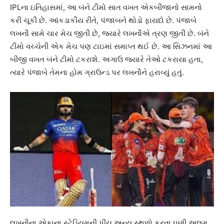
IPLના ઇતિહાસમાં, આ બંને ટીમો સાત વખત એકબીજાનો સામનો
કરી ચૂકી છે. આંકડાકીય રીતે, પંજાબને થોડો ફાયદો છે. પંજાબે
લખનૌ સામે ચાર મેચ જીતી છે, જ્યારે લખનૌએ ત્રણ જીતી છે. બંને
ટીમો વચ્ચેની એક મેચ પણ ટાઇમાં સમાપ્ત થઈ છે. આ સિઝનમાં આ
બીજી વખત બંને ટીમો ટકરાશે. અગાઉ જ્યારે તેઓ ટકરાયા હતા,
ત્યારે પંજાબે તેમના હોમ ગ્રાઉન્ડ પર લખનૌને હરાવ્યું હતું.
લખનૌના એકાના સ્ટેડિયમની પીચ અન્ય સ્થળો કરતા ઘણી અલગ