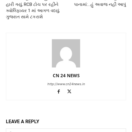
હારી ગયું, RCB ટોચ પર રહીને
પાનામાં:…હું અવાજ નહીં આપું
ક્વોલિફાયર 1 માં આગળ વધ્યું;
ગુજરાત સામે ટકરાશે
CN 24 NEWS
http://www.cn24news.in
LEAVE A REPLY