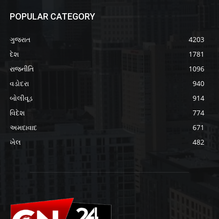
POPULAR CATEGORY
ગુજરાત
4203
દેશ
1781
રાજનીતિ
1096
વડોદરા
940
બોલીવૂડ
914
વિદેશ
774
અમદાવાદ
671
ખેલ
482