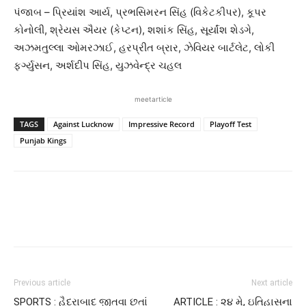
પંજાબ – પ્રિયાંશ આર્ય, પ્રભસિમરન સિંહ (વિકેટકીપર), કૂપર
કોનોલી, શ્રેયસ ઐયર (કેપ્ટન), શશાંક સિંહ, સૂર્યાંશ શેડગે,
અઝમતુલ્લા ઓમરઝાઈ, હરપ્રીત બ્રાર, ઝેવિયર બાર્ટલેટ, લોકી
ફર્ગ્યુસન, અર્શદીપ સિંહ, યુઝવેન્દ્ર ચહલ
meetarticle
TAGS
Against Lucknow
Impressive Record
Playoff Test
Punjab Kings
Previous article
Next article
SPORTS : હૈદરાબાદ જીતવા છતાં
ARTICLE : ૨૪ મે, ઇતિહાસના