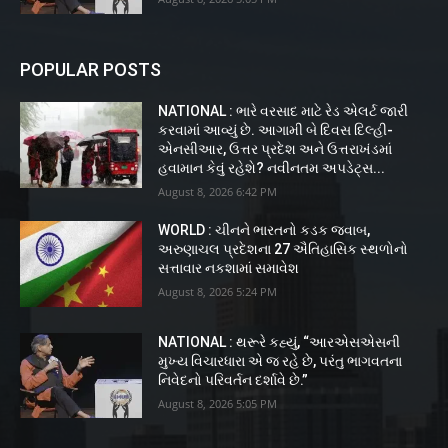
POPULAR POSTS
NATIONAL : ભારે વરસાદ માટે રેડ એલર્ટ જારી
કરવામાં આવ્યું છે. આગામી બે દિવસ દિલ્હી-
એનસીઆર, ઉત્તર પ્રદેશ અને ઉત્તરાખંડમાં
હવામાન કેવું રહેશે? નવીનતમ અપડેટ્સ...
August 8, 2026 6:42 PM
WORLD : ચીનને ભારતનો કડક જવાબ,
અરુણાચલ પ્રદેશના 27 ઐતિહાસિક સ્થળોનો
સત્તાવાર નકશામાં સમાવેશ
August 8, 2026 5:24 PM
NATIONAL : થરૂરે કહ્યું, “આરએસએસની
મુખ્ય વિચારધારા એ જ રહે છે, પરંતુ ભાગવતના
નિવેદનો પરિવર્તન દર્શાવે છે.”
August 8, 2026 5:05 PM