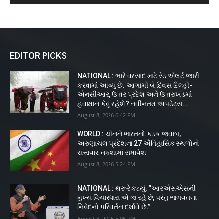
EDITOR PICKS
NATIONAL : ભારે વરસાદ માટે રેડ એલર્ટ જારી
કરવામાં આવ્યું છે. આગામી બે દિવસ દિલ્હી-
એનસીઆર, ઉત્તર પ્રદેશ અને ઉત્તરાખંડમાં
હવામાન કેવું રહેશે? નવીનતમ અપડેટ્સ...
August 8, 2026 6:42 PM
WORLD : ચીનને ભારતનો કડક જવાબ,
અરુણાચલ પ્રદેશના 27 ઐતિહાસિક સ્થળોનો
સત્તાવાર નકશામાં સમાવેશ
August 8, 2026 5:24 PM
NATIONAL : થરૂરે કહ્યું, “આરએસએસની
મુખ્ય વિચારધારા એ જ રહે છે, પરંતુ ભાગવતના
નિવેદનો પરિવર્તન દર્શાવે છે.”
August 8, 2026 5:05 PM