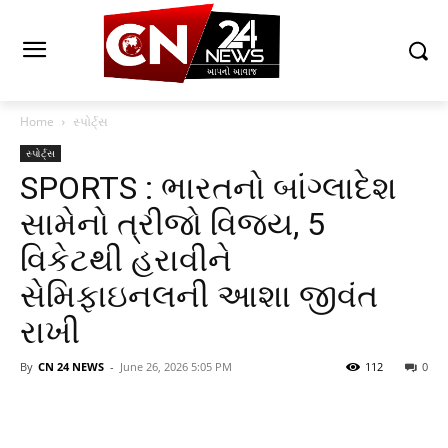
Home
સ્પોર્ટ્સ
સ્પોર્ટ્સ
SPORTS : ભારતનો બાંગ્લાદેશ
સામેનો ત્રીજો વિજય, 5
વિકેટથી હરાવીને
સેમિફાઇનલની આશા જીવંત
રાખી
By
CN 24 NEWS
-
June 26, 2026 5:05 PM
112
0