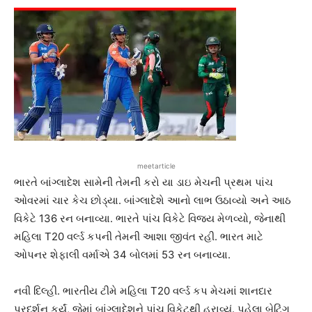
meetarticle
ભારતે બાંગ્લાદેશ સામેની તેમની કરો યા ડાઇ મેચની પ્રથમ પાંચ
ઓવરમાં ચાર કેચ છોડ્યા. બાંગ્લાદેશે આનો લાભ ઉઠાવ્યો અને આઠ
વિકેટે 136 રન બનાવ્યા. ભારતે પાંચ વિકેટે વિજય મેળવ્યો, જેનાથી
મહિલા T20 વર્લ્ડ કપની તેમની આશા જીવંત રહી. ભારત માટે
ઓપનર શેફાલી વર્માએ 34 બોલમાં 53 રન બનાવ્યા.
નવી દિલ્હી. ભારતીય ટીમે મહિલા T20 વર્લ્ડ કપ મેચમાં શાનદાર
પ્રદર્શન કર્યું, જેમાં બાંગ્લાદેશને પાંચ વિકેટથી હરાવ્યું. પહેલા બેટિંગ