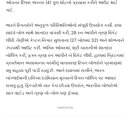
ઓપનર દિલરા અખ્તર (4) પુલ શોટનો પ્રયાસ કરીને આઉટ થઈ
ગઈ.
ભારતે સ્પિનરોને અનુકૂળ પરિસ્થિતિઓનો સંપૂર્ણ ઉપયોગ કર્યો. રાધા
યાદવે બોલ સાથે શાનદાર વાપસી કરી, 28 રન આપીને ત્રણ વિકેટ
લીધી. તેણીએ કેપ્ટન નિગાર સુલતાના (27 બોલમાં 32) અને શોભનાને
ઝડપથી આઉટ કરી. અંતિમ ઓવરમાં, શ્રી ચારાનીએ શાનદાર
બોલિંગ કરી, ફક્ત ત્રણ રન આપીને બે વિકેટ લીધી. હાલમાં બ્રિટનમાં
પ્રવર્તમાન અસામાન્ય ગરમીનું વાતાવરણ સ્પિન બોલરોને પ્રમાણમાં
વધુ સહાય પૂરી પાડી રહ્યું છે. આને ધ્યાનમાં રાખીને, ભારત
બાંગ્લાદેશની ઇનિંગ્સ દરમિયાન મુખ્યત્વે સ્પિન બોલિંગ પર આધાર
રાખતું હતું. ફિલ્ડરોએ ચાર કેચ છોડવા ઉપરાંત, ભારતીય બોલરોએ
સાત વાઈડ અને ત્રણ નો-બોલ પણ ફેંક્યા.
meetarticle