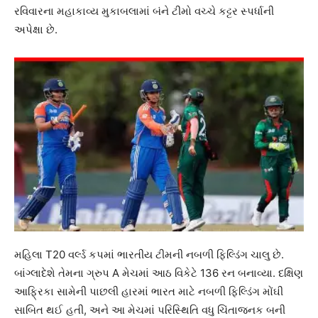
રવિવારના મહાકાવ્ય મુકાબલામાં બંને ટીમો વચ્ચે કટ્ટર સ્પર્ધાની
અપેક્ષા છે.
મહિલા T20 વર્લ્ડ કપમાં ભારતીય ટીમની નબળી ફિલ્ડિંગ ચાલુ છે.
બાંગ્લાદેશે તેમના ગ્રુપ A મેચમાં આઠ વિકેટે 136 રન બનાવ્યા. દક્ષિણ
આફ્રિકા સામેની પાછલી હારમાં ભારત માટે નબળી ફિલ્ડિંગ મોંઘી
સાબિત થઈ હતી, અને આ મેચમાં પરિસ્થિતિ વધુ ચિંતાજનક બની