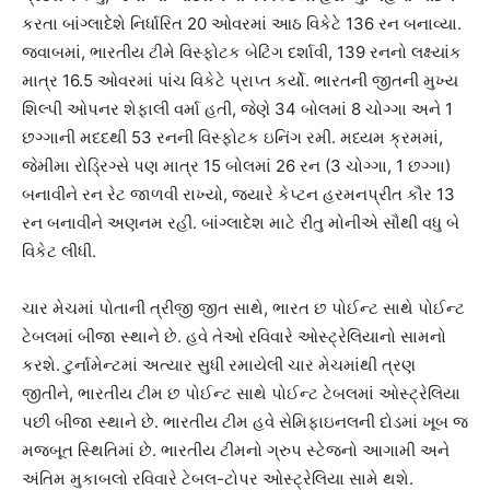
કરતા બાંગ્લાદેશે નિર્ધારિત 20 ઓવરમાં આઠ વિકેટે 136 રન બનાવ્યા.
જવાબમાં, ભારતીય ટીમે વિસ્ફોટક બેટિંગ દર્શાવી, 139 રનનો લક્ષ્યાંક
માત્ર 16.5 ઓવરમાં પાંચ વિકેટે પ્રાપ્ત કર્યો. ભારતની જીતની મુખ્ય
શિલ્પી ઓપનર શેફાલી વર્મા હતી, જેણે 34 બોલમાં 8 ચોગ્ગા અને 1
છગ્ગાની મદદથી 53 રનની વિસ્ફોટક ઇનિંગ રમી. મધ્યમ ક્રમમાં,
જેમીમા રોડ્રિગ્સે પણ માત્ર 15 બોલમાં 26 રન (3 ચોગ્ગા, 1 છગ્ગા)
બનાવીને રન રેટ જાળવી રાખ્યો, જ્યારે કેપ્ટન હરમનપ્રીત કૌર 13
રન બનાવીને અણનમ રહી. બાંગ્લાદેશ માટે રીતુ મોનીએ સૌથી વધુ બે
વિકેટ લીધી.
ચાર મેચમાં પોતાની ત્રીજી જીત સાથે, ભારત છ પોઈન્ટ સાથે પોઈન્ટ
ટેબલમાં બીજા સ્થાને છે. હવે તેઓ રવિવારે ઓસ્ટ્રેલિયાનો સામનો
કરશે. ટુર્નામેન્ટમાં અત્યાર સુધી રમાયેલી ચાર મેચમાંથી ત્રણ
જીતીને, ભારતીય ટીમ છ પોઈન્ટ સાથે પોઈન્ટ ટેબલમાં ઓસ્ટ્રેલિયા
પછી બીજા સ્થાને છે. ભારતીય ટીમ હવે સેમિફાઇનલની દોડમાં ખૂબ જ
મજબૂત સ્થિતિમાં છે. ભારતીય ટીમનો ગ્રુપ સ્ટેજનો આગામી અને
અંતિમ મુકાબલો રવિવારે ટેબલ-ટોપર ઓસ્ટ્રેલિયા સામે થશે.