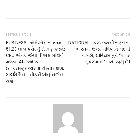
Previous article
Next article
BUSINESS : એમેઝોન ભારતમાં
NATIONAL : કલ્પક્કમની સફળતા
₹1.23 લાખ કરોડનું રોકાણ કરશે:
ભારતના ઉર્જા ભવિષ્યને બદલી
CEO એન્ડી જેસી પીએમ મોદીને
નાખશે, થોરિયમ હવે “પાવર
મળ્યા; AI-ક્લાઉડ
સુપરપાવર” બની રહ્યું છે!
ઈન્ફ્રાસ્ટ્રક્ચરનો વિસ્તાર થશે,
3.8 મિલિયન નોકરીઓનું સર્જન
થશે