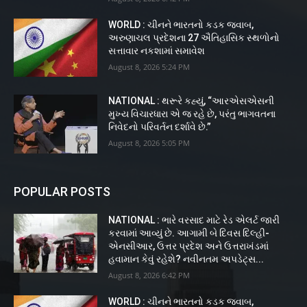
WORLD : ચીનને ભારતનો કડક જવાબ,
અરુણાચલ પ્રદેશના 27 ઐતિહાસિક સ્થળોનો
સત્તાવાર નકશામાં સમાવેશ
August 8, 2026 5:24 PM
NATIONAL : થરૂરે કહ્યું, “આરએસએસની
મુખ્ય વિચારધારા એ જ રહે છે, પરંતુ ભાગવતના
નિવેદનો પરિવર્તન દર્શાવે છે.”
August 8, 2026 5:05 PM
POPULAR POSTS
NATIONAL : ભારે વરસાદ માટે રેડ એલર્ટ જારી
કરવામાં આવ્યું છે. આગામી બે દિવસ દિલ્હી-
એનસીઆર, ઉત્તર પ્રદેશ અને ઉત્તરાખંડમાં
હવામાન કેવું રહેશે? નવીનતમ અપડેટ્સ...
August 8, 2026 6:42 PM
WORLD : ચીનને ભારતનો કડક જવાબ,