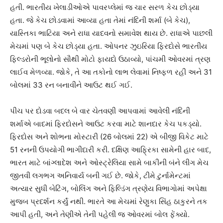
હતી. ભારતીય ખેલાડીઓએ પાવરપ્લેમાં જ ચાર સરળ કેચ છોડ્યા
હતા. જે કેચ છોડવામાં આવ્યા હતા તેમાં નંદિની શર્મા (બે કેચ),
યાસ્તિકા ભાટિયા અને રાધા યાદવનો સમાવેશ થાય છે. રાધાએ પાછલી
મેચમાં પણ બે કેચ છોડ્યા હતા. ઓપનર ઝુઇરિયા ફિરદોસે ભારતીય
ફિલ્ડરોની ભૂલોનો સૌથી મોટો ફાયદો ઉઠાવ્યો, પાંચમી ઓવરમાં ત્રણ
લાઈવ મેળવ્યા. જોકે, તે આ તકોનો લાભ લેવામાં નિષ્ફળ રહી અને 31
બોલમાં 33 રન બનાવીને આઉટ થઈ ગઈ.
પીચ પર દોડવા બદલ બે વાર ચેતવણી આપવામાં આવેલી નંદિની
શર્માએ બાદમાં ફિરદોસને આઉટ કરવા માટે શાનદાર કેચ પકડ્યો.
ફિરદોસ અને શોભના મોસ્ટારી (26 બોલમાં 22) એ બીજી વિકેટ માટે
51 રનની ઉપયોગી ભાગીદારી કરી. દક્ષિણ આફ્રિકા સામેની હાર બાદ,
ભારત માટે બાંગ્લાદેશ અને ઓસ્ટ્રેલિયા સામે બાકીની બંને લીગ મેચ
જીતવી લગભગ અનિવાર્ય બની ગઈ છે. જોકે, ટીમે ટુર્નામેન્ટમાં
અત્યાર સુધી બેટિંગ, બોલિંગ અને ફિલ્ડિંગ ત્રણેય વિભાગોમાં અપેક્ષા
મુજબ પ્રદર્શન કર્યું નથી. ભારતે આ મેચમાં રેણુકા સિંહ ઠાકુરને તક
આપી હતી, અને તેણીએ તેની પહેલી જ ઓવરમાં બોલ ફેંક્યો.