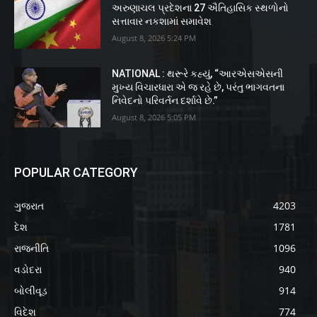
અરુણાચલ પ્રદેશના 27 ઐતિહાસિક સ્થળોનો
સત્તાવાર નકશામાં સમાવેશ
August 8, 2026 5:24 PM
NATIONAL : થરૂરે કહ્યું, “આરએસએસની
મુખ્ય વિચારધારા એ જ રહે છે, પરંતુ ભાગવતના
નિવેદનો પરિવર્તન દર્શાવે છે.”
August 8, 2026 5:05 PM
POPULAR CATEGORY
ગુજરાત
4203
દેશ
1781
રાજનીતિ
1096
વડોદરા
940
બોલીવૂડ
914
વિદેશ
774