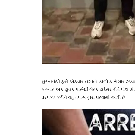
સુરતમાંથી ફરી એકવાર નશાનો કાળો કારોબાર ઝડપી લ
કરનાર એક યુવક પાસેથી ગેરકાયદેસર રીતે પોશ ડોડા
ધરપકડ કરીને વધુ તપાસ હાથ ધરવામાં આવી છે.