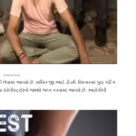
meetarticle
ેવામાં આવ્યો છે. સચિન જી.આઈ.ડી.સી. વિસ્તારમાં પુઠા કટિંગ
 (પોપીસ્ટ્રો)નો જથ્થો જપ્ત કરવામાં આવ્યો છે. આરોપીની