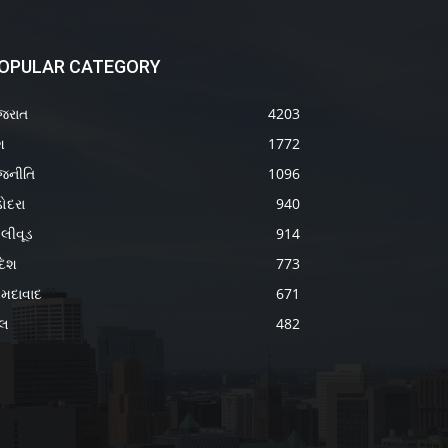
OPULAR CATEGORY
જરાત
4203
શ
1772
જનીતિ
1096
ોદરા
940
લીવૂડ
914
દેશ
773
મદાવાદ
671
ેલ
482