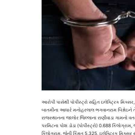
આરોપી પાસેથી પોપીસ્ટ્રો સહિત ઇલેક્ટ્રિક મિક્સર
બાતમીના આધારે મનોહરલાલ ભગવાનરામ બિશ્નોઇને તેન
રાજસ્થાનના જાલોર જિલ્લાના રાણીવાડા ગામનો વત
પરમિટના પોશ ડોડા (પોપીસ્ટ્રો) 0.688 કિલોગ્રામ, જ
કિલોગ્રામ, જેની કિંમત 5,325, ઇલેક્ટ્રિક મિક્સ