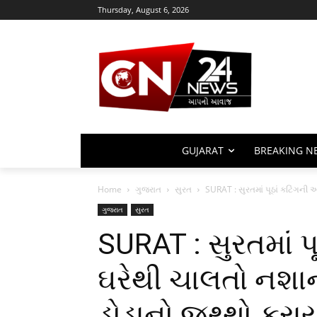
Thursday, August 6, 2026
GUJARAT
BREAKING N
Home
ગુજરાત
સુરત
SURAT : સુરતમાં પૂઠાં કટિંગની 
ગુજરાત
સુરત
SURAT : સુરતમાં પ
ઘરેથી ચાલતો નશાન
ડોડાનો જથ્થો કરા