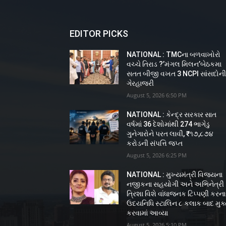
EDITOR PICKS
NATIONAL : TMCના બળવાખોરો
વચ્ચે તિરાડ ?’મંગલ મિલન’બેઠકમા
સતત બીજી વખત 3 NCPI સાંસદોન
ગેરહાજરી
August 5, 2026 6:50 PM
NATIONAL : કેન્દ્ર સરકાર સાત
વર્ષમાં 36 દેશોમાંથી 274 ભાગેડુ
ગુનેગારોને પરત લાવી, ₹૧૭,૮૭૪
કરોડની સંપત્તિ જપ્ત
August 5, 2026 6:25 PM
NATIONAL : મુખ્યમંત્રી વિજયના
નજીકના સહયોગી અને અભિનેત્રી
ત્રિશા વિશે વાંધાજનક ટિપ્પણી કરન
ઉદયનિધિ સ્ટાલિન ૮ કલાક બાદ મુક
કરવામાં આવ્યા
August 5, 2026 5:10 PM