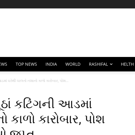
EWS
TOP NEWS
INDIA
WORLD
RASHIFAL
HELTH
આડમાં ઘરેથી ચાલતો નશાનો કાળો કારોબાર, પોશ...
ૂઠાં કટિંગની આડમાં
ો કાળો કારોબાર, પોશ
યો જપ્ત