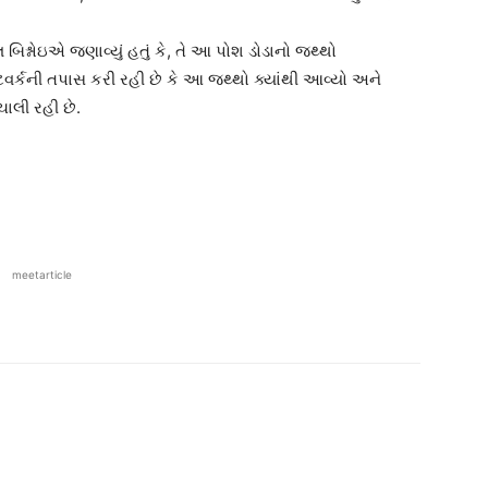
્નોઇએ જણાવ્યું હતું કે, તે આ પોશ ડોડાનો જથ્થો
વર્કની તપાસ કરી રહી છે કે આ જથ્થો ક્યાંથી આવ્યો અને
ચાલી રહી છે.
meetarticle