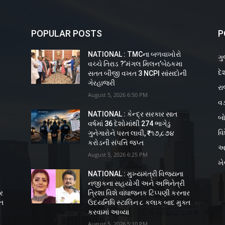
POPULAR POSTS
P
NATIONAL : TMCના બળવાખોરો
ગુ
વચ્ચે તિરાડ ?’મંગલ મિલન’બેઠકમા
દે
ી
સતત બીજી વખત 3 NCPI સાંસદોની
ગેરહાજરી
રા
August 5, 2026 6:50 PM
વડ
NATIONAL : કેન્દ્ર સરકાર સાત
બો
વર્ષમાં 36 દેશોમાંથી 274 ભાગેડુ
વિ
ગુનેગારોને પરત લાવી, ₹૧૭,૮૭૪
કરોડની સંપત્તિ જપ્ત
અ
August 5, 2026 6:25 PM
ખ
NATIONAL : મુખ્યમંત્રી વિજયના
નજીકના સહયોગી અને અભિનેત્રી
ાર
ત્રિશા વિશે વાંધાજનક ટિપ્પણી કરનાર
્ત
ઉદયનિધિ સ્ટાલિન ૮ કલાક બાદ મુક્ત
કરવામાં આવ્યા
August 5, 2026 5:10 PM