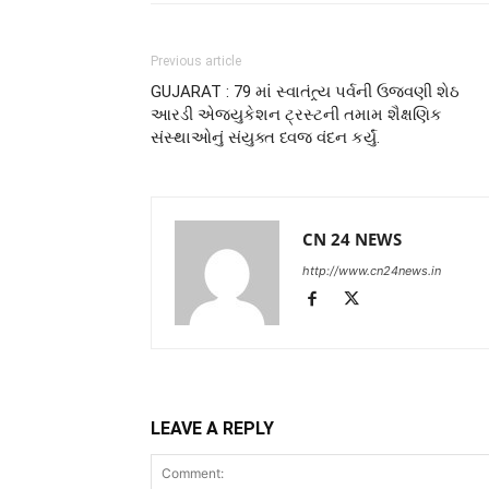
Previous article
GUJARAT : 79 માં સ્વાતંત્ર્ય પર્વની ઉજવણી શેઠ
આરડી એજ્યુકેશન ટ્રસ્ટની તમામ શૈક્ષણિક
સંસ્થાઓનું સંયુક્ત ધ્વજ વંદન કર્યું.
CN 24 NEWS
http://www.cn24news.in
LEAVE A REPLY