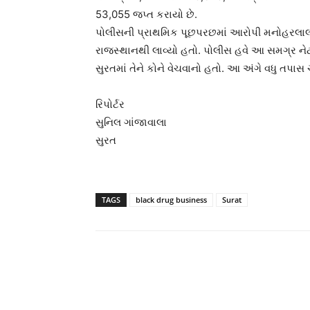
53,055 જપ્ત કરાયો છે.
પોલીસની પ્રાથમિક પૂછપરછમાં આરોપી મનોહરલાલ બિશ
રાજસ્થાનથી લાવ્યો હતો. પોલીસ હવે આ સમગ્ર નેટ
સુરતમાં તેને કોને વેચવાનો હતો. આ અંગે વધુ તપાસ 
રિપોર્ટર
સુનિલ ગાંજાવાલા
સુરત
TAGS
black drug business
Surat