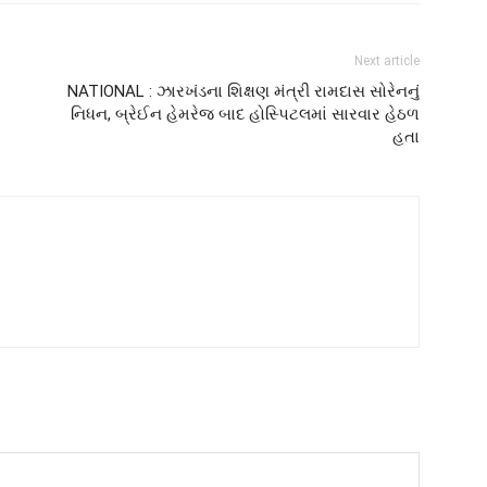
Next article
NATIONAL : ઝારખંડના શિક્ષણ મંત્રી રામદાસ સોરેનનું
નિધન, બ્રેઈન હેમરેજ બાદ હોસ્પિટલમાં સારવાર હેઠળ
હતા