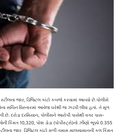
, સ્ટીલના જાર, ડિજિટલ કાંટો કબજે કરવામાં આવ્યો છે.પોલીસે
ા સચિન વિસ્તારમાં આવેલા ઘરેથી જ ઝડપી લીધા હતાં. તે મૂળ
ની છે. દરોડા દરમિયાન, પોલીસને આરોપી પાસેથી વગર પાસ-
ેની કિંમત 10,320, પોશ ડોડા (પોપીસ્ટ્રો)નો ઝીણો ભૂક્કો 0.355
ર સ્ટીલના જાર, ડિજિટલ કાંટો મળી તમામ માલસામાનની કુલ કિંમત