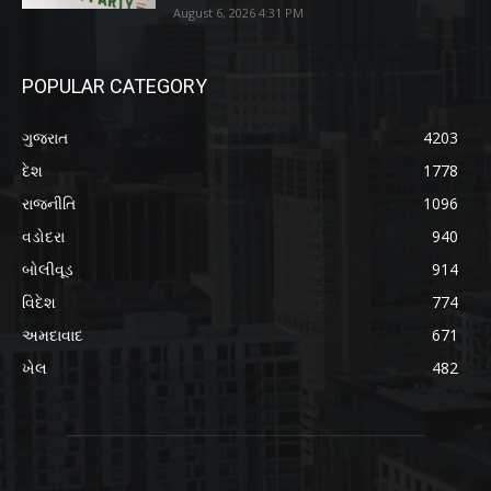
August 6, 2026 4:31 PM
POPULAR CATEGORY
ગુજરાત
4203
દેશ
1778
રાજનીતિ
1096
વડોદરા
940
બોલીવૂડ
914
વિદેશ
774
અમદાવાદ
671
ખેલ
482