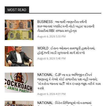
MOST READ
BUSINESS : આગામી નાણાકીય વર્ષની
શરૂઆતમાં પ્લાસ્ટિકની નોટો બહાર પાડવાની
તૈયારીમાં RBI: સંજય મલ્હોત્રા
August 6, 2026 5:55 PM
WORLD : ઈરાન-ઓમાન સમજૂતી હાથવેંતમાં,
હોર્મુઝની ખાડી ખુલવાનો માર્ગ મોકળો
August 6, 2026 5:40 PM
NATIONAL : CJP ના વડા અભિજીત દીપકે
જણાવ્યું કે તેઓ કોઈ રાજકીય પક્ષ નહીં બનાવે;
‘કોકરોચ જનતા પાર્ટી’ એક દબાણ જૂથ તરીકે કામ
કરશે
August 6, 2026 4:31 PM
NATIONAL : કિરેન રિજિજૂએ લોકસભામાં