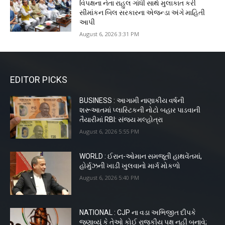
વિપક્ષના નેતા રાહુલ ગાંધી સાથે મુલાકાત કરી
સીમાંકન બિલ સરકારના એજન્ડા અંગે માહિતી
આપી
August 6, 2026 3:31 PM
EDITOR PICKS
BUSINESS : આગામી નાણાકીય વર્ષની
શરૂઆતમાં પ્લાસ્ટિકની નોટો બહાર પાડવાની
તૈયારીમાં RBI: સંજય મલ્હોત્રા
August 6, 2026 5:55 PM
WORLD : ઈરાન-ઓમાન સમજૂતી હાથવેંતમાં,
હોર્મુઝની ખાડી ખુલવાનો માર્ગ મોકળો
August 6, 2026 5:40 PM
NATIONAL : CJP ના વડા અભિજીત દીપકે
જણાવ્યું કે તેઓ કોઈ રાજકીય પક્ષ નહીં બનાવે;