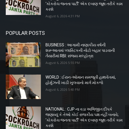
‘કોકરોચ જનતા પાર્ટી’ એક દબાણ જૂથ તરીકે કામ
કરશે
August 6, 2026 4:31 PM
POPULAR POSTS
BUSINESS : આગામી નાણાકીય વર્ષની
શરૂઆતમાં પ્લાસ્ટિકની નોટો બહાર પાડવાની
તૈયારીમાં RBI: સંજય મલ્હોત્રા
August 6, 2026 5:55 PM
WORLD : ઈરાન-ઓમાન સમજૂતી હાથવેંતમાં,
હોર્મુઝની ખાડી ખુલવાનો માર્ગ મોકળો
August 6, 2026 5:40 PM
NATIONAL : CJP ના વડા અભિજીત દીપકે
જણાવ્યું કે તેઓ કોઈ રાજકીય પક્ષ નહીં બનાવે;
‘કોકરોચ જનતા પાર્ટી’ એક દબાણ જૂથ તરીકે કામ
કરશે