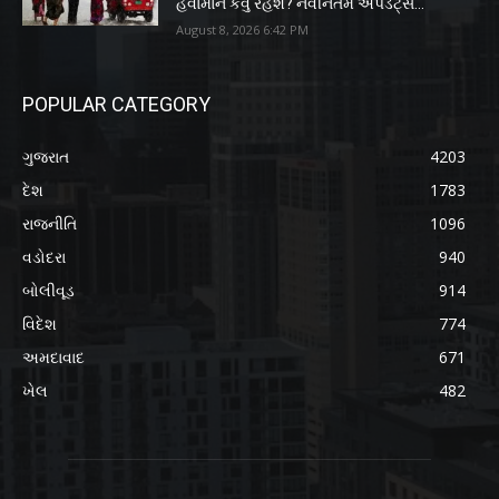
હવામાન કેવું રહેશે? નવીનતમ અપડેટ્સ...
August 8, 2026 6:42 PM
POPULAR CATEGORY
ગુજરાત
4203
દેશ
1783
રાજનીતિ
1096
વડોદરા
940
બોલીવૂડ
914
વિદેશ
774
અમદાવાદ
671
ખેલ
482