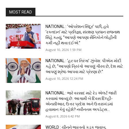
MOST READ
NATIONAL : ‘ઓપરેશન સિંદૂર’ પછી, હવે
‘રક્તદાન’ માટે પ્રતિજ્ઞા, સંરક્ષણ પ્રધાન રાજનાથ
સિંહે કહ્યું, “આપણે આપણા સૈનિકોને લોહીની
કમી નહીં થવા દઈએ.”
August 10, 2026 1:59 PM
NATIONAL : ‘હર ઘર તિરંગા’ ઝુંબેશ: પીએમ મોદી
કહે છે, “આપણો ત્રિરંગો આપણું ગૌરવ છે, દેશ માટે
આપણું શ્રેષ્ઠ આપવા માટે પ્રેરણા છે.”
August 10, 2026 12:24 PM
NATIONAL : ભારે વરસાદ માટે રેડ એલર્ટ જારી
કરવામાં આવ્યું છે. આગામી બે દિવસ દિલ્હી-
એનસીઆર, ઉત્તર પ્રદેશ અને ઉત્તરાખંડમાં
હવામાન કેવું રહેશે? નવીનતમ અપડેટ્સ...
August 8, 2026 6:42 PM
WORLD : ચીનને ભારતનો કડક જવાબ,