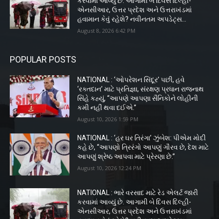
કરવામાં આવ્યું છે. આગામી બે દિવસ દિલ્હી-
એનસીઆર, ઉત્તર પ્રદેશ અને ઉત્તરાખંડમાં
હવામાન કેવું રહેશે? નવીનતમ અપડેટ્સ...
August 8, 2026 6:42 PM
POPULAR POSTS
NATIONAL : ‘ઓપરેશન સિંદૂર’ પછી, હવે
‘રક્તદાન’ માટે પ્રતિજ્ઞા, સંરક્ષણ પ્રધાન રાજનાથ
સિંહે કહ્યું, “આપણે આપણા સૈનિકોને લોહીની
કમી નહીં થવા દઈએ.”
August 10, 2026 1:59 PM
NATIONAL : ‘હર ઘર તિરંગા’ ઝુંબેશ: પીએમ મોદી
કહે છે, “આપણો ત્રિરંગો આપણું ગૌરવ છે, દેશ માટે
આપણું શ્રેષ્ઠ આપવા માટે પ્રેરણા છે.”
August 10, 2026 12:24 PM
NATIONAL : ભારે વરસાદ માટે રેડ એલર્ટ જારી
કરવામાં આવ્યું છે. આગામી બે દિવસ દિલ્હી-
એનસીઆર, ઉત્તર પ્રદેશ અને ઉત્તરાખંડમાં