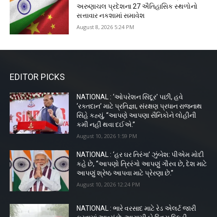
અરુણાચલ પ્રદેશના 27 ઐતિહાસિક સ્થળોનો
સત્તાવાર નકશામાં સમાવેશ
August 8, 2026 5:24 PM
EDITOR PICKS
NATIONAL : ‘ઓપરેશન સિંદૂર’ પછી, હવે
‘રક્તદાન’ માટે પ્રતિજ્ઞા, સંરક્ષણ પ્રધાન રાજનાથ
સિંહે કહ્યું, “આપણે આપણા સૈનિકોને લોહીની
કમી નહીં થવા દઈએ.”
August 10, 2026 1:59 PM
NATIONAL : ‘હર ઘર તિરંગા’ ઝુંબેશ: પીએમ મોદી
કહે છે, “આપણો ત્રિરંગો આપણું ગૌરવ છે, દેશ માટે
આપણું શ્રેષ્ઠ આપવા માટે પ્રેરણા છે.”
August 10, 2026 12:24 PM
NATIONAL : ભારે વરસાદ માટે રેડ એલર્ટ જારી