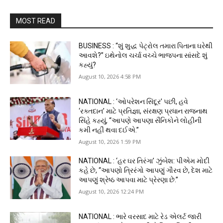
MOST READ
BUSINESS : “શું શુદ્ધ પેટ્રોલ તમારા પિતાના ઘરેથી
આવશે?” ઇથેનોલ ચર્ચા વચ્ચે ભાજપના સાંસદે શું
કહ્યું?
August 10, 2026 4:58 PM
NATIONAL : ‘ઓપરેશન સિંદૂર’ પછી, હવે
‘રક્તદાન’ માટે પ્રતિજ્ઞા, સંરક્ષણ પ્રધાન રાજનાથ
સિંહે કહ્યું, “આપણે આપણા સૈનિકોને લોહીની
કમી નહીં થવા દઈએ.”
August 10, 2026 1:59 PM
NATIONAL : ‘હર ઘર તિરંગા’ ઝુંબેશ: પીએમ મોદી
કહે છે, “આપણો ત્રિરંગો આપણું ગૌરવ છે, દેશ માટે
આપણું શ્રેષ્ઠ આપવા માટે પ્રેરણા છે.”
August 10, 2026 12:24 PM
NATIONAL : ભારે વરસાદ માટે રેડ એલર્ટ જારી