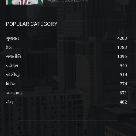
August 10, 2026 12:24 PM
POPULAR CATEGORY
ગુજરાત
4203
દેશ
1783
રાજનીતિ
1096
વડોદરા
940
બોલીવૂડ
914
વિદેશ
774
અમદાવાદ
671
ખેલ
482