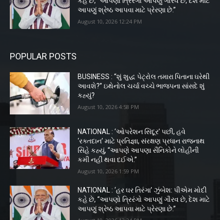
કહે છે, “આપણો ત્રિરંગો આપણું ગૌરવ છે, દેશ માટે
આપણું શ્રેષ્ઠ આપવા માટે પ્રેરણા છે.”
August 10, 2026 12:24 PM
POPULAR POSTS
BUSINESS : “શું શુદ્ધ પેટ્રોલ તમારા પિતાના ઘરેથી
આવશે?” ઇથેનોલ ચર્ચા વચ્ચે ભાજપના સાંસદે શું
કહ્યું?
August 10, 2026 4:58 PM
NATIONAL : ‘ઓપરેશન સિંદૂર’ પછી, હવે
‘રક્તદાન’ માટે પ્રતિજ્ઞા, સંરક્ષણ પ્રધાન રાજનાથ
સિંહે કહ્યું, “આપણે આપણા સૈનિકોને લોહીની
કમી નહીં થવા દઈએ.”
August 10, 2026 1:59 PM
NATIONAL : ‘હર ઘર તિરંગા’ ઝુંબેશ: પીએમ મોદી
કહે છે, “આપણો ત્રિરંગો આપણું ગૌરવ છે, દેશ માટે
આપણું શ્રેષ્ઠ આપવા માટે પ્રેરણા છે.”