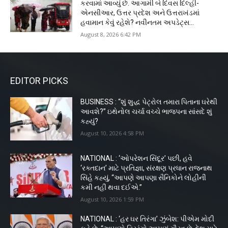
કરવામાં આવ્યું છે. આગામી બે દિવસ દિલ્હી-
એનસીઆર, ઉત્તર પ્રદેશ અને ઉત્તરાખંડમાં
હવામાન કેવું રહેશે? નવીનતમ અપડેટ્સ...
August 8, 2026 6:42 PM
EDITOR PICKS
BUSINESS : “શું શુદ્ધ પેટ્રોલ તમારા પિતાના ઘરેથી
આવશે?” ઇથેનોલ ચર્ચા વચ્ચે ભાજપના સાંસદે શું
કહ્યું?
August 10, 2026 4:58 PM
NATIONAL : ‘ઓપરેશન સિંદૂર’ પછી, હવે
‘રક્તદાન’ માટે પ્રતિજ્ઞા, સંરક્ષણ પ્રધાન રાજનાથ
સિંહે કહ્યું, “આપણે આપણા સૈનિકોને લોહીની
કમી નહીં થવા દઈએ.”
August 10, 2026 1:59 PM
NATIONAL : ‘હર ઘર તિરંગા’ ઝુંબેશ: પીએમ મોદી