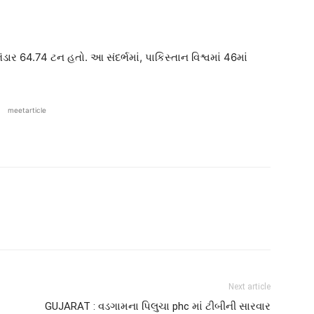
ંડાર 64.74 ટન હતો. આ સંદર્ભમાં, પાકિસ્તાન વિશ્વમાં 46માં
meetarticle
Next article
GUJARAT : વડગામના પિલુચા phc માં ટીબીની સારવાર