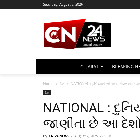
Saturday, August 8, 2026
GUJARAT
BREAKING N
Home
દેશ
NATIONAL : દુનિયામાં સોનાના ભંડાર માટે જા
દેશ
NATIONAL : દુનિયા
જાણીતા છે આ દેશો
By
CN 24 NEWS
-
August 7, 2025 6:23 PM