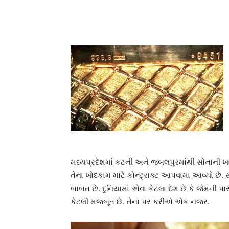
મધ્યપ્રદેશમાં કટની અને જબલપુરમાંથી સોનાની ખ
તેના ખોદકામ માટે કોન્ટ્રાક્ટ આપવામાં આવ્યો છે.
બાબત છે. દુનિયામાં એવા કેટલા દેશ છે કે જેમની પાસ
કેટલી મજબૂત છે. તેના પર કરીએ એક નજર.