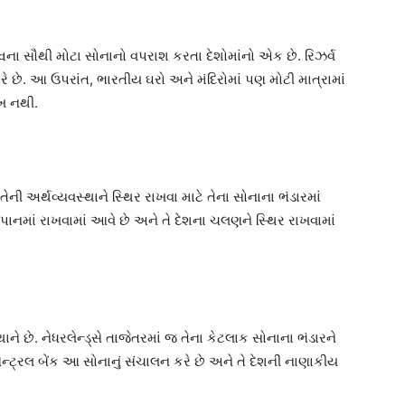
્વના સૌથી મોટા સોનાનો વપરાશ કરતા દેશોમાંનો એક છે. રિઝર્વ
ે છે. આ ઉપરાંત, ભારતીય ઘરો અને મંદિરોમાં પણ મોટી માત્રામાં
ેખ નથી.
ની અર્થવ્યવસ્થાને સ્થિર રાખવા માટે તેના સોનાના ભંડારમાં
 જાપાનમાં રાખવામાં આવે છે અને તે દેશના ચલણને સ્થિર રાખવામાં
ાને છે. નેધરલેન્ડ્સે તાજેતરમાં જ તેના કેટલાક સોનાના ભંડારને
 ડચ સેન્ટ્રલ બેંક આ સોનાનું સંચાલન કરે છે અને તે દેશની નાણાકીય