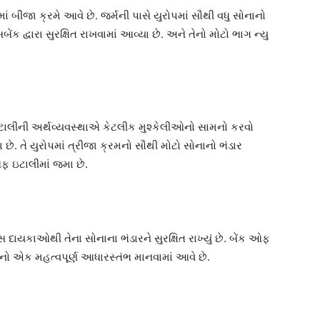
ં બીજા ક્રમે આવે છે. જર્મની પાસે યુરોપમાં સૌથી વધુ સોનાનો
ેંક દ્વારા સુરક્ષિત રાખવામાં આવ્યા છે. અને તેનો મોટો ભાગ ન્યુ
 ઇટાલીની અર્થવ્યવસ્થાએ કેટલીક મુશ્કેલીઓનો સામનો કરવો
યા છે. તે યુરોપમાં ત્રીજા ક્રમનો સૌથી મોટો સોનાનો ભંડાર
ઓફ ઇટાલીમાં જમા છે.
સ દાયકાઓથી તેના સોનાના ભંડારને સુરક્ષિત રાખ્યું છે. બેંક ઓફ
તાનો એક મહત્વપૂર્ણ આધારસ્તંભ માનવામાં આવે છે.