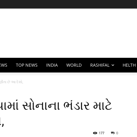
EWS
TOP NEWS
INDIA
WORLD
RASHIFAL
HELTH
ણીતા છે આ દેશો,
માં સોનાના ભંડાર માટે
,
177
0