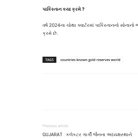
પાકિસ્તાન કયા ક્રમે ?
વર્ષ 2024ના ચોથા ક્વાર્ટરમાં પાકિસ્તાનનો સોનાનો ભ
ક્રમે છે.
TAGS
countries known gold reserves world
Previous article
GUJARAT : કલેકટર ગાર્ગી જૈનના અધ્યક્ષસ્થાને