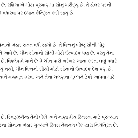
ે. રશિયાએ મોટા પ્રમાણમાં સોનું ખરીદ્યું છે. તે ડોલર પરની
ો વધારવા પર ધ્યાન કેન્દ્રિત કરી રહ્યું છે.
ો ભંડાર સતત વધી રહ્યો છે. તે વિશ્વનું બીજું સૌથી મોટું
થાને આવે છે. ચીન સોનાનો સૌથી મોટો ઉત્પાદક પણ છે. પરંતુ તેના
ે. વિશ્લેષકો માને છે કે ચીન પાસે ખરેખર આના કરતાં ઘણું વધારે
 આવ્યું નથી, ચીન વિશ્વનો સૌથી મોટો સોનાનો ઉત્પાદક દેશ પણ છે.
્થાને મજબૂત કરવા અને તેના ચલણના મૂલ્યને ટેકો આપવા માટે
છે. સ્વિટ્ઝર્લૅન્ડ તેની બેંકો અને નાણાકીય સ્થિરતા માટે પ્રખ્યાત
ન્ડના સોનાના ભંડાર મુખ્યત્વે સ્વિસ નેશનલ બેંક દ્વારા નિયંત્રિત છે.