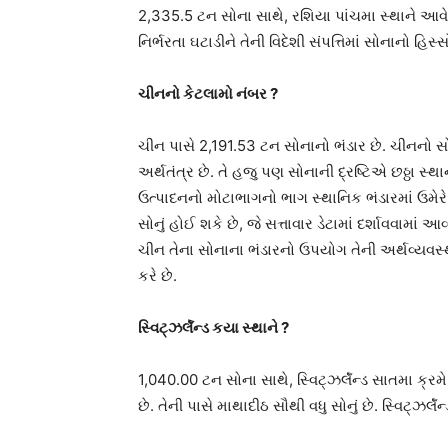
2,335.5 ટન સોના સાથે, રશિયા પાંચમા સ્થાને આવે છ
નિર્ભરતા ઘટાડીને તેની વિદેશી સંપત્તિમાં સોનાનો હિસ્સ
ચીનનો કેટલામો નંબર ?
ચીન પાસે 2,191.53 ટન સોનાનો ભંડાર છે. ચીનનો સોનાન
અર્થતંત્ર છે. તે હજુ પણ સોનાની દ્રષ્ટિએ છઠ્ઠા સ્
ઉત્પાદનનો મોટાભાગનો ભાગ સ્થાનિક ભંડારમાં ઉમેરે છ
સોનું હોઈ શકે છે, જે સત્તાવાર ડેટામાં દર્શાવવામાં
ચીન તેના સોનાના ભંડારનો ઉપયોગ તેની અર્થવ્યવસ
કરે છે.
સ્વિટ્ઝર્લૅન્ડ કયા સ્થાને ?
1,040.00 ટન સોના સાથે, સ્વિટ્ઝર્લૅન્ડ સાતમા ક્રમે 
છે. તેની પાસે માથાદીઠ સૌથી વધુ સોનું છે. સ્વિટ્ઝર્લૅ