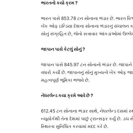
ભારતનો કયો ક્રમ ?
ભારત પાસે 853.78 ટન સોનાના ભંડાર છે. ભારત વિશ
બેંક ઓફ ઇન્ડિયા દેશના સોનાના ભંડારનું સંચાલન કર
સોનું સંગ્રહિત છે, જેનો સત્તાવાર આંકડાઓમાં ઉલ્લ
જાપાન પાસે કેટલું સોનું ?
જાપાન પાસે 845.97 ટન સોનાનો ભંડાર છે. જાપાને તે
વધારો કર્યો છે. જાપાનનું સોનું મુખ્યત્વે બેંક ઓફ
મહત્વપૂર્ણ ભૂમિકા ભજવે છે.
નેધરલેન્ડ કયા ક્રમે આવે છે ?
612.45 ટન સોનાના ભંડાર સાથે, નેધરલેન્ડ દસમાં સ્થ
ન્યૂયોર્કથી તેના દેશમાં પાછું ટ્રાન્સફર કર્યું છે.
સ્થિરતા સુનિશ્ચિત કરવામાં મદદ કરે છે.