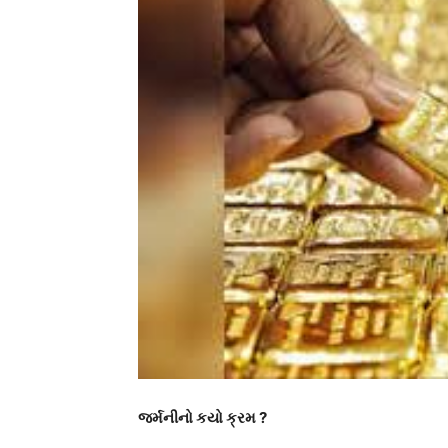
જર્મનીનો કયો ક્રમ ?