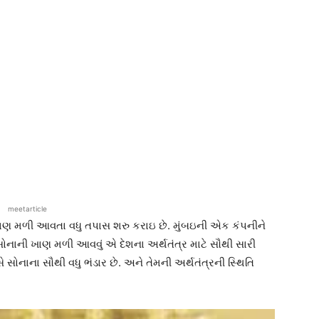
meetarticle
ાણ મળી આવતા વધુ તપાસ શરુ કરાઇ છે. મુંબઇની એક કંપનીને
 સોનાની ખાણ મળી આવવું એ દેશના અર્થતંત્ર માટે સૌથી સારી
ે સોનાના સૌથી વધુ ભંડાર છે. અને તેમની અર્થતંત્રની સ્થિતિ