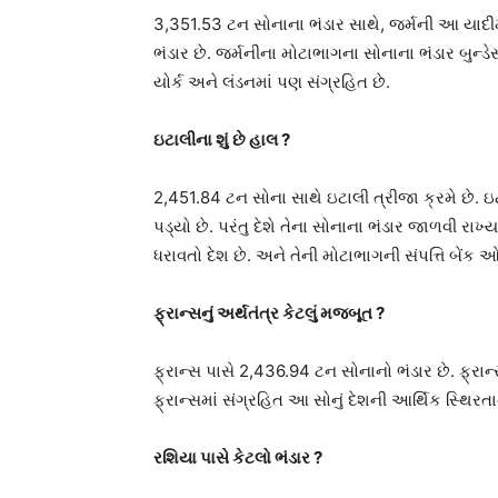
3,351.53 ટન સોનાના ભંડાર સાથે, જર્મની આ યાદીમા
ભંડાર છે. જર્મનીના મોટાભાગના સોનાના ભંડાર બુન્ડેસબ
યોર્ક અને લંડનમાં પણ સંગ્રહિત છે.
ઇટાલીના શું છે હાલ ?
2,451.84 ટન સોના સાથે ઇટાલી ત્રીજા ક્રમે છે.
પડ્યો છે. પરંતુ દેશે તેના સોનાના ભંડાર જાળવી રાખ્
ધરાવતો દેશ છે. અને તેની મોટાભાગની સંપત્તિ બેંક 
ફ્રાન્સનું અર્થતંત્ર કેટલું મજબૂત ?
ફ્રાન્સ પાસે 2,436.94 ટન સોનાનો ભંડાર છે. ફ્રાન્
ફ્રાન્સમાં સંગ્રહિત આ સોનું દેશની આર્થિક સ્થિર
રશિયા પાસે કેટલો ભંડાર ?