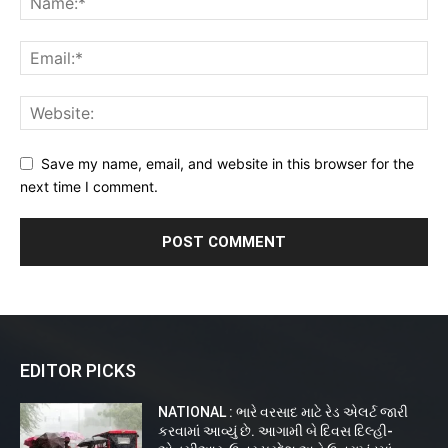
Save my name, email, and website in this browser for the
next time I comment.
EDITOR PICKS
NATIONAL : ભારે વરસાદ માટે રેડ એલર્ટ જારી
કરવામાં આવ્યું છે. આગામી બે દિવસ દિલ્હી-