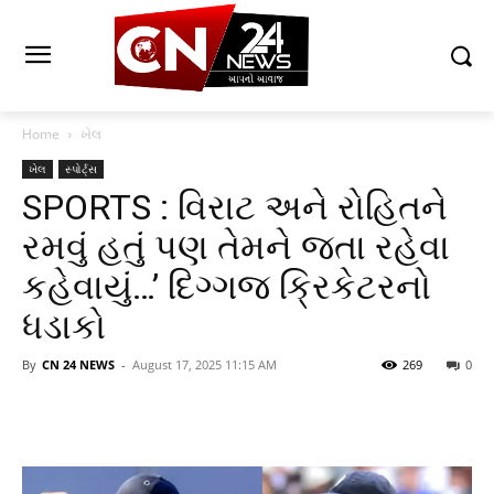
Home
ખેલ
ખેલ
સ્પોર્ટ્સ
SPORTS : વિરાટ અને રોહિતને
રમવું હતું પણ તેમને જતા રહેવા
કહેવાયું…’ દિગ્ગજ ક્રિકેટરનો
ધડાકો
By
CN 24 NEWS
-
August 17, 2025 11:15 AM
269
0