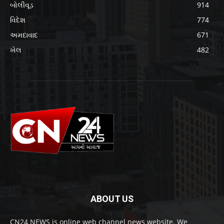
બોલીવૂડ
914
વિદેશ
774
અમદાવાદ
671
ખેલ
482
ABOUT US
CN24 NEWS is online web channel news website. We