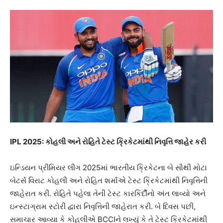
IPL 2025: કોહલી અને રોહિતે ટેસ્ટ ક્રિકેટમાંથી નિવૃત્તિ જાહેર કરી
ઇન્ડિયન પ્રીમિયર લીગ 2025માં ભારતીય ક્રિકેટના બે સૌથી મોટા
બેટર્સ વિરાટ કોહલી અને રોહિત શર્માએ ટેસ્ટ ક્રિકેટમાંથી નિવૃત્તિની
જાહેરાત કરી. રોહિતે પહેલા તેની ટેસ્ટ કારકિર્દીનો અંત લાવ્યો અને
ઇન્સ્ટાગ્રામ સ્ટોરી દ્વારા નિવૃત્તિની જાહેરાત કરી. બે દિવસ પછી,
સમાચાર આવ્યા કે કોહલીએ BCCIને લખ્યું કે તે ટેસ્ટ ક્રિકેટમાંથી