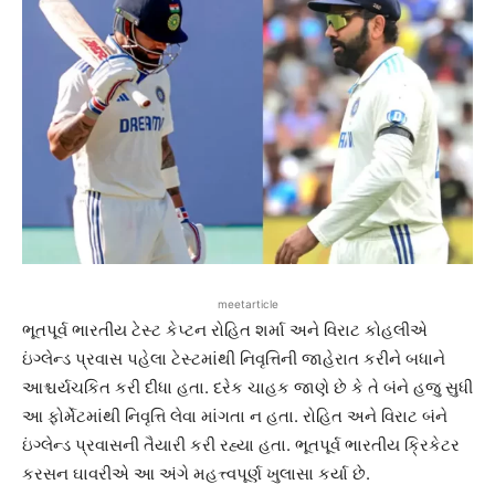
meetarticle
ભૂતપૂર્વ ભારતીય ટેસ્ટ કેપ્ટન રોહિત શર્મા અને વિરાટ કોહલીએ
ઇંગ્લેન્ડ પ્રવાસ પહેલા ટેસ્ટમાંથી નિવૃત્તિની જાહેરાત કરીને બધાને
આશ્ચર્યચકિત કરી દીધા હતા. દરેક ચાહક જાણે છે કે તે બંને હજુ સુધી
આ ફોર્મેટમાંથી નિવૃત્તિ લેવા માંગતા ન હતા. રોહિત અને વિરાટ બંને
ઇંગ્લેન્ડ પ્રવાસની તૈયારી કરી રહ્યા હતા. ભૂતપૂર્વ ભારતીય ક્રિકેટર
કરસન ઘાવરીએ આ અંગે મહત્ત્વપૂર્ણ ખુલાસા કર્યા છે.