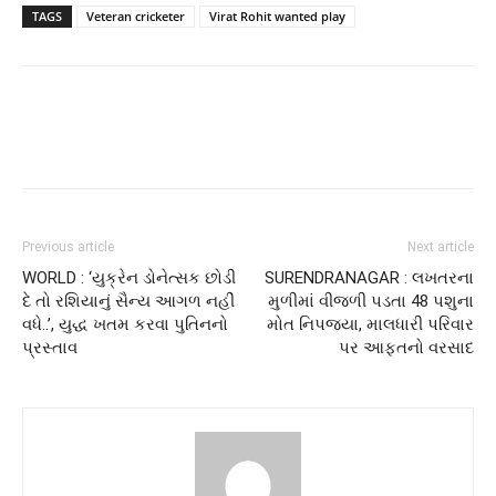
TAGS
Veteran cricketer
Virat Rohit wanted play
Previous article
Next article
WORLD : ‘યુક્રેન ડોનેત્સક છોડી
SURENDRANAGAR : લખતરના
દે તો રશિયાનું સૈન્ય આગળ નહીં
મુળીમાં વીજળી પડતા 48 પશુના
વધે..’, યુદ્ધ ખતમ કરવા પુતિનનો
મોત નિપજ્યા, માલધારી પરિવાર
પ્રસ્તાવ
પર આફતનો વરસાદ