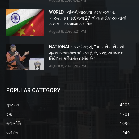
August 8, 2026 6:42 PM
WORLD : ચીનને ભારતનો કડક જવાબ,
અરુણાચલ પ્રદેશના 27 ઐતિહાસિક સ્થળોનો
સત્તાવાર નકશામાં સમાવેશ
August 8, 2026 5:24 PM
NATIONAL : થરૂરે કહ્યું, “આરએસએસની
મુખ્ય વિચારધારા એ જ રહે છે, પરંતુ ભાગવતના
નિવેદનો પરિવર્તન દર્શાવે છે.”
August 8, 2026 5:05 PM
POPULAR CATEGORY
ગુજરાત
4203
દેશ
1781
રાજનીતિ
1096
વડોદરા
940