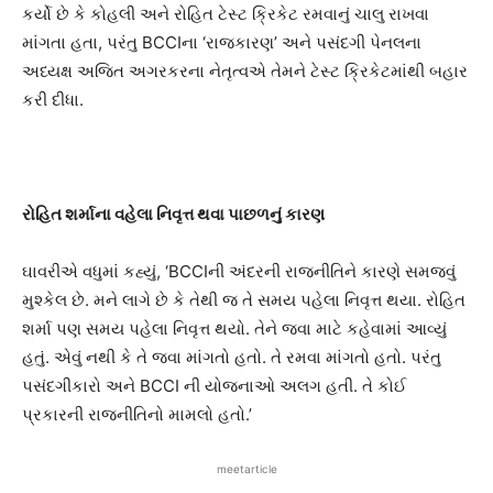
કર્યો છે કે કોહલી અને રોહિત ટેસ્ટ ક્રિકેટ રમવાનું ચાલુ રાખવા
માંગતા હતા, પરંતુ BCCIના ‘રાજકારણ’ અને પસંદગી પેનલના
અધ્યક્ષ અજિત અગરકરના નેતૃત્વએ તેમને ટેસ્ટ ક્રિકેટમાંથી બહાર
કરી દીધા.
રોહિત શર્માના વહેલા નિવૃત્ત થવા પાછળનું કારણ
ઘાવરીએ વધુમાં કહ્યું, ‘BCCIની અંદરની રાજનીતિને કારણે સમજવું
મુશ્કેલ છે. મને લાગે છે કે તેથી જ તે સમય પહેલા નિવૃત્ત થયા. રોહિત
શર્મા પણ સમય પહેલા નિવૃત્ત થયો. તેને જવા માટે કહેવામાં આવ્યું
હતું. એવું નથી કે તે જવા માંગતો હતો. તે રમવા માંગતો હતો. પરંતુ
પસંદગીકારો અને BCCI ની યોજનાઓ અલગ હતી. તે કોઈ
પ્રકારની રાજનીતિનો મામલો હતો.’
meetarticle