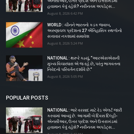
એનસીઆર, ઉત્તર પ્રદેશ અને ઉત્તરાખંડમાં
હવામાન કેવું રહેશે? નવીનતમ અપડેટ્સ...
August 8, 2026 6:42 PM
WORLD : ચીનને ભારતનો કડક જવાબ,
અરુણાચલ પ્રદેશના 27 ઐતિહાસિક સ્થળોનો
સત્તાવાર નકશામાં સમાવેશ
August 8, 2026 5:24 PM
NATIONAL : થરૂરે કહ્યું, “આરએસએસની
મુખ્ય વિચારધારા એ જ રહે છે, પરંતુ ભાગવતના
નિવેદનો પરિવર્તન દર્શાવે છે.”
August 8, 2026 5:05 PM
POPULAR POSTS
NATIONAL : ભારે વરસાદ માટે રેડ એલર્ટ જારી
કરવામાં આવ્યું છે. આગામી બે દિવસ દિલ્હી-
એનસીઆર, ઉત્તર પ્રદેશ અને ઉત્તરાખંડમાં
હવામાન કેવું રહેશે? નવીનતમ અપડેટ્સ...