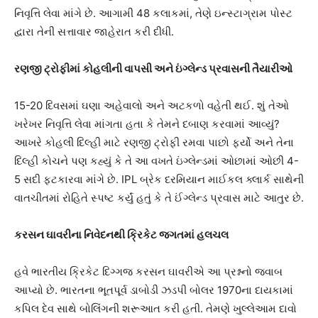
નિવૃત્તિ લેવા માંગે છે. આગામી 48 કલાકમાં, તેણે ઇન્સ્ટાગ્રામ પોસ્ટ
દ્વારા તેની સત્તાવાર જાહેરાત કરી દીધી.
રણજી ટ્રોફીમાં કોહલીની વાપસી અને ઇંગ્લેન્ડ પ્રવાસની તૈયારીઓ
15-20 દિવસમાં ઘણા અહેવાલો અને અટકળો વહેતી થઈ. શું તેઓ
ખરેખર નિવૃત્તિ લેવા માંગતા હતા કે તેમને દબાણ કરવામાં આવ્યું?
આખરે કોહલી દિલ્હી માટે રણજી ટ્રોફી રમવા પાછો ફર્યો અને તેના
દિલ્હી કોચને પણ કહ્યું કે તે આ વખતે ઇંગ્લેન્ડમાં ઓછામાં ઓછી 4-
5 સદી ફટકારવા માંગે છે. IPL બ્રેક દરમિયાન માઈકલ ક્લાર્ક સાથેની
વાતચીતમાં રોહિતે સ્પષ્ટ કર્યું હતું કે તે ઈંગ્લેન્ડ પ્રવાસ માટે આતુર છે.
કરસન ઘાવરીના નિવેદનથી ક્રિકેટ જગતમાં હલચલ
હવે ભારતીય ક્રિકેટ દિગ્ગજ કરસન ઘાવરીએ આ પ્રશ્નનો જવાબ
આપ્યો છે. ભારતના ભૂતપૂર્વ ડાબોડી ઝડપી બોલર 1970ના દાયકામાં
કપિલ દેવ સાથે બોલિંગની શરૂઆત કરી હતી. તેમણે ખુલ્લેઆમ દાવો