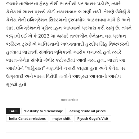
જ્યારે તાજેતરના ફેરફારોથી ભારતીયો પર અસર પડી છે, ત્યારે
કેનેડામાં ભારત પ્રત્યે કોઈ નકારાત્મક લાગણી નથી. તેમણે ઉમેર્યું કે
કેનેડા તેની ઇમિગ્રેશન સિસ્ટમનો દુરુપયોગ અટકાવવા માંગે છે અને
સારા ઇમિગ્રેશનને પ્રોત્સાહન આપવાનો પ્રયાસ કરી રહ્યું છે. તમને
જણાવી દઈએ કે 2023 માં જ્યારે તત્કાલીન કેનેડાના વડા પ્રધાન
જસ્ટિન ટ્રુડોએ ખાલિસ્તાની અલગતાવાદી હરદીપ સિંહ નિજ્જરની
હત્યામાં ભારતની સંભવિત ભૂમિકાનો આરોપ લગાવ્યો હતો ત્યારે
ભારત-કેનેડા સંબંધો ગંભીર કટોકટીમાં આવી ગયા હતા. ભારતે આ
આરોપોને “વાહિયાત” ગણાવીને નકારી કાઢ્યા હતા અને કેનેડા પર
ઉગ્રવાદી અને ભારત વિરોધી તત્વોને આશ્રય આપવાનો આરોપ
મૂક્યો હતો.
meetarticle
TAGS
‘Hostility’ to ‘Friendship’
easing crude oil prices
India-Canada relations
major shift
Piyush Goyal’s Visit