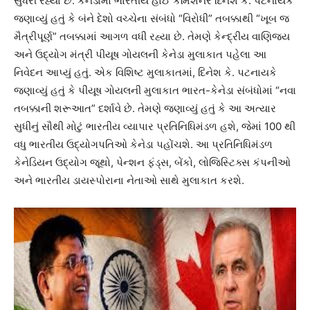
સુધરી રહ્યા છે. કેનેડામાં ભારતીય હાઈ કમિશનર દિનેશ કે. પટનાયકે
જણાવ્યું હતું કે બંને દેશો વચ્ચેના સંબંધો “વિરોધી” તબક્કાથી “ખૂબ જ
મૈત્રીપૂર્ણ” તબક્કામાં આગળ વધી રહ્યા છે. તેમણે કેન્દ્રીય વાણિજ્ય
અને ઉદ્યોગ મંત્રી પીયૂષ ગોયલની કેનેડા મુલાકાત પહેલા આ
નિવેદન આપ્યું હતું. એક વિશિષ્ટ મુલાકાતમાં, દિનેશ કે. પટનાયકે
જણાવ્યું હતું કે પીયૂષ ગોયલની મુલાકાત ભારત-કેનેડા સંબંધોમાં “નવા
તબક્કાની શરૂઆત” દર્શાવે છે. તેમણે જણાવ્યું હતું કે આ અત્યાર
સુધીનું સૌથી મોટું ભારતીય વ્યાપાર પ્રતિનિધિમંડળ હશે, જેમાં 100 થી
વધુ ભારતીય ઉદ્યોગપતિઓ કેનેડા પહોંચશે. આ પ્રતિનિધિમંડળ
કેનેડિયન ઉદ્યોગ જૂથો, પેન્શન ફંડ્સ, બેંકો, લોજિસ્ટિક્સ કંપનીઓ
અને ભારતીય ડાયસ્પોરાના નેતાઓ સાથે મુલાકાત કરશે.