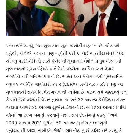
પટનાયકે કહ્યું, “આ મુલાકાત ખૂબ જ મોટી સફળતા છે. એક વર્ષ
પહેલાં, કોઈએ કલ્પના પણ નહોતી કરી કે કોઈ ભારતીય મંત્રી 100
થી વધુ પ્રતિનિધિઓ સાથે કેનેડાની મુલાકાત લેશે.” પિયુષ ગોયલની
મુલાકાતનો મુખ્ય ઉદ્દેશ્ય બંને દેશો વચ્ચેના આર્થિક અને વેપાર
સંબંધોને નવી ગતિ આપવાનો છે. ભારત અને કેનેડા વચ્ચે પ્રસ્તાવિત
વ્યાપક આર્થિક ભાગીદારી કરાર (CEPA) પરની વાટાઘાટોને પણ આ
મુલાકાતથી રાજકીય વેગ મળવાની અપેક્ષા છે. પટનાયકે જણાવ્યું હતું
કે બંને દેશો વચ્ચેનો વેપાર હાલમાં આશરે 32 અબજ કેનેડિયન ડોલર
અથવા આશરે 25 અબજ યુએસ ડોલરનો છે. બંને દેશો આગામી પાંચ
વર્ષમાં આ રકમ બમણી કરવાનું લક્ષ્ય રાખે છે. તેમણે કહ્યું, “અમે
2030 અથવા 2031 સુધીમાં 50 અબજ યુએસ ડોલર સુધી
પહોંચવાની આશા રાખીએ છીએ.” ભારતીય હાઈ કમિશનરે કહ્યું કે