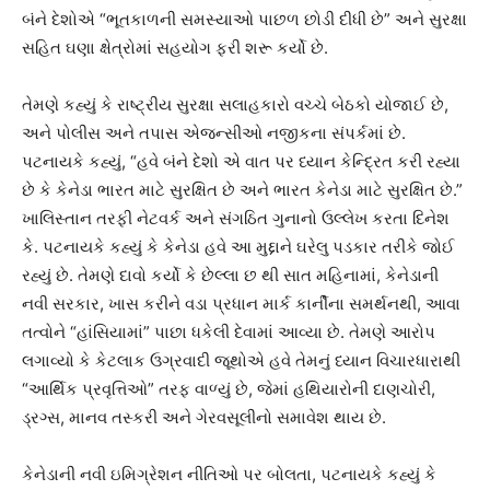
બંને દેશોએ “ભૂતકાળની સમસ્યાઓ પાછળ છોડી દીધી છે” અને સુરક્ષા
સહિત ઘણા ક્ષેત્રોમાં સહયોગ ફરી શરૂ કર્યો છે.
તેમણે કહ્યું કે રાષ્ટ્રીય સુરક્ષા સલાહકારો વચ્ચે બેઠકો યોજાઈ છે,
અને પોલીસ અને તપાસ એજન્સીઓ નજીકના સંપર્કમાં છે.
પટનાયકે કહ્યું, “હવે બંને દેશો એ વાત પર ધ્યાન કેન્દ્રિત કરી રહ્યા
છે કે કેનેડા ભારત માટે સુરક્ષિત છે અને ભારત કેનેડા માટે સુરક્ષિત છે.”
ખાલિસ્તાન તરફી નેટવર્ક અને સંગઠિત ગુનાનો ઉલ્લેખ કરતા દિનેશ
કે. પટનાયકે કહ્યું કે કેનેડા હવે આ મુદ્દાને ઘરેલુ પડકાર તરીકે જોઈ
રહ્યું છે. તેમણે દાવો કર્યો કે છેલ્લા છ થી સાત મહિનામાં, કેનેડાની
નવી સરકાર, ખાસ કરીને વડા પ્રધાન માર્ક કાર્નીના સમર્થનથી, આવા
તત્વોને “હાંસિયામાં” પાછા ધકેલી દેવામાં આવ્યા છે. તેમણે આરોપ
લગાવ્યો કે કેટલાક ઉગ્રવાદી જૂથોએ હવે તેમનું ધ્યાન વિચારધારાથી
“આર્થિક પ્રવૃત્તિઓ” તરફ વાળ્યું છે, જેમાં હથિયારોની દાણચોરી,
ડ્રગ્સ, માનવ તસ્કરી અને ગેરવસૂલીનો સમાવેશ થાય છે.
કેનેડાની નવી ઇમિગ્રેશન નીતિઓ પર બોલતા, પટનાયકે કહ્યું કે