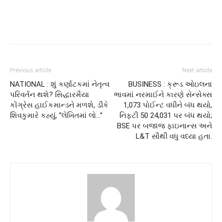
Previous article
Next article
NATIONAL : શું કર્ણાટકમાં નેતૃત્વ
BUSINESS : ક્રૂડ ઓઇલના
પરિવર્તન થશે? સિદ્ધારમૈયા
ભાવમાં નરમાઈને કારણે સેન્સેક્સ
કોંગ્રેસ હાઈકમાન્ડને મળશે, ડીકે
1,073 પોઈન્ટ વધીને બંધ થયો,
શિવકુમારે કહ્યું, “લેખિતમાં લો…”
નિફ્ટી 50 24,031 પર બંધ થયો;
BSE પર બજાજ ફાઇનાન્સ અને
L&T સૌથી વધુ વધ્યા હતા.