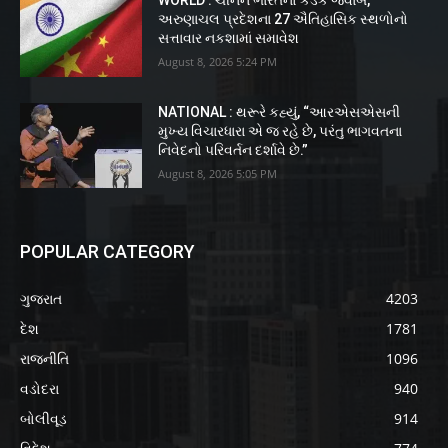
WORLD : ચીનને ભારતનો કડક જવાબ,
અરુણાચલ પ્રદેશના 27 ઐતિહાસિક સ્થળોનો
સત્તાવાર નકશામાં સમાવેશ
August 8, 2026 5:24 PM
NATIONAL : થરૂરે કહ્યું, “આરએસએસની
મુખ્ય વિચારધારા એ જ રહે છે, પરંતુ ભાગવતના
નિવેદનો પરિવર્તન દર્શાવે છે.”
August 8, 2026 5:05 PM
POPULAR CATEGORY
ગુજરાત
4203
દેશ
1781
રાજનીતિ
1096
વડોદરા
940
બોલીવૂડ
914