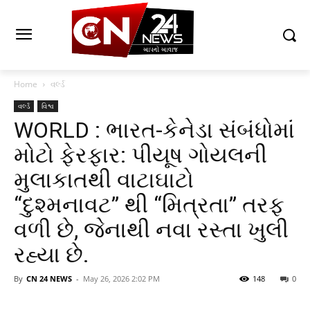
Home
વર્લ્ડ
વર્લ્ડ
વિશ્વ
WORLD : ભારત-કેનેડા સંબંધોમાં
મોટો ફેરફાર: પીયૂષ ગોયલની
મુલાકાતથી વાટાઘાટો
“દુશ્મનાવટ” થી “મિત્રતા” તરફ
વળી છે, જેનાથી નવા રસ્તા ખુલી
રહ્યા છે.
By
CN 24 NEWS
-
May 26, 2026 2:02 PM
148
0