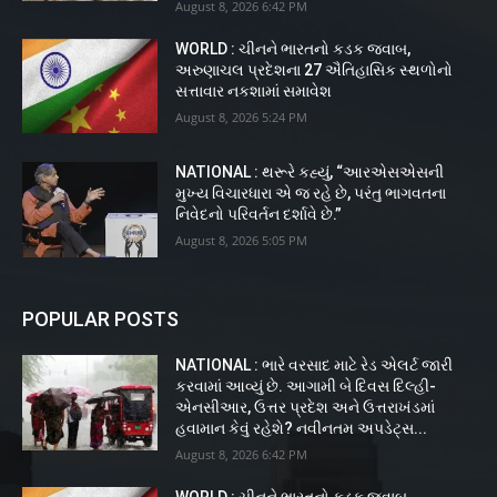
August 8, 2026 6:42 PM
WORLD : ચીનને ભારતનો કડક જવાબ,
અરુણાચલ પ્રદેશના 27 ઐતિહાસિક સ્થળોનો
સત્તાવાર નકશામાં સમાવેશ
August 8, 2026 5:24 PM
NATIONAL : થરૂરે કહ્યું, “આરએસએસની
મુખ્ય વિચારધારા એ જ રહે છે, પરંતુ ભાગવતના
નિવેદનો પરિવર્તન દર્શાવે છે.”
August 8, 2026 5:05 PM
POPULAR POSTS
NATIONAL : ભારે વરસાદ માટે રેડ એલર્ટ જારી
કરવામાં આવ્યું છે. આગામી બે દિવસ દિલ્હી-
એનસીઆર, ઉત્તર પ્રદેશ અને ઉત્તરાખંડમાં
હવામાન કેવું રહેશે? નવીનતમ અપડેટ્સ...
August 8, 2026 6:42 PM