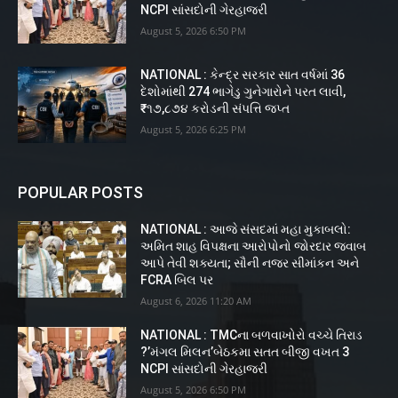
NCPI સાંસદોની ગેરહાજરી
August 5, 2026 6:50 PM
NATIONAL : કેન્દ્ર સરકાર સાત વર્ષમાં 36
દેશોમાંથી 274 ભાગેડુ ગુનેગારોને પરત લાવી,
₹૧૭,૮૭૪ કરોડની સંપત્તિ જપ્ત
August 5, 2026 6:25 PM
POPULAR POSTS
NATIONAL : આજે સંસદમાં મહા મુકાબલો:
અમિત શાહ વિપક્ષના આરોપોનો જોરદાર જવાબ
આપે તેવી શક્યતા; સૌની નજર સીમાંકન અને
FCRA બિલ પર
August 6, 2026 11:20 AM
NATIONAL : TMCના બળવાખોરો વચ્ચે તિરાડ
?’મંગલ મિલન’બેઠકમા સતત બીજી વખત 3
NCPI સાંસદોની ગેરહાજરી
August 5, 2026 6:50 PM