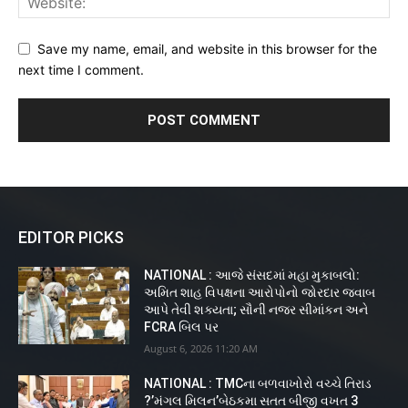
Save my name, email, and website in this browser for the
next time I comment.
EDITOR PICKS
NATIONAL : આજે સંસદમાં મહા મુકાબલો:
અમિત શાહ વિપક્ષના આરોપોનો જોરદાર જવાબ
આપે તેવી શક્યતા; સૌની નજર સીમાંકન અને
FCRA બિલ પર
August 6, 2026 11:20 AM
NATIONAL : TMCના બળવાખોરો વચ્ચે તિરાડ
?’મંગલ મિલન’બેઠકમા સતત બીજી વખત 3