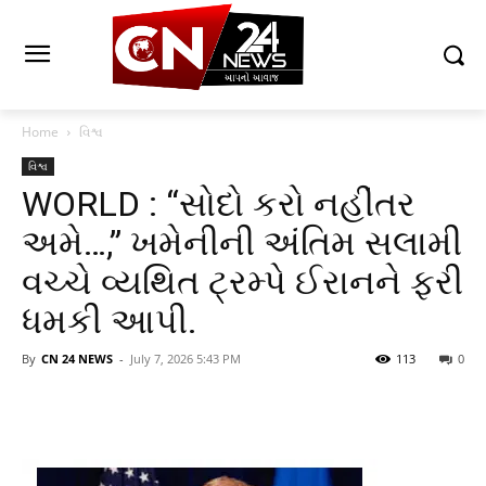
Home
વિશ્વ
વિશ્વ
WORLD : “સોદો કરો નહીંતર
અમે…,” ખમેનીની અંતિમ સલામી
વચ્ચે વ્યથિત ટ્રમ્પે ઈરાનને ફરી
ધમકી આપી.
By
CN 24 NEWS
-
July 7, 2026 5:43 PM
113
0