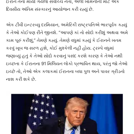
ઈરાન તેના માર્યા ગયેલા સર્વોચ્ચ નેતા, અલી ખામેનીની માટે એક
દિવસીય અંતિમ સંસ્કારનું આયોજન કરી રહ્યું છે.
એક ટીવી ઇન્ટરવ્યુ દરમિયાન, અમેરિકી રાષ્ટ્રપતિએ ભારપૂર્વક કહ્યું
કે તેઓ કોઈપણ રીતે જીતશે. “આપણે કાં તો સોદો કરીશું અથવા અમે
કામ પૂરું કરીશું,” તેમણે કહ્યું. તેમણે વધુમાં કહ્યું કે ઈરાનને ખતમ
કરવું ખૂબ જ સરળ હશે, કોઈ મુશ્કેલી નહીં હોય. ટ્રમ્પે વધુમાં
જણાવ્યું હતું કે તેઓ સોદો કરવાનું પસંદ કરશે કારણ કે તેઓ નથી
ઇચ્છતા કે ઈરાનના 91 મિલિયન લોકો પ્રભાવિત થાય, પરંતુ જો તેઓ
ઇચ્છે તો, તેઓ એક કલાકમાં ઈરાનના બધા પુલ અને પાવર ગ્રીડનો
નાશ કરી શકે છે.