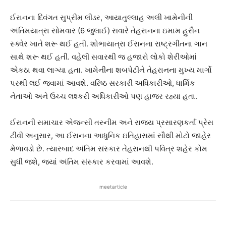
ઈરાનના દિવંગત સુપ્રીમ લીડર, આયાતુલ્લાહ અલી ખામેનીની
અંતિમયાત્રા સોમવાર (6 જુલાઈ) સવારે તેહરાનના ઇમામ હુસૈન
સ્ક્વેર ખાતે શરૂ થઈ હતી. શોભાયાત્રા ઈરાનના રાષ્ટ્રગીતના ગાન
સાથે શરૂ થઈ હતી. વહેલી સવારથી જ હજારો લોકો શેરીઓમાં
એકઠા થવા લાગ્યા હતા. ખામેનીના શબપેટીને તેહરાનના મુખ્ય માર્ગો
પરથી લઈ જવામાં આવશે. વરિષ્ઠ સરકારી અધિકારીઓ, ધાર્મિક
નેતાઓ અને ઉચ્ચ લશ્કરી અધિકારીઓ પણ હાજર રહ્યા હતા.
ઈરાનની સમાચાર એજન્સી તસ્નીમ અને રાજ્ય પ્રસારણકર્તા પ્રેસ
ટીવી અનુસાર, આ ઈરાનના આધુનિક ઇતિહાસમાં સૌથી મોટો જાહેર
મેળાવડો છે. ત્યારબાદ અંતિમ સંસ્કાર તેહરાનથી પવિત્ર શહેર કોમ
સુધી જશે, જ્યાં અંતિમ સંસ્કાર કરવામાં આવશે.
meetarticle