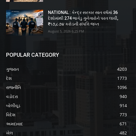
NATIONAL : કેન્દ્ર સરકાર સાત વર્ષમાં 36
દેશોમાંથી 274 ભાગેડુ ગુનેગારોને પરત લાવી,
₹૧૭,૮૭૪ કરોડની સંપત્તિ જપ્ત
August 5, 2026 6:25 PM
POPULAR CATEGORY
ગુજરાત
4203
દેશ
1773
રાજનીતિ
1096
વડોદરા
940
બોલીવૂડ
914
વિદેશ
773
અમદાવાદ
671
ખેલ
482