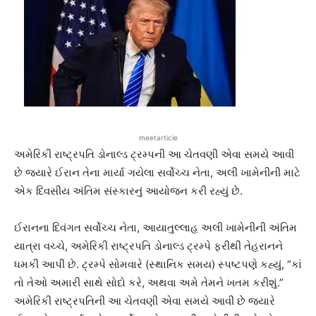
meetarticle
અમેરિકી રાષ્ટ્રપતિ ડોનાલ્ડ ટ્રમ્પની આ ચેતવણી એવા સમયે આવી
છે જ્યારે ઈરાન તેના માર્યા ગયેલા સર્વોચ્ચ નેતા, અલી ખામેનીની માટે
એક દિવસીય અંતિમ સંસ્કારનું આયોજન કરી રહ્યું છે.
ઈરાનના દિવંગત સર્વોચ્ચ નેતા, આયાતુલ્લાહ અલી ખામેનીની અંતિમ
યાત્રા વચ્ચે, અમેરિકી રાષ્ટ્રપતિ ડોનાલ્ડ ટ્રમ્પે ફરીથી તેહરાનને
ધમકી આપી છે. ટ્રમ્પે સોમવારે (સ્થાનિક સમય) સ્પષ્ટપણે કહ્યું, “કાં
તો તેઓ અમારી સાથે સોદો કરે, અથવા અમે તેમને ખતમ કરીશું.”
અમેરિકી રાષ્ટ્રપતિની આ ચેતવણી એવા સમયે આવી છે જ્યારે