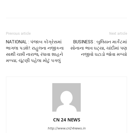
Previous article
Next article
NATIONAL : પંજાબ કોંગ્રેસમાં
BUSINESS : બુલિયન માર્કેટમાં
ભાગલા પડશે!: રાહુલના નજીકના
સોનાના ભાવ ઘટ્યા, ચાંદીમાં પણ
સાથી ચન્ની નારાજ, રંધાવા શાહને
નજીવો ઘટાડો જોવા મળ્યો
મળ્યા; ચૂંટણી પહેલા મોટું પગલું
CN 24 NEWS
http://www.cn24news.in