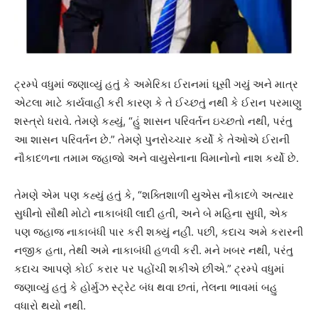
ટ્રમ્પે વધુમાં જણાવ્યું હતું કે અમેરિકા ઈરાનમાં ઘૂસી ગયું અને માત્ર
એટલા માટે કાર્યવાહી કરી કારણ કે તે ઈચ્છતું નથી કે ઈરાન પરમાણુ
શસ્ત્રો ધરાવે. તેમણે કહ્યું, “હું શાસન પરિવર્તન ઇચ્છતો નથી, પરંતુ
આ શાસન પરિવર્તન છે.” તેમણે પુનરોચ્ચાર કર્યો કે તેઓએ ઈરાની
નૌકાદળના તમામ જહાજો અને વાયુસેનાના વિમાનોનો નાશ કર્યો છે.
તેમણે એમ પણ કહ્યું હતું કે, “શક્તિશાળી યુએસ નૌકાદળે અત્યાર
સુધીનો સૌથી મોટો નાકાબંધી લાદી હતી, અને બે મહિના સુધી, એક
પણ જહાજ નાકાબંધી પાર કરી શક્યું નહીં. પછી, કદાચ અમે કરારની
નજીક હતા, તેથી અમે નાકાબંધી હળવી કરી. મને ખબર નથી, પરંતુ
કદાચ આપણે કોઈ કરાર પર પહોંચી શકીએ છીએ.” ટ્રમ્પે વધુમાં
જણાવ્યું હતું કે હોર્મુઝ સ્ટ્રેટ બંધ થવા છતાં, તેલના ભાવમાં બહુ
વધારો થયો નથી.