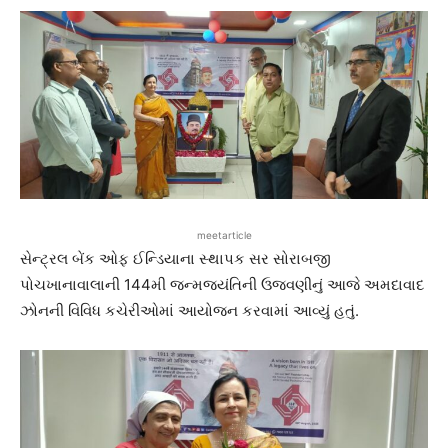
meetarticle
સેન્ટ્રલ બેંક ઓફ ઈન્ડિયાના સ્થાપક સર સોરાબજી
પોચખાનાવાલાની 144મી જન્મજયંતિની ઉજવણીનું આજે અમદાવાદ
ઝોનની વિવિધ કચેરીઓમાં આયોજન કરવામાં આવ્યું હતું.