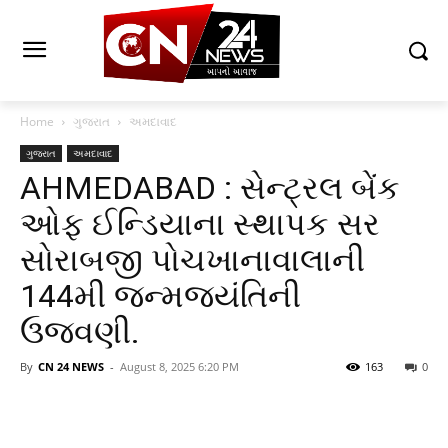
Home
ગુજરાત
અમદાવાદ
ગુજરાત
અમદાવાદ
AHMEDABAD : સેન્ટ્રલ બેંક
ઓફ ઈન્ડિયાના સ્થાપક સર
સોરાબજી પોચખાનાવાલાની
144મી જન્મજયંતિની
ઉજવણી.
By
CN 24 NEWS
-
August 8, 2025 6:20 PM
163
0