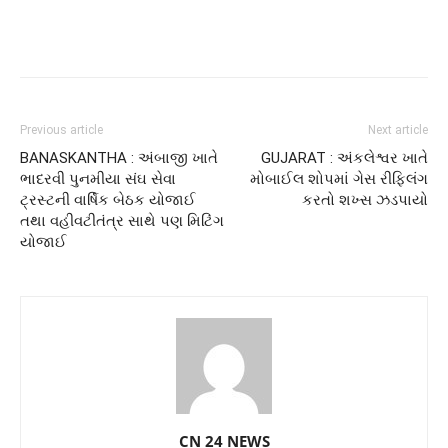
Previous article
Next article
BANASKANTHA : અંબાજી ખાતે
GUJARAT : અંકલેશ્વર ખાતે
ભાદરવી પુનમીયા સંઘ સેવા
મોબાઈલ શોપમાં ગેસ રીફ્લિંગ
ટ્રસ્ટની વાર્ષિક બેઠક યોજાઈ
કરતો શખ્સ ઝડપાયો
તથા વહીવટીતંત્ર સાથે પણ મિટિંગ
યોજાઈ
CN 24 NEWS