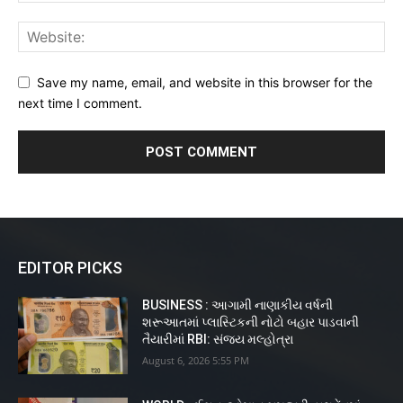
Save my name, email, and website in this browser for the
next time I comment.
EDITOR PICKS
BUSINESS : આગામી નાણાકીય વર્ષની
શરૂઆતમાં પ્લાસ્ટિકની નોટો બહાર પાડવાની
તૈયારીમાં RBI: સંજય મલ્હોત્રા
August 6, 2026 5:55 PM