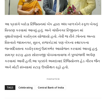
આ પ્રસંગે બરોડા રિજિયનમાં બેંક દ્વારા અંધ બાળકોને સ્કૂલ બેગનું
વિતરણ કરવામાં આવ્યું હતું. અને ગાંધીનગર રિજીયન માં
વૃક્ષારોપણનો કાર્યક્રમ યોજાયો હતો. તેવી જ રીતે ઝોનના અન્ય
વિસ્તારો જામનગર, સુરત, રાજકોટમાં પણ બેંકના સ્થાપકના
જન્મદિવસના કાર્યક્રમનું ઉમંગભેર આયોજન કરવામાં આવ્યું હતું.
સમગ્ર સ્ટાફ દ્વારા સોરાબજી પોચખાનાવાલા ને પુષ્પાંજલી અર્પણ
કરવામાં આવી હતી.આ પ્રસંગે અમદાવાદ રિજિયોનલ હેડ ગૌરવ જૈન
અને મોટી સંખ્યામાં સ્ટાફ ઉપસ્થિત રહો હતો.
meetarticle
TAGS
Celebrating
Central Bank of India