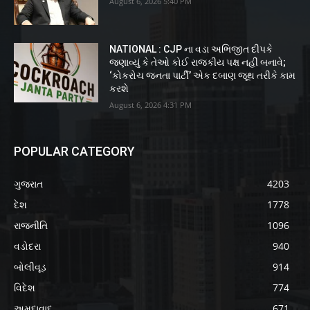
August 6, 2026 5:40 PM
NATIONAL : CJP ના વડા અભિજીત દીપકે
જણાવ્યું કે તેઓ કોઈ રાજકીય પક્ષ નહીં બનાવે;
‘કોકરોચ જનતા પાર્ટી’ એક દબાણ જૂથ તરીકે કામ
કરશે
August 6, 2026 4:31 PM
POPULAR CATEGORY
ગુજરાત
4203
દેશ
1778
રાજનીતિ
1096
વડોદરા
940
બોલીવૂડ
914
વિદેશ
774
અમદાવાદ
671