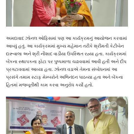
અમદાવાદ ઝોનલ ઓફિસમાં પણ આ કાર્યક્રમનું આયોજન કરવામાં
આવ્યું હતું. આ કાર્યક્રમમાં મુખ્ય મહેમાન તરીકે શ્રીમતી કેટીબેન
દારૂવાલા અને શ્રી નૌશાદ વાડીયા ઉપસ્થિત રહ્યા હતા. કાર્યક્રમમાં
બેંકના સ્થાપકના ફોટા પર પુષ્પમાળા ચઢાવવામાં આવી હતી અને દીપ
પ્રગટાવવામાં આવ્યા હતા. ઝોનલ વડાએ તેમના સંબોધનમાં આ
પ્રસંગે તમામ સ્ટાફ મેમ્બરોને અભિનંદન પાઠવ્યા હતા અને બેંકના
હિતમાં મજબૂતીથી કામ કરવા અનુરોધ કર્યો હતો.