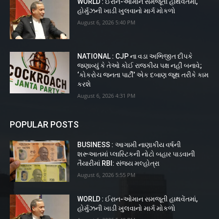
WORLD : ઈરાન-ઓમાન સમજૂતી હાથવેંતમાં,
હોર્મુઝની ખાડી ખુલવાનો માર્ગ મોકળો
August 6, 2026 5:40 PM
NATIONAL : CJP ના વડા અભિજીત દીપકે
જણાવ્યું કે તેઓ કોઈ રાજકીય પક્ષ નહીં બનાવે;
‘કોકરોચ જનતા પાર્ટી’ એક દબાણ જૂથ તરીકે કામ
કરશે
August 6, 2026 4:31 PM
POPULAR POSTS
BUSINESS : આગામી નાણાકીય વર્ષની
શરૂઆતમાં પ્લાસ્ટિકની નોટો બહાર પાડવાની
તૈયારીમાં RBI: સંજય મલ્હોત્રા
August 6, 2026 5:55 PM
WORLD : ઈરાન-ઓમાન સમજૂતી હાથવેંતમાં,
હોર્મુઝની ખાડી ખુલવાનો માર્ગ મોકળો