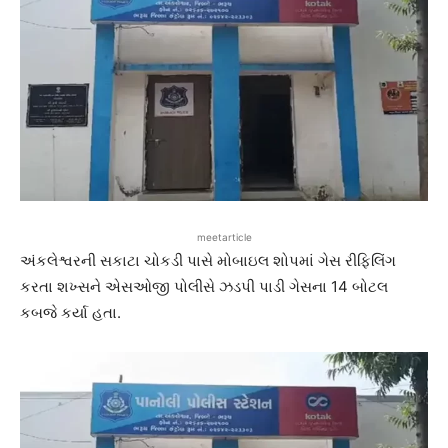
meetarticle
અંકલેશ્વરની સકાટા ચોકડી પાસે મોબાઇલ શોપમાં ગેસ રીફિલિંગ
કરતા શખ્સને એસઓજી પોલીસે ઝડપી પાડી ગેસના 14 બોટલ
કબજે કર્યા હતા.