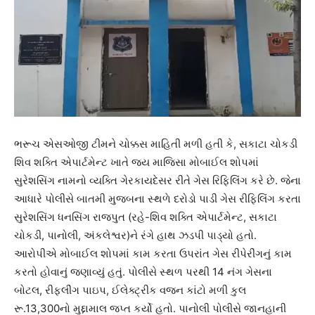
ભરૂચ એસઓજી ટીમને ચોક્કસ માહિતી મળી હતી કે, સકાટા ચોકડી
શિવ શક્તિ એપાર્ટમેન્ટ ખાતે જય માજિસા મોબાઈલ શોપમાં
સુરેશસિંગ નામનો વ્યક્તિ ગેરકાયદેસર રીતે ગેસ રિફિલિંગ કરે છે. જેના
આધારે પોલીસે બાતમી મુજબના સ્થળે દરોડો પાડી ગેસ રીફિલિંગ કરતા
સુરેશસિંગ ધનસિંગ રાજપુત (રહે-શિવ શક્તિ એપાર્ટમેન્ટ, સકાટા
ચોકડી, પાનોલી, અંકલેશ્વર)ને રંગે હાથ ઝડપી પાડ્યો હતો.
આરોપીએ મોબાઈલ શોપમાં કામ કરતા ઉપરાંત ગેસ રીપેરીંગનું કામ
કરતો હોવાનું જણાવ્યું હતું. પોલીસે સ્થળ પરથી 14 નંગ ગેસના
બોટલ, રીફલીંગ પાઇપ, ઈલેક્ટ્રીક વજન કાંટો મળી કુલ
રૂ.13,300નો મુદ્દામાલ જપ્ત કર્યો હતો. પાનોલી પોલીસે જાનહાની