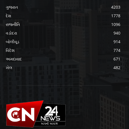
ગુજરાત
4203
દેશ
1778
રાજનીતિ
1096
વડોદરા
940
બોલીવૂડ
914
વિદેશ
774
અમદાવાદ
671
ખેલ
482