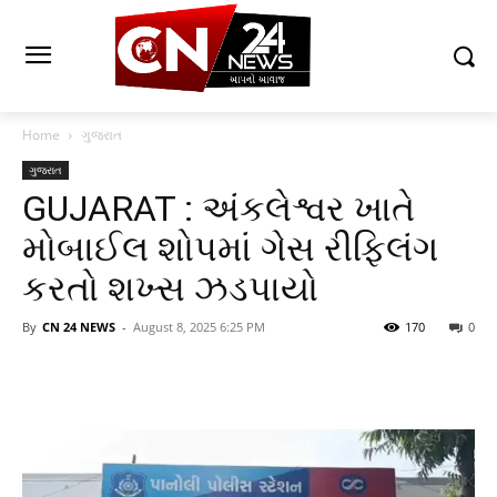
Home
ગુજરાત
ગુજરાત
GUJARAT : અંકલેશ્વર ખાતે
મોબાઈલ શોપમાં ગેસ રીફ્લિંગ
કરતો શખ્સ ઝડપાયો
By
CN 24 NEWS
-
August 8, 2025 6:25 PM
170
0