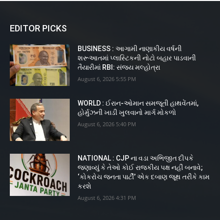
EDITOR PICKS
BUSINESS : આગામી નાણાકીય વર્ષની
શરૂઆતમાં પ્લાસ્ટિકની નોટો બહાર પાડવાની
તૈયારીમાં RBI: સંજય મલ્હોત્રા
August 6, 2026 5:55 PM
WORLD : ઈરાન-ઓમાન સમજૂતી હાથવેંતમાં,
હોર્મુઝની ખાડી ખુલવાનો માર્ગ મોકળો
August 6, 2026 5:40 PM
NATIONAL : CJP ના વડા અભિજીત દીપકે
જણાવ્યું કે તેઓ કોઈ રાજકીય પક્ષ નહીં બનાવે;
‘કોકરોચ જનતા પાર્ટી’ એક દબાણ જૂથ તરીકે કામ
કરશે
August 6, 2026 4:31 PM