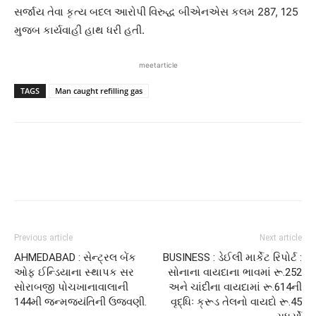
સર્જાય તેવા કૃત્ય બદલ આરોપી વિરુદ્ધ બીએનએસ કલમ 287, 125
મુજબ કાર્યવાહી હાથ ધરી હતી.
meetarticle
TAGS
Man caught refilling gas
Previous article
Next article
AHMEDABAD : સેન્ટ્રલ બેંક
BUSINESS : ડેઈલી માર્કેટ રિપોર્ટ :
ઓફ ઈન્ડિયાના સ્થાપક સર
સોનાના વાયદાના ભાવમાં રૂ.252
સોરાબજી પોચખાનાવાલાની
અને ચાંદીના વાયદામાં રૂ.614ની
144મી જન્મજયંતિની ઉજવણી.
વૃદ્ધિઃ ક્રૂડ તેલનો વાયદો રૂ.45