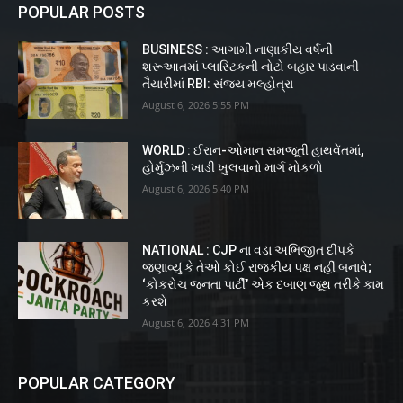
POPULAR POSTS
BUSINESS : આગામી નાણાકીય વર્ષની
શરૂઆતમાં પ્લાસ્ટિકની નોટો બહાર પાડવાની
તૈયારીમાં RBI: સંજય મલ્હોત્રા
August 6, 2026 5:55 PM
WORLD : ઈરાન-ઓમાન સમજૂતી હાથવેંતમાં,
હોર્મુઝની ખાડી ખુલવાનો માર્ગ મોકળો
August 6, 2026 5:40 PM
NATIONAL : CJP ના વડા અભિજીત દીપકે
જણાવ્યું કે તેઓ કોઈ રાજકીય પક્ષ નહીં બનાવે;
‘કોકરોચ જનતા પાર્ટી’ એક દબાણ જૂથ તરીકે કામ
કરશે
August 6, 2026 4:31 PM
POPULAR CATEGORY