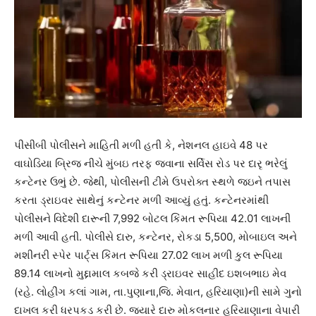
પીસીબી પોલીસને માહિતી મળી હતી કે, નેશનલ હાઇવે 48 પર
વાઘોડિયા બ્રિજ નીચે મુંબઇ તરફ જવાના સર્વિસ રોડ પર દારૃ ભરેલું
કન્ટેનર ઉભું છે. જેથી, પોલીસની ટીમે ઉપરોક્ત સ્થળે જઇને તપાસ
કરતા ડ્રાઇવર સાથેનું કન્ટેનર મળી આવ્યું હતું. કન્ટેનરમાંથી
પોલીસને વિદેશી દારૂની 7,992 બોટલ કિંમત રૂપિયા 42.01 લાખની
મળી આવી હતી. પોલીસે દારુ, કન્ટેનર, રોકડા 5,500, મોબાઇલ અને
મશીનરી સ્પેર પાર્ટ્સ કિંમત રૂપિયા 27.02 લાખ મળી કુલ રૂપિયા
89.14 લાખનો મુદ્દામાલ કબજે કરી ડ્રાઇવર સાહીદ ઇશબભાઇ મેવ
(રહે. લોહીંગ કલાં ગામ, તા.પુણાના,જિ. મેવાત, હરિયાણા)ની સામે ગુનો
દાખલ કરી ધરપકડ કરી છે. જ્યારે દારુ મોકલનાર હરિયાણાના વેપારી