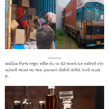
meetarticle
વાઘોડિયા બ્રિજ નજીક સર્વિસ રોડ પર 42 લાખનો દારુ મશીનરી સ્પેર
પાર્ટ્સની આડમાં લઇ જતા ડ્રાઇવરને પીસીબી પોલીસે ઝડપી પાડયો
છે.