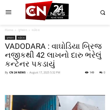
Home
ગુજરાત
વડોદરા
ગુજરાત
વડોદરા
VADODARA : વાઘોડિયા બ્રિજ
નજીકથી 42 લાખનો દારુ ભરેલું
કન્ટેનર પકડાયું
By
CN 24 NEWS
-
August 17, 2025 5:32 PM
149
0