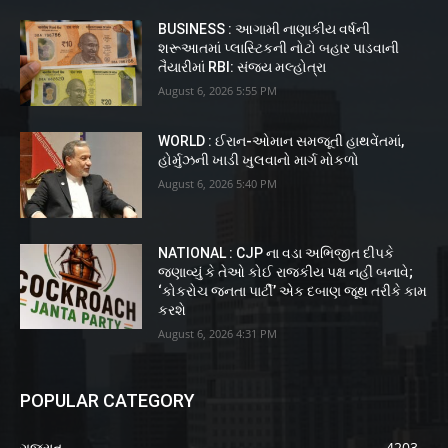
BUSINESS : આગામી નાણાકીય વર્ષની
શરૂઆતમાં પ્લાસ્ટિકની નોટો બહાર પાડવાની
તૈયારીમાં RBI: સંજય મલ્હોત્રા
August 6, 2026 5:55 PM
WORLD : ઈરાન-ઓમાન સમજૂતી હાથવેંતમાં,
હોર્મુઝની ખાડી ખુલવાનો માર્ગ મોકળો
August 6, 2026 5:40 PM
NATIONAL : CJP ના વડા અભિજીત દીપકે
જણાવ્યું કે તેઓ કોઈ રાજકીય પક્ષ નહીં બનાવે;
‘કોકરોચ જનતા પાર્ટી’ એક દબાણ જૂથ તરીકે કામ
કરશે
August 6, 2026 4:31 PM
POPULAR CATEGORY
ગુજરાત
4203