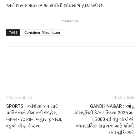
અને દારુ મંગાવનાર આરોપીની શોધખોળ હાથ ધરી છે.
meetarticle
TAGS
Container filled liquor
Previous article
Next article
SPORTS : એશિયા કપ માટે
GANDHINAGAR : ઓડૂ
પાકિસ્તાને ટીમ કરી જાહેર,
કોમ્યુનિટી ડેઝ ઇન્ડિયા 2025 માં
બાબર-રિઝવાન બહાર ફેંકાયા,
15,000 થી વધુ લોકોએ
જુઓ કોણ કેપ્ટન
વ્યવસાયિક સફળતા માટે શીખી
નવી યુક્તિઓ