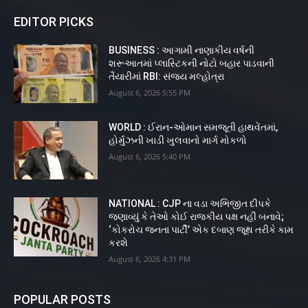
EDITOR PICKS
BUSINESS : આગામી નાણાકીય વર્ષની
શરૂઆતમાં પ્લાસ્ટિકની નોટો બહાર પાડવાની
તૈયારીમાં RBI: સંજય મલ્હોત્રા
August 6, 2026 5:55 PM
WORLD : ઈરાન-ઓમાન સમજૂતી હાથવેંતમાં,
હોર્મુઝની ખાડી ખુલવાનો માર્ગ મોકળો
August 6, 2026 5:40 PM
NATIONAL : CJP ના વડા અભિજીત દીપકે
જણાવ્યું કે તેઓ કોઈ રાજકીય પક્ષ નહીં બનાવે;
‘કોકરોચ જનતા પાર્ટી’ એક દબાણ જૂથ તરીકે કામ
કરશે
August 6, 2026 4:31 PM
POPULAR POSTS