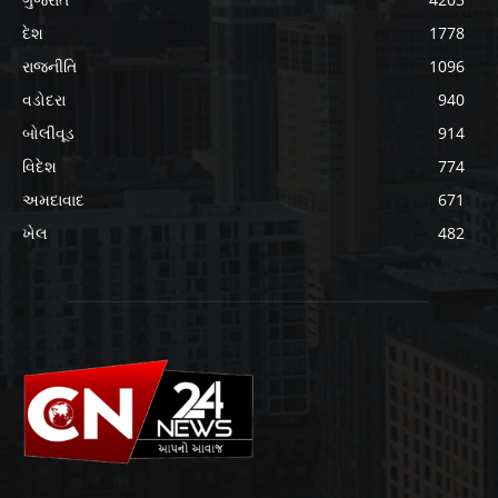
દેશ
1778
રાજનીતિ
1096
વડોદરા
940
બોલીવૂડ
914
વિદેશ
774
અમદાવાદ
671
ખેલ
482