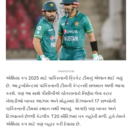
meetarticle
એશિયા કપ 2025 માટે પાકિસ્તાની ક્રિકેટ ટીમનું એલાન થઈ ગયું
છે. આ ટુર્નામેન્ટમાં પાકિસ્તાની ટીમની કેપ્ટન્સી સલમાન અલી આગા
કરશે. પણ આ સાથે પીસીબીએ ચોંકાવનારો નિર્ણય લેતા સ્ટાર
ખેલાડીઓ બાબર આઝમ અને મોહમ્મદ રિઝવાનને 17 સભ્યોની
પાકિસ્તાની ટીમમાં સ્થાન નથી આપ્યું. અગાઉ પણ બાબર અને
રિઝવાનને છેલ્લી કેટલીક T20 સીરિઝમાં તક નહોતી મળી. હવે તેમને
એશિયા કપ માટે પણ બહાર કરી દેવાયા છે.