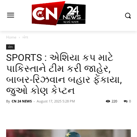
Home
ખેલ
ખેલ
SPORTS : એશિયા કપ માટે
પાકિસ્તાને ટીમ કરી જાહેર,
બાબર-રિઝવાન બહાર ફેંકાયા,
જુઓ કોણ કેપ્ટન
By
CN 24 NEWS
-
August 17, 2025 5:28 PM
220
0