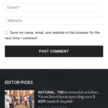
Save my name, email, and website in this browser for the
next time I comment.
EDITOR PICKS
NATIONAL : TMCના બળવાખોરો વચ્ચે તિરાડ
?’મંગલ મિલન’બેઠકમા સતત બીજી વખત 3
NCPI સાંસદોની ગેરહાજરી
August 5, 2026 6:50 PM