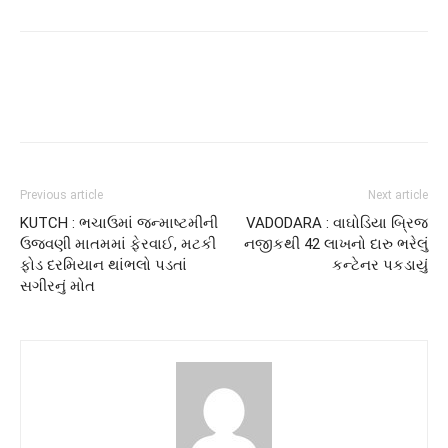
Previous article
Next article
KUTCH : ભચાઉમાં જન્માષ્ટમીની
VADODARA : વાઘોડિયા બ્રિજ
ઉજવણી માતમમાં ફેરવાઈ, મટકી
નજીકથી 42 લાખનો દારુ ભરેલું
ફોડ દરમિયાન થાંભલો પડતાં
કન્ટેનર પકડાયું
સગીરનું મોત