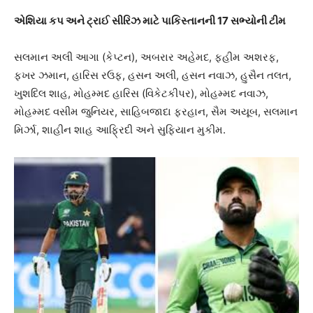
એશિયા કપ અને ટ્રાઈ સીરિઝ માટે પાકિસ્તાનની 17 સભ્યોની ટીમ
સલમાન અલી આગા (કેપ્ટન), અબરાર અહેમદ, ફહીમ અશરફ,
ફખર ઝમાન, હારિસ રઉફ, હસન અલી, હસન નવાઝ, હુસૈન તલત,
ખુશદિલ શાહ, મોહમ્મદ હારિસ (વિકેટકીપર), મોહમ્મદ નવાઝ,
મોહમ્મદ વસીમ જુનિયર, સાહિબજાદા ફરહાન, સૈમ અયૂબ, સલમાન
મિર્ઝા, શાહીન શાહ આફ્રિદી અને સુફિયાન મુકીમ.