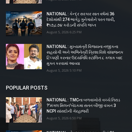
NATIONAL : કેન્દ્ર સરકાર સાત વર્ષમાં 36
દેશોમાંથી 274 ભાગેડુ ગુનેગારોને પરત લાવી,
₹૧૭,૮૭૪ કરોડની સંપત્તિ જપ્ત
August 5, 2026 6:25 PM
NATIONAL : મુખ્યમંત્રી વિજયના નજીકના
સહયોગી અને અભિનેત્રી ત્રિશા વિશે વાંધાજનક
ટિપ્પણી કરનાર ઉદયનિધિ સ્ટાલિન ૮ કલાક બાદ
મુક્ત કરવામાં આવ્યા
August 5, 2026 5:10 PM
POPULAR POSTS
NATIONAL : TMCના બળવાખોરો વચ્ચે તિરાડ
?’મંગલ મિલન’બેઠકમા સતત બીજી વખત 3
NCPI સાંસદોની ગેરહાજરી
August 5, 2026 6:50 PM