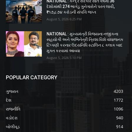
NATIONAL : કેન્દ્ર સરકાર સાત વર્ષમાં 36
દેશોમાંથી 274 ભાગેડુ ગુનેગારોને પરત લાવી,
₹૧૭,૮૭૪ કરોડની સંપત્તિ જપ્ત
August 5, 2026 6:25 PM
NATIONAL : મુખ્યમંત્રી વિજયના નજીકના
સહયોગી અને અભિનેત્રી ત્રિશા વિશે વાંધાજનક
ટિપ્પણી કરનાર ઉદયનિધિ સ્ટાલિન ૮ કલાક બાદ
મુક્ત કરવામાં આવ્યા
August 5, 2026 5:10 PM
POPULAR CATEGORY
ગુજરાત
4203
દેશ
1772
રાજનીતિ
1096
વડોદરા
940
બોલીવૂડ
914