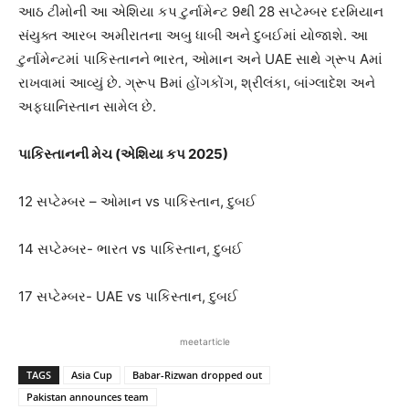
આઠ ટીમોની આ એશિયા કપ ટુર્નામેન્ટ 9થી 28 સપ્ટેમ્બર દરમિયાન
સંયુક્ત આરબ અમીરાતના અબુ ધાબી અને દુબઈમાં યોજાશે. આ
ટુર્નામેન્ટમાં પાકિસ્તાનને ભારત, ઓમાન અને UAE સાથે ગ્રૂપ Aમાં
રાખવામાં આવ્યું છે. ગ્રૂપ Bમાં હોંગકોંગ, શ્રીલંકા, બાંગ્લાદેશ અને
અફઘાનિસ્તાન સામેલ છે.
પાકિસ્તાનની મેચ (એશિયા કપ 2025)
12 સપ્ટેમ્બર – ઓમાન vs પાકિસ્તાન, દુબઈ
14 સપ્ટેમ્બર- ભારત vs પાકિસ્તાન, દુબઈ
17 સપ્ટેમ્બર- UAE vs પાકિસ્તાન, દુબઈ
meetarticle
TAGS
Asia Cup
Babar-Rizwan dropped out
Pakistan announces team