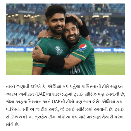
તમને જણાવી દઈએ કે, એશિયા કપ પહેલા પાકિસ્તાની ટીમે સંયુક્ત
આરબ અમીરાત (UAE)ના શારજાહમાં ટ્રાઈ સીરિઝ પણ રમવાની છે,
જેમાં અફઘાનિસ્તાન અને UAEની ટીમો પણ ભાગ લેશે. એશિયા કપ
પાકિસ્તાનની એ જ ટીમ રમશે, જે ટ્રાઈ સીરિઝમાં રમવાની છે. ટ્રાઈ
સીરિઝ થકી આ ત્રણેય ટીમ એશિયા કપ માટે મજબૂત તૈયારી કરવા
માંગે છે.