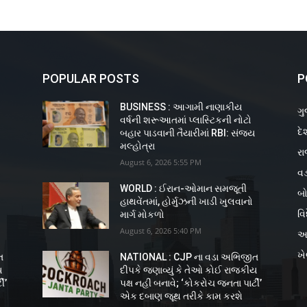
POPULAR POSTS
P
BUSINESS : આગામી નાણાકીય
ગુ
વર્ષની શરૂઆતમાં પ્લાસ્ટિકની નોટો
દે
ય
બહાર પાડવાની તૈયારીમાં RBI: સંજય
મલ્હોત્રા
રા
August 6, 2026 5:55 PM
વડ
WORLD : ઈરાન-ઓમાન સમજૂતી
બો
હાથવેંતમાં, હોર્મુઝની ખાડી ખુલવાનો
વિ
માર્ગ મોકળો
August 6, 2026 5:40 PM
અ
ખ
ત
NATIONAL : CJP ના વડા અભિજીત
ય
દીપકે જણાવ્યું કે તેઓ કોઈ રાજકીય
ી’
પક્ષ નહીં બનાવે; ‘કોકરોચ જનતા પાર્ટી’
એક દબાણ જૂથ તરીકે કામ કરશે