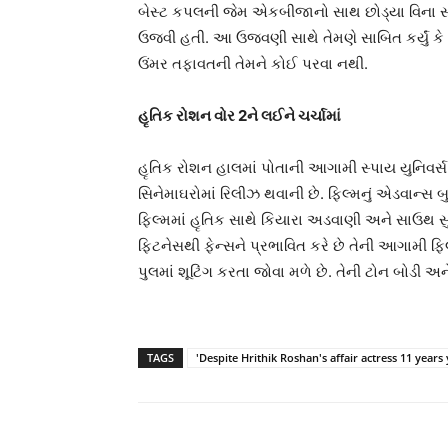
બેસ્ટ કપલની જેમ એકબીજાનો સાથ છોડ્યા વિના સાથ
ઉજવી હતી. આ ઉજવણી સાથે તેમણે સાબિત કર્યું કે 
ઉંમર તફાવતની તેમને કોઈ પરવા નથી.
હૃતિક રોશન વોર 2ને લઈને ચર્ચામાં
હૃતિક રોશન હાલમાં પોતાની આગામી સ્પાય યુનિવર્સ 
સિનેમાઘરોમાં રિલીઝ થવાની છે. ફિલ્મનું એડવાન્સ 
ફિલ્મમાં હૃતિક સાથે કિયારા અડવાણી અને સાઉથ 
ફિટનેસથી ફેન્સને પ્રભાવિત કરે છે તેની આગામી ફિલ
પુલમાં શૂટિંગ કરતા જોવા મળે છે. તેની ટોન બોડી અને એ
TAGS
'Despite Hrithik Roshan's affair actress 11 yea