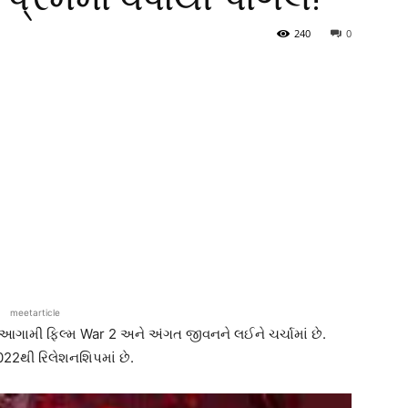
240
0
meetarticle
ી આગામી ફિલ્મ War 2 અને અંગત જીવનને લઈને ચર્ચામાં છે.
22થી રિલેશનશિપમાં છે.