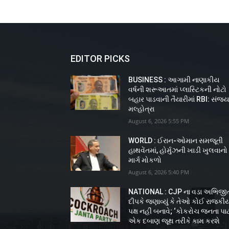
EDITOR PICKS
BUSINESS : આગામી નાણાકીય
વર્ષની શરૂઆતમાં પ્લાસ્ટિકની નોટો
બહાર પાડવાની તૈયારીમાં RBI: સંજ
મલ્હોત્રા
August 6, 2026 5:55 PM
WORLD : ઈરાન-ઓમાન સમજૂતી
હાથવેંતમાં, હોર્મુઝની ખાડી ખુલવાનો
માર્ગ મોકળો
August 6, 2026 5:40 PM
NATIONAL : CJP ના વડા અભિજી
દીપકે જણાવ્યું કે તેઓ કોઈ રાજકી
પક્ષ નહીં બનાવે; ‘કોકરોચ જનતા પાર્ટ
એક દબાણ જૂથ તરીકે કામ કરશે