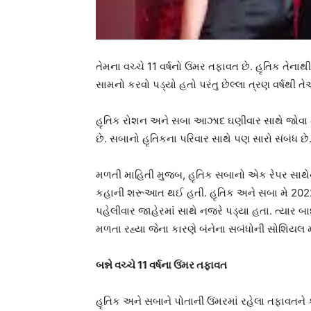
તેમના વચ્ચે 11 વર્ષનો ઉંમર તફાવત છે. હૃતિક તેના
સામનો કરવો પડ્યો હતો પરંતુ છેલ્લા ત્રણ વર્ષથી ત
હૃતિક રોશન અને સબા આઝાદ ઘણીવાર સાથે જોવા મળ
છે. સબાનો હૃતિકના પરિવાર સાથે પણ સારો સંબંધ છે
મળતી માહિતી મુજબ, હૃતિક સબાનો એક રેપર સાથેનો વ
કહાની શરૂઆત થઈ હતી. હૃતિક અને સબા મે 20
પહેલીવાર જાહેરમાં સાથે નજરે પડ્યા હતા. ત્યાર બા
મળતા રહ્યા જેના કારણે બંનેના સબંધોની સોશિયલ
બન્ને વચ્ચે 11 વર્ષના ઉંમર તફાવત
હૃતિક અને સબાને પોતાની ઉંમરમાં રહેલા તફાવતને 