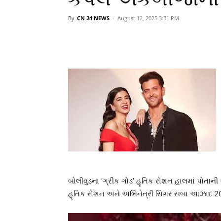
By
CN 24 NEWS
-
August 12, 2025 3:31 PM
બોલીવુડના ‘ગ્રીક ગોડ’ હૃતિક રોશન હાલમાં પોતાન
હૃતિક રોશન અને અભિનેત્રી સિંગર સબા આઝાદ 20