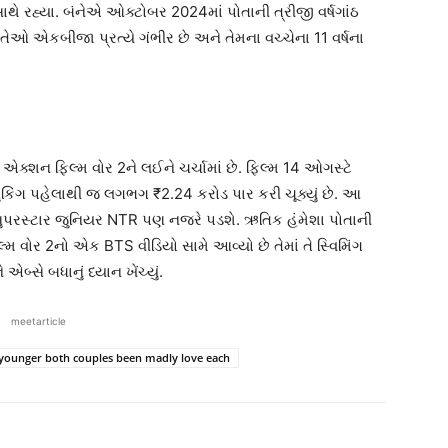
ે રહ્યા. બંનેએ ઓક્ટોબર 2024માં પોતાની ત્રીજી વર્ષગાંઠ
તેઓ એકબીજા પ્રત્યે ગંભીર છે અને તેમના વચ્ચેના 11 વર્ષના
એક્શન ફિલ્મ વોર 2ને લઈને ચર્ચામાં છે. ફિલ્મ 14 ઓગસ્ટે
બુકિંગ પહેલાથી જ લગભગ ₹2.24 કરોડ પાર કરી ચૂક્યું છે. આ
સુપરસ્ટાર જુનિયર NTR પણ નજરે પડશે. ઋતિક હંમેશા પોતાની
્મ વોર 2નો એક BTS વીડિયો સામે આવ્યો છે તેમાં તે સ્વિમિંગ
બ્સે બધાનું ધ્યાન ખેંચ્યું.
meetarticle
rs younger both couples been madly love each