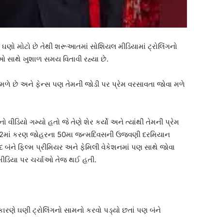
થી ઘણો મોટો છે તેથી શરૂઆતમાં સોશિયલ મીડિયામાં ટ્રોલિંગનો
ેઓ સાથે ખુશાળ સમય વિતાવી રહ્યા છે.
ે છે અને ફેન્સ પણ તેમની જોડી પર પ્રેમ વરસાવતા જોવા મળે
.
ીડિયો ગમ્યો હતો જે તેણે શેર કર્યો અને ત્યાંથી તેમની પ્રેમ
22માં કરણ જોહરના 50મા જન્મદિવસની ઉજવણી દરમિયાન
દ બંને ફિલ્મ પ્રીમિયર અને ફેમિલી વેકેશનમાં પણ સાથે જોવા
 મીડિયા પર ચર્ચાઓ તેજ થઈ હતી.
કારણે ઘણી ટ્રોલિંગનો સામનો કરવો પડ્યો છતાં પણ બંને