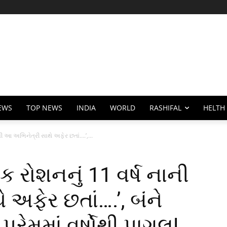
EWS
TOP NEWS
INDIA
WORLD
RASHIFAL
HELTH
ી આ અભિનેત્રી સાથે અફેર છતાં….’,...
 રોશનનું 11 વર્ષ નાની
અફેર છતાં….’, બંને
ેમમાં વર્ષોથી પાગલ!