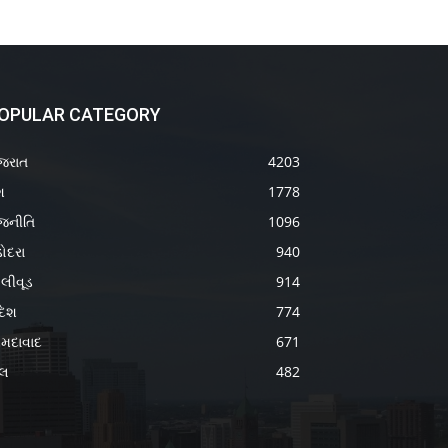
OPULAR CATEGORY
જરાત
4203
શ
1778
જનીતિ
1096
ોદરા
940
લીવૂડ
914
દેશ
774
મદાવાદ
671
ેલ
482