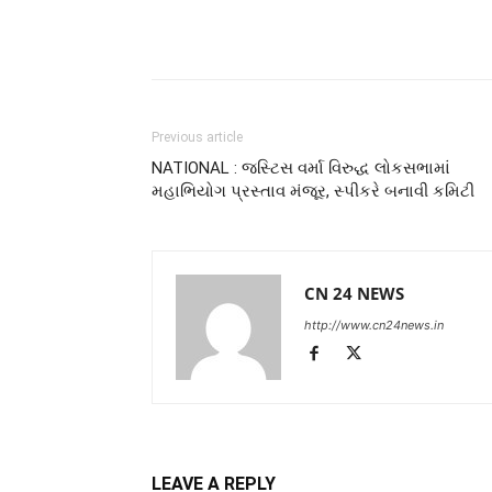
Previous article
NATIONAL : જસ્ટિસ વર્મા વિરુદ્ધ લોકસભામાં
મહાભિયોગ પ્રસ્તાવ મંજૂર, સ્પીકરે બનાવી કમિટી
CN 24 NEWS
http://www.cn24news.in
LEAVE A REPLY