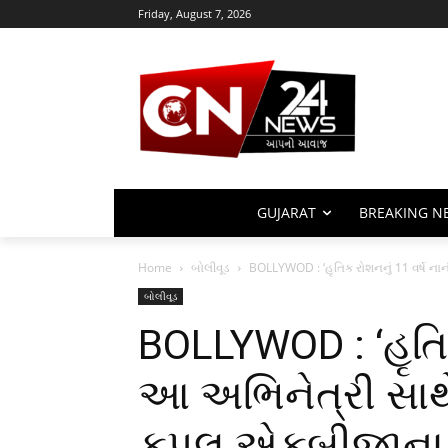
Friday, August 7, 2026
GUJARAT
BREAKING N
Home
બોલીવૂડ
BOLLYWOD : ‘હૃતિક રોશનનું 11 વર્ષ નાન
બોલીવૂડ
BOLLYWOD : ‘હૃતિક
આ અભિનેત્રી સાથે 
કપલ એકબીજાના પ્ર