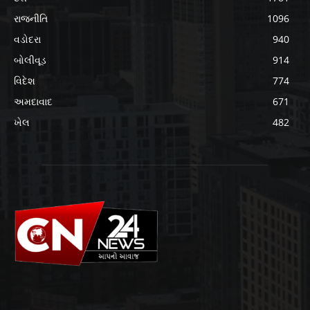
રાજનીતિ
1096
વડોદરા
940
બોલીવૂડ
914
વિદેશ
774
અમદાવાદ
671
ખેલ
482