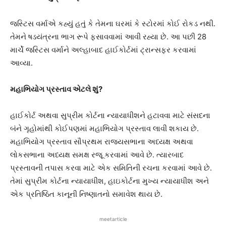
જસ્ટિસ વર્માએ કહ્યું હતું કે તેમના ઘરમાં કે સ્ટોરમાં કોઈ રોકડ નથી.
તેમને ષડયંત્રના ભાગ રૂપે ફસાવવામાં આવી રહ્યા છે. આ પછી 28
માર્ચે જસ્ટિસ વર્માને અલ્હાબાદ હાઈકોર્ટમાં ટ્રાન્સફર કરવામાં
આવ્યા.
મહાભિયોગ પ્રસ્તાવ એટલે શું?
હાઈકોર્ટ અથવા સુપ્રીમ કોર્ટના ન્યાયાધીશને હટાવવા માટે સંસદના
બંને ગૃહોમાંથી કોઈપણમાં મહાભિયોગ પ્રસ્તાવ લાવી શકાય છે.
મહાભિયોગ પ્રસ્તાવ સૌપ્રથમ રાજ્યસભાના અધ્યક્ષ અથવા
લોકસભાના અધ્યક્ષ સમક્ષ રજૂ કરવામાં આવે છે. ત્યારબાદ
પ્રસ્તાવની તપાસ કરવા માટે એક સમિતિની રચના કરવામાં આવે છે.
તેમાં સુપ્રીમ કોર્ટના ન્યાયાધીશ, હાઇકોર્ટના મુખ્ય ન્યાયાધીશ અને
એક પ્રતિષ્ઠિત કાનૂની નિષ્ણાતનો સમાવેશ થાય છે.
meetarticle