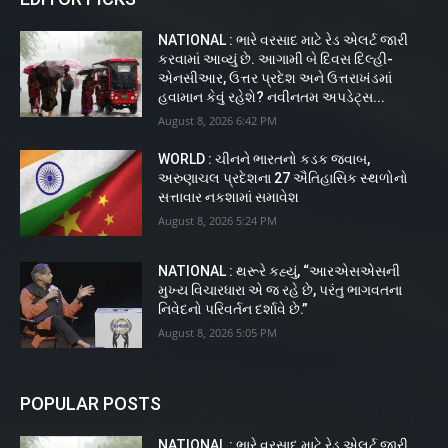
NATIONAL : ભારે વરસાદ માટે રેડ એલર્ટ જારી
કરવામાં આવ્યું છે. આગામી બે દિવસ દિલ્હી-
એનસીઆર, ઉત્તર પ્રદેશ અને ઉત્તરાખંડમાં
હવામાન કેવું રહેશે? નવીનતમ અપડેટ્સ...
August 8, 2026 6:42 PM
WORLD : ચીનને ભારતનો કડક જવાબ,
અરુણાચલ પ્રદેશના 27 ઐતિહાસિક સ્થળોનો
સત્તાવાર નકશામાં સમાવેશ
August 8, 2026 5:24 PM
NATIONAL : થરૂરે કહ્યું, “આરએસએસની
મુખ્ય વિચારધારા એ જ રહે છે, પરંતુ ભાગવતના
નિવેદનો પરિવર્તન દર્શાવે છે.”
August 8, 2026 5:05 PM
POPULAR POSTS
NATIONAL : ભારે વરસાદ માટે રેડ એલર્ટ જારી