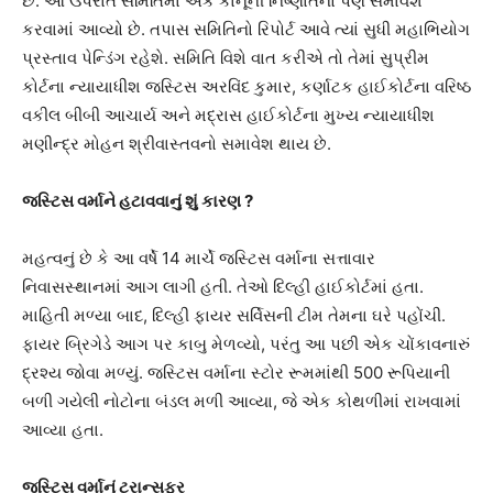
છે. આ ઉપરાંત સમિતિમાં એક કાનૂની નિષ્ણાંતનો પણ સમાવેશ
કરવામાં આવ્યો છે. તપાસ સમિતિનો રિપોર્ટ આવે ત્યાં સુધી મહાભિયોગ
પ્રસ્તાવ પેન્ડિંગ રહેશે. સમિતિ વિશે વાત કરીએ તો તેમાં સુપ્રીમ
કોર્ટના ન્યાયાધીશ જસ્ટિસ અરવિંદ કુમાર, કર્ણાટક હાઈકોર્ટના વરિષ્ઠ
વકીલ બીબી આચાર્ય અને મદ્રાસ હાઈકોર્ટના મુખ્ય ન્યાયાધીશ
મણીન્દ્ર મોહન શ્રીવાસ્તવનો સમાવેશ થાય છે.
જસ્ટિસ વર્માને હટાવવાનું શું કારણ ?
મહત્વનું છે કે આ વર્ષે 14 માર્ચે જસ્ટિસ વર્માના સત્તાવાર
નિવાસસ્થાનમાં આગ લાગી હતી. તેઓ દિલ્હી હાઈકોર્ટમાં હતા.
માહિતી મળ્યા બાદ, દિલ્હી ફાયર સર્વિસની ટીમ તેમના ઘરે પહોંચી.
ફાયર બ્રિગેડે આગ પર કાબુ મેળવ્યો, પરંતુ આ પછી એક ચોંકાવનારું
દ્રશ્ય જોવા મળ્યું. જસ્ટિસ વર્માના સ્ટોર રૂમમાંથી 500 રૂપિયાની
બળી ગયેલી નોટોના બંડલ મળી આવ્યા, જે એક કોથળીમાં રાખવામાં
આવ્યા હતા.
જસ્ટિસ વર્માનું ટ્રાન્સફર