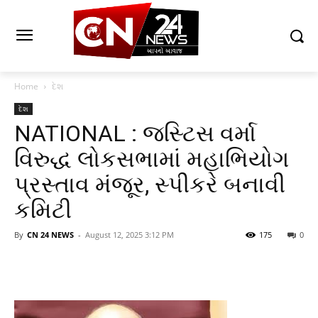
Home
દેશ
દેશ
NATIONAL : જસ્ટિસ વર્મા
વિરુદ્ધ લોકસભામાં મહાભિયોગ
પ્રસ્તાવ મંજૂર, સ્પીકરે બનાવી
કમિટી
By
CN 24 NEWS
-
August 12, 2025 3:12 PM
175
0