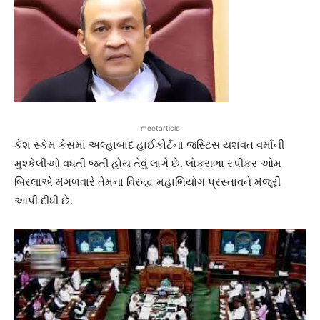
meetarticle
કેશ સ્કેમ કેસમાં અલ્હાબાદ હાઈકોર્ટના જસ્ટિસ યશવંત વર્માની
મુશ્કેલીઓ વધતી જતી હોય તેવું લાગે છે. લોકસભા સ્પીકર ઓમ
બિરલાએ મંગળવારે તેમના વિરુદ્ધ મહાભિયોગ પ્રસ્તાવને મંજૂરી
આપી દીધી છે.