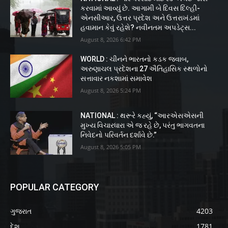
કરવામાં આવ્યું છે. આગામી બે દિવસ દિલ્હી-
એનસીઆર, ઉત્તર પ્રદેશ અને ઉત્તરાખંડમાં
હવામાન કેવું રહેશે? નવીનતમ અપડેટ્સ...
August 8, 2026 6:42 PM
WORLD : ચીનને ભારતનો કડક જવાબ,
અરુણાચલ પ્રદેશના 27 ઐતિહાસિક સ્થળોનો
સત્તાવાર નકશામાં સમાવેશ
August 8, 2026 5:24 PM
NATIONAL : થરૂરે કહ્યું, “આરએસએસની
મુખ્ય વિચારધારા એ જ રહે છે, પરંતુ ભાગવતના
નિવેદનો પરિવર્તન દર્શાવે છે.”
August 8, 2026 5:05 PM
POPULAR CATEGORY
ગુજરાત
4203
દેશ
1781