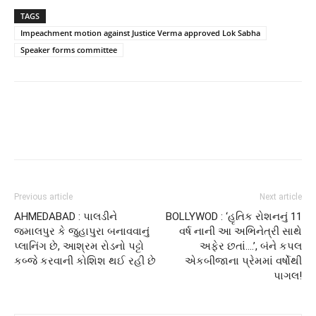
TAGS
Impeachment motion against Justice Verma approved Lok Sabha
Speaker forms committee
Previous article
Next article
AHMEDABAD : પાલડીને
BOLLYWOD : ‘હૃતિક રોશનનું 11
જમાલપુર કે જુહાપુરા બનાવવાનું
વર્ષ નાની આ અભિનેત્રી સાથે
પ્લાનિંગ છે, આશ્રમ રોડનો પટ્ટો
અફેર છતાં….’, બંને કપલ
કબ્જે કરવાની કોશિશ થઈ રહી છે
એકબીજાના પ્રેમમાં વર્ષોથી
પાગલ!