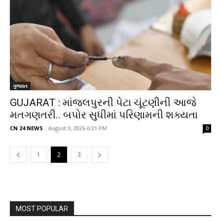
ગુજરાત
GUJARAT : માંજલપુરની પેટા ચૂંટણીની આજે
મતગણતરી.. બપોર સુધીમાં પરિણામની શક્યતા
CN 24 NEWS
-
August 3, 2026 6:21 PM
0
1
2
3
MOST POPULAR