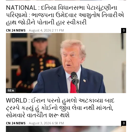
NATIONAL : દતિયા વિધાનસભા પેટાચૂંટણીના
પરિણામો : ભાજપના ઉમેદવાર આશુતોષ તિવારીએ
હાથ જોડીને પોતાની હાર સ્વીકારી
CN 24 NEWS
-
August 4, 2026 2:11 PM
0
વિદેશ
WORLD : ઈરાન પરનો હુમલો અટકાવ્યા બાદ
ટ્રમ્પે કહ્યું હું કોઈનો જીવ લેવા નથી માંગતો,
સોમવારે વાતચીત શરૂ થશે
CN 24 NEWS
-
August 3, 2026 6:58 PM
0