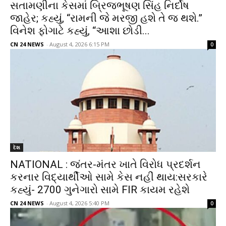
સતામણીના કેસમાં બ્રિજભૂષણ સિંહ નિર્દોષ
જાહેર; કહ્યું, “રામની જે મરજી હશે તે જ થશે.”
વિનેશ ફોગાટે કહ્યું, “આશા છોડી...
CN 24 NEWS
-
August 4, 2026 6:15 PM
0
દેશ
NATIONAL : જંતર-મંતર ખાતે વિરોધ પ્રદર્શન
કરનાર વિદ્યાર્થીઓ સામે કેસ નહીં થાય:સરકારે
કહ્યું- 2700 ગુનેગારો સામે FIR કાયમ રહેશે
CN 24 NEWS
-
August 4, 2026 5:40 PM
0