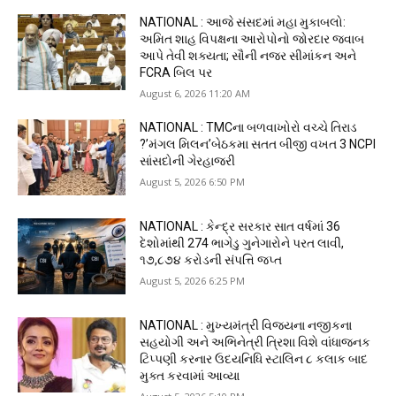
NATIONAL : આજે સંસદમાં મહા મુકાબલો:
અમિત શાહ વિપક્ષના આરોપોનો જોરદાર જવાબ
આપે તેવી શક્યતા; સૌની નજર સીમાંકન અને
FCRA બિલ પર
August 6, 2026 11:20 AM
NATIONAL : TMCના બળવાખોરો વચ્ચે તિરાડ
?’મંગલ મિલન’બેઠકમા સતત બીજી વખત 3 NCPI
સાંસદોની ગેરહાજરી
August 5, 2026 6:50 PM
NATIONAL : કેન્દ્ર સરકાર સાત વર્ષમાં 36
દેશોમાંથી 274 ભાગેડુ ગુનેગારોને પરત લાવી,
₹૧૭,૮૭૪ કરોડની સંપત્તિ જપ્ત
August 5, 2026 6:25 PM
NATIONAL : મુખ્યમંત્રી વિજયના નજીકના
સહયોગી અને અભિનેત્રી ત્રિશા વિશે વાંધાજનક
ટિપ્પણી કરનાર ઉદયનિધિ સ્ટાલિન ૮ કલાક બાદ
મુક્ત કરવામાં આવ્યા