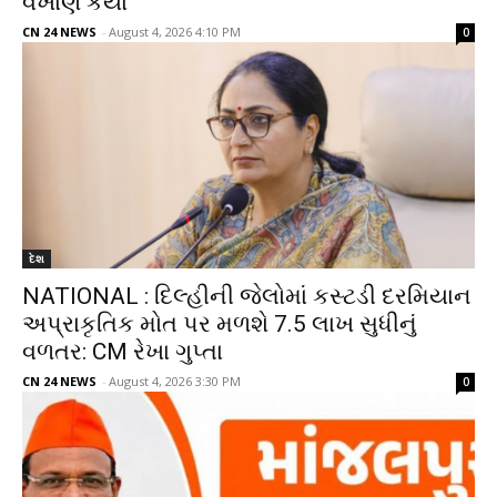
વખાણ કર્યા
CN 24 NEWS
-
August 4, 2026 4:10 PM
0
દેશ
NATIONAL : દિલ્હીની જેલોમાં કસ્ટડી દરમિયાન
અપ્રાકૃતિક મોત પર મળશે ₹7.5 લાખ સુધીનું
વળતર: CM રેખા ગુપ્તા
CN 24 NEWS
-
August 4, 2026 3:30 PM
0