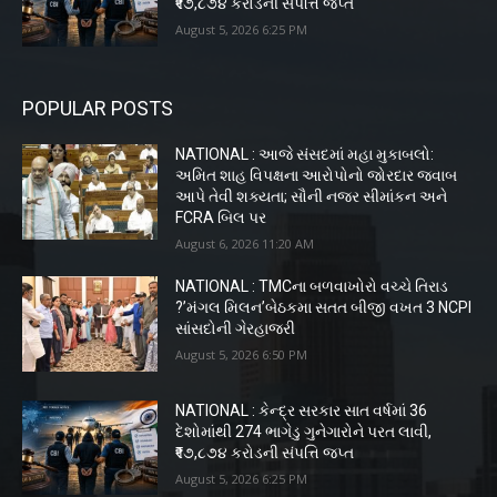
₹૧૭,૮૭૪ કરોડની સંપત્તિ જપ્ત
August 5, 2026 6:25 PM
POPULAR POSTS
NATIONAL : આજે સંસદમાં મહા મુકાબલો:
અમિત શાહ વિપક્ષના આરોપોનો જોરદાર જવાબ
આપે તેવી શક્યતા; સૌની નજર સીમાંકન અને
FCRA બિલ પર
August 6, 2026 11:20 AM
NATIONAL : TMCના બળવાખોરો વચ્ચે તિરાડ
?’મંગલ મિલન’બેઠકમા સતત બીજી વખત 3 NCPI
સાંસદોની ગેરહાજરી
August 5, 2026 6:50 PM
NATIONAL : કેન્દ્ર સરકાર સાત વર્ષમાં 36
દેશોમાંથી 274 ભાગેડુ ગુનેગારોને પરત લાવી,
₹૧૭,૮૭૪ કરોડની સંપત્તિ જપ્ત
August 5, 2026 6:25 PM