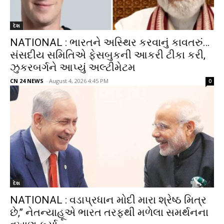
દેશ
NATIONAL : ભારતને અસ્થિર કરવાનું કાવતરું…
સંસદીય સમિતિએ ફેસબુકની આકરી ટીકા કરી,
ઝુકરબર્ગને આપ્યું અલ્ટીમેટમ
CN 24 NEWS
-
August 4, 2026 4:45 PM
0
દેશ
NATIONAL : વડાપ્રધાન મોદી મારા શ્રેષ્ઠ મિત્ર
છે,” નેતન્યાહૂએ ભારત તરફથી મળેલા સમર્થનના