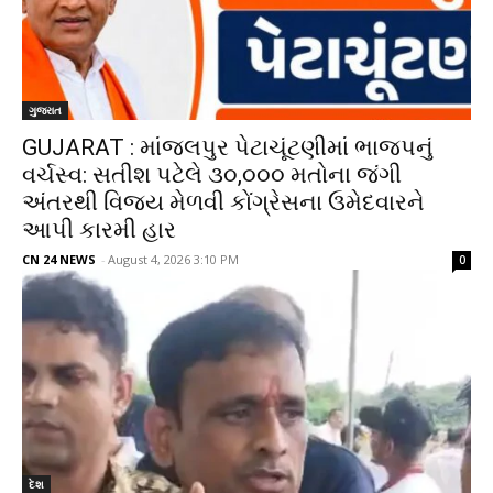
ગુજરાત
GUJARAT : માંજલપુર પેટાચૂંટણીમાં ભાજપનું
વર્ચસ્વ: સતીશ પટેલે ૩૦,૦૦૦ મતોના જંગી
અંતરથી વિજય મેળવી કોંગ્રેસના ઉમેદવારને
આપી કારમી હાર
CN 24 NEWS
-
August 4, 2026 3:10 PM
0
દેશ