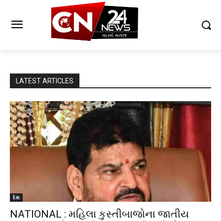
LATEST ARTICLES
દેશ
NATIONAL : મહિલા કુસ્તીબાજોના જાતીય