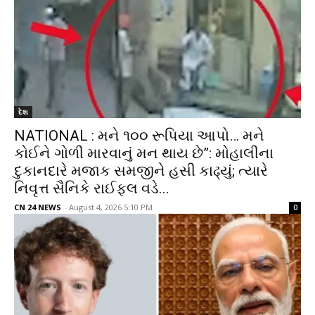
દેશ
NATIONAL : મને ૧૦૦ રૂપિયા આપો… મને
કોઈને ગોળી મારવાનું મન થાય છે”: મોહાલીના
દુકાનદારે મજાક સમજીને હસી કાઢ્યું; ત્યારે
નિવૃત્ત સૈનિકે રાઈફલ વડે...
CN 24 NEWS
-
August 4, 2026 5:10 PM
0