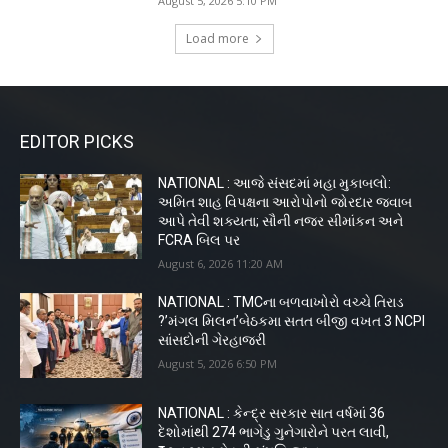
August 5, 2026 5:10 PM
Load more
EDITOR PICKS
NATIONAL : આજે સંસદમાં મહા મુકાબલો:
અમિત શાહ વિપક્ષના આરોપોનો જોરદાર જવાબ
આપે તેવી શક્યતા; સૌની નજર સીમાંકન અને
FCRA બિલ પર
August 6, 2026 11:20 AM
NATIONAL : TMCના બળવાખોરો વચ્ચે તિરાડ
?’મંગલ મિલન’બેઠકમા સતત બીજી વખત 3 NCPI
સાંસદોની ગેરહાજરી
August 5, 2026 6:50 PM
NATIONAL : કેન્દ્ર સરકાર સાત વર્ષમાં 36
દેશોમાંથી 274 ભાગેડુ ગુનેગારોને પરત લાવી,