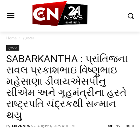
Home
ગુજરાત
ગુજરાત
SABARKANTHA : પ્રાંતિજના
રાવલ પ્રકાશભાઇ વિષ્ણુભાઇ
મહેસાણા ડીવાયએસપીનુ
સીએમ અને ગૃહમંત્રીના હસ્તે
રાષ્ટ્રપતિ ચંદ્રકથી સન્માન
થયુ
By
CN 24 NEWS
-
August 4, 2025 4:01 PM
195
0