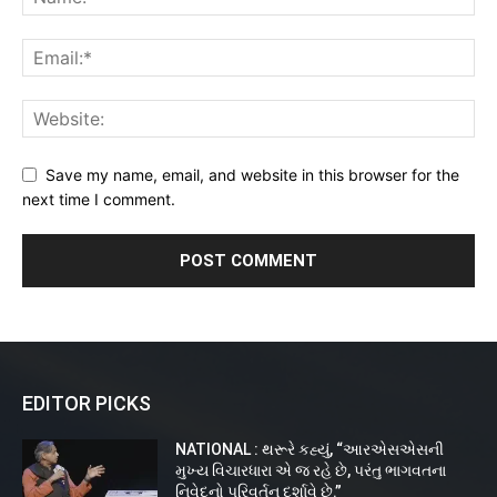
Save my name, email, and website in this browser for the
next time I comment.
EDITOR PICKS
NATIONAL : થરૂરે કહ્યું, “આરએસએસની
મુખ્ય વિચારધારા એ જ રહે છે, પરંતુ ભાગવતના
નિવેદનો પરિવર્તન દર્શાવે છે.”