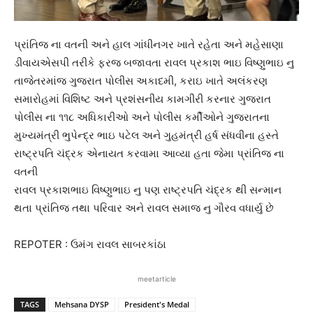
પ્રાંતિજ ના વતની અને હાલ ગાંધીનગર ખાતે રહેતા અને મહેસાણા
ડીવાયએસપી તરીકે ફરજ બજાવતા રાવલ પ્રકાશ ભાઇ વિષ્ણુભાઇ નુ
તાજેતરમાંજ ગુજરાત પોલીસ અકાદમી, કરાઇ ખાતે અલંકરણ
સમારોહમાં વિશિષ્ટ અને પ્રશંસનીય કામગીરી કરનાર ગુજરાત
પોલીસ ના ૧૧૮ અધિકારીઓ અને પોલીસ કર્મીઓને ગુજરાતના
મુખ્યમંત્રી ભુપેન્દ્ર ભાઇ પટેલ અને ગુહમંત્રી હર્ષ સંધવીના હસ્તે
રાષ્ટ્રપતિ ચંદ્રક એનાયત કરવામા આવ્યા હતા જેમા પ્રાંતિજ ના
વતની
રાવલ પ્રકાશભાઇ વિષ્ણુભાઇ નુ પણ રાષ્ટ્રપતિ ચંદ્રક થી સન્માન
થતા પ્રાંતિજ તથા પરિવાર અને રાવલ સમાજ નુ ગૌરવ વધાર્યુ છે
REPOTER : ઉમંગ રાવલ સાબરકાંઠા
meetarticle
TAGS
Mehsana DYSP
President's Medal