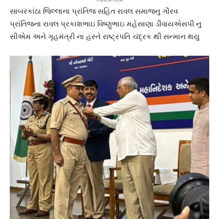
સાબરકાંઠા જિલ્લાના પ્રાંતિજ સહિત રાવલ સમાજનુ ગૌરવ
પ્રાંતિજના રાવલ પ્રકાશભાઇ વિષ્ણુભાઇ મહેસાણા ડીવાયએસપી નુ
સીએમ અને ગૃહમંત્રી ના હસ્તે રાષ્ટ્રપતિ ચંદ્રક થી સન્માન થયુ