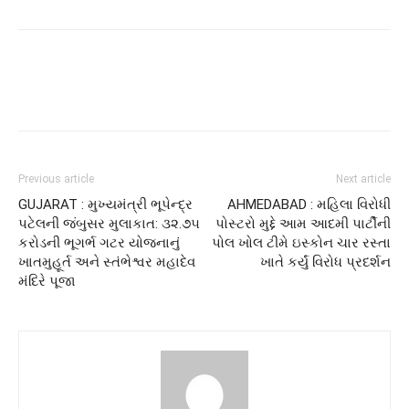
Previous article
Next article
GUJARAT : મુખ્યમંત્રી ભૂપેન્દ્ર
AHMEDABAD : મહિલા વિરોધી
પટેલની જંબુસર મુલાકાત: ૩૨.૭૫
પોસ્ટરો મુદ્દે આમ આદમી પાર્ટીની
કરોડની ભૂગર્ભ ગટર યોજનાનું
પોલ ખોલ ટીમે ઇસ્કોન ચાર રસ્તા
ખાતમુહૂર્ત અને સ્તંભેશ્વર મહાદેવ
ખાતે કર્યું વિરોધ પ્રદર્શન
મંદિરે પૂજા