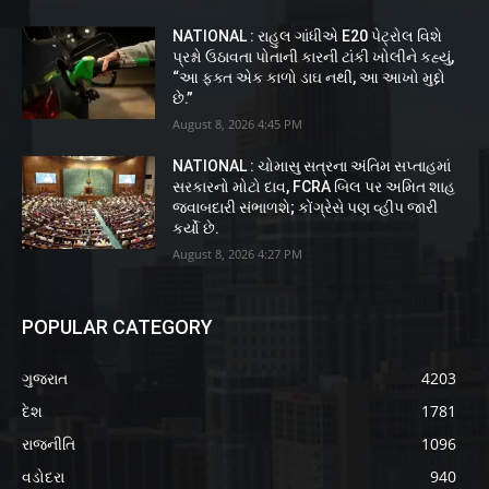
NATIONAL : રાહુલ ગાંધીએ E20 પેટ્રોલ વિશે
પ્રશ્નો ઉઠાવતા પોતાની કારની ટાંકી ખોલીને કહ્યું,
“આ ફક્ત એક કાળો ડાઘ નથી, આ આખો મુદ્દો
છે.”
August 8, 2026 4:45 PM
NATIONAL : ચોમાસુ સત્રના અંતિમ સપ્તાહમાં
સરકારનો મોટો દાવ, FCRA બિલ પર અમિત શાહ
જવાબદારી સંભાળશે; કોંગ્રેસે પણ વ્હીપ જારી
કર્યો છે.
August 8, 2026 4:27 PM
POPULAR CATEGORY
ગુજરાત
4203
દેશ
1781
રાજનીતિ
1096
વડોદરા
940