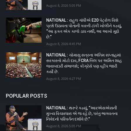
August 8, 2026 5:05 PM
NATIONAL : રાહુલ ગાંધીએ E20 પેટ્રોલ વિશે
પ્રશ્નો ઉઠાવતા પોતાની કારની ટાંકી ખોલીને કહ્યું,
“આ ફક્ત એક કાળો ડાઘ નથી, આ આખો મુદ્દો
છે.”
August 8, 2026 4:45 PM
NATIONAL : ચોમાસુ સત્રના અંતિમ સપ્તાહમાં
સરકારનો મોટો દાવ, FCRA બિલ પર અમિત શાહ
જવાબદારી સંભાળશે; કોંગ્રેસે પણ વ્હીપ જારી
કર્યો છે.
August 8, 2026 4:27 PM
POPULAR POSTS
NATIONAL : થરૂરે કહ્યું, “આરએસએસની
મુખ્ય વિચારધારા એ જ રહે છે, પરંતુ ભાગવતના
નિવેદનો પરિવર્તન દર્શાવે છે.”
August 8, 2026 5:05 PM