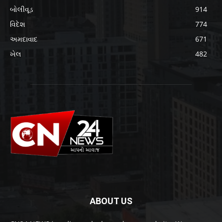
બોલીવૂડ
914
વિદેશ
774
અમદાવાદ
671
ખેલ
482
ABOUT US