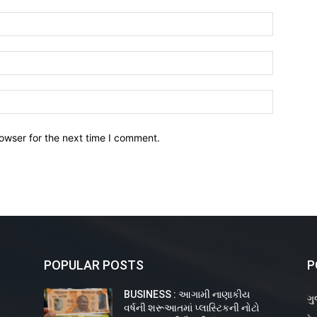
owser for the next time I comment.
POPULAR POSTS
P
BUSINESS : આગામી નાણાકીય
ગુ
વર્ષની શરૂઆતમાં પ્લાસ્ટિકની નોટો