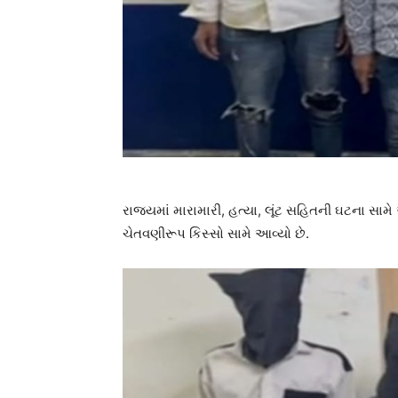
રાજ્યમાં મારામારી, હત્યા, લૂંટ સહિતની ઘટના સામે આ
ચેતવણીરૂપ કિસ્સો સામે આવ્યો છે.