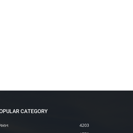
OPULAR CATEGORY
જરાત
4203