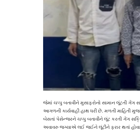
જેમાં ચપ્પુ બતાવીને મુસાફરોનો સામાન લૂંટતી ગેંગ 
આગળની કાર્યવાહી હાથ ધરી છે. મળતી માહિતી મુજબ, સ
બેસતાં પેસેન્જરને ચપ્પુ બતાવીને લૂંટ કરતી ગેંગ સક
અવાવરુ જગ્યાએ લઈ જઈને લૂંટીને ફરાર થતાં હોવા