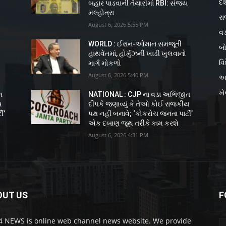
દે
ય
બહાર પાડવાની તૈયારીમાં RBI: સંજય
મલ્હોત્રા
રા
August 6, 2026 5:55 PM
વડ
WORLD : ઈરાન-ઓમાન સમજૂતી
બો
હાથવેંતમાં, હોર્મુઝની ખાડી ખુલવાનો
વિ
માર્ગ મોકળો
August 6, 2026 5:40 PM
અ
ખ
ત
NATIONAL : CJP ના વડા અભિજીત
ય
દીપકે જણાવ્યું કે તેઓ કોઈ રાજકીય
ી’
પક્ષ નહીં બનાવે; ‘કોકરોચ જનતા પાર્ટી’
એક દબાણ જૂથ તરીકે કામ કરશે
August 6, 2026 4:31 PM
OUT US
F
 NEWS is online web channel news website. We provide