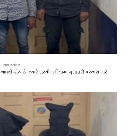
meetarticle
વતી હોય છે, ત્યારે સુરતીમાં રિક્ષામાં મુસાફરી કરનારા માટે