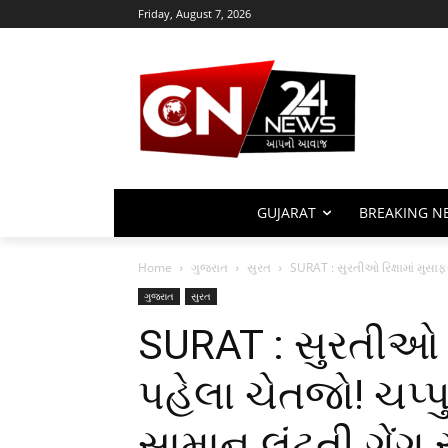
Friday, August 7, 2026
GUJARAT
BREAKING N
Home
ગુજરાત
સુરત
SURAT : સુરતીઓ રિક્ષામાં મુસાફ
ગુજરાત
સુરત
SURAT : સુરતીઓ રિ
પહેલા ચેતજો! ચપ્પ
સામાન લૂંટતી ગેં