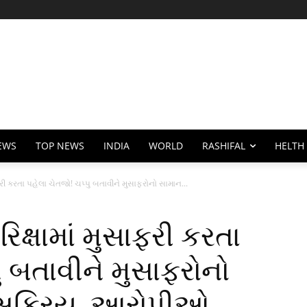
EWS
TOP NEWS
INDIA
WORLD
RASHIFAL
HELTH
રી કરતા પહેલા ચેતજો! ચપ્પુ બતાવીને મુસાફરોનો સામાન...
ક્ષામાં મુસાફરી કરતા
ુ બતાવીને મુસાફરોનો
ગ સક્રિય, આરોપીઓ