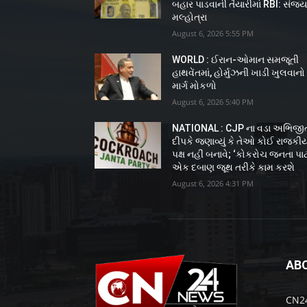
બહાર પાડવાની તૈયારીમાં RBI: સંજ
મલ્હોત્રા
August 6, 2026 5:55 PM
WORLD : ઈરાન-ઓમાન સમજૂતી
હાથવેંતમાં, હોર્મુઝની ખાડી ખુલવાનો
માર્ગ મોકળો
August 6, 2026 5:40 PM
NATIONAL : CJP ના વડા અભિજી
દીપકે જણાવ્યું કે તેઓ કોઈ રાજકી
પક્ષ નહીં બનાવે; ‘કોકરોચ જનતા પાર્ટ
એક દબાણ જૂથ તરીકે કામ કરશે
August 6, 2026 4:31 PM
AB
CN24