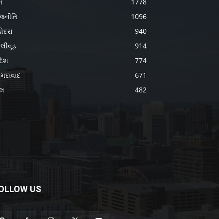
શ
1778
જનીતિ
1096
ોદરા
940
લીવૂડ
914
દેશ
774
મદાવાદ
671
ેલ
482
OLLOW US