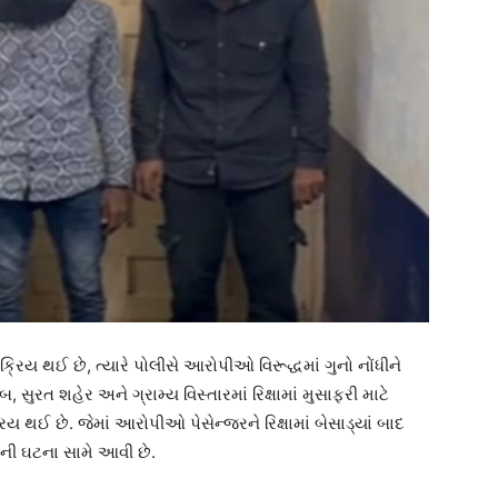
સક્રિય થઈ છે, ત્યારે પોલીસે આરોપીઓ વિરૂદ્ધમાં ગુનો નોંધીને
ુરત શહેર અને ગ્રામ્ય વિસ્તારમાં રિક્ષામાં મુસાફરી માટે
્રિય થઈ છે. જેમાં આરોપીઓ પેસેન્જરને રિક્ષામાં બેસાડ્યાં બાદ
ની ઘટના સામે આવી છે.