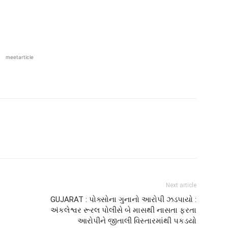
meetarticle
Next article
GUJARAT : પોક્સોના ગુનાનો આરોપી ઝડપાયો :
અંકલેશ્વર રૂરલ પોલીસે બે માસથી નાસતા ફરતા
આરોપીને જીતાલી વિસ્તારમાંથી પકડયો