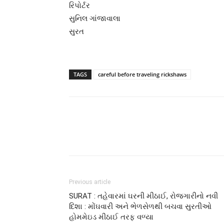
રિપોર્ટર
સુનિલ ગાંજાવાલા
સુરત
TAGS
careful before traveling rickshaws
Previous article
SURAT : તહેવારમાં ઘરની મીઠાઈ, રોજગારીનો નવી
દિશા : મોંઘવારી અને ભેળસેળથી બચવા સુરતીઓ
હોમમેઇડ મીઠાઈ તરફ વળ્યા