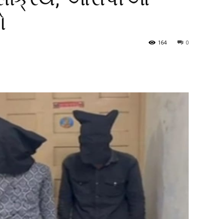
ો
164
0