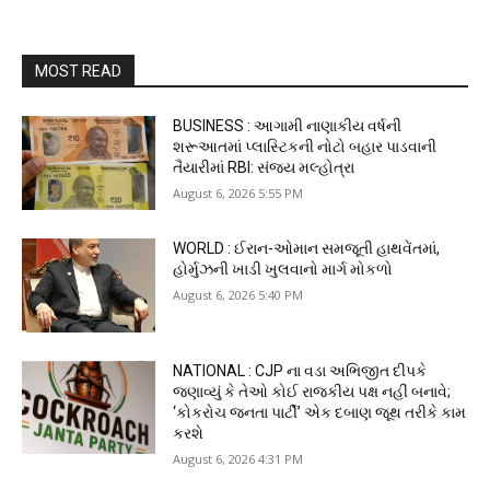
MOST READ
BUSINESS : આગામી નાણાકીય વર્ષની
શરૂઆતમાં પ્લાસ્ટિકની નોટો બહાર પાડવાની
તૈયારીમાં RBI: સંજય મલ્હોત્રા
August 6, 2026 5:55 PM
WORLD : ઈરાન-ઓમાન સમજૂતી હાથવેંતમાં,
હોર્મુઝની ખાડી ખુલવાનો માર્ગ મોકળો
August 6, 2026 5:40 PM
NATIONAL : CJP ના વડા અભિજીત દીપકે
જણાવ્યું કે તેઓ કોઈ રાજકીય પક્ષ નહીં બનાવે;
‘કોકરોચ જનતા પાર્ટી’ એક દબાણ જૂથ તરીકે કામ
કરશે
August 6, 2026 4:31 PM