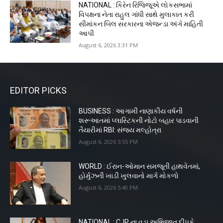
NATIONAL : કિરેન રિજિજૂએ લોકસભામાં
વિપક્ષના નેતા રાહુલ ગાંધી સાથે મુલાકાત કરી
સીમાંકન બિલ સરકારના એજન્ડા અંગે માહિતી
આપી
August 6, 2026 3:31 PM
EDITOR PICKS
BUSINESS : આગામી નાણાકીય વર્ષની
શરૂઆતમાં પ્લાસ્ટિકની નોટો બહાર પાડવાની
તૈયારીમાં RBI: સંજય મલ્હોત્રા
August 6, 2026 5:55 PM
WORLD : ઈરાન-ઓમાન સમજૂતી હાથવેંતમાં,
હોર્મુઝની ખાડી ખુલવાનો માર્ગ મોકળો
August 6, 2026 5:40 PM
NATIONAL : CJP ના વડા અભિજીત દીપકે