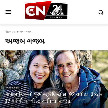
Home
અજબ ગજબ
અજબ ગજબ
અજબ ગજબ
ગજબ કિસ્સો : ઓસ્ટ્રેલિયામાં 92 વર્ષીય ડૉક્ટર
37 વર્ષની પત્ની દ્વારા પિતા બન્યાં!