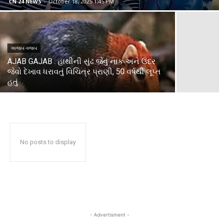
CN 24 NEWS
-
October 18, 2025 1:45 PM
અજબ ગજબ
AJAB GAJAB : હાથીની સુંઢ જેવું નાક અને ઉંદર
જેવો દેખાવ ધરાવતું વિચિત્ર પ્રાણી, 50 વર્ષથી લૂપ્ત
હતું
No posts to display
- Advertisment -