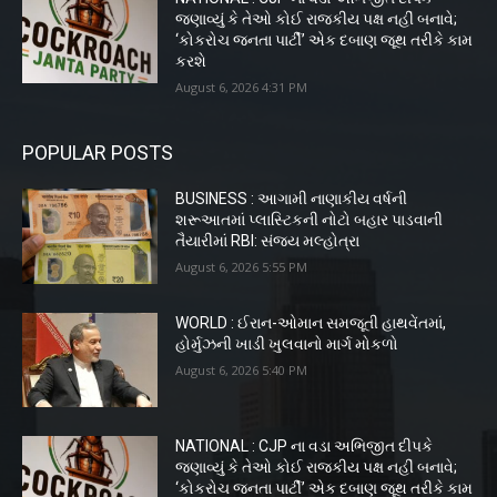
જણાવ્યું કે તેઓ કોઈ રાજકીય પક્ષ નહીં બનાવે;
‘કોકરોચ જનતા પાર્ટી’ એક દબાણ જૂથ તરીકે કામ
કરશે
August 6, 2026 4:31 PM
POPULAR POSTS
BUSINESS : આગામી નાણાકીય વર્ષની
શરૂઆતમાં પ્લાસ્ટિકની નોટો બહાર પાડવાની
તૈયારીમાં RBI: સંજય મલ્હોત્રા
August 6, 2026 5:55 PM
WORLD : ઈરાન-ઓમાન સમજૂતી હાથવેંતમાં,
હોર્મુઝની ખાડી ખુલવાનો માર્ગ મોકળો
August 6, 2026 5:40 PM
NATIONAL : CJP ના વડા અભિજીત દીપકે
જણાવ્યું કે તેઓ કોઈ રાજકીય પક્ષ નહીં બનાવે;
‘કોકરોચ જનતા પાર્ટી’ એક દબાણ જૂથ તરીકે કામ