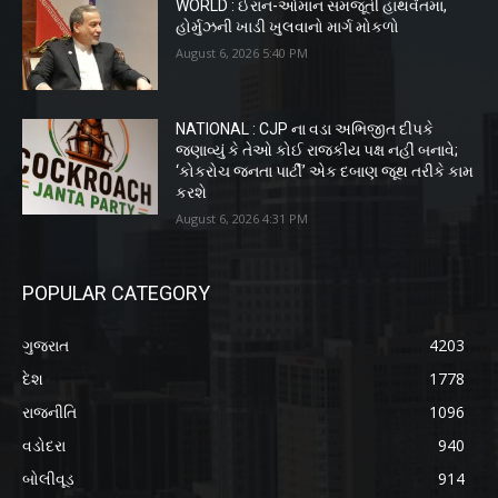
WORLD : ઈરાન-ઓમાન સમજૂતી હાથવેંતમાં,
હોર્મુઝની ખાડી ખુલવાનો માર્ગ મોકળો
August 6, 2026 5:40 PM
NATIONAL : CJP ના વડા અભિજીત દીપકે
જણાવ્યું કે તેઓ કોઈ રાજકીય પક્ષ નહીં બનાવે;
‘કોકરોચ જનતા પાર્ટી’ એક દબાણ જૂથ તરીકે કામ
કરશે
August 6, 2026 4:31 PM
POPULAR CATEGORY
ગુજરાત
4203
દેશ
1778
રાજનીતિ
1096
વડોદરા
940
બોલીવૂડ
914