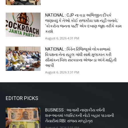
NATIONAL : CJP ના વડા અભિજીત દીપકે
જણાવ્યું કે તેઓ કોઈ રાજકીય પક્ષ નહીં બનાવે;
‘કોકરોચ જનતા પાર્ટી’ એક દબાણ જૂથ તરીકે કામ
કરશે
August 6, 2026 4:31 PM
NATIONAL : કિરેન રિજિજૂએ લોકસભામાં
વિપક્ષના નેતા રાહુલ ગાંધી સાથે મુલાકાત કરી
સીમાંકન બિલ સરકારના એજન્ડા અંગે માહિતી
આપી
August 6, 2026 3:31 PM
EDITOR PICKS
BUSINESS : આગામી નાણાકીય વર્ષની
શરૂઆતમાં પ્લાસ્ટિકની નોટો બહાર પાડવાની
તૈયારીમાં RBI: સંજય મલ્હોત્રા
August 6, 2026 5:55 PM