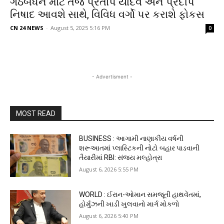
ગઠબંધન માટે તેજ પ્રતાપ યાદવ અને પ્રદીપ
નિષાદ આવશે સાથે, વિવિધ વર્ગો પર કરાશે ફોકસ
CN 24 NEWS
-
August 5, 2025 5:16 PM
0
- Advertisment -
MOST READ
BUSINESS : આગામી નાણાકીય વર્ષની
શરૂઆતમાં પ્લાસ્ટિકની નોટો બહાર પાડવાની
તૈયારીમાં RBI: સંજય મલ્હોત્રા
August 6, 2026 5:55 PM
WORLD : ઈરાન-ઓમાન સમજૂતી હાથવેંતમાં,
હોર્મુઝની ખાડી ખુલવાનો માર્ગ મોકળો
August 6, 2026 5:40 PM