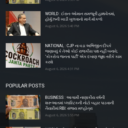
WORLD : ઈરાન-ઓમાન સમજૂતી હાથવેંતમાં,
હોર્મુઝની ખાડી ખુલવાનો માર્ગ મોકળો
August 6, 2026 5:40 PM
NATIONAL : CJP ના વડા અભિજીત દીપકે
જણાવ્યું કે તેઓ કોઈ રાજકીય પક્ષ નહીં બનાવે;
‘કોકરોચ જનતા પાર્ટી’ એક દબાણ જૂથ તરીકે કામ
કરશે
August 6, 2026 4:31 PM
POPULAR POSTS
BUSINESS : આગામી નાણાકીય વર્ષની
શરૂઆતમાં પ્લાસ્ટિકની નોટો બહાર પાડવાની
તૈયારીમાં RBI: સંજય મલ્હોત્રા
August 6, 2026 5:55 PM