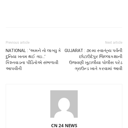
Previous article
Next article
NATIONAL : ‘અમને તો લાગ્યુ કે
GUJARAT : ૭૯મા સ્વાતંત્ર્ય પર્વની
દુનિયા ખતમ થઈ ગઇ…’
છોટાઉદેપુર જિલ્લાકક્ષાની
કિશ્તવાડના પીડિતોએ સંભળાવી
ઉજવણી ખુટાલીયા પોલીસ પરેડ
આપવીતી
ગ્રાઉન્ડ ખાતે કરવામાં આવી
CN 24 NEWS