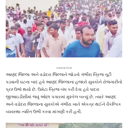
meetarticle
આણંદ જિલ્લા અને વડોદરા જિલ્લાને જોડતો ગંભીરા બ્રિજ તૂટી
પડવાની ઘટના બાદ હવે આણંદ જિલ્લાના હજારો યુવકોને રોજગારીનો
પ્રશ્ન ઉભો થયો છે. ઉમેટા બ્રિજ બંધ કરી દેતા હવે પાદરા
જીઆઇડીસીમાં જવું ઓછા પગારમાં મુશ્કેલ બન્યું છે. ત્યારે આણંદ
અને વડોદરા જિલ્લાના યુવકોએ ગંભીરા ખાતે એકત્ર થઈને વૈકલ્પિક
વ્યવસ્થા ત્વરિત ઉભી કરવા માંગણી કરી હતી.