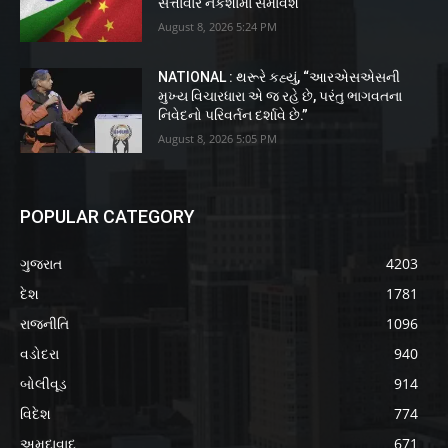
સત્તાવાર નકશામાં સમાવેશ
August 8, 2026 5:24 PM
NATIONAL : થરૂરે કહ્યું, “આરએસએસની
મુખ્ય વિચારધારા એ જ રહે છે, પરંતુ ભાગવતના
નિવેદનો પરિવર્તન દર્શાવે છે.”
August 8, 2026 5:05 PM
POPULAR CATEGORY
ગુજરાત
4203
દેશ
1781
રાજનીતિ
1096
વડોદરા
940
બોલીવૂડ
914
વિદેશ
774
અમદાવાદ
671