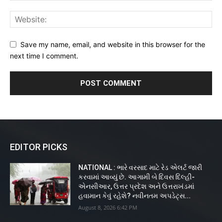
Save my name, email, and website in this browser for the
next time I comment.
EDITOR PICKS
NATIONAL : ભારે વરસાદ માટે રેડ એલર્ટ જારી
કરવામાં આવ્યું છે. આગામી બે દિવસ દિલ્હી-
એનસીઆર, ઉત્તર પ્રદેશ અને ઉત્તરાખંડમાં
હવામાન કેવું રહેશે? નવીનતમ અપડેટ્સ...
August 8, 2026 6:42 PM