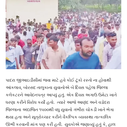
પાદરા જીઆઇડીસીમાં જવા માટે હવે કોઈ ટૂંકો રસ્તો ના હોવાથી
આંકલાવ, બોરસદ તાલુકાના યુવાનોએ બે દિવસ પહેલા જિલ્લા
કલેકટરને આવેદનપત્ર આપ્યું હતું. એક દિવસ અગાઉ ઉમેટા ખાતે
ધરણા કરીને વિરોધ કર્યો હતો. ત્યારે આજે આણંદ અને વડોદરા
જિલ્લાના અંદાજિત ૧૫૦૦થી વધુ યુવાનો ગંભીરા ચોકડી ખાતે ભેગા
થયા હતા અને સૂત્રોચ્ચાર કરીને વૈકલ્પિક વ્યવસ્થા તાત્કાલિક
ઊભી કરવાની માંગ પણ કરી હતી. યુવકોએ જણાવ્યું હતું કે, હાલ