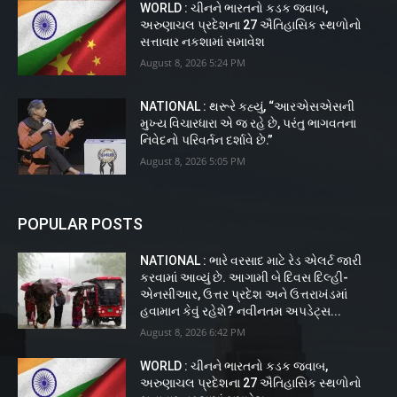
WORLD : ચીનને ભારતનો કડક જવાબ,
અરુણાચલ પ્રદેશના 27 ઐતિહાસિક સ્થળોનો
સત્તાવાર નકશામાં સમાવેશ
August 8, 2026 5:24 PM
NATIONAL : થરૂરે કહ્યું, “આરએસએસની
મુખ્ય વિચારધારા એ જ રહે છે, પરંતુ ભાગવતના
નિવેદનો પરિવર્તન દર્શાવે છે.”
August 8, 2026 5:05 PM
POPULAR POSTS
NATIONAL : ભારે વરસાદ માટે રેડ એલર્ટ જારી
કરવામાં આવ્યું છે. આગામી બે દિવસ દિલ્હી-
એનસીઆર, ઉત્તર પ્રદેશ અને ઉત્તરાખંડમાં
હવામાન કેવું રહેશે? નવીનતમ અપડેટ્સ...
August 8, 2026 6:42 PM
WORLD : ચીનને ભારતનો કડક જવાબ,
અરુણાચલ પ્રદેશના 27 ઐતિહાસિક સ્થળોનો