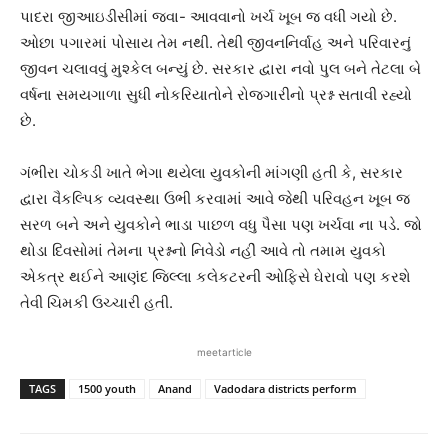
પાદરા જીઆઇડીસીમાં જવા- આવવાનો ખર્ચ ખૂબ જ વધી ગયો છે.
ઓછા પગારમાં પોસાય તેમ નથી. તેથી જીવનનિર્વાહ અને પરિવારનું
જીવન ચલાવવું મુશ્કેલ બન્યું છે. સરકાર દ્વારા નવો પુલ બને તેટલા બે
વર્ષના સમયગાળા સુધી નોકરિયાતોને રોજગારીનો પ્રશ્ન સતાવી રહ્યો
છે.
ગંભીરા ચોકડી ખાતે ભેગા થયેલા યુવકોની માંગણી હતી કે, સરકાર
દ્વારા વૈકલ્પિક વ્યવસ્થા ઉભી કરવામાં આવે જેથી પરિવહન ખૂબ જ
સરળ બને અને યુવકોને ભાડા પાછળ વધુ પૈસા પણ ખર્ચવા ના પડે. જો
થોડા દિવસોમાં તેમના પ્રશ્નનો નિવેડો નહીં આવે તો તમામ યુવકો
એકત્ર થઈને આણંદ જિલ્લા કલેકટરની ઓફિસે ઘેરાવો પણ કરશે
તેવી ચિમકી ઉચ્ચારી હતી.
meetarticle
TAGS
1500 youth
Anand
Vadodara districts perform