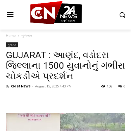
Home
ગુજરાત
ગુજરાત
GUJARAT : આણંદ, વડોદરા
જિલ્લાના 1500 યુવાનોનું ગંભીરા
ચોકડીએ પ્રદર્શન
By
CN 24 NEWS
-
August 15, 2025 4:43 PM
156
0